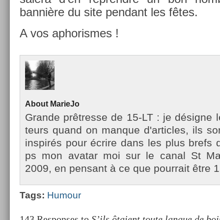
bannière du site pen­dant les fêtes.
A vos ap­horis­mes !
About
MarieJo
Gran­de prêtres­se de 15-LT : je désigne l
teurs quand on man­que d'ar­ticles, ils so
in­spirés pour écrire dans les plus brefs d
ps mon avatar moi sur le canal St Mar­
2009, en pen­sant à ce que pour­rait être 1
Tags:
Humour
143 Responses to
S’ils ôtaient toute langue de bo