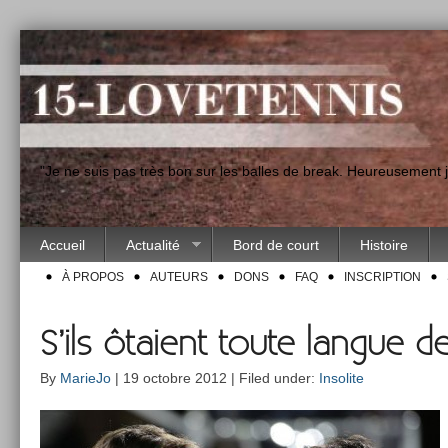
"Je ne suis pas très bon sur les balles de break. Heureusement
Accueil
Actualité
Bord de court
Histoire
À PROPOS
AUTEURS
DONS
FAQ
INSCRIPTION
S’ils ôtaient toute langue d
By
MarieJo
| 19 octobre 2012 | Filed under:
Insolite