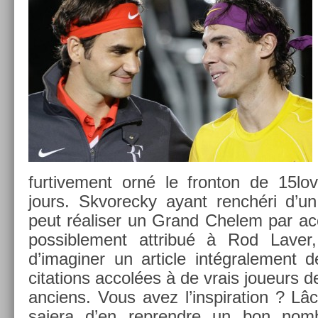
fur­tive­ment orné le fron­ton de 15lo
jours. Skvorec­ky ayant renchéri d’
peut réalis­er un Grand Chelem par ac
pos­sible­ment attribué à Rod Laver
d’imagin­er un ar­ticle in­tégrale­ment
cita­tions accolées à de vrais joueurs de
an­ciens. Vous avez l’inspira­tion ? L
saiera d’en re­prendre un bon nom