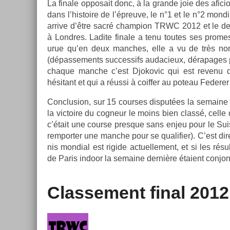
La fin­ale op­posait donc, à la gran­de joie des afic
dans l’his­toire de l’épreuve, le n°1 et le n°2 mon­di­
ar­rive d’être sacré champ­ion TRWC 2012 et le de
à Londres. Ladite fin­ale a tenu toutes ses pro­me
urue qu’en deux man­ches, elle a vu de très nomb
(dépas­se­ments suc­ces­sifs audacieux, dérapages
chaque man­che c’est Djokovic qui est re­venu 
hésitant et qui a réussi à co­iff­er au poteau Feder­
Con­clus­ion, sur 15 co­ur­ses dis­put­ées la semai
la vic­toire du cog­neur le moins bien classé, celle 
c’était une co­ur­se pre­sque sans enjeu pour le Sui
re­mport­er une man­che pour se qualifi­er). C’est dir
nis mon­di­al est rigide ac­tuel­le­ment, et si les ré
de Paris in­door la semaine dernière étaient con­jon
Clas­se­ment final 2012