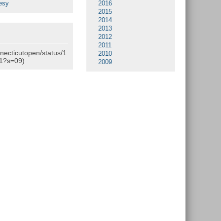
esy
2016
2015
2014
2013
2012
2011
nnecticutopen/status/1
2010
1?s=09)
2009