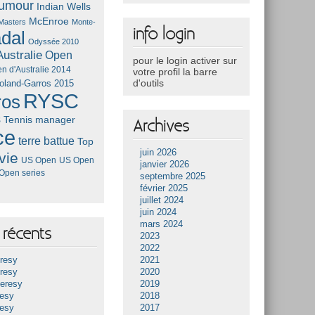
umour
Indian Wells
McEnroe
Masters
Monte-
info login
dal
Odyssée 2010
ustralie
Open
pour le login activer sur
n d'Australie 2014
votre profil la barre
d'outils
oland-Garros 2015
RYSC
ros
s
Tennis manager
Archives
ce
terre battue
Top
juin 2026
vie
US Open
US Open
janvier 2026
Open series
septembre 2025
février 2025
juillet 2024
juin 2024
mars 2024
récents
2023
2022
resy
2021
resy
2020
Heresy
2019
resy
2018
resy
2017