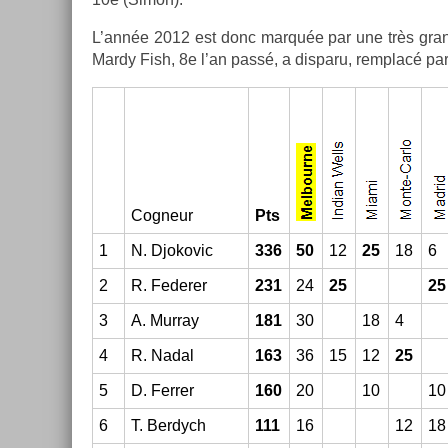
L’année 2012 est donc marquée par une très gran­d
Mardy Fish, 8e l’an passé, a dis­paru, re­mplacé par
Cog­neur
Pts
1
N. Djokovic
336
50
12
25
18
6
2
R. Feder­er
231
24
25
25
3
A. Mur­ray
181
30
18
4
4
R. Nadal
163
36
15
12
25
5
D. Ferr­er
160
20
10
10
6
T. Be­rdych
111
16
12
18