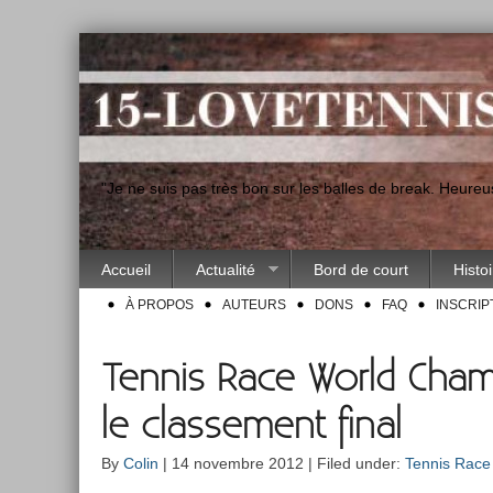
"Je ne suis pas très bon sur les balles de break. Heur
Accueil
Actualité
Bord de court
Histo
À PROPOS
AUTEURS
DONS
FAQ
INSCRIP
Tennis Race World Cham
le classement final
By
Colin
| 14 novembre 2012 | Filed under:
Tennis Race