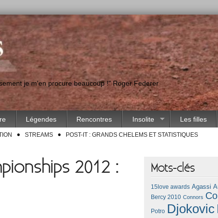
eusement je m'en procure beaucoup !" Roger Federer
ire
Légendes
Rencontres
Insolite
Les filles
TION
STREAMS
POST-IT : GRANDS CHELEMS ET STATISTIQUES
pionships 2012 :
Mots-clés
Agassi
A
15love awards
Co
Bercy 2010
Connors
Djokovic
Potro