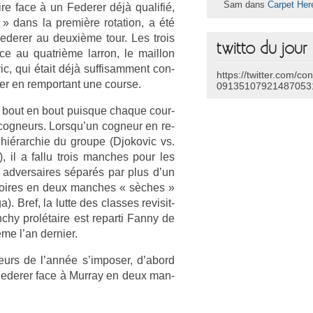
Sam dans
Carpet Her
ire face à un Feder­er déjà qualifié,
 » dans la première rota­tion, a été
der­er au deuxième tour. Les trois
twitto du jour
ace au quat­rième lar­ron, le mail­lon
c, qui était déjà suf­fisam­ment con­
https://twitter.com/co
er en re­mpor­tant une co­ur­se.
09135107921487053
 bout en bout puis­que chaque co­ur­
cog­neurs. Lorsqu’un cog­neur en re­
 hié­rarchie du groupe (Djokovic vs.
), il a fallu trois man­ches pour les
x ad­versaires séparés par plus d’un
­toires en deux man­ches « sèches »
. Bref, la lutte des clas­ses re­visit­
chy prolétaire est re­par­ti Fanny de
ême l’an de­rni­er.
eurs de l’année s’im­pos­er, d’abord
Feder­er face à Mur­ray en deux man­