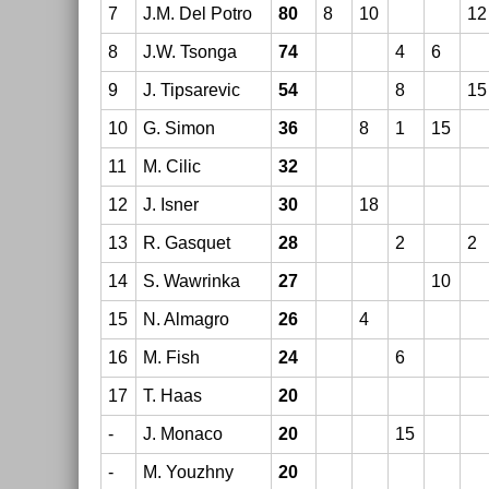
7
J.M. Del Potro
80
8
10
12
8
J.W. Tson­ga
74
4
6
9
J. Tip­sarevic
54
8
15
10
G. Simon
36
8
1
15
11
M. Cilic
32
12
J. Isner
30
18
13
R. Gas­quet
28
2
2
14
S. Waw­rinka
27
10
15
N. Al­mag­ro
26
4
16
M. Fish
24
6
17
T. Haas
20
-
J. Monaco
20
15
-
M. Youzhny
20