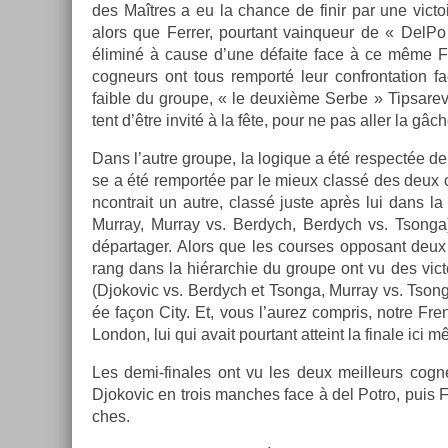
des Maîtres a eu la chan­ce de finir par une vic­to
alors que Ferr­er, pour­tant vain­queur de « DelPo
éliminé à cause d’une défaite face à ce même Fe
cog­neurs ont tous re­mporté leur con­fron­ta­tion f
faib­le du groupe, « le deuxième Serbe » Tip­sarevi
tent d’être invité à la fête, pour ne pas aller la gâch
Dans l’autre groupe, la logique a été re­spectée de
se a été re­mportée par le mieux classé des deux 
ncontrait un autre, classé juste après lui dans la
Mur­ray, Mur­ray vs. Be­rdych, Be­rdych vs. Tson­ga
dépar­tag­er. Alors que les co­ur­ses op­posant deu
rang dans la hié­rarchie du groupe ont vu des vic
(Djokovic vs. Be­rdych et Tson­ga, Mur­ray vs. Tson­ga)
ée façon City. Et, vous l’aurez com­pris, notre Fren
Lon­don, lui qui avait pour­tant at­teint la fin­ale ici m
Les demi-finales ont vu les deux meil­leurs cog­n
Djokovic en trois man­ches face à del Potro, puis 
ches.