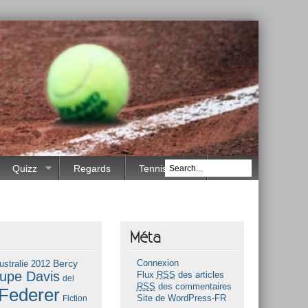
Quizz
Regards
Tennis Race
Méta
Bercy
ustralie 2012
Connexion
upe Davis
Flux
RSS
des articles
del
RSS
des commentaires
Federer
Fiction
Site de WordPress-FR