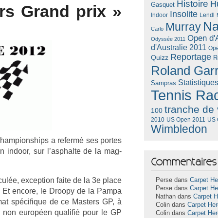
Histoire
H
Gasquet
rs Grand prix »
Insolite
Lendl
Indoor
Na
Murray
Carlo
Open d'A
Odyssée 2011
d'Australie 2011
Ope
Reportage
Quizz
R
Roland Gar
Statistique
Sampras
Tennis Ra
tranche de 
100
US Open 2011
US 
2010
Wimbledon
ham­pionships a re­fermé ses por­tes
 in­door, sur l’asphal­te de la mag­
Commentaires 
culée, ex­cep­tion faite de la 3e place
Perse dans
Carpet He
Perse dans
Carpet He
?). Et en­core, le Droopy de la Pampa
Nathan dans
Carpet 
­mat spécifique de ce Mast­ers GP, à
Colin dans
Carpet He
r non européen qualifié pour le GP
Colin dans
Carpet He