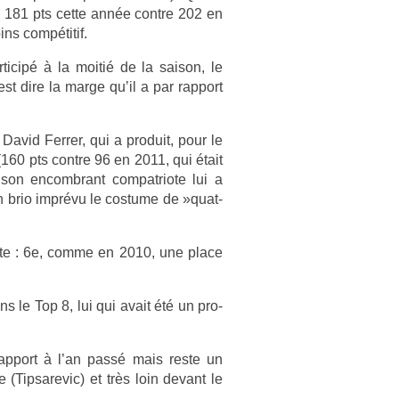
 : 181 pts cette année con­tre 202 en
ins compétitif.
­ticipé à la moitié de la saison, le
t dire la marge qu’il a par rap­port
David Ferr­er, qui a pro­duit, pour le
(160 pts con­tre 96 en 2011, qui était
 son en­combrant com­pat­riote lui a
n brio imprévu le co­stume de »quat­
ante : 6e, comme en 2010, une place
ns le Top 8, lui qui avait été un pro­
rap­port à l’an passé mais reste un
(Tip­sarevic) et très loin de­vant le