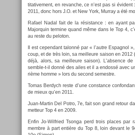
titative­ment, en re­vanche, ce n’est pas si évident
2011, donc hors J.O. et New York, Mur­ray a été mo
Rafael Nadal fait de la résis­tance : en ayant par
Major­quin ter­mine quand même dans le Top 4, c’es
au reste du peloton.
Il est cepen­dant talonné par « l’autre Es­pagnol », 
coup, et de très loin, sa meil­leure saison en 2012 
déjà, alors, sa meil­leure saison). L’abs­ence de
semble-t-il donné des ailes et il a end­ossé avec u
rième homme » lors du second semestre.
Tomas Be­rdych reste d’une con­stan­ce con­fon­d
de mieux qu’en 2011.
Juan-Martin Del Potro, 7e, fait son grand re­tour da
met­teur Top 4 en 2009.
Enfin Jo-Wilfried Tson­ga perd trois places par 
mem­bre à part entière du Top 8, loin de­vant le 9e 
10e (Simon).