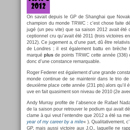
On savait de­puis le GP de Shanghai que Novak Dj
champ­ion du monde TRWC : c’est chose faite dé
jugé (un peu vite) que sa saison 2012 avait été 
ception­nel cru qu’avait été 2011 (trois vic­toires 
2012). Ce juge­ment a, d’une part, dû être re­lativi
de Londres ; il est égale­ment battu en brèche 
marqué
plus
de points TRWC cette année (336) qu
donc d’une con­stan­ce re­mar­qu­able.
Roger Feder­er est égale­ment d’une gran­de con­stan
monde con­tinue de se main­tenir dans le trio de
deuxième place cette année (231 pts) alors qu’il éta
uve en fait quasi­ment son niveau de 2010 (2e avec
Andy Mur­ray pro­fite de l’abs­ence de Rafael Nada
de la saison pour retro­uv­er le podium qui avait d
clame à qui veut l’en­tendre que 2012 a été sa meil
year of my care­er by a mile
« ). Qualitative­ment, c
GP, mais aussi vic­toire aux J.O., laquel­le ne r