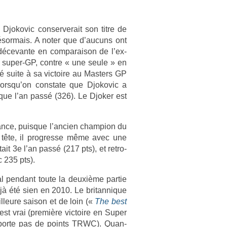
okovic con­ser­verait son titre de
sor­mais. A noter que d’aucuns ont
décevan­te en com­paraison de l’ex­
en super-GP, con­tre « une seule » en
sé suite à sa vic­toire au Mast­ers GP
lorsqu’on con­state que Djokovic a
e l’an passé (326). Le Djok­er est
­ce, puis­que l’an­ci­en champ­ion du
 tête, il pro­gres­se même avec une
it 3e l’an passé (217 pts), et retro­
 235 pts).
l pen­dant toute la deuxième par­tie
éjà été sien en 2010. Le britan­nique
­leure saison et de loin («
The best
’est vrai (première vic­toire en Super
ap­porte pas de points TRWC). Quan­