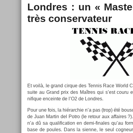
Londres : un « Mast­e
très con­ser­vateur
Et voilà, le grand cir­que des Ten­nis Race World C
suite au Grand prix des Maîtres qui s’est couru en
nifique en­cein­te de l’O2 de Londres.
Pour une fois, la hié­rarchie n’a pas (trop) été bous­
de Juan Mar­tin del Potro (le re­tour aux af­faires 
n’a dû sa qualifica­tion en demi-finales qu’au for
base de poules. Dans la sien­ne, le seul cog­neu