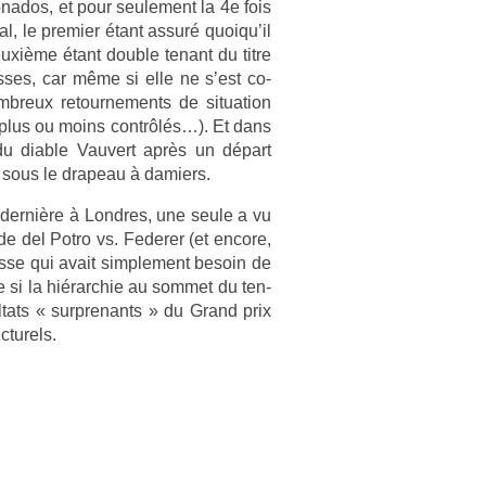
ionados, et pour seule­ment la 4e fois
al, le pre­mi­er étant assuré quoiqu’il
uxième étant doub­le tenant du titre
s­ses, car même si elle ne s’est co­
reux re­tour­ne­ments de situa­tion
 plus ou moins contrôlés…). Et dans
du di­able Vauvert après un départ
er sous le drapeau à dami­ers.
ne dernière à Londres, une seule a vu
de del Potro vs. Feder­er (et en­core,
s­se qui avait simple­ment be­soin de
e si la hié­rarchie au som­met du ten­
sul­tats « sur­prenants » du Grand prix
cturels.