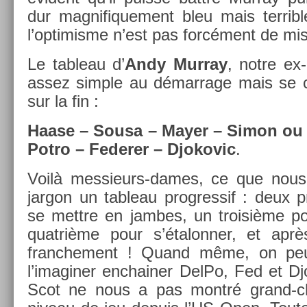
dur mag­nifique­ment bleu mais ter­rib
l’op­timis­me n’est pas forcément de mi
Le tab­leau d’
Andy Mur­ray
, notre ex-
assez sim­ple au démar­rage mais se c
sur la fin :
Haase – Sousa – Mayer – Simon ou 
Potro – Feder­er – Djokovic
.
Voilà messieurs-dames, ce que nous 
jar­gon un tab­leau pro­gres­sif : deux p
se mettre en jam­bes, un troisiè­me po
quat­rième pour s’étalonn­er, et apr
franche­ment ! Quand même, on pe
l’imagin­er en­chain­er DelPo, Fed et Dj
Scot ne nous a pas montré grand-