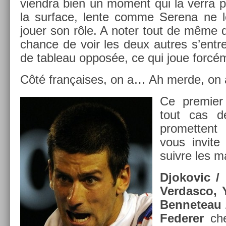
viendra bien un mo­ment qui la verra p
la sur­face, lente comme Serena ne 
jouer son rôle. A noter tout de même 
chan­ce de voir les deux aut­res s’entret
de tab­leau opposée, ce qui joue forcé
Côté françaises, on a… Ah merde, on a r
Ce pre­mi­e
tout cas de
pro­met­ten
vous in­vite 
suiv­re les 
Djokovic / 
Ver­dasco,
Be­nneteau /
Feder­er
ch