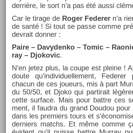
derrière, le sort n’a pas été aussi clém
Car le tirage de
Roger Feder­er
n’a ri
de santé ! Si tout se passe comme pré
de­vrait donn­er :
Paire – Davyden­ko – Tomic – Raonic
ray – Djokovic
.
N’en jetez plus, la coupe est pleine ! Al
doute qu’in­dividuel­le­ment, Feder­er 
chacun de ces joueurs, mis à part Mur­r
du 50/50, et Djoko qui par­tirait légèr
cette sur­face. Mais pour battre ces se
ment, il faud­ra du grand Doudou pour 
dans les pre­mi­ers tours et s’économis
de­rni­ers matchs. Et même comme ça, 
évident qu’il puis­se battre Mur­ray p