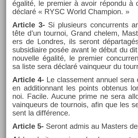
égalité, le pre­mi­er à avoir répondu à 
déclaré « RYSC World Champ­ion. »
Ar­ticle 3-
Si plusieurs con­cur­rents ar
tête d’un tour­noi, Grand chelem, Mas
ers de Londres, ils seront dépar­tagé
sub­sidiaire posée avant le début du dit
nouvel­le égalité, le pre­mi­er con­cur­r
sa liste sera déclaré vain­queur du tour­
Ar­ticle 4-
Le clas­se­ment an­nuel sera 
en ad­dition­nant les points ob­tenus l
noi. Facile. Aucune prime ne sera all
vain­queurs de tour­nois, afin que les se
sent la différence.
Ar­ticle 5-
Seront admis au Mast­ers de