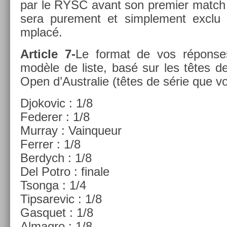
par le RYSC avant son pre­mi­er match lo
sera pure­ment et simple­ment exclu
mplacé.
Ar­ticle 7-
Le for­mat de vos répon­se
modèle de liste, basé sur les têtes de
Open d’Australie (têtes de série que v
Djokovic : 1/8
Feder­er : 1/8
Mur­ray : Vain­queur
Ferr­er : 1/8
Be­rdych : 1/8
Del Potro : fin­ale
Tson­ga : 1/4
Tip­sarevic : 1/8
Gas­quet : 1/8
Al­mag­ro : 1/8