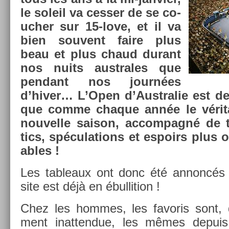
le sol­eil va cess­er de se co­
uch­er sur 15-love, et il va
bien souvent faire plus
beau et plus chaud durant
nos nuits australes que
pen­dant nos journées
d’hiver… L’Open d’Australie est de r
que comme chaque année le vérit­
nouvel­le saison, ac­compagné de 
tics, spécula­tions et es­poirs plus
ables !
Les tab­leaux ont donc été an­noncés 
site est déjà en ébul­li­tion !
Chez les hom­mes, les favoris sont, 
ment in­at­tendue, les mêmes de­pui