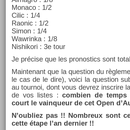
Monaco : 1/2
Cilic : 1/4
Raonic : 1/2
Simon : 1/4
Waw­rinka : 1/8
Nis­hikori : 3e tour
Je précise que les pro­nos­tics sont total
Main­tenant que la ques­tion du règle­me
le cas de le dire), voici la ques­tion su
au tour­noi, dont vous de­vrez in­scrire 
de vos li­stes :
com­bi­en de temps 
court le vain­queur de cet Open d’Au
N’oub­liez pas !! Nombreux sont c
cette étape l’an de­rni­er !!