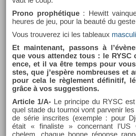
vaut le coup.
Prono prophétique
: Hewitt vain­qu
heures de jeu, pour la beauté du geste
Vous trouverez ici les tab­leaux
mas­cul
Et main­tenant, pas­sons à l’évène­me
que vous at­tendez tous : le RYSC c
ence, et il va être temps pour vous 
stes, que j’espère nombreuses et a
pour cela le règle­ment définitif, lé
grâce à vos sug­ges­tions.
Ar­ticle 1/A-
Le prin­cipe du RYSC est 
quel stade du tour­noi vont par­venir le
de série in­scrites (ex­em­ple : pour D
était « fin­alis­te » con­cer­nant l’
chelem, chaque bonne réponse rap­po