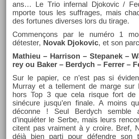
ans… Le Trio in­fern­al Djokovic / Fed
mpor­te tous les suf­frages, mais ch
des for­tunes di­ver­ses lors du tirage.
Com­men­çons par le numéro 1 mon­
détest­er,
Novak Djokovic
, et son par­
Mat­hieu – Har­rison – Stepanek – W
rey ou Baker – Be­rdych – Ferr­er – F
Sur le papi­er, ce n’est pas si évide
Mur­ray et a tel­le­ment de marge sur
hors Top 3 que cela ris­que fort de 
sinécure jusqu’en fin­ale. A moins
déconne ! Seul Be­rdych semble a
d’inquiéter le Serbe, mais leurs re­nco
citent pas vrai­ment à y croire. Bref, 
déjà bien parti pour défendre son t