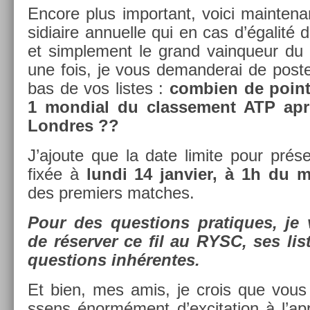
En­core plus im­por­tant, voici main­tena
sidiaire an­nuel­le qui en cas d’égalité 
et simple­ment le grand vain­queur du 
une fois, je vous de­man­derai de post­
bas de vos li­stes :
com­bi­en de poin
1 mon­di­al du clas­se­ment ATP apr
Londres ??
J’ajoute que la date li­mite pour présen
fixée à
lundi 14 jan­vi­er, à 1h du m
des pre­mi­ers matches.
Pour des ques­tions pratiques, je 
de réserv­er ce fil au RYSC, ses li­st
ques­tions in­héren­tes.
Et bien, mes amis, je crois que vous 
ssens énormément d’ex­cita­tion à l’ap