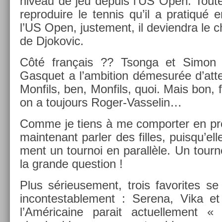
niveau de jeu de­puis l’US Open. Toutefo
re­produire le ten­nis qu’il a pratiqué
l’US Open, just­e­ment, il de­viendra le 
de Djokovic.
Côté français ?? Tson­ga et Simon ar
Gas­quet a l’am­bi­tion démesurée d’at­t
Mon­fils, ben, Mon­fils, quoi. Mais bon, 
on a toujours Roger-Vasselin…
Comme je tiens à me com­port­er en pro­f
main­tenant parl­er des fil­les, puis­qu’el
ment un tour­noi en para­llèle. Un tour­n
la gran­de ques­tion !
Plus sérieuse­ment, trois favorites s
in­con­testab­le­ment : Serena, Vika
l’Américaine para­it ac­tuel­le­ment « 