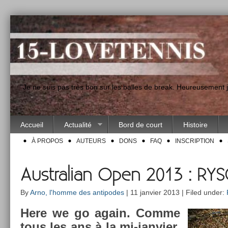
"Je ne suis pas très bon sur les balles de break. Heureusement
Accueil
Actualité
Bord de court
Histoire
À PROPOS
AUTEURS
DONS
FAQ
INSCRIPTION
Australian Open 2013 : R
By
Arno, l'homme des antipodes
| 11 janvier 2013 | Filed under:
Here we go again. Comme
tous les ans à la mi-janvier,