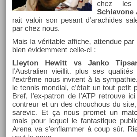
chez les 
Schiavone 
rait valoir son pesant d’arac­hides s
par chez nous.
Mais la vérit­able af­fiche, at­tendue par
bien évidem­ment celle-ci :
Lleyton Hewitt vs Janko Tip­sa
l’Australi­en vieil­lit, plus ses qualité
l’extrême nous in­vitent à la sym­pat­hi
le ten­nis mon­di­al, c’était un tout peti
Bref, l’ex-patron de l’ATP retro­uve ici 
con­treur et un des chouch­ous du site,
sarevic. Et ça nous pro­met un match 
mais pour lequel le fan­tastique pub­
Arena va s’enflamm­er à coup sûr. Ri