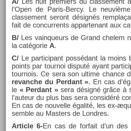
A/
Les huit pre­mi­ers du clas­se­ment 
l’Open de Paris-Bercy. Le neuvième
clas­se­ment seront désignés re­mplaç
fait de con­cur­rents ap­partenant aux ca
B/
Les vain­queurs de Grand chelem n’
la catégorie
A
.
C/
Le par­ticipant possédant la moins
points par tour­noi dis­puté ayant par­ti
tour­nois. Ce sera son ul­time chan­ce de
re­vanche du Per­dant »
. En cas d’éga
le
« Per­dant »
sera désigné grâce à s
l’auteur du plus bas sera con­sidéré 
En cas de nouvel­le égalité, les ex-æq
semble au Mast­ers de Londres.
Ar­ticle 6-
En cas de for­fait d’un des