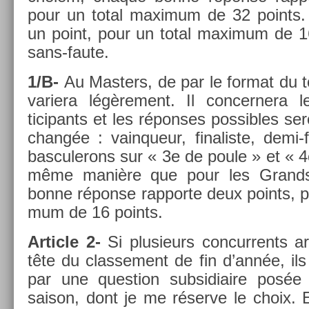
pour un total maxi­mum de 32 points.
un point, pour un total maxi­mum de 1
sans-faute.
1/B-
Au Mast­ers, de par le for­mat du 
variera légère­ment. Il con­cer­nera 
ticipants et les répon­ses pos­sibles se
changée : vain­queur, fin­alis­te, demi-
bas­culerons sur « 3e de poule » et « 4
même manière que pour les Grand
bonne réponse rap­porte deux points, 
mum de 16 points.
Ar­ticle 2-
Si plusieurs con­cur­rents ar
tête du clas­se­ment de fin d’année, il
par une ques­tion sub­sidiaire posé
saison, dont je me réserve le choix. 