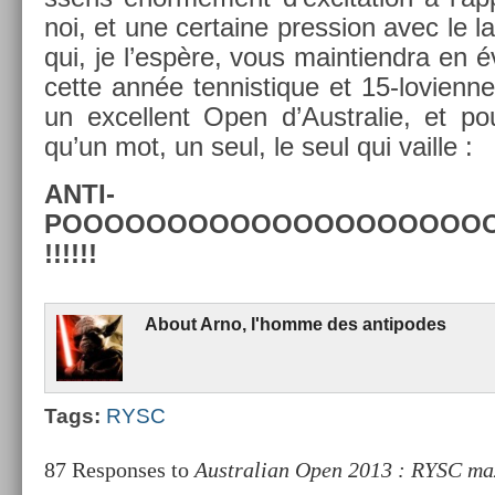
noi, et une cer­taine pre­ss­ion avec le
qui, je l’espère, vous main­tiendra en é
cette année ten­nistique et 15-lovienn
un ex­cel­lent Open d’Australie, et pou
qu’un mot, un seul, le seul qui vail­le :
ANTI­
POOOOOOOOOOOOOOOOOOOO
!!!!!!
About
Arno, l'homme des anti­podes
Tags:
RYSC
87 Responses to
Australian Open 2013 : RYSC m