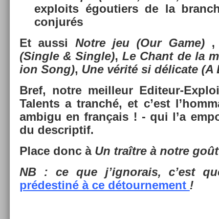
ex­ploits égouti­ers de la branc
con­jurés
Et aussi
Notre jeu
(Our Game)
(Single & Single)
,
Le Chant de la mi
ion Song)
,
Une vérité si délicate
(A 
Bref, notre meil­leur Editeur-Expl
Talents a tranché, et c’est l’hom­m
am­bigu en français ! - qui l’a em­po
du de­scrip­tif.
Place donc à
Un traître à notre goû
NB : ce que j’ig­norais, c’est que
prédes­tiné à ce détour­ne­ment
!