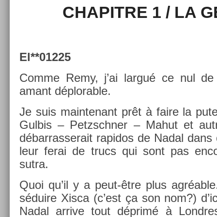
CHAPIT­RE 1 / LA 
*
El**01225
Comme Remy, j’ai largué ce nul de F
amant déplor­able.
Je suis main­tenant prêt à faire la put
Gul­bis – Petzschn­er – Mahut et au
débar­rasserait rapidos de Nadal dans
leur ferai de trucs qui sont pas en­
sutra.
Quoi qu’il y a peut-être plus agréable.
séduire Xisca (c’est ça son nom?) d’i
Nadal ar­rive tout déprimé à Lond