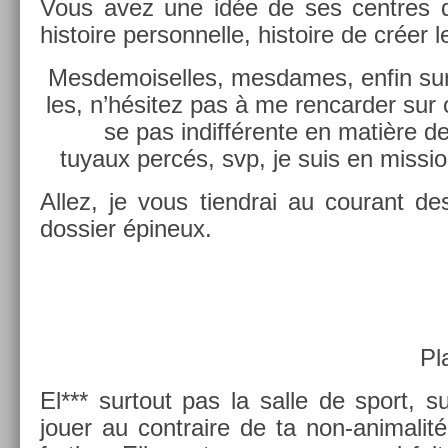
Vous avez une idée de ses centres d
his­toire per­son­nelle, his­toire de créer 
Mes­demoisel­les, mes­dames, enfin sur
les, n’hésitez pas à me re­ncard­er sur 
se pas in­différen­te en matière d
tuyaux percés, svp, je suis en mis­s­io
Allez, je vous tiendrai au co­urant d
dos­si­er épineux.
*
Pl
El*** sur­tout pas la salle de sport, s
jouer au contra­ire de ta non-animalité