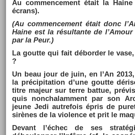
Au com­men­ce­ment était la Haine
écrans).
(Au com­men­ce­ment était donc l’A
Haine est la résul­tante de l’Amour
par la Peur.)
La gout­te qui fait débord­er le vase
?
Un beau jour de juin, en l’An 2013,
la précipita­tion d’une gout­te dér
titre majeur sur terre bat­tue, prévis
quis non­chalam­ment par son A
jeune Jedi aut­refois épris de pure
sirènes de la viol­ence et prit le maq
De­vant l’échec de ses stratégi