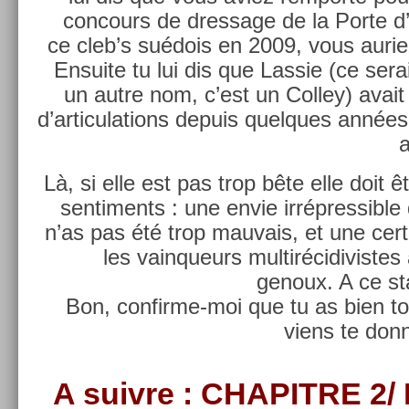
con­cours de dres­sage de la Porte d’
ce cleb’s suédois en 2009, vous auriez 
En­suite tu lui dis que Las­sie (ce sera
un autre nom, c’est un Col­ley) avai
d’ar­ticula­tions de­puis quel­ques année
a
Là, si elle est pas trop bête elle doit 
sen­ti­ments : une envie ir­répres­sible 
n’as pas été trop mauvais, et une cer­
les vain­queurs multi­récidivis­t
genoux. A ce st
Bon, confirme-moi que tu as bien tou
viens te donn
A suiv­re :
CHAPIT­RE 2/