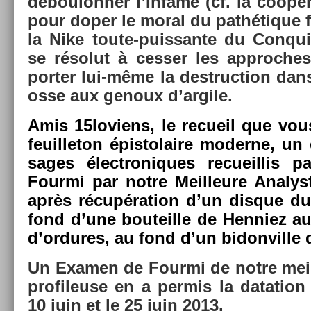
déboulonn­er l’Infâme (cf. la co­opér
pour doper le moral du pathétique f
la Nike toute-puissante du Con­quis­
se résolut à cess­er les approc­he
port­er lui-même la de­struc­tion da
os­se aux genoux d’ar­gile.
Amis 15loviens, le re­cueil que vous
feuil­leton épis­tolaire moder­ne, u
sages électroniques re­cueil­lis 
Four­mi par notre Meil­leure Anal
après récupéra­tion d’un dis­que d
fond d’une bouteil­le de Hen­niez a
d’or­dures, au fond d’un bi­don­ville
Un Ex­am­en de Four­mi de notre meil
profileuse en a per­mis la data­tion 
10 juin et le 25 juin 2013.