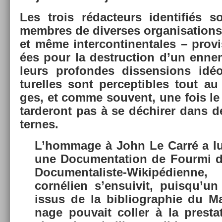
Les trois rédac­teurs iden­tifiés s
mem­bres de di­ver­ses or­ganisa­tions 
et même in­ter­continen­tales – pro­vi
ées pour la de­struc­tion d’un en­n
leurs pro­fon­des dis­sens­ions id­
turel­les sont per­cep­tibles tout 
ges, et comme souvent, une fois le bu
tar­deront pas à se déchir­er dans de
ter­nes.
L’hom­mage à John Le Carré a lui
une Documen­ta­tion de Four­mi d
Documentaliste-Wikipédienn
cornélien s’en­suivit, puis­qu’un
issus de la bi­bliog­raphie du Ma
nage pouvait col­l­er à la pre­st