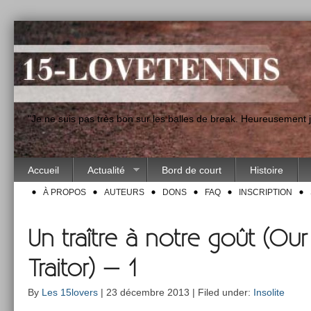
"Je ne suis pas très bon sur les balles de break. Heureusement
Accueil
Actualité
Bord de court
Histoire
À PROPOS
AUTEURS
DONS
FAQ
INSCRIPTION
Un traître à notre goût (Our
Traitor) – 1
By
Les 15lovers
| 23 décembre 2013 | Filed under:
Insolite