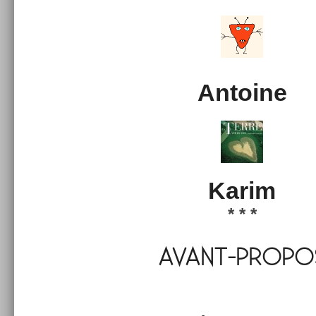
An­toine
Karim
* * *
AVANT-PROPO
*