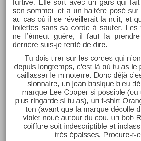
fur­tive. Elle sort avec un gars qui fa
son som­meil et a un haltère posé sur
au cas où il se réveil­lerait la nuit, et
toilet­tes sans sa corde à saut­er. Le
ne l’émeut guère, il faut la pre­ndre 
derrière suis-je tenté de dire.
Tu dois tirer sur les cor­des qui n’o
de­puis longtemps, c’est là où tu as le
cail­lass­er le minoter­re. Donc déjà c’
sion­naire, un jean basique bleu dé
mar­que Lee Co­op­er si pos­sible (ou
plus rin­garde si tu as), un t-shirt Oran­
ton (avant que la mar­que décolle 
violet noué auto­ur du cou, un bob Ri
co­if­fure soit in­descrip­tible et in­clas
très épais­ses. Procure-t-e