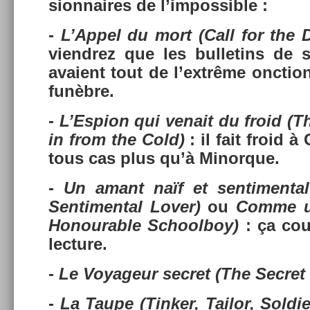
sion­naires de l’im­possib­le :
-
L’Appel du mort
(Call for the 
viendrez que les bul­letins de
avaient tout de l’extrême onc­tion
funèbre.
-
L’Esp­ion qui venait du froid
(T
in from the Cold)
: il fait froid 
tous cas plus qu’à Minor­que.
-
Un amant naïf et sen­timent­al
Sen­timent­al Lover)
ou
Comme u
Honour­able School­boy)
: ça cou
lec­ture.
-
Le Voyageur sec­ret
(The Sec­ret
-
La Taupe
(Tink­er, Tailor, Sol­di