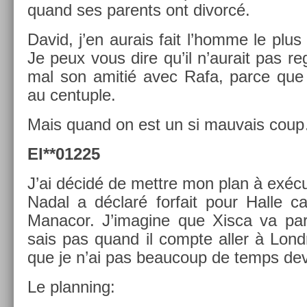
quand ses parents ont di­vorcé.
David, j’en aurais fait l’homme le pl
Je peux vous dire qu’il n’aurait pas re­
mal son amitié avec Rafa, parce que 
au cen­tu­ple.
Mais quand on est un si mauvais cou
El**01225
J’ai décidé de mettre mon plan à ex­écu­
Nadal a déclaré for­fait pour Halle c
Man­acor. J’imagine que Xisca va par­
sais pas quand il com­pte aller à Lon
que je n’ai pas be­aucoup de temps de­
Le plann­ing: