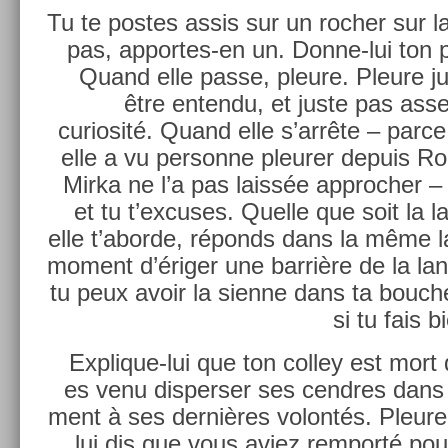
Tu te post­es assis sur un roch­er sur la
pas, apportes-en un. Donne-lui ton pro
Quand elle passe, pleure. Pleure ju
être en­ten­du, et juste pas ass
curiosité. Quand elle s’arrête – parce 
elle a vu per­son­ne pleur­er de­puis R
Mirka ne l’a pas laissée approch­er – 
et tu t’ex­cuses. Quel­le que soit la l
elle t’abor­de, réponds dans la même l
mo­ment d’ériger une barrière de la lan
tu peux avoir la sien­ne dans ta bouc­
si tu fais b
Explique-lui que ton col­ley est mort
es venu dis­pers­er ses cendres dans
ment à ses dernières volontés. Pleure
lui dis que vous aviez re­mporté pour