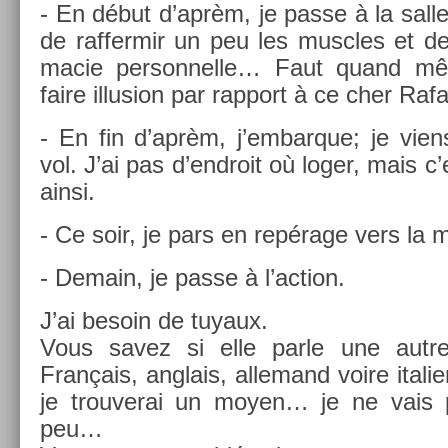
- En début d’aprèm, je passe à la salle 
de raf­fermir un peu les muscles et d
macie per­son­nelle… Faut quand mê
faire il­lus­ion par rap­port à ce cher Rafa
- En fin d’aprèm, j’em­barque; je vie
vol. J’ai pas d’endroit où loger, mais c
ainsi.
- Ce soir, je pars en repérage vers la 
- De­main, je passe à l’ac­tion.
J’ai be­soin de tuyaux.
Vous savez si elle parle une autre
Français, an­glais, al­lemand voire itali­
je trouverai un moyen… je ne vais p
peu…