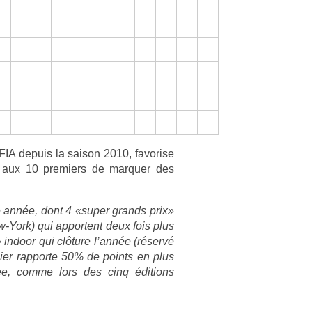
A de­puis la saison 2010, favor­ise
 aux 10 pre­mi­ers de mar­qu­er des
e année, dont 4 «super grands prix»
-York) qui ap­portent deux fois plus
in­door qui clôture l’année (réservé
ni­er rap­porte 50% de points en plus
née, comme lors des cinq édi­tions