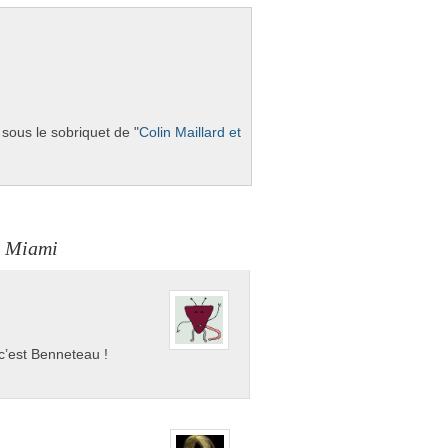
sous le sob­riquet de "
Colin Mail­lard et
à Miami
 c’est Benneteau !