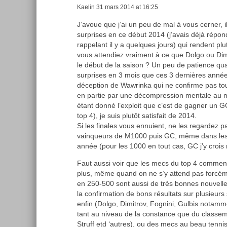
Kaelin
31 mars 2014 at 16:25
J’avoue que j’ai un peu de mal à vous cerner, i
surprises en ce début 2014 (j’avais déjà répon
rappelant il y a quelques jours) qui rendent plu
vous attendiez vraiment à ce que Dolgo ou Di
le début de la saison ? Un peu de patience q
surprises en 3 mois que ces 3 dernières années
déception de Wawrinka qui ne confirme pas tout 
en partie par une décompression mentale au m
étant donné l’exploit que c’est de gagner un 
top 4), je suis plutôt satisfait de 2014.
Si les finales vous ennuient, ne les regardez
vainqueurs de M1000 puis GC, même dans les 2
année (pour les 1000 en tout cas, GC j’y crois 
Faut aussi voir que les mecs du top 4 commenc
plus, même quand on ne s’y attend pas forcéme
en 250-500 sont aussi de très bonnes nouvell
la confirmation de bons résultats sur plusieurs
enfin (Dolgo, Dimitrov, Fognini, Gulbis notamme
tant au niveau de la constance que du classem
Struff etd ‘autres), ou des mecs au beau tenni