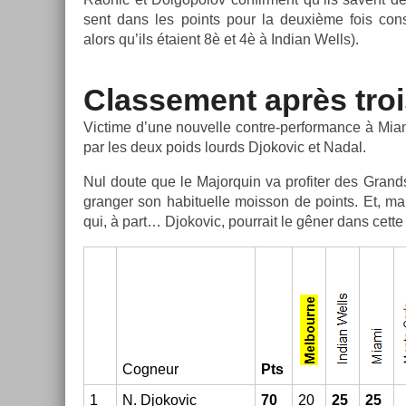
sent dans les points pour la deuxième fois con­sé
alors qu’ils étaient 8è et 4è à In­dian Wells).
Clas­se­ment après troi
Vic­time d’une nouvel­le contre-performance à Mia
par les deux poids lourds Djokovic et Nadal.
Nul doute que le Major­quin va pro­fit­er des Grands
grang­er son habituel­le mois­son de points. Et, ma
qui, à part… Djokovic, pour­rait le gêner dans cette e
Cog­neur
Pts
1
N. Djokovic
70
20
25
25