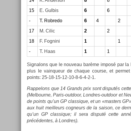
14
K. An­der­son
8
8
15
E. Gul­bis
6
6
-
T. Rob­redo
6
4
2
17
M. Cilic
2
2
18
F. Fog­nini
1
1
-
T. Haas
1
1
Sig­nalons que le nouveau barème imposé par la FI
plus le vain­queur de chaque co­ur­se, et per­met
points: 25-18-15-12-10-8-6-4-2-1.
Rap­pelons que 14 Grands prix sont dis­putés cett
(Mel­bour­ne, Paris-outdoor, Londres-outdoor et New
de points qu’un GP clas­sique, et un «mast­ers GP» 
aux huit meil­leurs cog­neurs de la saison, ce de­r
qu’un GP clas­sique; il sera dis­puté cette an
précéden­tes, à Londres).