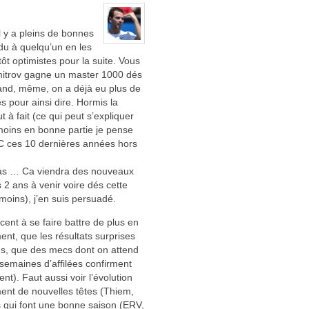
l y a pleins de bonnes
du à quelqu’un en les
tôt optimistes pour la suite. Vous
mitrov gagne un master 1000 dés
uand, même, on a déjà eu plus de
 pour ainsi dire. Hormis la
à fait (ce qui peut s’expliquer
oins en bonne partie je pense
GC ces 10 dernières années hors
 pas … Ca viendra des nouveaux
 ans à venir voire dés cette
moins), j’en suis persuadé.
ent à se faire battre de plus en
nt, que les résultats surprises
es, que des mecs dont on attend
 semaines d’affilées confirment
nt). Faut aussi voir l’évolution
ent de nouvelles têtes (Thiem,
s qui font une bonne saison (ERV,