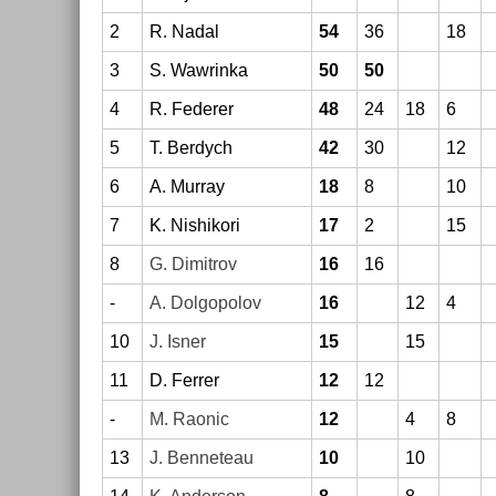
2
R. Nadal
54
36
18
3
S. Waw­rinka
50
50
4
R. Feder­er
48
24
18
6
5
T. Be­rdych
42
30
12
6
A. Mur­ray
18
8
10
7
K. Nis­hikori
17
2
15
8
G. Di­mit­rov
16
16
-
A. Dol­gopolov
16
12
4
10
J. Isner
15
15
11
D. Ferr­er
12
12
-
M. Raonic
12
4
8
13
J. Be­nneteau
10
10