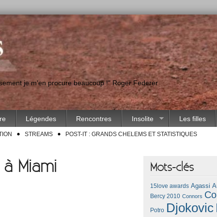
eusement je m'en procure beaucoup !" Roger Federer
ire
Légendes
Rencontres
Insolite
Les filles
TION
STREAMS
POST-IT : GRANDS CHELEMS ET STATISTIQUES
 à Miami
Mots-clés
Agassi
A
15love awards
Co
Bercy 2010
Connors
Djokovic
Potro