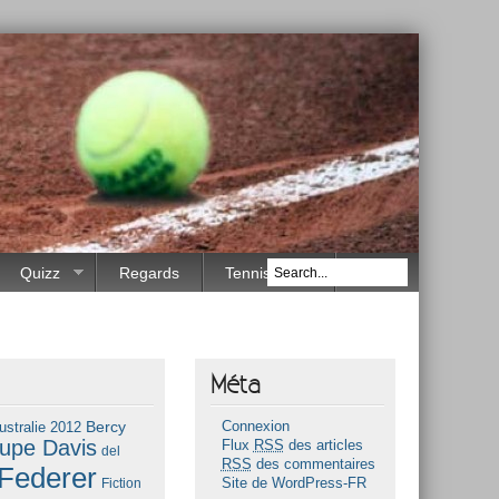
Quizz
Regards
Tennis Race
Méta
Bercy
ustralie 2012
Connexion
upe Davis
Flux
RSS
des articles
del
RSS
des commentaires
Federer
Fiction
Site de WordPress-FR