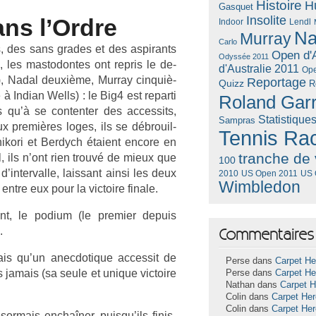
Histoire
H
Gasquet
Insolite
ans l’Ordre
Lendl
Indoor
Na
Murray
Carlo
, des sans grades et des as­pirants
Open d'A
Odyssée 2011
, les mas­todon­tes ont re­pris le de­
d'Australie 2011
Ope
, Nadal deuxième, Mur­ray cin­quiè­
Reportage
Quizz
R
n­dian Wells) : le Big4 est re­par­ti
Roland Gar
 qu’à se con­tent­er des ac­cessits,
Statistique
Sampras
x premières loges, ils se débrouil­
Tennis Ra
ikori et Be­rdych étaient en­core en
tranche de 
l, ils n’ont rien trouvé de mieux que
100
n­terval­le, lais­sant ainsi les deux
US Open 2011
US 
2010
Wimbledon
entre eux pour la vic­toire fin­ale.
t, le podium (le pre­mi­er de­puis
.
Commentaires 
is qu’un an­ec­dotique ac­cessit de
Perse dans
Carpet He
s jamais (sa seule et uni­que vic­toire
Perse dans
Carpet He
Nathan dans
Carpet 
Colin dans
Carpet He
Colin dans
Carpet He
or­mais enchaîner, puis­qu’ils fin­is­