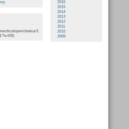
esy
2016
2015
2014
2013
2012
2011
nnecticutopen/status/1
2010
1?s=09)
2009