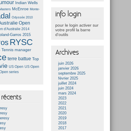
umour
Indian Wells
McEnroe
Masters
Monte-
info login
dal
Odyssée 2010
ustralie
Open
pour le login activer sur
n d'Australie 2014
votre profil la barre
d'outils
oland-Garros 2015
RYSC
ros
s
Tennis manager
Archives
ce
terre battue
Top
juin 2026
vie
US Open
US Open
janvier 2026
Open series
septembre 2025
février 2025
juillet 2024
juin 2024
mars 2024
récents
2023
2022
resy
2021
resy
2020
Heresy
2019
resy
2018
resy
2017