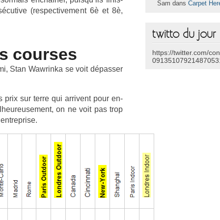
Sam dans
Carpet Her
cutive (re­spec­tive­ment 6è et 8è,
twitto du jour
s co­ur­ses
https://twitter.com/co
09135107921487053
mi, Stan Waw­rinka se voit dépass­er
 prix sur terre qui ar­rivent pour en­
l­heureuse­ment, on ne voit pas trop
n­trepr­ise.