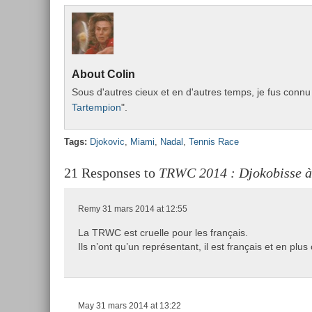
About
Colin
Sous d'aut­res cieux et en d'aut­res temps, je fus connu 
Tar­temp­ion
".
Tags:
Djokovic
,
Miami
,
Nadal
,
Ten­nis Race
21 Responses to
TRWC 2014 : Djokobisse 
Remy
31 mars 2014 at 12:55
La TRWC est cruelle pour les français.
Ils n’ont qu’un représentant, il est français et en plus
May
31 mars 2014 at 13:22