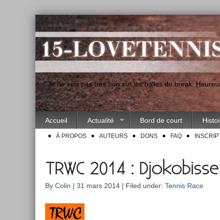
"Je ne suis pas très bon sur les balles de break. Heur
Accueil
Actualité
Bord de court
Histo
À PROPOS
AUTEURS
DONS
FAQ
INSCRIP
TRWC 2014 : Djokobisse
By
Colin
| 31 mars 2014 | Filed under:
Tennis Race