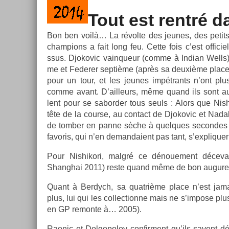
Tout est rentré d
Bon ben voilà… La révolte des jeunes, des petits
champ­ions a fait long feu. Cette fois c’est of­ficiel
ssus. Djokovic vain­queur (comme à In­dian Wells)
me et Feder­er septième (après sa deuxième place à I
pour un tour, et les jeunes im­pétrants n’ont plus
comme avant. D’ail­leurs, même quand ils sont au
lent pour se sabord­er tous seuls : Alors que Nis­h
tête de la co­ur­se, au con­tact de Djokovic et Nada
de tomb­er en panne sèche à quel­ques secon­des d’i
favoris, qui n’en de­man­daient pas tant, s’expliqu­er 
Pour Nis­hikori, malgré ce dénoue­ment décevan
Shanghai 2011) reste quand même de bon augure
Quant à Be­rdych, sa quat­rième place n’est jama
plus, lui qui les col­lec­tion­ne mais ne s’im­pose plu
en GP re­mon­te à… 2005).
Raonic et Dol­gopolov con­fir­ment qu’ils savent dés