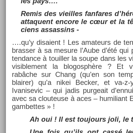
les pays….
Remis des vieil­les fan­fares d’h
at­taquent en­core le cœur et la t
ciens as­sas­sins -
….qu’y dis­aient ! Les amateurs de ten­
brass­er à sa mesure l’Aube d’été qui p
ten­dance à touill­er la soupe dans les
visib­le­ment la blogosphère ? Et 
rabâche sur Chang (qu’en son tem
blair­er) qu’a nikei Be­ck­er, et va-
Ivanisevic – qui jadis pur­geait d’ennu
avec sa clouteuse à aces – humiliant Ed
gam­bettes » !
Ah oui ! Il est toujours joli, l
Une fois qu’ils ont cassé l