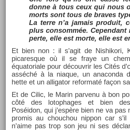
donne à tous ceux qui nous o
morts sont tous de braves typ
La terre n’a jamais pro­duit, ce
plus con­sommée.
Cepen­dant
perte, elle est morte, elle est 
Et bien non : il s’agit de Nis­hikori
picares­que où il se fraye un chem
équatoriale pour découv­rir les Cités d’
asséché à la niaque, un an­acon­da 
hette et un al­ligator re­for­maté façon s
Et de Cilic, le Marin par­venu à bon po
côté des lotop­hages et bien des 
Poséidon, qui j’espère bien ne va pas m
pro­mis au chouc­hou nip­pon car s’il e
n’aime pas trop son jeu ni ses déclar