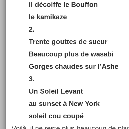
il décoif­fe le Bouf­fon
le kamikaze
2.
Tren­te gout­tes de sueur
Be­aucoup plus de wasabi
Gor­ges chaudes sur l’Ashe
3.
Un Sol­eil Levant
au sun­set à New York
sol­eil cou coupé
Voilà, il ne reste plus be­aucoup de plac