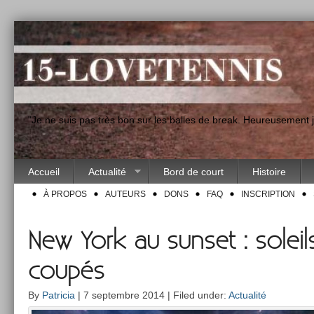
"Je ne suis pas très bon sur les balles de break. Heureusement
Accueil
Actualité
Bord de court
Histoire
À PROPOS
AUTEURS
DONS
FAQ
INSCRIPTION
New York au sunset : soleil
coupés
By
Patricia
| 7 septembre 2014 | Filed under:
Actualité