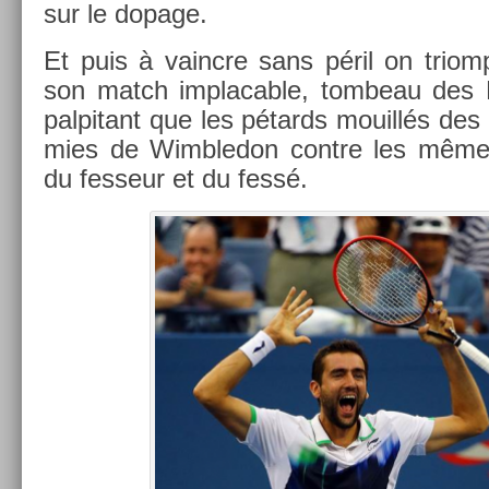
sur le dopage.
Et puis à vaincre sans péril on tri­om
son match im­plac­able, tom­beau des 
pal­pitant que les pétards mouillés de
m­ies de Wimbledon con­tre les mêmes, 
du fes­seur et du fessé.