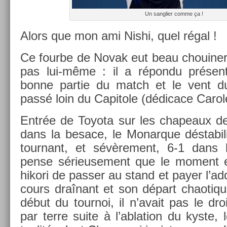
Un sangli­er comme ça !
Alors que mon ami Nishi, quel régal !
Ce four­be de Novak eut beau chouin­er à 
pas lui-même : il a répondu présent
bonne par­tie du match et le vent d
passé loin du Capitole (dédicace Carol
Entrée de Toyota sur les chapeaux de 
dans la be­sace, le Monar­que déstabili
tour­nant, et sévère­ment, 6-1 dans
pense sérieuse­ment que le mo­ment 
hikori de pass­er au stand et payer l’ad­
cours draînant et son départ chaotiqu
début du tour­noi, il n’avait pas le dr
par terre suite à l’ab­la­tion du kyste, le