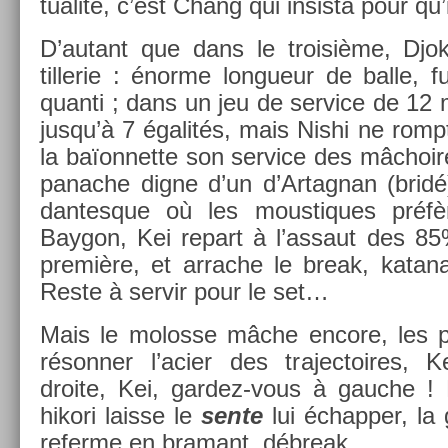
tualité, c’est Chang qui in­sis­ta pour qu
D’autant que dans le troisiè­me, Djoko
tillerie : énorme lon­gueur de balle, fu
quan­ti ; dans un jeu de ser­vice de 12 
jusqu’à 7 égalités, mais Nishi ne rompt
la baïon­nette son ser­vice des mâchoir
panac­he digne d’un d’Ar­tagnan (brid
dan­tesque où les mous­tiques préfèr
Baygon, Kei re­part à l’as­saut des 8
première, et ar­rache le break, katan
Reste à ser­vir pour le set…
Mais le molos­se mâche en­core, les 
résonn­er l’acier des trajec­toires, 
droite, Kei, gardez-vous à gauc­he ! 
hikori lais­se le
sente
lui échapp­er, l
re­fer­me en bramant, débreak.