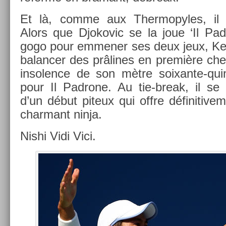
Et là, comme aux Ther­mopyles, il re­
Alors que Djokovic se la joue ‘Il Pad
gogo pour em­men­er ses deux jeux, Kei
balanc­er des prâlines en première ch
in­sol­ence de son mètre soixante-qui
pour Il Pad­rone. Au tie-break, il se f
d’un début piteux qui offre définitive­
char­mant ninja.
Nishi Vidi Vici.