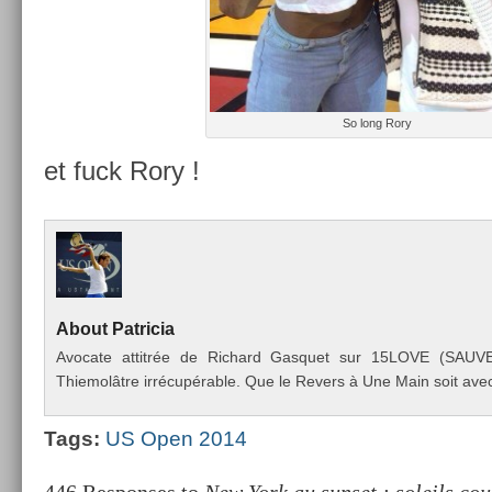
So long Rory
et fuck Rory !
About
Pat­ricia
Avocate at­titrée de Ric­hard Gas­quet sur 15LOVE (SAU
Thiemolâtre irrécupérable. Que le Re­v­ers à Une Main soit avec
Tags:
US Open 2014
446 Responses to
New York au sunset : soleils co