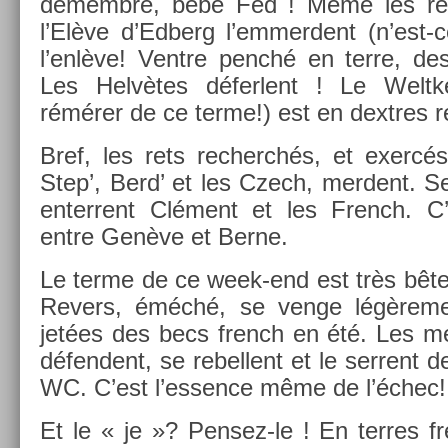
démembré, bébé Fed ! Même les re­v
l’Elève d’Ed­berg l’em­merdent (n’est-c
l’enlève! Ventre penché en terre, des
Les Helvètes défer­lent ! Le Weltk
rémérer de ce terme!) est en de­xtres r
Bref, les rets re­cherchés, et exercé
Step’, Berd’ et les Czech, mer­dent. S
en­ter­rent Clément et les French. C
entre Genève et Berne.
Le terme de ce week-end est très bête
Re­v­ers, éméché, se venge légère­me
jetées des becs french en été. Les 
défen­dent, se re­bel­lent et le ser­rent
WC. C’est l’ess­ence même de l’échec!
Et le « je »? Pensez-le ! En ter­res fr