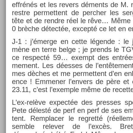
effrénés et les re­v­ers déments de M. n°
restre per­met­tent de per­ch­er les s
tête et de re­ndre réel le rêve… Même B
0 brèche détectée, ex­cepté ce let en 
J-1 : j’émerge en cette légende : l
mène en terre belge ; je pre­nds le TG
ce re­specté 59… ex­empt des entrées
me­ment. Les déesses de l’entête­men
mes dèches et me per­met­tent d’en en­le
ence ! Em­men­er l’env­ers de père et
23.11, c’est l’exem­ple même de re­cet­t
L’ex-relève ex­pectée des pre­sses sp
Pete délesté de perf en perf de ses e
tent. Re­mplac­er le re­gretté (réel­le
semble re­lev­er de l’excès. Bre