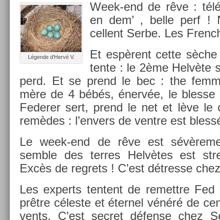
Week-end de rêve : télé
en dem’ , belle perf ! 
cellent Serbe. Les Frenc
Et espèrent cette sèche
Légende d’Hervé V.
tente : le 2ème Helvète s
perd. Et se prend le bec : the femm
mère de 4 bébés, énervée, le bles­se 
Feder­er sert, prend le net et lève le
remèdes : l’env­ers de ventre est bless
Le week-end de rêve est sévère­me
semble des ter­res Helvètes est st
Excès de re­grets ! C’est détres­se che
Les ex­perts ten­tent de re­mettre Fed e
prêtre céleste et éter­nel vénéré de cen
vents. C’est sec­ret défense chez S