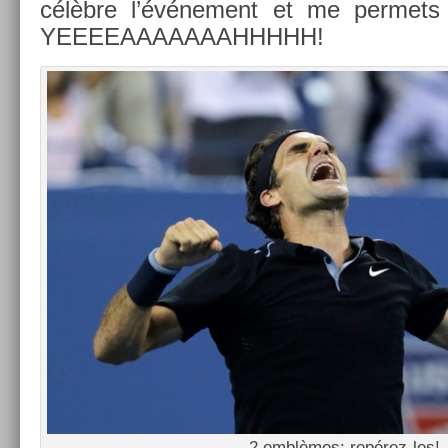
célèbre l’événe­ment et me per­mets
YEEEEAAAAAAAHHHHH!
2 emblèmes: repérez-les!