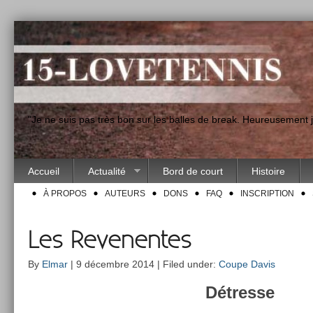
"Je ne suis pas très bon sur les balles de break. Heureusement
Accueil
Actualité
Bord de court
Histoire
À PROPOS
AUTEURS
DONS
FAQ
INSCRIPTION
Les Revenentes
By
Elmar
| 9 décembre 2014 | Filed under:
Coupe Davis
Détres­se