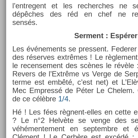
l’entregent et les re­cherches ne s
dépêches des réd en chef ne rel
sensés.
Ser­ment : Espérer
Les événe­ments se pre­ssent. Feder­er 
des réser­ves extrêmes ! Le règle­ment 
le re­cen­se­ment des scènes le révèle
Re­v­ers de l’Extrême vs Verge de Ser­
terme est embêté, c’est net) et L’Elè
Mec Em­pressé de Péter Le Chelem. C
de ce célèbre
1/4
.
Hé ! Les fées règnent-elles en cette 
? Le n°2 Helvète se venge des sen
véhémen­te­ment en sep­tembre et
Clément ! Le Cerbère est excédé : 