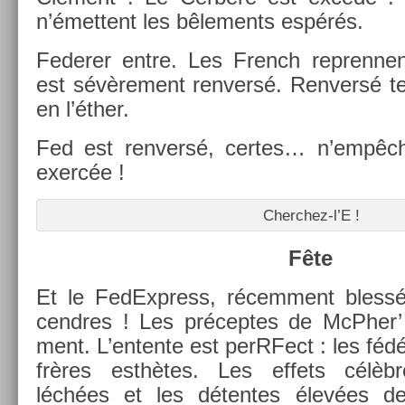
n’émet­tent les bêle­ments espérés.
Feder­er entre. Les French re­pren­ne
est sévère­ment re­nv­ersé. Re­nv­ersé t
en l’éther.
Fed est re­nv­ersé, cer­tes… n’empêc
exercée !
Cherchez-l’E !
Fête
Et le FedExpress, récem­ment blessé
cendres ! Les précep­tes de McPh­er’ s
ment. L’en­tente est per­RFect : les féd
frères esthètes. Les ef­fets célèbr
léchées et les déten­tes élevées de