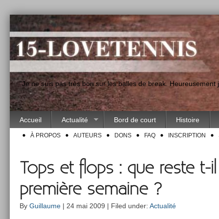
"Je ne suis pas très bon sur les balles de break. Heureusement
Accueil
Actualité
Bord de court
Histoire
À PROPOS
AUTEURS
DONS
FAQ
INSCRIPTION
Tops et flops : que reste t-il
première semaine ?
By
Guillaume
| 24 mai 2009 | Filed under:
Actualité