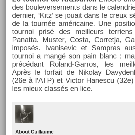
des boulever­se­ments dans le calendri­
de­rni­er, ‘Kitz’ se jouait dans le creu
de la tournée américaine. Une posi­tio
tour­noi prisé des meil­leurs ter­rien
Panat­ta, Must­er, Costa, Cor­ret­ja, G
imposés. Ivanisevic et Sampras auss
tour­noi a mangé son pain blanc : ma
précédant Roland-Garros, les meil­l
Après le for­fait de Nikolay Davyden­
(26e à l’ATP) et Vic­tor Han­es­cu (32e)
les mieux classés en lice.
About
Guil­laume