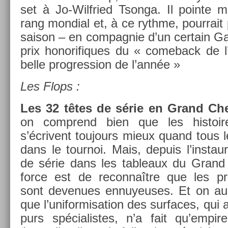
set à Jo-Wilfried Tson­ga. Il poin­te 
rang mon­di­al et, à ce rythme, pour­rait
saison – en com­pag­nie d’un cer­tain G
prix honorifiques du « com­eback de l
belle pro­gress­ion de l’année »
Les Flops :
Les 32 têtes de série en Grand Ch
on com­prend bien que les his­to
s’écrivent toujours mieux quand tous l
dans le tour­noi. Mais, de­puis l’instau
de série dans les tab­leaux du Gran
force est de re­con­naître que les 
sont de­venues en­nuyeuses. Et on aura
que l’unifor­misa­tion des sur­faces, qui a
purs spécialis­tes, n’a fait qu’em­pi