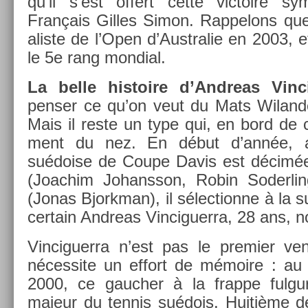
qu’il s’est of­fert cette vic­toire s
Français Gil­les Simon. Rap­pelons que 
alis­te de l’Open d’Australie en 2003, 
le 5e rang mon­di­al.
La belle his­toire d’Andreas Vin­ci
pens­er ce qu’on veut du Mats Wiland­er 
Mais il reste un type qui, en bord de co
ment du nez. En début d’année, a
suédoise de Coupe Davis est décimée 
(Joac­him Johansson, Robin Soderl­ing
(Jonas Bjorkman), il sélec­tion­ne à la s
cer­tain An­dreas Vin­ciguer­ra, 28 ans, 
Vin­ciguer­ra n’est pas le pre­mi­er 
néces­site un ef­fort de mémoire : a
2000, ce gauch­er à la frap­pe ful­gura
majeur du ten­nis suédois. Huitième de 