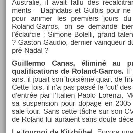
Australie, il avait fallu des récal­citr
ments – Baghdatis et Gul­bis pour ne
pour an­im­er les pre­mi­ers jours du
Roland-Garros, on se de­man­de bie
l’éclair­cie : Simone Bolel­li, grand tal
? Gas­ton Gaudio, de­rni­er vain­queur du
pré-Nadal ?
Guil­lermo Canas, éliminé au pr
qualifica­tions de Roland-Garros.
Il
ans, il jouait son troisiè­me quart de fin
Cette fois, il n’a pas passé le ‘cut’ des q
d’entrée par l’Itali­en Paolo Loren­zi. Mo
sa sus­pens­ion pour dopage en 2005 
sale tour. Sans cette tâche sur son CV,
de Roland lui auraient sans doute déce
Le tour­noi de Kitzbühel.
En­core une 