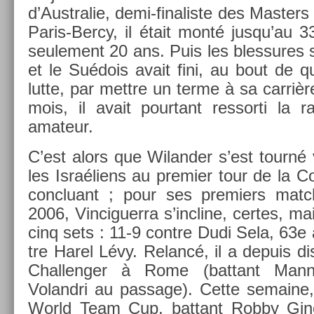
d’Australie, demi-finaliste des Mast­er
Paris-Bercy, il était monté jusqu’au 33
seule­ment 20 ans. Puis les bles­sures 
et le Suédois avait fini, au bout de 
lutte, par mettre un terme à sa carrièr
mois, il avait pour­tant re­ssor­ti la r
amateur.
C’est alors que Wiland­er s’est tourné 
les Israéliens au pre­mi­er tour de la 
con­cluant ; pour ses pre­mi­ers matchs
2006, Vin­ciguer­ra s’incline, cer­tes, m
cinq sets : 11-9 con­tre Dudi Sela, 63e 
tre Harel Lévy. Re­lancé, il a de­puis di
Chal­leng­er à Rome (bat­tant Man­n
Volandri au pas­sage). Cette semaine,
World Team Cup, bat­tant Robby Ginep