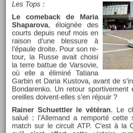
Les Tops :
Le com­eback de Maria
Shaparova
, éloignée des
co­urts de­puis neuf mois en
raison d’une bles­sure à
l’épaule droite. Pour son re­
tour, la Russe avait choisi
la terre bat­tue de Var­sovie,
où elle a éliminé Tatiana
Gar­bin et Daria Kus­tova, avant de s’in
Bon­daren­ko. Un re­tour spor­tive­ment
oreil­les doivent-elles s’en réjouir ?
Rain­er Schuettl­er le vétéran
. Le ch
salué : l’Al­lemand a re­mporté cett
match sur le cir­cuit ATP. C’est à la