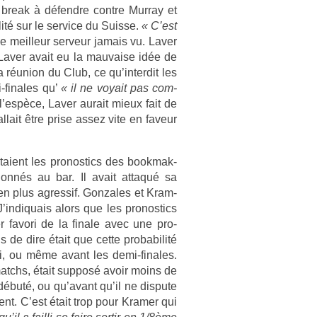
 break à défendre con­tre Mur­ray et
ité sur le ser­vice du Suis­se.
« C’est
le meil­leur ser­veur jamais vu. Laver
e Laver avait eu la mauva­ise idée de
a réunion du Club, ce qu’in­terdit les
i-finales qu’
« il ne voyait pas com­
l’espèce, Laver aurait mieux fait de
l­lait être prise assez vite en faveur
taient les pro­nos­tics des book­mak­
 donnés au bar. Il avait at­taqué sa
en plus ag­ressif. Gon­zales et Kram­
’in­diquais alors que les pro­nos­tics
r favori de la fin­ale avec une pro­
de dire était que cette pro­babilité
noi, ou même avant les demi-finales.
atchs, était sup­posé avoir moins de
 débuté, ou qu’avant qu’il ne dis­pute
ent. C’est était trop pour Kram­er qui