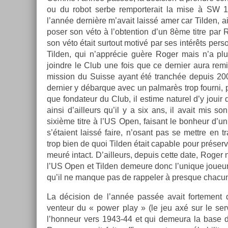
ou du robot serbe re­mpor­terait la mise à SW 
l’année dernière m’avait laissé amer car Tild­en, a
pos­er son véto à l’ob­ten­tion d’un 8ème titre par 
son véto était sur­tout motivé par ses intérêts per­
Tild­en, qui n’apprécie guère Roger mais n’a pl
joindre le Club une fois que ce de­rni­er aura remi
miss­ion du Suis­se ayant été tranchée de­puis 20
de­rni­er y débar­que avec un pal­marès trop four­ni, 
que fon­dateur du Club, il es­time naturel d’y jouir
ainsi d’ail­leurs qu’il y a six ans, il avait mis so
sixième titre à l’US Open, faisant le bon­heur d’un 
s’étaient laissé faire, n’osant pas se mettre en tr
trop bien de quoi Tild­en était cap­able pour préserv­e
meuré in­tact. D’ail­leurs, de­puis cette date, Roger 
l’US Open et Tild­en de­meure donc l’unique joueur à
qu’il ne man­que pas de rap­pel­er à pre­sque chac
La décis­ion de l’année passée avait for­te­ment 
venteur du « power play » (le jeu axé sur le ser­
l’hon­neur vers 1943-44 et qui de­meura la base d