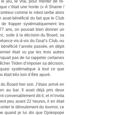
 le jeu, le vrai, pour mériter de re­
que c’était une honte (
« A Shame !
ur-contreur comme le robot serbe alors
i avait bénéficié du fait que le Club
 de frapp­er systématique­ment les
 77 ans, on pouvait bien donn­er un
nc, suite à la décis­ion du Board, sa
 créance vis-à-vis du Goat’s Club, ou
it bénéficié l’année passée, en dépit
ni­er était vu par les trois aut­res
uait pas de lui rap­pel­er cer­taines
cher Tild­en d’im­pos­er sa décis­ion,
n quasi systématique à tout ce que
x était très loin d’être apuré.
 du Board hier soir. J’étais arrivé en
d­en au bar. Il avait déjà pris deux
con­venab­le­ment dit-il, et m’in­vita
èrent peu avant 22 heures, il en était
ont­er le déroule­ment du tour­noi, ce
ême quand je lui dis que Djokopope