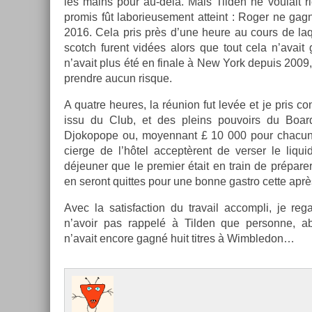
les mains pour au-delà. Mais Tild­en ne voulait ri
promis fût laborieuse­ment at­teint : Roger ne gag
2016. Cela pris près d’une heure au cours de laqu
scotch furent vidées alors que tout cela n’avait 
n’avait plus été en fin­ale à New York de­puis 2009,
pre­ndre aucun ris­que.
A quat­re heures, la réunion fut levée et je pris c
issu du Club, et des pleins pouvoirs du Board,
Djokopope ou, moyen­nant £ 10 000 pour chacun, u
cier­ge de l’hôtel ac­ceptèrent de vers­er le li­q
déjeun­er que le pre­mi­er était en train de prépare
en seront quit­tes pour une bonne gastro cette apr
Avec la satis­fac­tion du travail ac­compli, je re­
n’avoir pas rap­pelé à Tild­en que per­son­ne, ab
n’avait en­core gagné huit tit­res à Wimbledon…