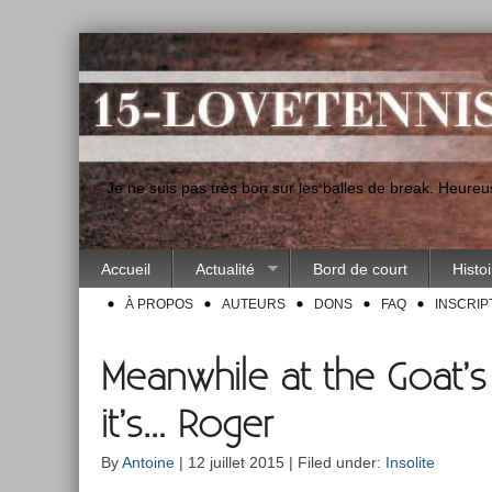
"Je ne suis pas très bon sur les balles de break. Heur
Accueil
Actualité
Bord de court
Histo
À PROPOS
AUTEURS
DONS
FAQ
INSCRIP
Meanwhile at the Goat’s C
it’s… Roger
By
Antoine
| 12 juillet 2015 | Filed under:
Insolite