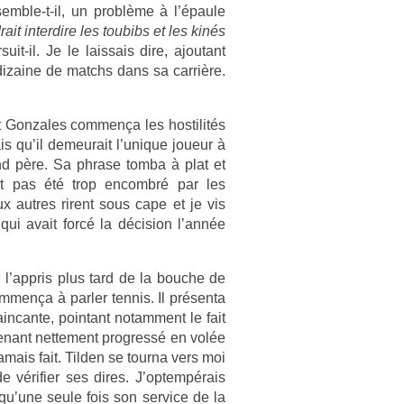
semble-t-il, un problème à l’épaule
­rait in­ter­dire les toubibs et les kinés
uit-il. Je le lais­sais dire, ajoutant
i­zaine de matchs dans sa carrière.
 Gon­zales com­men­ça les hos­tilités
s qu’il de­meurait l’unique joueur à
grand père. Sa phrase tomba à plat et
ait pas été trop en­combré par les
 aut­res rirent sous cape et je vis
 qui avait forcé la décis­ion l’année
 l’appris plus tard de la bouc­he de
m­men­ça à parl­er ten­nis. Il présenta
n­cante, poin­tant notam­ment le fait
enant net­te­ment pro­gressé en volée
jamais fait. Tild­en se tour­na vers moi
e vérifi­er ses dires. J’op­tempérais
u qu’une seule fois son ser­vice de la