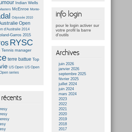
umour
Indian Wells
McEnroe
Masters
Monte-
info login
dal
Odyssée 2010
ustralie
Open
pour le login activer sur
n d'Australie 2014
votre profil la barre
d'outils
oland-Garros 2015
RYSC
ros
s
Tennis manager
Archives
ce
terre battue
Top
juin 2026
vie
US Open
US Open
janvier 2026
Open series
septembre 2025
février 2025
juillet 2024
juin 2024
mars 2024
récents
2023
2022
resy
2021
resy
2020
Heresy
2019
resy
2018
resy
2017