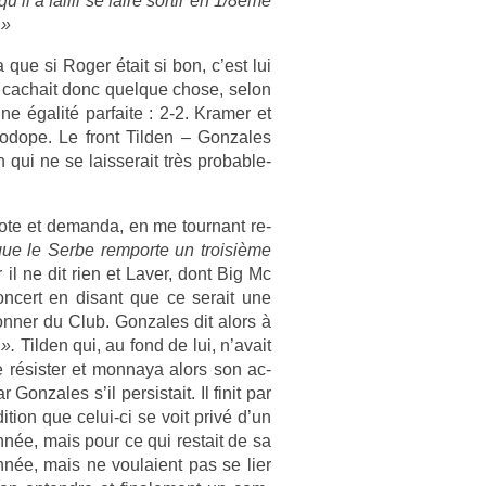
’il a fail­li se faire sor­tir en 1/8ème
 »
 que si Roger était si bon, c’est lui
ela cac­hait donc quel­que chose, selon
e égalité par­faite : 2-2. Kram­er et
odope. Le front Tild­en – Gon­zales
en qui ne se lais­serait très pro­bab­le­
ote et de­man­da, en me tour­nant re­
e le Serbe re­mpor­te un troisiè­me
 il ne dit rien et Laver, dont Big Mc
con­cert en dis­ant que ce serait une
n­er du Club. Gon­zales dit alors à
 ».
Tild­en qui, au fond de lui, n’avait
 résist­er et mon­naya alors son ac­
Gon­zales s’il per­sis­tait. Il finit par
i­tion que celui-ci se voit privé d’un
née, mais pour ce qui re­stait de sa
année, mais ne voulaient pas se lier