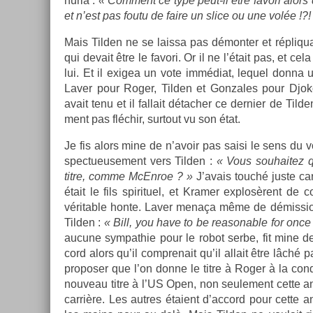
hurla :
« Com­ment ce type peut-il être favori alors qu
et n’est pas foutu de faire un slice ou une volée !?!
Mais Tild­en ne se lais­sa pas démont­er et répliqua
qui de­vait être le favori. Or il ne l’était pas, et c
lui. Et il ex­igea un vote immédiat, lequel donna un
Laver pour Roger, Tild­en et Gon­zales pour Djok
avait tenu et il fal­lait détach­er ce de­rni­er de Tild­
ment pas fléchir, sur­tout vu son état.
Je fis alors mine de n’avoir pas saisi le sens du v
spec­tueuse­ment vers Tild­en :
« Vous souhaitez qu
titre, comme McEn­roe ? »
J’avais touché juste car
était le fils spirituel, et Kram­er ex­plosèrent de 
vérit­able honte. Laver menaça même de démis­sion
Tild­en :
« Bill, you have to be rea­son­able for once
aucune sym­pat­hie pour le robot serbe, fit mine de
cord alors qu’il com­prenait qu’il al­lait être lâché par 
pro­pos­er que l’on donne le titre à Roger à la con­d
nouveau titre à l’US Open, non seule­ment cette an
carrière. Les aut­res étaient d’ac­cord pour cette 