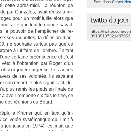
Sam dans
Carpet Her
19 cette après-midi. La réunion de
idé par Gon­zales, avait réussi à im­
Roger, pour un motif futile alors que
twitto du jour
son­nels, ce que tout le monde savait.
us le pouvoir de l’empêcher de re­
https://twitter.com/co
09135107921487053
sé ses raquet­tes, la décis­ion d’ad­
09, ne souhaite sur­tout pas que ce
pro­pre à lui faire de l’ombre. En tant
 d’une cer­taine préémin­ence et c’est
n véto à l’ob­ten­tion par Roger d’un
ob­scur joueur ar­gentin. Les aut­res
av­ers de ses volontés. Ils savaient
r son re­cord le plus sig­nificatif, de­
n’a plus remis les pieds en fin­ale de
 avoir re­mporté six fois le titre, ce
une des réun­ions du Board.
déplu à Kram­er qui, en tant qu’in­
vice volée systématique qu’il mit à
u jeu jusqu’en 1974), es­timait que