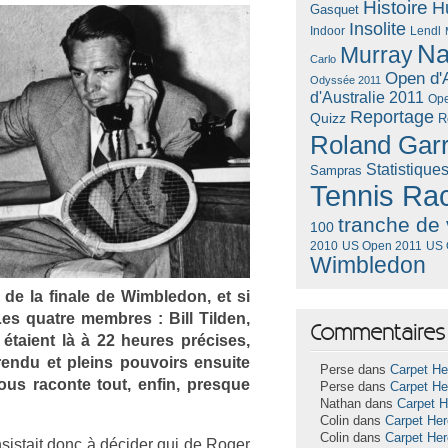
Histoire
H
Gasquet
Insolite
Lendl
Indoor
Na
Murray
Carlo
Open d'A
Odyssée 2011
d'Australie 2011
Ope
Reportage
Quizz
R
Roland Gar
Statistique
Sampras
Tennis Ra
tranche de 
100
US Open 2011
US 
2010
Wimbledon
 de la fin­ale de Wimbledon, et si
es quat­re mem­bres : Bill Tild­en,
Commentaires 
étaient là à 22 heures précises,
 rendu et pleins pouvoirs en­suite
Perse dans
Carpet He
vous racon­te tout, enfin, pre­sque
Perse dans
Carpet He
Nathan dans
Carpet 
Colin dans
Carpet He
Colin dans
Carpet He
sis­tait donc à décider qui de Roger