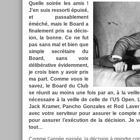
Quel­le soirée les amis !
J’en suis re­ssor­ti épuisé,
et pas­sable­ment
éméché, mais le Board a
fin­ale­ment pris sa décis­
ion, la bonne. Ce ne fut
pas sans mal et bien que
sim­ple secrétaire du
Board, sans voix
délibérative évidem­ment,
je crois bien y avoir pris
ma part. Comme vous le
savez, le Board du Club
se réunit au moins une fois par an, à la veil­le
néces­saire à la veil­le de celle de l’US Open. L
Jack Kram­er, Pancho Gon­zales et Rod Laver 
avec votre ser­viteur pour as­sur­er le com­pte
pour as­sur­er l’exécu­tion de la décis­ion. Je 
tout…
Comme l’année passée, la décis­ion à pre­ndre con­