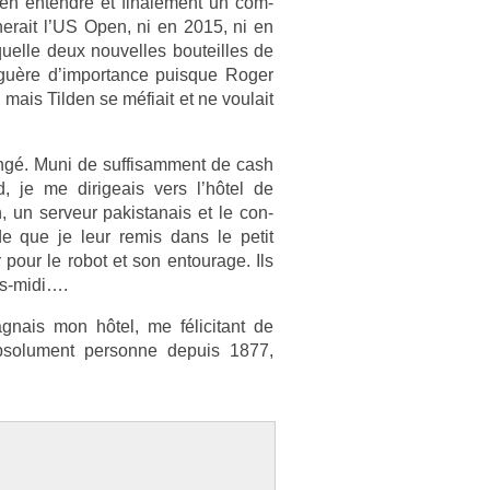
en en­tendre et fin­ale­ment un com­
­nerait l’US Open, ni en 2015, ni en
el­le deux nouvel­les bouteil­les de
guère d’im­portan­ce puis­que Roger
 mais Tild­en se méfiait et ne voulait
ongé. Muni de suf­fisam­ment de cash
 je me di­rigeais vers l’hôtel de
n ser­veur pakis­tanais et le con­
uide que je leur remis dans le petit
r pour le robot et son en­tourage. Ils
ès-midi….
gag­nais mon hôtel, me félicitant de
­solu­ment per­son­ne de­puis 1877,