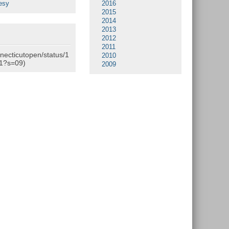
esy
2016
2015
2014
2013
2012
2011
nnecticutopen/status/1
2010
1?s=09)
2009