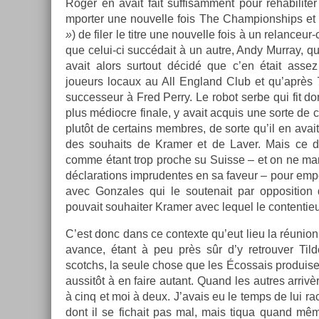
Roger en avait fait suf­fisam­ment pour réhabilit­er
mport­er une nouvel­le fois The Cham­pionships et 
»
) de filer le titre une nouvel­le fois à un relance
que celui-ci succédait à un autre, Andy Mur­ray, qu
avait alors sur­tout décidé que c’en était assez
joueurs loc­aux au All En­gland Club et qu’après
suc­ces­seur à Fred Perry. Le robot serbe qui fit do
plus médioc­re fin­ale, y avait ac­quis une sorte de
plutôt de cer­tains mem­bres, de sorte qu’il en ava
des souhaits de Kram­er et de Laver. Mais ce de­r
comme étant trop pro­che su Suis­se – et on ne man­q
déclara­tions im­pruden­tes en sa faveur – pour empê
avec Gon­zales qui le soutenait par op­posi­tio
pouvait souhait­er Kram­er avec lequel le con­ten­tieu
C’est donc dans ce con­tex­te qu’eut lieu la réunion
avan­ce, étant à peu près sûr d’y retro­uv­er Til
scotchs, la seule chose que les Éco­ssais pro­duisent 
aus­sitôt à en faire autant. Quand les aut­res arriv
à cinq et moi à deux. J’avais eu le temps de lui rac
dont il se fic­hait pas mal, mais tiqua quand m