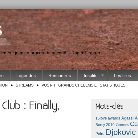
eusement je m'en procure beaucoup !" Roger Federer
ire
Légendes
Rencontres
Insolite
Les filles
TION
STREAMS
POST-IT : GRANDS CHELEMS ET STATISTIQUES
lub : Finally,
Mots-clés
Agassi
A
15love awards
Co
Bercy 2010
Connors
Djokovic
Potro