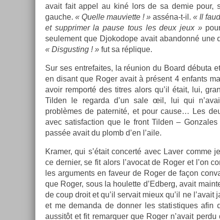
avait fait appel au kiné lors de sa demie pour, 
gauc­he.
« Quel­le mauviet­te ! »
asséna-t-il.
« Il faud
et sup­prim­er la pause tous les deux jeux »
pours
seule­ment que Djokodope avait ab­an­donné une d
« Dis­gust­ing ! »
fut sa réplique.
Sur ses en­trefaites, la réunion du Board débuta et
en dis­ant que Roger avait à présent 4 en­fants mai
avoir re­mporté des tit­res alors qu’il était, lui, 
Tild­en le re­gar­da d’un sale œil, lui qui n’av
problèmes de pater­nité, et pour cause… Les deux
avec satis­fac­tion que le front Tild­en – Gon­zales
passée avait du plomb d’en l’aile.
Kram­er, qui s’était con­certé avec Laver comme je
ce de­rni­er, se fit alors l’avocat de Roger et l’on co
les ar­gu­ments en faveur de Roger de façon con­vai
que Roger, sous la houlet­te d’Ed­berg, avait main­t
de coup droit et qu’il ser­vait mieux qu’il ne l’avait 
et me de­man­da de donn­er les statis­tiques afin d
aus­sitôt et fit re­mar­qu­er que Roger n’avait perd