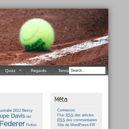
Quizz
Regards
Tennis Race
Méta
Bercy
ustralie 2012
Connexion
upe Davis
Flux
RSS
des articles
del
RSS
des commentaires
Federer
Fiction
Site de WordPress-FR