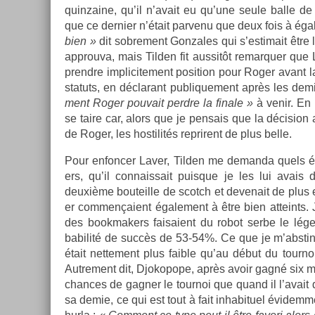
quin­zaine, qu’il n’avait eu qu’une seule balle de
que ce de­rni­er n’était par­venu que deux fois à égal
bien »
dit sob­re­ment Gon­zales qui s’es­timait être 
approuva, mais Tild­en fit aus­sitôt re­mar­qu­er qu
pre­ndre im­plicite­ment posi­tion pour Roger avant l
statuts, en déclarant pub­lique­ment après les dem
ment Roger pouvait per­dre la fin­ale »
à venir. En 
se taire car, alors que je pen­sais que la décis­ion a
de Roger, les hos­tilités re­prirent de plus belle.
Pour en­fonc­er Laver, Tild­en me de­man­da quels é
ers, qu’il con­nais­sait puis­que je les lui avais
deuxième bouteil­le de scotch et de­venait de plus 
er com­men­çaient égale­ment à être bien at­teints. J
des book­mak­ers faisaient du robot serbe le lége
babilité de succès de 53-54%. Ce que je m’abstins 
était net­te­ment plus faib­le qu’au début du tour­
Aut­re­ment dit, Djokopope, après avoir gagné six m
chan­ces de gagn­er le tour­noi que quand il l’avait
sa demie, ce qui est tout à fait in­habituel évidem­m