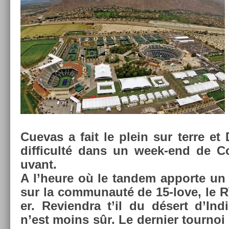
Cuevas a fait le plein sur terre et
dif­ficulté dans un week-end de 
uvant.
A l’heure où le tan­dem ap­porte un 
sur la com­munauté de 15-love, le 
er. Re­viendra t’il du désert d’In­
n’est moins sûr. Le de­rni­er tour­no