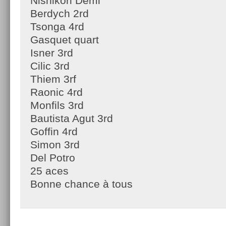
Nishikori Demi
Berdych 2rd
Tsonga 4rd
Gasquet quart
Isner 3rd
Cilic 3rd
Thiem 3rf
Raonic 4rd
Monfils 3rd
Bautista Agut 3rd
Goffin 4rd
Simon 3rd
Del Potro
25 aces
Bonne chance à tous