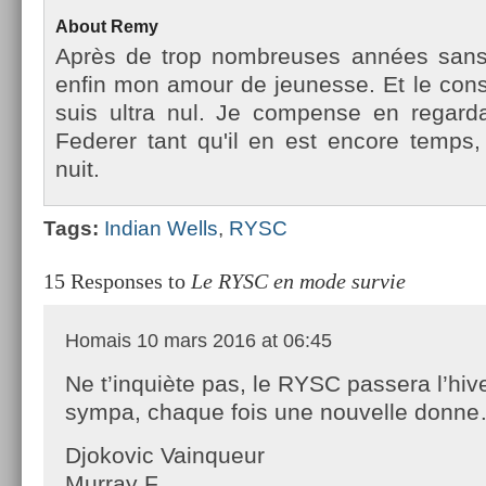
About
Remy
Après de trop nombreuses années sans te
enfin mon amour de jeunes­se. Et le con­st
suis ultra nul. Je com­pen­se en re­gar
Feder­er tant qu'il en est en­core temp
nuit.
Tags:
In­dian Wells
,
RYSC
15 Responses to
Le RYSC en mode survie
Homais
10 mars 2016 at 06:45
Ne t’inquiète pas, le RYSC passera l’hiv
sympa, chaque fois une nouvelle donn
Djokovic Vainqueur
Murray F