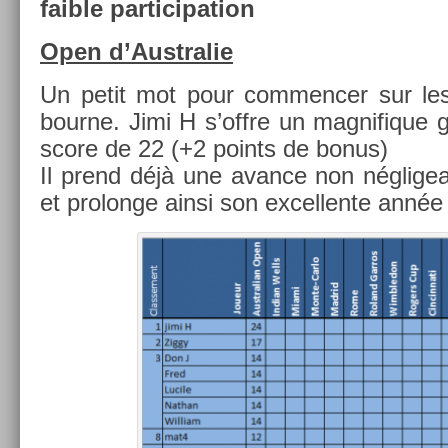
faib­le par­ticipa­tion
Open d’Australie
Un petit mot pour com­menc­er sur les
bour­ne. Jimi H s’offre un mag­nifique 
score de 22 (+2 points de bonus)
Il prend déjà une avan­ce non néglige­a
et pro­lon­ge ainsi son ex­cel­lente anné