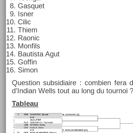
Gas­quet
Isner
Cilic
Thiem
Raonic
Mon­fils
Bautis­ta Agut
Gof­fin
Simon
Ques­tion sub­sidiaire : com­bi­en fera 
d’In­dian Wells tout au long du tour­noi 
Tab­leau