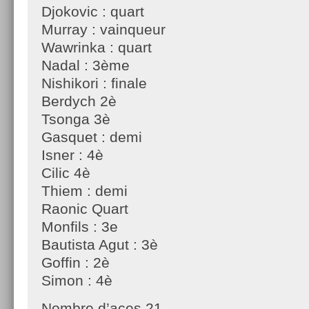
Djokovic : quart
Murray : vainqueur
Wawrinka : quart
Nadal : 3ème
Nishikori : finale
Berdych 2è
Tsonga 3è
Gasquet : demi
Isner : 4è
Cilic 4è
Thiem : demi
Raonic Quart
Monfils : 3e
Bautista Agut : 3è
Goffin : 2è
Simon : 4è
Nombre d’aces 21.