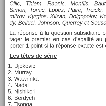
Cilic, Thiem, Raonic, Mon­fils, Bauti
Simon, Tomic, Lopez, Paire, Troic­ki,
mit­rov, Kyr­gios, Klizan, Dol­gopolov, 
dy, Be­lluci, Johnson, Quer­rey et Sousa
La réponse à la ques­tion sub­sidiaire 
tag­er le pre­mi­er en cas d’égalité au
port­er 1 point si la réponse ex­ac­te es
Les têtes de série
Djokovic
Mur­ray
Waw­rinka
Nadal
Nis­hikori
Be­rdych
Tson­ga