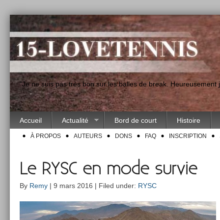
"Je ne suis pas très bon sur les balles de break. Heureusement
Accueil
Actualité
Bord de court
Histoire
À PROPOS
AUTEURS
DONS
FAQ
INSCRIPTION
Le RYSC en mode survie
By
Remy
| 9 mars 2016 | Filed under:
RYSC