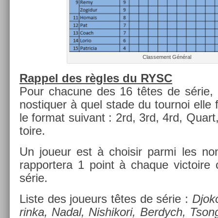
Clas­se­ment Général
Rap­pel des règles du RYSC
Pour chacune des 16 têtes de série, i
nos­tiqu­er à quel stade du tour­noi elle f
le for­mat suivant : 2rd, 3rd, 4rd, Quart
toire.
Un joueur est à choisir parmi les non
rap­portera 1 point à chaque vic­toire 
série.
Liste des joueurs têtes de série :
Djok
rinka, Nadal, Nis­hikori, Be­rdych, Tson­