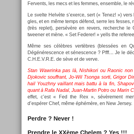
Fer­vents, les mecs et les fem­mes, en­semble, le ré
Le svel­te Helvète s’exer­ce, sert (« Tenez! ») vers
gles, et en même temps défend, serre les fes­ses, re
(très re­plet), persévère en re­v­ers, re­cherche l
tween­er et mène. « Set Feder­er! » yells the re­feree
Même ses célèbres vertèbres (blessées en Québ
Dégénéresc­ence et sénesc­ence ? Pfff… Je le décrè
C.H.E.V.R.E. de sève et de verve.
Stan Waw­rinka pas là, Nis­hikori ou Raonic non 
Djokovic souffrant, Jo-Wil Tson­ga sorti, Grigor Di­
hail Youzhny vail­lant mais battu à la fin, Shap
quant à Rafa Nadal, Juan-Martin Potro ou Marin 
effet, c’est « Fed the Rex », sévère­ment me
d’espérer Chef, même éphémère, en New Jer­sey.
Per­dre ? Never !
Pre­ndre le XXème Chelem ? Yes !!!