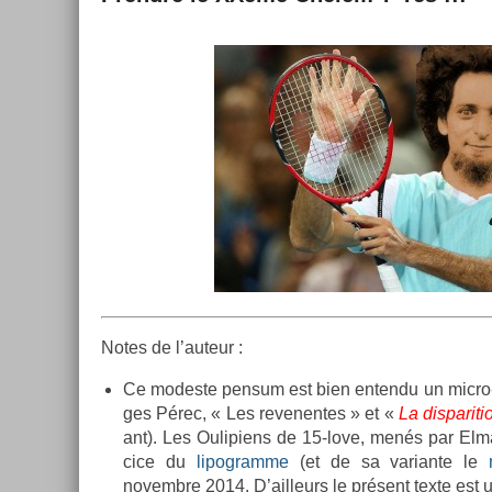
Notes de l’auteur :
Ce modes­te pen­sum est bien en­ten­du un mi
ges Pérec, « Les re­venen­tes » et «
La dis­pari­ti
ant). Les Oulipiens de 15-love, menés par Elmar
cice du
li­pog­ramme
(et de sa varian­te le
novembre 2014. D’ail­leurs le présent texte est un