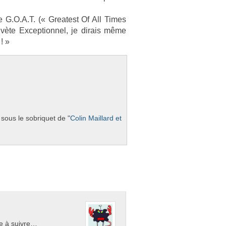
e G.O.A.T. (« Greatest Of All Times
te Ex­cep­tion­nel, je di­rais même
! »
sous le sob­riquet de "
Colin Mail­lard et
ce à suivre…