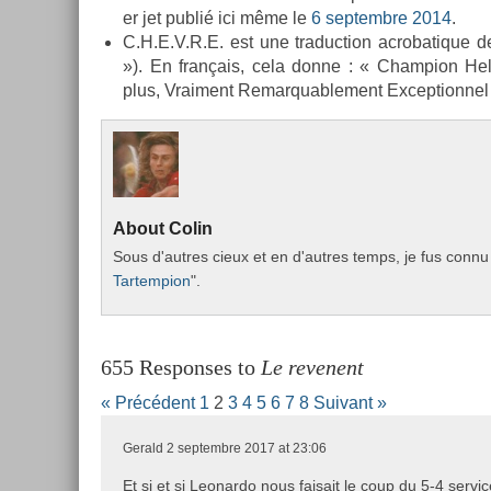
er jet publié ici même le
6 sep­tembre 2014
.
C.H.E.V.R.E. est une traduc­tion ac­robatique d
»). En français, cela donne : « Champ­ion Helvè
plus, Vrai­ment Re­mar­quab­le­ment Ex­cep­tion­nel 
About
Colin
Sous d'aut­res cieux et en d'aut­res temps, je fus connu 
Tar­temp­ion
".
655 Responses to
Le revenent
« Précédent
1
2
3
4
5
6
7
8
Suivant »
Gerald
2 septembre 2017 at 23:06
Et si et si Leonardo nous faisait le coup du 5-4 servi