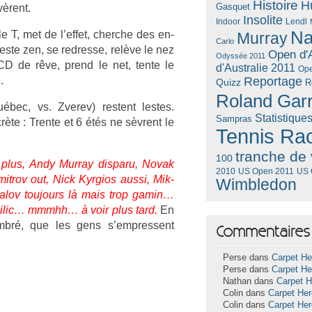
Histoire
H
Gasquet
vèrent.
Insolite
Lendl
Indoor
Na
 le T, met de l’effet, cherche des en­
Murray
Carlo
ste zen, se re­dres­se, relève le nez
Open d'A
Odyssée 2011
e CD de rêve, prend le net, tente le
d'Australie 2011
Ope
.
Reportage
Quizz
R
Roland Gar
ec, vs. Zverev) re­stent les­tes.
Statistique
Sampras
te : Tren­te et 6 étés ne sèvrent le
Tennis Ra
tranche de 
100
plus, Andy Mur­ray dis­paru, Novak
US Open 2011
US 
2010
mit­rov out, Nick Kyr­gios aussi, Mik­
Wimbledon
ovalov toujours là mais trop gamin…
Cilic… mmmhh… à voir plus tard.
En
mbré, que les gens s’empres­sent
Commentaires 
Perse dans
Carpet He
Perse dans
Carpet He
Nathan dans
Carpet 
Colin dans
Carpet He
Colin dans
Carpet He