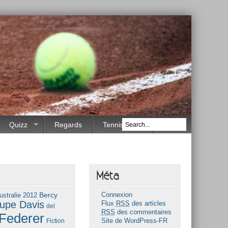
Quizz
Regards
Tennis Race
Méta
Bercy
ustralie 2012
Connexion
upe Davis
Flux
RSS
des articles
del
RSS
des commentaires
Federer
Fiction
Site de WordPress-FR