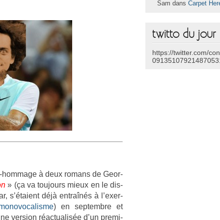
Sam dans
Carpet Her
twitto du jour
https://twitter.com/co
09135107921487053
cro-hommage à deux romans de Geor­
on
» (ça va toujours mieux en le dis­
, s’étaient déjà entraînés à l’exer­
mono­vocalis­me
) en sep­tembre et
e vers­ion réac­tualis­ée d’un pre­mi­