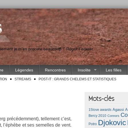
eusement je m'en procure beaucoup !" Roger Federer
ire
Légendes
Rencontres
Insolite
Les filles
TION
STREAMS
POST-IT : GRANDS CHELEMS ET STATISTIQUES
Mots-clés
Agassi
A
15love awards
Co
Bercy 2010
Connors
erg précédem­ment), tel­le­ment c’est,
Djokovic
Potro
ct, l’éphèbe et ses semel­les de vent.