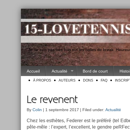
"Je ne suis pas très bon sur les balles de break. Heur
Accueil
Actualité
Bord de court
Histo
À PROPOS
AUTEURS
DONS
FAQ
INSCRIP
Le revenent
By
Colin
| 1 septembre 2017 | Filed under:
Actualité
Chez les esthètes, Feder­er est le préféré (tel Ed­b
pêle-mêle : l’ex­pert, l’ex­cellent, le gendre peR­Fe