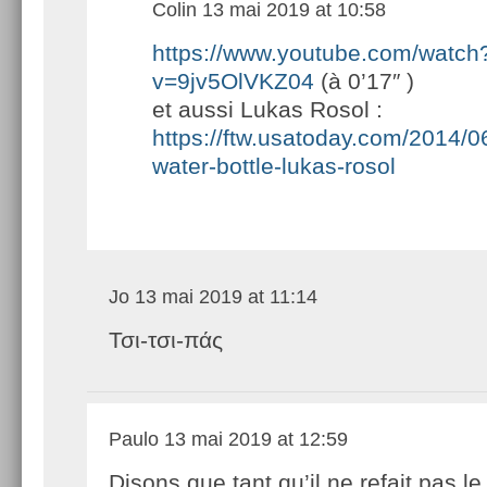
Colin
13 mai 2019 at 10:58
https://www.youtube.com/watch
v=9jv5OlVKZ04
(à 0’17″ )
et aussi Lukas Rosol :
https://ftw.usatoday.com/2014/06
water-bottle-lukas-rosol
Jo
13 mai 2019 at 11:14
Τσι-τσι-πάς
Paulo
13 mai 2019 at 12:59
Disons que tant qu’il ne refait pas l