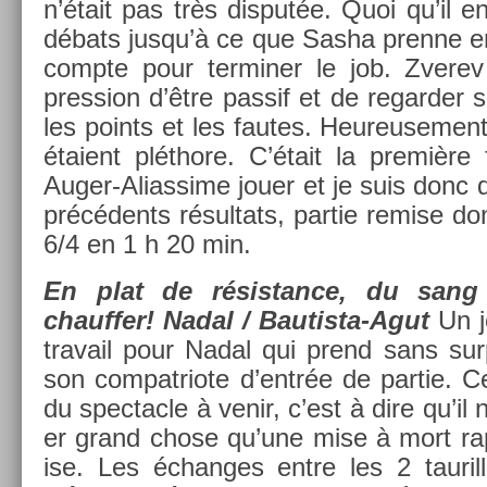
n’était pas très dis­put­ée. Quoi qu’il e
débats jusqu’à ce que Sasha pre­nne e
com­pte pour ter­min­er le job. Zverev
press­ion d’être pas­sif et de re­gard­er 
les points et les fautes. Heureuse­ment
étaient pléthore. C’était la première
Auger-Aliassime jouer et je suis donc
précédents résul­tats, par­tie re­m­ise do
6/4 en 1 h 20 min.
En plat de résis­tance, du sang
chauff­er!
Nadal / Bautista-Agut
Un j
travail pour Nadal qui prend sans sur­p
son com­pat­riote d’entrée de par­tie. 
du spec­tacle à venir, c’est à dire qu’il n
er grand chose qu’une mise à mort rap
ise. Les échan­ges entre les 2 tauril