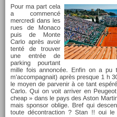
Pour ma part cela
a com­mencé
mercredi dans les
rues de Monaco
puis de Monte
Carlo après avoir
tenté de trouv­er
une entrée de
park­ing pour­tant
mille fois an­noncée. Enfin on a pu t
m’ac­compag­nait) après pre­sque 1 h 30
le moyen de par­venir à ce tant espé
Carlo. Qui on voit ar­riv­er en Peuge
cheap » dans le pays des Aston Mar­tin
mais spon­sor ob­lige. Bref qui de­scen
toute décontrac­tion ? Stan !! oui 