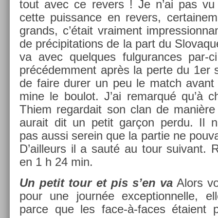
tout avec ce re­v­ers ! Je n’ai pas v
cette puis­sance en re­v­ers, cer­taine
grands, c’était vrai­ment im­pres­sion­
de précipita­tions de la part du Slovaqu
va avec quel­ques ful­guran­ces par-
précédem­ment après la perte du 1
er
s
de faire durer un peu le match avant
mine le boulot. J’ai re­mar­qué qu’à 
Thiem re­gar­dait son clan de manière t
aurait dit un petit garçon perdu. Il n’
pas aussi serein que la par­tie ne pouvai
D’ail­leurs il a sauté au tour suivant. R
en 1 h 24 min.
Un petit tour et pis s’en va
Alors voi
pour une journée ex­cep­tion­nelle, el
parce que les face-à-faces étaient p