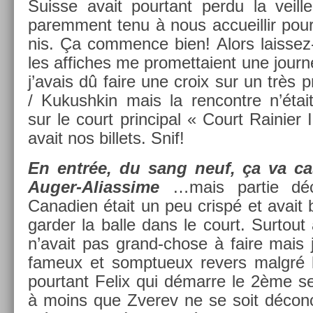
Suis­se avait pour­tant perdu la veil­l
parem­ment tenu à nous ac­cueil­lir pou
nis. Ça com­m­ence bien! Alors laisse
les af­fiches me pro­met­taient une jou
j’avais dû faire une croix sur un très pr
/ Kukushkin mais la re­ncontre n’éta
sur le court prin­cip­al « Court Raini­er
avait nos bi­llets. Snif!
En entrée, du sang neuf, ça va cas­
Auger-Aliassime
…mais par­tie déc
Canadi­en était un peu crispé et avait
gard­er la balle dans le court. Sur­tout
n’avait pas grand-chose à faire mais j’
fameux et somptueux re­v­ers malgré 
pour­tant Felix qui démarre le 2
ème
se
à moins que Zverev ne se soit décon­ce