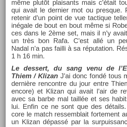
même plutôt plaisants mais c’était tou
qui avait le de­rni­er mot ou pre­sque
re­tenir d’un point de vue tac­tique tel­le
inégale de bout en bout même si Rober
ces dans le 2ème set, mais il n’y avait 
un très bon Rafa. C’est allé un pe
Nadal n’a pas fail­li à sa réputa­tion. Rés
1 h 16 min.
Le de­ssert, du sang venu de l’E
Thiem / Klizan
J’ai donc fondé tous m
dernière re­ncontre du jour entre Thiem
en­core) et Klizan qui avait l’air de re
avec sa barbe mal taillée et ses habi
lui. Enfin ce ne sont que des détails
core le match re­ssemblait for­te­ment a
un Klizan dépassé par la sur­puis­san