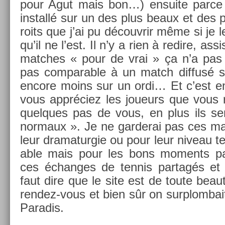
pour Agut mais bon…) en­suite parce q
in­stallé sur un des plus beaux et des 
roits que j’ai pu découv­rir même si je 
qu’il ne l’est. Il n’y a rien à re­dire, as­s
matches « pour de vrai » ça n’a pas d
pas com­par­able à un match dif­fusé s
en­core moins sur un ordi… Et c’est e
vous appréciez les joueurs que vous re
quel­ques pas de vous, en plus ils sem
nor­maux ». Je ne gar­derai pas ces m
leur dramatur­gie ou pour leur niveau ten
able mais pour les bons mo­ments pas
ces échan­ges de ten­nis par­tagés et 
faut dire que le site est de toute beauté
rendez-vous et bien sûr on sur­plom­bai
Para­dis.