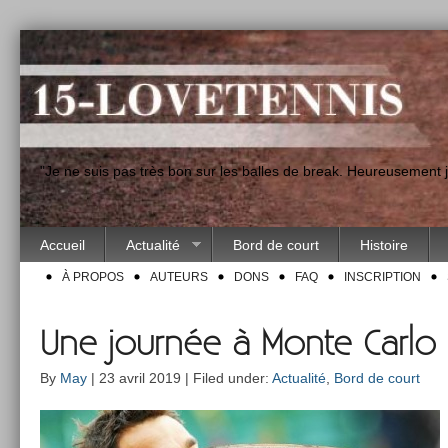
"Je ne suis pas très bon sur les balles de break. Heureusement
Accueil
Actualité
Bord de court
Histoire
À PROPOS
AUTEURS
DONS
FAQ
INSCRIPTION
Une journée à Monte Carlo
By
May
| 23 avril 2019 | Filed under:
Actualité
,
Bord de court