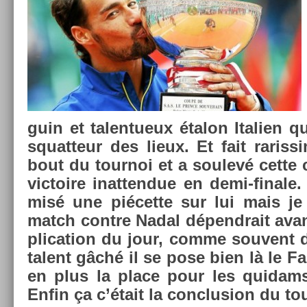
guin et talen­tueux étalon Itali­en q
squat­teur des lieux. Et fait raris­s
bout du tour­noi et a soulevé cette
vic­toire in­at­tendue en demi-finale.
misé une piécette sur lui mais je
match con­tre Nadal dépendrait avan
plica­tion du jour, comme souvent d
talent gâché il se pose bien là le Fa
en plus la place pour les quidams,
Enfin ça c’était la con­clus­ion du tou