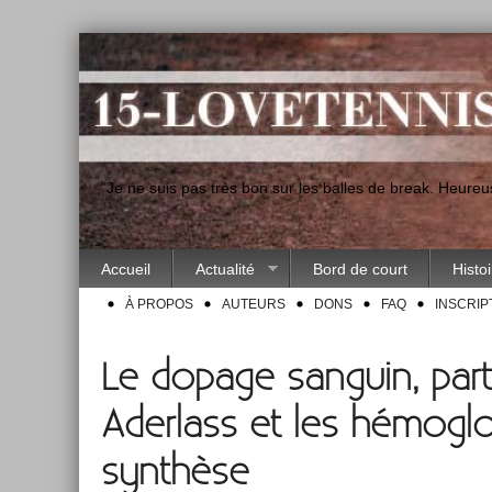
"Je ne suis pas très bon sur les balles de break. Heur
Accueil
Actualité
Bord de court
Histo
À PROPOS
AUTEURS
DONS
FAQ
INSCRIP
Le dopage sanguin, partie
Aderlass et les hémogl
synthèse