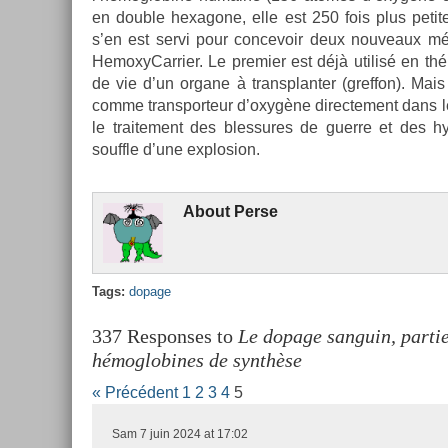
en doub­le hexagone, elle est 250 fois plus petit
s’en est servi pour con­cevoir deux nouveaux mé
HemoxyCar­ri­er. Le pre­mi­er est déjà utilisé en th
de vie d’un or­gane à trans­plant­er (gref­fon). Mai
comme trans­por­teur d’oxygène di­rec­te­ment dans 
le traite­ment des bles­sures de guer­re et des h
souffle d’une ex­plos­ion.
About
Perse
Tags:
dopage
337 Responses to
Le dopage sanguin, partie 
hémoglobines de synthèse
« Précédent
1
2
3
4
5
Sam
7 juin 2024 at 17:02