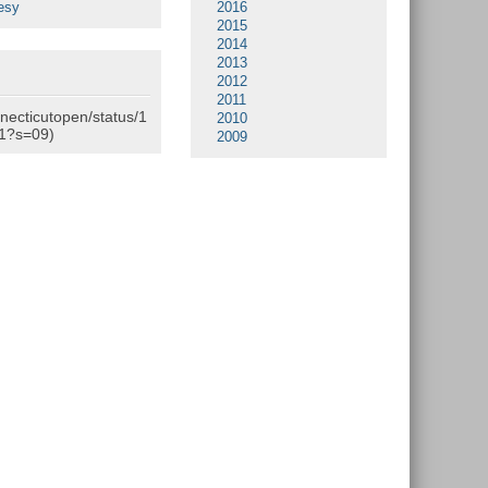
esy
2016
2015
2014
2013
2012
2011
nnecticutopen/status/1
2010
1?s=09)
2009