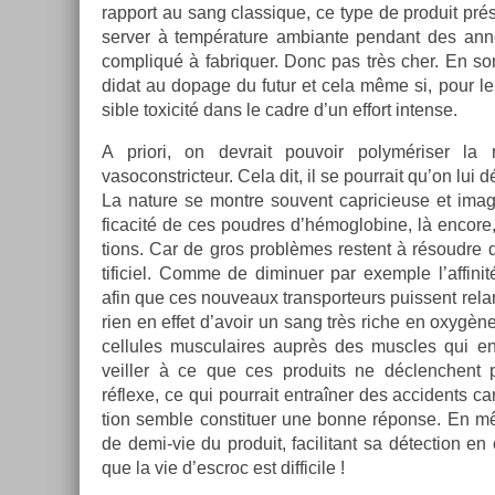
rap­port au sang clas­sique, ce type de pro­duit pr
serv­er à tempéra­ture am­bian­te pen­dant des an
com­pliqué à fab­riqu­er. Donc pas très cher. En so
didat au dopage du futur et cela même si, pour le
sible toxicité dans le cadre d’un ef­fort in­ten­se.
A priori, on de­vrait pouvoir polymériser la 
vasoconstric­teur. Cela dit, il se pour­rait qu’on lui dé
La na­ture se montre souvent cap­ricieuse et im­ag
ficacité de ces poud­res d’hémog­lobine, là en­core
tions. Car de gros problèmes re­stent à résoud­re
tificiel. Comme de di­minu­er par ex­em­ple l’af­fi
afin que ces nouveaux trans­por­teurs puis­sent re­lar­g
rien en effet d’avoir un sang très riche en oxygène
cel­lules mus­culaires auprès des muscles qui en 
veill­er à ce que ces pro­duits ne déclenchent 
réflexe, ce qui pour­rait entraîner des ac­cidents c
tion semble con­stitu­er une bonne réponse. En m
de demi-vie du pro­duit, facilitant sa détec­tion en
que la vie d’escroc est dif­ficile !