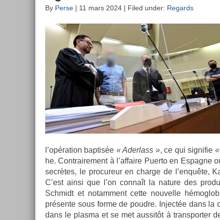
By
Perse
| 11 mars 2024 | Filed under:
Regards
l’opéra­tion bap­tisée
« Ader­lass »
, ce qui sig­nifie
«
he. Contra­ire­ment à l’af­faire Puer­to en Es­pagn
secrètes, le pro­cureur en char­ge de l’enquête, Kai
C’est ainsi que l’on connaît la na­ture des pro­du
Schmidt et notam­ment cette nouvel­le hémog­lob
présente sous forme de poud­re. In­jectée dans la cir
dans le plas­ma et se met aus­sitôt à trans­port­er