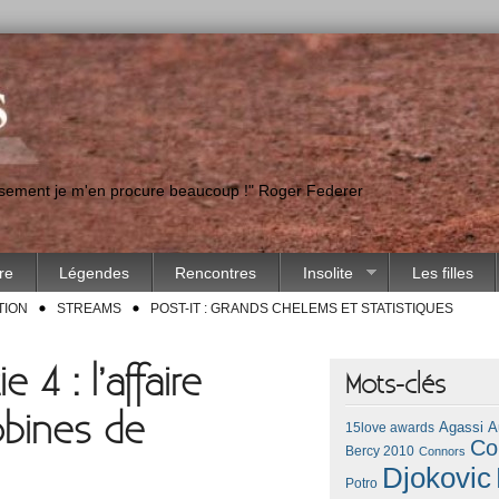
eusement je m'en procure beaucoup !" Roger Federer
ire
Légendes
Rencontres
Insolite
Les filles
TION
STREAMS
POST-IT : GRANDS CHELEMS ET STATISTIQUES
 4 : l’affaire
Mots-clés
obines de
Agassi
A
15love awards
Co
Bercy 2010
Connors
Djokovic
Potro