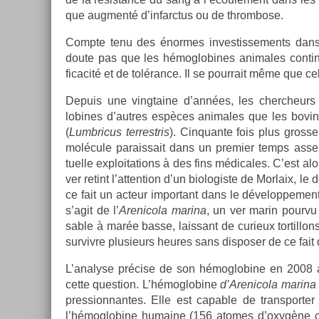
que aug­menté d’in­farctus ou de throm­bose.
Com­pte tenu des énor­mes in­ves­tisse­ments da
doute pas que les hémog­lobines an­imales con­tin
ficacité et de tolérance. Il se pour­rait même que c
De­puis une vingtaine d’années, les chercheurs 
lobines d’aut­res espèces an­imales que les bovin
(
Lumbricus ter­restris
). Cin­quan­te fois plus gros­
molécule para­is­sait dans un pre­mi­er temps ass
tuel­le ex­ploita­tions à des fins médicales. C’est 
ver re­tint l’at­ten­tion d’un bi­ologis­te de Mor­laix, 
ce fait un ac­teur im­por­tant dans le dévelop­pe­men
s’agit de l’
Arenicola marina
, un ver marin pour­vu
sable à marée basse, lais­sant de curieux tor­tillon
sur­viv­re plusieurs heures sans dis­pos­er de ce f
L’analyse précise de son hémog­lobine en 2008 a 
cette ques­tion. L’hémog­lobine
d’Arenicola marina
pres­sion­nantes. Elle est cap­able de trans­port­
l’hémog­lobine humaine (156 atomes d’oxygène con­