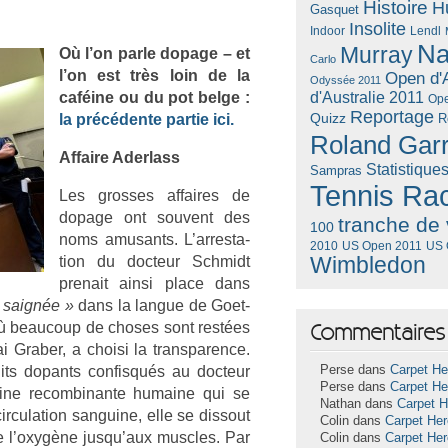
Histoire
H
Gasquet
Insolite
Lendl
Indoor
Na
Murray
Où l’on parle dopage – et
Carlo
l’on est très loin de la
Open d'A
Odyssée 2011
caféine ou du pot belge :
d'Australie 2011
Ope
Reportage
Quizz
la précédente par­tie ici.
R
Roland Gar
Af­faire Ader­lass
Statistique
Sampras
Tennis Ra
Les gros­ses af­faires de
dopage ont souvent des
tranche de 
100
noms amusants. L’ar­resta­
US Open 2011
US 
2010
tion du doc­teur Schmidt
Wimbledon
pre­nait ainsi place dans
 saignée »
dans la lan­gue de Goet­
e où be­aucoup de choses sont restées
Commentaires 
 Grab­er, a choisi la trans­par­ence.
its dopants con­fis­qués au doc­teur
Perse dans
Carpet He
Perse dans
Carpet He
ine re­com­binan­te humaine qui se
Nathan dans
Carpet 
­cula­tion san­guine, elle se dis­sout
Colin dans
Carpet He
 de l’oxygène jusqu’aux muscles. Par
Colin dans
Carpet He