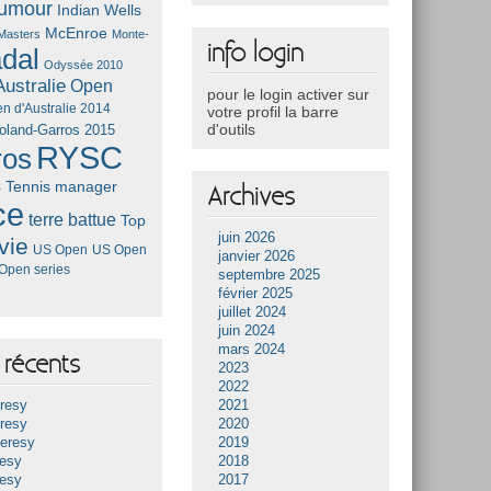
umour
Indian Wells
McEnroe
Masters
Monte-
info login
dal
Odyssée 2010
ustralie
Open
pour le login activer sur
n d'Australie 2014
votre profil la barre
d'outils
oland-Garros 2015
RYSC
ros
s
Tennis manager
Archives
ce
terre battue
Top
juin 2026
vie
US Open
US Open
janvier 2026
Open series
septembre 2025
février 2025
juillet 2024
juin 2024
mars 2024
récents
2023
2022
resy
2021
resy
2020
Heresy
2019
resy
2018
resy
2017