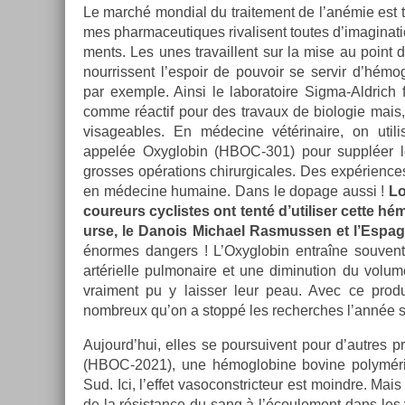
Le marché mon­di­al du traite­ment de l’anémie est te
mes phar­maceutiques rivalisent toutes d’imagina­
ments. Les unes travail­lent sur la mise au point
nour­rissent l’es­poir de pouvoir se ser­vir d’hémo
par ex­em­ple. Ainsi le laboratoire Sigma-Aldrich
comme réactif pour des travaux de bi­ologie mais,
visage­ables. En médecine vétérinaire, on util­i
appelée Oxyg­lobin (HBOC-301) pour suppléer l
gros­ses op­éra­tions chirur­gicales. Des ex­péri­en
en médecine humaine. Dans le dopage aussi !
Lo
co­ureurs cyc­listes ont tenté d’utilis­er cette 
ur­se, le Danois Mic­hael Ras­muss­en et l’Es­p
énor­mes dang­ers ! L’Oxyg­lobin entraîne souvent
artériel­le pul­monaire et une di­minu­tion du volume
vrai­ment pu y laiss­er leur peau. Avec ce pro­d
nombreux qu’on a stoppé les re­cherches l’année s
Aujourd’hui, elles se pour­suivent pour d’aut­re
(HBOC-2021), une hémog­lobine bovine polyméris
Sud. Ici, l’effet vasoconstric­teur est moindre. Mai
de la résis­tance du sang à l’écoule­ment dans les 