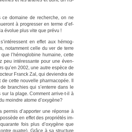
ns ce domaine de re­cherche, on ne
ueront à pro­gress­er en terme d’ef­
ela évolue plus vite que prévu !
s’intéres­sent en effet aux hémog­
s, notam­ment celle du ver de terre
se que l’hémog­lobine humaine, cette
ez peu in­téres­sante pour une éven­
alors qu’en 2002, une autre espèce de
le doc­teur Franck Zal, qui de­viendra de
t de cette nouvel­le phar­macop­ée. Il
 de branch­ies qui s’en­terre dans le
s sur la plage. Com­ment arrive-t-il à
ait du moindre atome d’oxygène?
per­mis d’ap­port­er une réponse à
possède en effet des pro­priétés im­
er quaran­te fois plus d’oxygène que
tre quat­re). Grâce à sa struc­ture