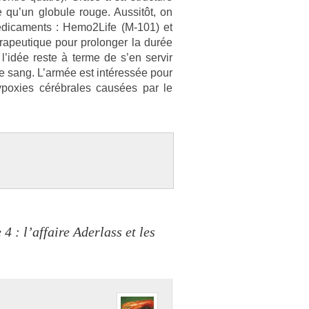
e qu’un globule rouge. Aus­sitôt, on
dica­ments : Hemo2­Life (M-101) et
érapeutique pour pro­long­er la durée
s l’idée reste à terme de s’en ser­vir
le sang. L’armée est intéressée pour
y­pox­ies cérébrales causées par le
4 : l’affaire Aderlass et les