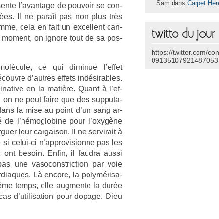
Sam dans
Carpet Her
ésente l’avan­tage de pouvoir se con­
nées. Il ne paraît pas non plus très
mme, cela en fait un ex­cel­lent can­
twitto du jour
 mo­ment, on ig­nore tout de sa pos­
https://twitter.com/co
09135107921487053
molécule, ce qui di­minue l’effet
couv­re d’aut­res ef­fets in­désir­ables.
inative en la matière. Quant à l’ef­
, on ne peut faire que des sup­puta­
 dans la mise au point d’un sang ar­
nité de l’hémog­lobine pour l’oxygène
u­er leur car­gaison. Il ne ser­virait à
 si celui-ci n’approvision­ne pas les
ont be­soin. Enfin, il faud­ra aussi
pas une vasoconstric­tion par voie
ar­diaques. Là en­core, la polymérisa­
ême temps, elle aug­mente la durée
 cas d’utilisa­tion pour dopage. Dieu