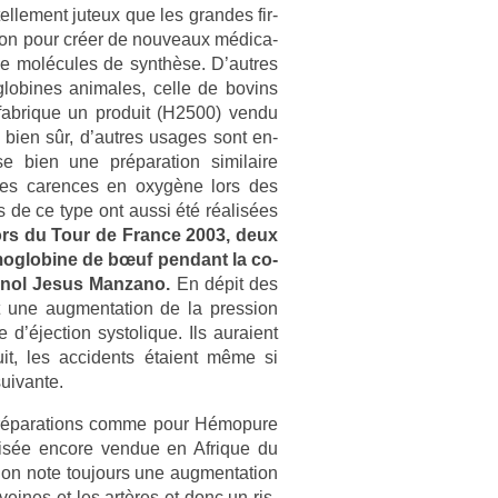
l­le­ment juteux que les gran­des fir­
tion pour créer de nouveaux médica­
 de molécules de synthèse. D’aut­res
g­lobines an­imales, celle de bovins
 fab­rique un pro­duit (H2500) vendu
 bien sûr, d’aut­res usages sont en­
se bien une prépara­tion similaire
es car­ences en oxygène lors des
ces de ce type ont aussi été réalisées
rs du Tour de Fran­ce 2003, deux
hémog­lobine de bœuf pen­dant la co­
agnol Jesus Man­zano.
En dépit des
 une aug­menta­tion de la pre­ss­ion
 d’éjec­tion sys­tolique. Ils auraient
uit, les ac­cidents étaient même si
uivan­te.
s prépara­tions comme pour Hémopure
ée en­core ven­due en Af­rique du
s on note toujours une aug­menta­tion
veines et les artères et donc un ris­