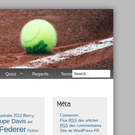
Quizz
Regards
Tennis Race
Méta
Bercy
ustralie 2012
Connexion
upe Davis
Flux
RSS
des articles
del
RSS
des commentaires
Federer
Fiction
Site de WordPress-FR