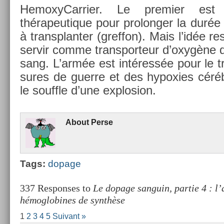
HemoxyCar­ri­er. Le pre­mi­er es
thérapeutique pour pro­long­er la durée
à trans­plant­er (gref­fon). Mais l’idée 
ser­vir comme trans­por­teur d’oxygène di
sang. L’armée est intéressée pour le tr
sures de guer­re et des hy­pox­ies cér
le souffle d’une ex­plos­ion.
About
Perse
Tags:
dopage
337 Responses to
Le dopage sanguin, partie 4 : l’a
hémoglobines de synthèse
1
2
3
4
5
Suivant »