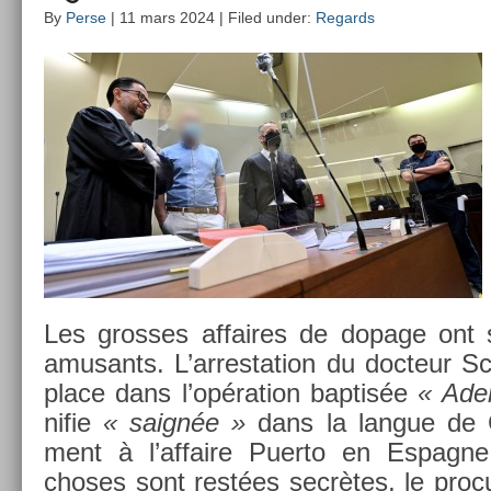
By
Perse
| 11 mars 2024 | Filed under:
Regards
Les gros­ses af­faires de dopage on
amusants. L’ar­resta­tion du doc­teur Sc
place dans l’opéra­tion bap­tisée
« Ader
nifie
« saignée »
dans la lan­gue de G
ment à l’af­faire Puer­to en Es­pag
choses sont restées secrètes, le pro­c