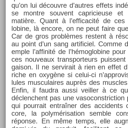
qu’on lui découv­re d’aut­res ef­fets in­dé
se montre souvent cap­ricieuse et i
matière. Quant à l’ef­ficacité de ces
lobine, là en­core, on ne peut faire que
Car de gros problèmes re­stent à réso
au point d’un sang ar­tificiel. Comme d
em­ple l’af­finité de l’hémog­lobine pou
ces nouveaux trans­por­teurs puis­sent re
gaison. Il ne ser­virait à rien en effet 
riche en oxygène si celui-ci n’approvis
lules mus­culaires auprès des muscles 
Enfin, il faud­ra aussi veill­er à ce q
déclenchent pas une vasoconstric­tion p
qui pour­rait entraîner des ac­cidents 
core, la polymérisa­tion semble con­
réponse. En même temps, elle aug­