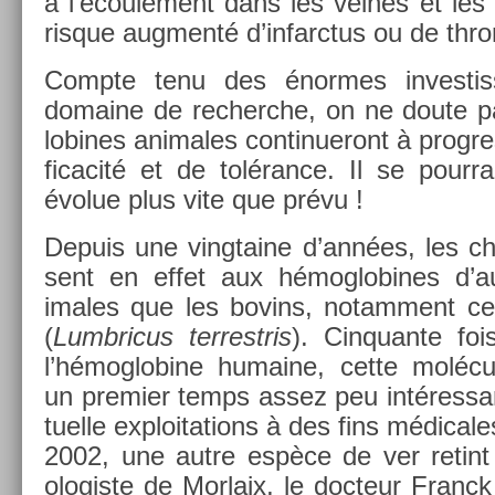
à l’écoule­ment dans les veines et les
ris­que aug­menté d’in­farctus ou de thr
Com­pte tenu des énor­mes in­ves­ti
domaine de re­cherche, on ne doute 
lobines an­imales con­tinueront à pro­gre
ficacité et de tolérance. Il se pour­
évolue plus vite que prévu !
De­puis une vingtaine d’années, les ch
sent en effet aux hémog­lobines d’a
imales que les bovins, notam­ment cel
(
Lumbricus ter­restris
). Cin­quan­te fo
l’hémog­lobine humaine, cette molécul
un pre­mi­er temps assez peu in­téres­s
tuel­le ex­ploita­tions à des fins médical
2002, une autre espèce de ver re­tint l’
ologis­te de Mor­laix, le doc­teur Franck