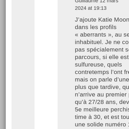
Guillaume
12 mars
2024 at 19:13
J’ajoute Katie Moo
dans les profils
« aberrants », au s
inhabituel. Je ne c
pas spécialement 
parcours, si elle est
sulfureuse, quels
contretemps l’ont fr
mais on parle d’un
plus que tardive, qu
n’arrive au premier
qu’à 27/28 ans, dev
5e meilleure perchis
time à 30, et est to
une solide numéro 