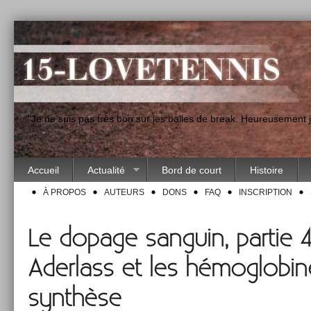
"Je ne suis pas très bon sur les balles de break. Heureusement
Accueil
Actualité
Bord de court
Histoire
À PROPOS
AUTEURS
DONS
FAQ
INSCRIPTION
Le dopage sanguin, partie 4 :
Aderlass et les hémoglobin
synthèse