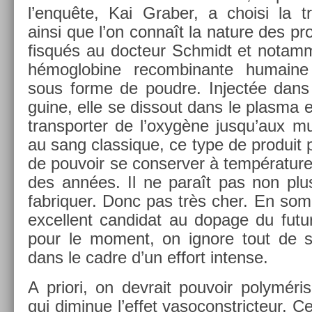
l’enquête, Kai Grab­er, a choisi la tr
ainsi que l’on connaît la na­ture des pr
fis­qués au doc­teur Schmidt et notam­m
hémog­lobine re­com­binan­te humain
sous forme de poud­re. In­jectée dans l
guine, elle se dis­sout dans le plas­ma e
trans­port­er de l’oxygène jusqu’aux mu
au sang clas­sique, ce type de pro­duit 
de pouvoir se con­serv­er à tempéra­ture
des années. Il ne paraît pas non plus
fab­riqu­er. Donc pas très cher. En som
ex­cel­lent can­didat au dopage du fut
pour le mo­ment, on ig­nore tout de sa
dans le cadre d’un ef­fort in­ten­se.
A priori, on de­vrait pouvoir polyméri
qui di­minue l’effet vasoconstric­teur. Cel