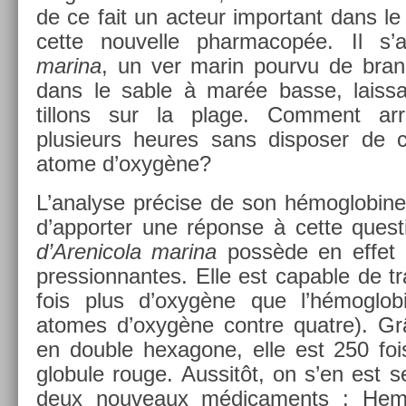
de ce fait un ac­teur im­por­tant dans l
cette nouvel­le phar­macop­ée. Il s’
marina
, un ver marin pour­vu de branch
dans le sable à marée basse, lais­sa
tillons sur la plage. Com­ment arrive
plusieurs heures sans dis­pos­er de 
atome d’oxygène?
L’analyse précise de son hémog­lobine
d’ap­port­er une réponse à cette ques­t
d’Arenicola marina
possède en effet d
pres­sion­nantes. Elle est cap­able de tr
fois plus d’oxygène que l’hémog­lo
atomes d’oxygène con­tre quat­re). Gr
en doub­le hexagone, elle est 250 foi
globule rouge. Aus­sitôt, on s’en est s
deux nouveaux médica­ments : Hemo