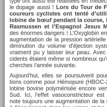
type ont aussi été réalisées en méde
le dopage aussi !
Lors du Tour de F
co­ureurs cyc­listes ont tenté d’util
lobine de bœuf pen­dant la co­ur­se, 
Ras­muss­en et l’Es­pagnol Jesus M
des énor­mes dang­ers ! L’Oxyg­lobin e
aug­menta­tion de la pre­ss­ion artériel­
di­minu­tion du volume d’éjec­tion sys­t
vrai­ment pu y laiss­er leur peau. Avec 
cidents étaient même si nombreux qu’o
cherches l’année suivan­te.
Aujourd’hui, elles se pour­suivent pour
tions comme pour Hémopure (HBOC-
lobine bovine polymérisée en­core ven
Sud. Ici, l’effet vasoconstric­teur e
note toujours une aug­menta­tion de la 