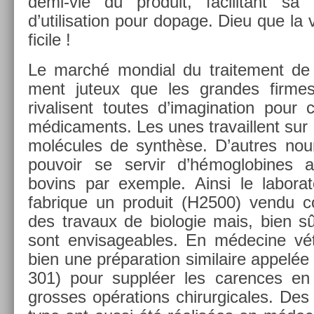
demi-vie du pro­duit, facilitant sa
d’utilisa­tion pour dopage. Dieu que la v
ficile !
Le marché mon­di­al du traite­ment de l
ment juteux que les gran­des fir­me
rivalisent toutes d’imagina­tion pour
médica­ments. Les unes travail­lent sur
molécules de synthèse. D’aut­res nour­r
pouvoir se ser­vir d’hémog­lobines a
bovins par ex­em­ple. Ainsi le labora
fab­rique un pro­duit (H2500) vendu 
des travaux de bi­ologie mais, bien sû
sont en­visage­ables. En médecine vétér
bien une prépara­tion similaire appelé
301) pour suppléer les car­ences en
gros­ses op­éra­tions chirur­gicales. Des