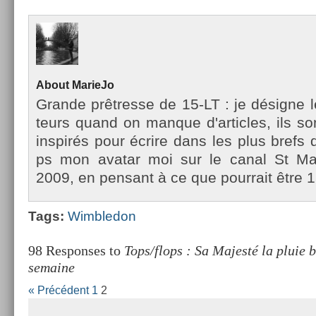
About
MarieJo
Gran­de prêtres­se de 15-LT : je désigne l
teurs quand on man­que d'ar­ticles, ils so
in­spirés pour écrire dans les plus brefs d
ps mon avatar moi sur le canal St Mar­
2009, en pen­sant à ce que pour­rait être 1
Tags:
Wimbledon
98 Responses to
Tops/flops : Sa Majesté la pluie 
semaine
« Précédent
1
2