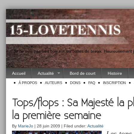
"Je ne suis pas très bon sur les balles de break. Heureusement
Accueil
Actualité
Bord de court
Histoire
À PROPOS
AUTEURS
DONS
FAQ
INSCRIPTION
Tops/flops : Sa Majesté la 
la première semaine
By
MarieJo
| 28 juin 2009 | Filed under:
Actualité
Les tops