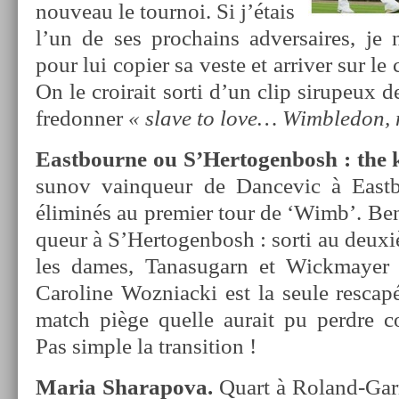
nouveau le tour­noi. Si j’étais
l’un de ses pro­chains ad­versaires, je
pour lui co­pi­er sa veste et ar­riv­er sur le
On le croirait sorti d’un clip sirupeux d
fredonn­er
« slave to love…
Wimbledon, 
Eas­tbour­ne
ou S’Her­togen­bosh : the 
sunov vain­queur de Dan­cevic à Eas­t
éliminés au pre­mi­er tour de ‘Wimb’. Be­
queur à S’Her­togen­bosh : sorti au deux
les dames, Tanasugarn et Wickmay­er é
Caroline Woz­niac­ki est la seule re­scap­
match piège quel­le aurait pu per­dre c
Pas sim­ple la trans­i­tion !
Maria Sharapova.
Quart à Roland-Garr