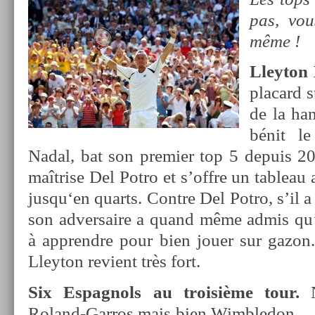
pas, vo
même !
Lleyton 
placard s
de la han­
bénit le
Nadal, bat son pre­mi­er top 5 de­puis 2
maîtrise Del Potro et s’offre un tab­leau
jusqu‘en quarts. Con­tre Del Potro, s’il a
son ad­versaire a quand même admis qu’i
à apprendre pour bien jouer sur gazon.
Lleyton re­vient très fort.
Six Es­pagnols au troisiè­me tour.
N
Roland-Garros mais bien Wimbledon… 