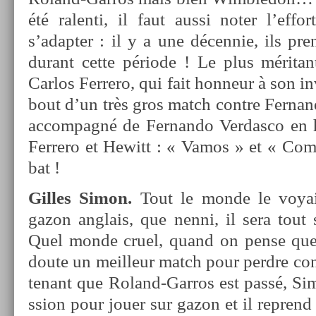
été ralen­ti, il faut aussi noter l’ef­fo
s’adapt­er : il y a une décen­nie, ils pre
durant cette période !
Le plus méritan
Car­los Fer­rero, qui fait hon­neur à son in­
bout d’un très gros match con­tre Fer­nan
ac­compagné de Fer­nando Ver­dasco en h
Fer­rero et Hewitt :
« Vamos » et « Com
bat !
Gil­les Simon.
Tout le monde le voyait
gazon an­glais, que nenni, il sera tout
Quel monde cruel, quand on pense que 
doute un meil­leur match pour per­dre con
tenant que Roland-Garros est passé, Si
ss­ion pour jouer sur gazon et il re­prend 