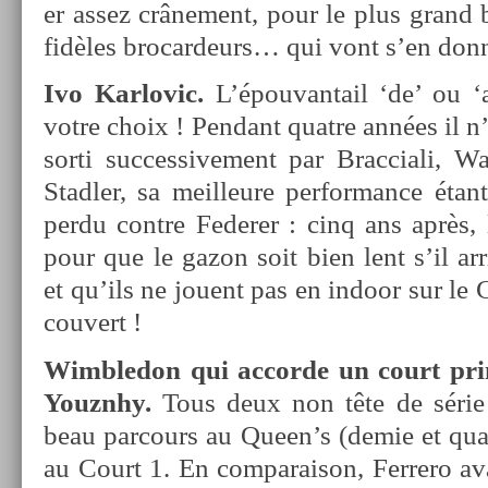
er assez crâne­ment, pour le plus grand 
fidèles brocar­deurs… qui vont s’en donn­
Ivo Kar­lovic.
L’épouvan­tail ‘de’ ou ‘a
votre choix ! Pen­dant quat­re années il n
sorti suc­ces­sive­ment par Brac­ciali, W
Stadl­er, sa meil­leure per­for­mance éta
perdu con­tre Feder­er : cinq ans après, 
pour que le gazon soit bien lent s’il ar­
et qu’ils ne jouent pas en in­door sur le C
co­uvert !
Wimbledon qui ac­corde un court prin­
Youznhy.
Tous deux non tête de série
beau par­cours au Queen’s (demie et quart
au Court 1. En com­paraison, Fer­rero ava