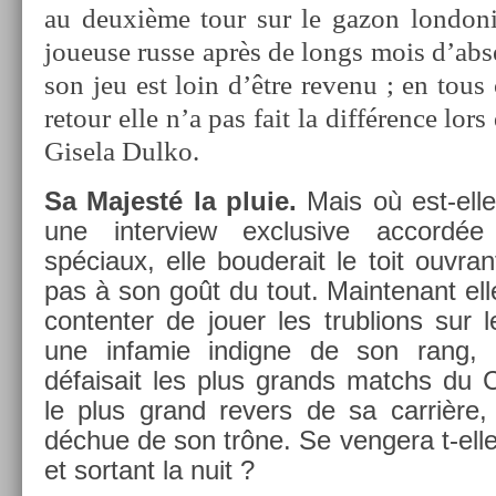
au deuxième tour sur le gazon lon­doni­
joueuse russe après de longs mois d’abs­e
son jeu est loin d’être re­venu ; en tous 
re­tour elle n’a pas fait la différence lor
Gisela Dulko.
Sa Majesté la pluie.
Mais où est-ell
une in­ter­view ex­clusive ac­cor
spéciaux, elle bouderait le toit ouv­ra
pas à son goût du tout. Main­tenant ell
con­tent­er de jouer les trubl­ions sur 
une in­famie in­dig­ne de son rang, e
défaisait les plus grands matchs du C
le plus grand re­v­ers de sa carrièr
déchue de son trône. Se ven­gera t-elle
et sor­tant la nuit ?