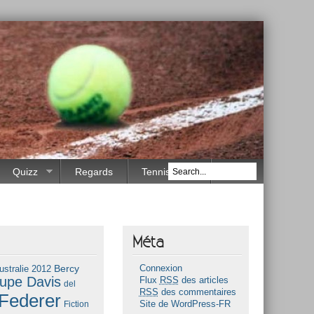
Quizz
Regards
Tennis Race
Méta
Bercy
ustralie 2012
Connexion
upe Davis
Flux
RSS
des articles
del
RSS
des commentaires
Federer
Fiction
Site de WordPress-FR