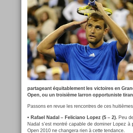
par­tageant équitab­le­ment les vic­toires en Gr
Open, ou un troisiè­me lar­ron op­por­tunis­te tira
Pas­sons en revue les re­ncontres de ces huitièmes 
• Rafael Nadal – Feliciano Lopez (5 – 2).
Peu de 
Nadal s’est montré cap­able de domin­er Lopez à p
Open 2010 ne chan­gera rien à cette ten­dance.