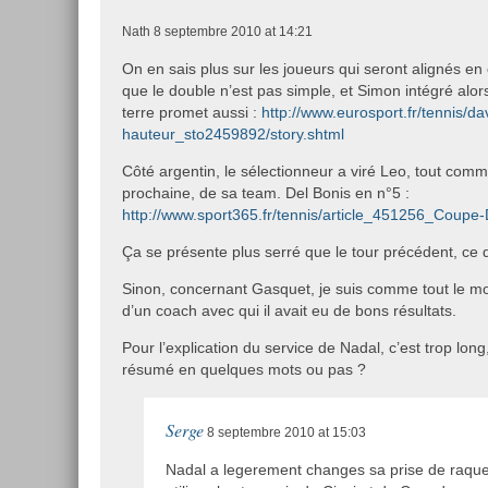
Nath
8 septembre 2010 at 14:21
On en sais plus sur les joueurs qui seront alignés en
que le double n’est pas simple, et Simon intégré alors
terre promet aussi :
http://www.eurosport.fr/tennis/da
hauteur_sto2459892/story.shtml
Côté argentin, le sélectionneur a viré Leo, tout comme
prochaine, de sa team. Del Bonis en n°5 :
http://www.sport365.fr/tennis/article_451256_Coupe-
Ça se présente plus serré que le tour précédent, ce 
Sinon, concernant Gasquet, je suis comme tout le mon
d’un coach avec qui il avait eu de bons résultats.
Pour l’explication du service de Nadal, c’est trop long,
résumé en quelques mots ou pas ?
Serge
8 septembre 2010 at 15:03
Nadal a legerement changes sa prise de raquet