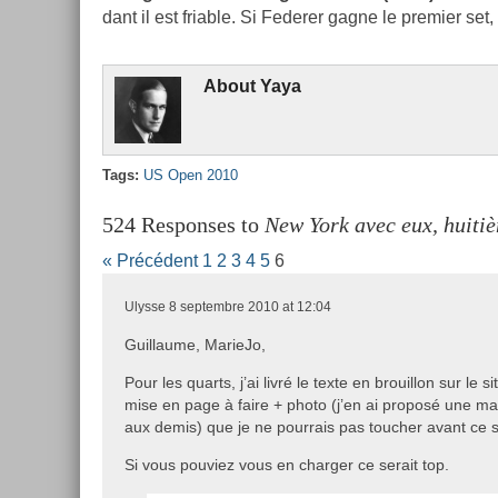
dant il est fri­able. Si Feder­er gagne le pre­mi­er set,
About
Yaya
Tags:
US Open 2010
524 Responses to
New York avec eux, huitiè
« Précédent
1
2
3
4
5
6
Ulysse
8 septembre 2010 at 12:04
Guillaume, MarieJo,
Pour les quarts, j’ai livré le texte en brouillon sur le 
mise en page à faire + photo (j’en ai proposé une m
aux demis) que je ne pourrais pas toucher avant ce 
Si vous pouviez vous en charger ce serait top.