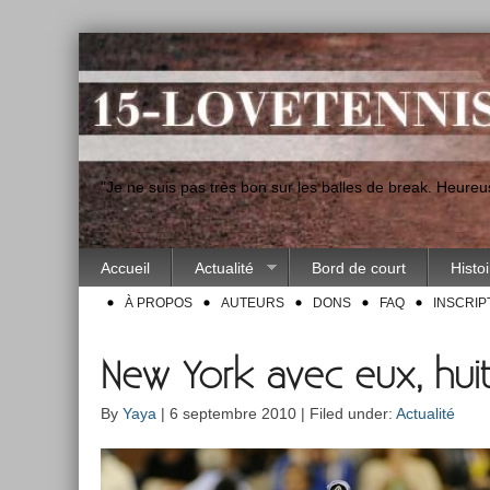
"Je ne suis pas très bon sur les balles de break. Heur
Accueil
Actualité
Bord de court
Histo
À PROPOS
AUTEURS
DONS
FAQ
INSCRIP
New York avec eux, huit
By
Yaya
| 6 septembre 2010 | Filed under:
Actualité