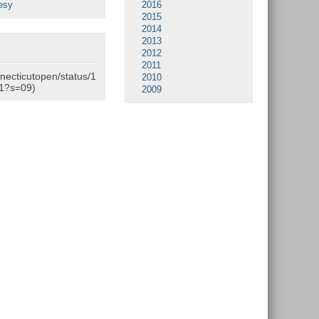
esy
2016
2015
2014
2013
2012
2011
nnecticutopen/status/1
2010
1?s=09)
2009