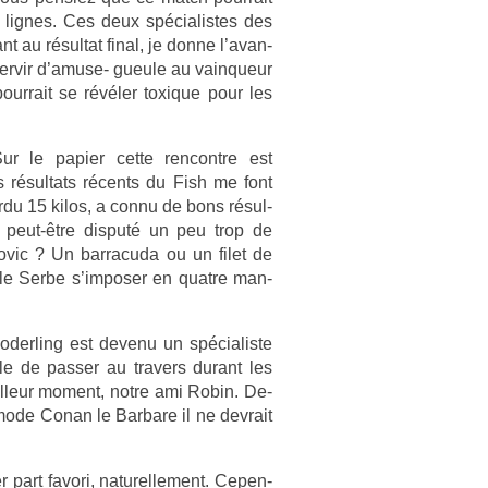
 lig­nes. Ces deux spécialis­tes des
t au résul­tat final, je donne l’avan­
 ser­vir d’amuse- gueule au vain­queur
our­rait se révéler toxique pour les
r le papi­er cette re­ncontre est
s résul­tats récents du Fish me font
erdu 15 kilos, a connu de bons résul­
 peut-être dis­puté un peu trop de
ovic ? Un bar­racuda ou un filet de
le Serbe s’im­pos­er en quat­re man­
oderl­ing est de­venu un spécialis­te
e de pass­er au trav­ers durant les
eil­leur mo­ment, notre ami Robin. De­
 mode Conan le Bar­bare il ne de­vrait
r part favori, naturel­le­ment. Cepen­