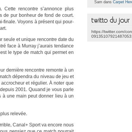
Sam dans
Carpet Her
).
Cette re­ncontre s’an­nonce plus
ts de pur bon­heur de fond de court.
twitto du jour
i-finale. Voyons à présent qui pour­
art.
https://twitter.com/co
09135107921487053
 seule et uni­que re­ncontre date du
tré face à Mur­ray j’aurais ten­dance
c’est le type de match qui per­met en
ur dernière re­ncontre re­mon­te à un
 match dépendra du niveau de jeu et
accroc­heur et réguli­er. À noter que
ci de­puis 2001. Quuand je vous parle
rs à une main peut donn­er lieu à un
 plus relevée.
r­rible, Canal+ Sport va en­core nous
vous pen­siez que ce match pour­rait