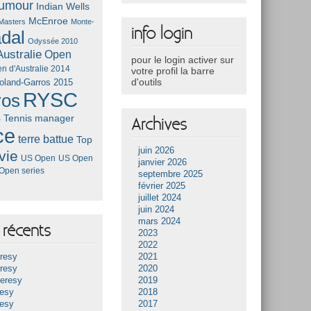
umour
Indian Wells
McEnroe
Masters
Monte-
info login
dal
Odyssée 2010
ustralie
Open
pour le login activer sur
n d'Australie 2014
votre profil la barre
d'outils
oland-Garros 2015
RYSC
ros
s
Tennis manager
Archives
ce
terre battue
Top
juin 2026
vie
US Open
US Open
janvier 2026
Open series
septembre 2025
février 2025
juillet 2024
juin 2024
mars 2024
récents
2023
2022
resy
2021
resy
2020
Heresy
2019
resy
2018
resy
2017