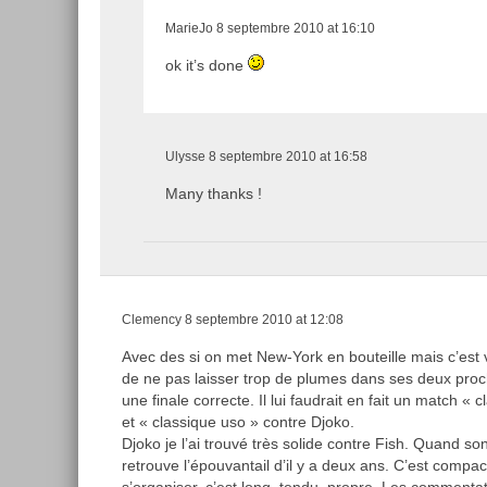
MarieJo
8 septembre 2010 at 16:10
ok it’s done
Ulysse
8 septembre 2010 at 16:58
Many thanks !
Clemency
8 septembre 2010 at 12:08
Avec des si on met New-York en bouteille mais c’est 
de ne pas laisser trop de plumes dans ses deux procha
une finale correcte. Il lui faudrait en fait un match «
et « classique uso » contre Djoko.
Djoko je l’ai trouvé très solide contre Fish. Quand son 
retrouve l’épouvantail d’il y a deux ans. C’est compac
s’organiser, c’est long, tendu, propre. Les commentate