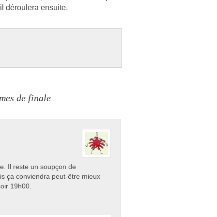
 il déroulera en­suite.
mes de finale
site. Il reste un soupçon de
ais ça conviendra peut-être mieux
soir 19h00.