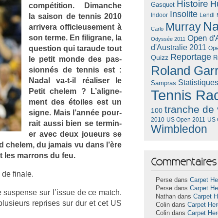
Histoire
H
Gasquet
com­péti­tion. Di­manche
Insolite
Lendl
la saison de ten­nis 2010
Indoor
Na
Murray
ar­rivera of­ficieuse­ment à
Carlo
son terme. En filig­rane, la
Open d'A
Odyssée 2011
d'Australie 2011
ques­tion qui taraude tout
Ope
Reportage
Quizz
R
le petit monde des pas­
Roland Gar
sionnés de ten­nis est :
Nadal va-t-il réalis­er le
Statistique
Sampras
Petit chelem ? L’alig­ne­
Tennis Ra
ment des étoiles est un
tranche de 
100
signe. Mais l’année pour­
US Open 2011
US 
2010
rait aussi bien se ter­min­
Wimbledon
er avec deux joueurs se
and chelem, du jamais vu dans l’ère
nt les mar­rons du feu.
Commentaires 
de fin­ale.
Perse dans
Carpet He
Perse dans
Carpet He
sus­pen­se sur l’issue de ce match.
Nathan dans
Carpet 
lusieurs re­prises sur dur et cet US
Colin dans
Carpet He
Colin dans
Carpet He