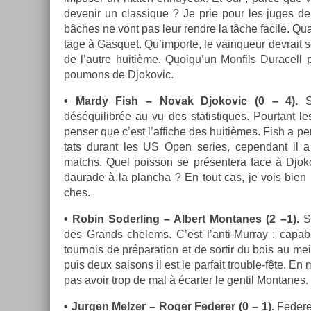
de­venir un clas­sique ? Je prie pour les juges de
bâches ne vont pas leur re­ndre la tâche facile. Quan
tage à Gas­quet. Qu’im­porte, le vain­queur de­vrait
de l’autre huitième. Quoiqu’un Mon­fils Duracell p
poumons de Djokovic.
• Mardy Fish – Novak Djokovic (0 – 4).
Su
déséquilibrée au vu des statis­tiques. Pour­tant le
pens­er que c’est l’af­fiche des huitièmes. Fish a p
tats durant les US Open se­ries, cepen­dant il a
matchs. Quel pois­son se présen­tera face à Djok
daurade à la plancha ? En tout cas, je vois bien 
ches.
• Robin Soderl­ing – Al­bert Mon­tanes (2 –1).
S
des Grands chelems. C’est l’anti-Murray : cap­abl
tour­nois de prépara­tion et de sor­tir du bois au m
puis deux saisons il est le par­fait trouble-fête. En
pas avoir trop de mal à écart­er le gen­til Mon­tanes.
• Jurg­en Melz­er – Roger Feder­er (0 – 1).
Feder­e