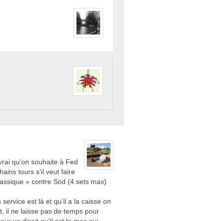
vrai qu’on souhaite à Fed
ins tours s’il veut faire
 classique » contre Sod (4 sets max)
service est là et qu’il a la caisse on
t, il ne laisse pas de temps pour
ur us disait qu’il est le mec qui