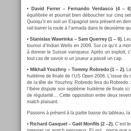
• David Ferr­er – Fer­nando Ver­dasco (4 – 6
équilibrée et pour­rait bien débouch­er sur cinq se
Quoiqu’il en soit un Es­pagnol sera présent en dem
rait barr­er la route à l’ar­mada dans le deuxième qu
• Stanis­las Waw­rinka – Sam Quer­rey (1 – 0).
Leur
tour­noi d’In­dian Wells en 2009. Sur ce qu’il a mon
à donn­er le Suis­se vain­queur. Après un ex­ploit, 
tout cas de savoir si un joueur a passé un cap.
• Mikhaïl Youzhny – Tommy Rob­redo (1 – 2).
Le
huitième de fin­ale de l’US Open 2006. L’issue du
de la tête de Youzhny. Rob­redo fera du Rob­redo : 
l’Ibère dis­pute son septième huitième de fin­ale i
de régularité… Cette op­posi­tion entre deux re­v­e
match plaisant.
Pas­sons à présent à la par­tie basse du tab­leau, la
• Ric­hard Gas­quet – Gaël Mon­fils (2 –2).
C’est te
im­pos­er un match en­nuyeux. Et oui , parce que 