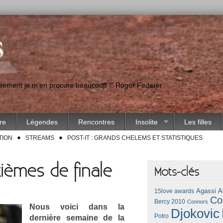
eusement je m'en procure beaucoup !" Roger Federer
ire
Légendes
Rencontres
Insolite
Les filles
TION
STREAMS
POST-IT : GRANDS CHELEMS ET STATISTIQUES
ièmes de finale
Mots-clés
Agassi
A
15love awards
Co
Bercy 2010
Connors
Nous voici dans la
Djokovic
Potro
dernière semaine de la