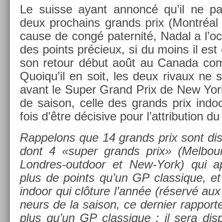
Le suis­se ayant an­noncé qu’il ne par
deux pro­chains grands prix (Montréal e
cause de congé pater­nité, Nadal a l’oc­
des points précieux, si du moins il est
son re­tour début août au Canada comm
Quoiqu’il en soit, les deux rivaux ne s
avant le Super Grand Prix de New York, 
de saison, celle des grands prix in­doo
fois d’être décisive pour l’attribu­tion du 
Rap­pelons que 14 grands prix sont dis
dont 4 «super grands prix» (Mel­bour­
Londres-outdoor et New-York) qui ap
plus de points qu’un GP clas­sique, e
in­door qui clôture l’année (réservé aux 
neurs de la saison, ce de­rni­er rap­po
plus qu’un GP clas­sique ; il sera dis