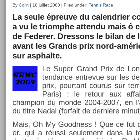
By
Colin
| 10 juillet 2009 | Filed under:
Tennis Race
La seule épre­uve du calendri­er c
a vu le tri­omphe at­tendu mais ô co
de Feder­er. Dres­sons le bilan de 
avant les Grands prix nord-améric
sur as­phal­te.
Le Super Grand Prix de Lond
ten­dance en­trevue sur les de
prix, pour­tant co­urus sur ter
Paris) : le re­tour aux af­fa
champ­ion du monde 2004-2007, en l’
du titre Nadal (for­fait de dernière minut
Mais, Oh My Good­ness ! Que ce fut dif
er, qui a réussi seule­ment dans la t