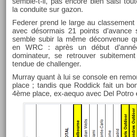
semble-t-il, pas en­core bien saisi toute
la con­duite sur gazon.
Feder­er prend le large au clas­se­ment
avec désor­mais 21 points d’avan­ce s
semble subir la même décon­venue qu
en WRC : après un début d’année
dominateur, se retro­uv­er sub­ite­ment 
tendue de chal­leng­er.
Mur­ray quant à lui se con­sole en re­mon
place ; tan­dis que Rod­dick fait un b
4ème place, ex-aequo avec Del Potro e