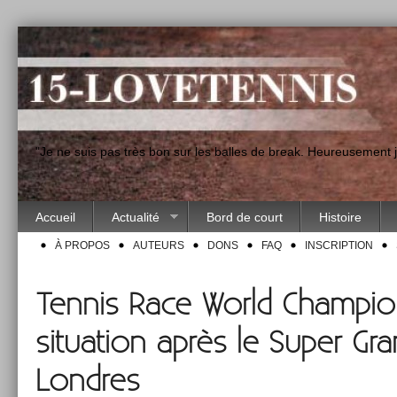
"Je ne suis pas très bon sur les balles de break. Heureusement
Accueil
Actualité
Bord de court
Histoire
À PROPOS
AUTEURS
DONS
FAQ
INSCRIPTION
Tennis Race World Champion
situation après le Super Gra
Londres