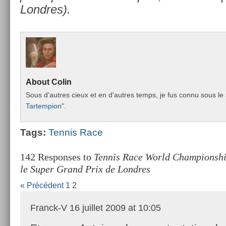
Londres).
About
Colin
Sous d'aut­res cieux et en d'aut­res temps, je fus connu sous le 
Tar­temp­ion
".
Tags:
Ten­nis Race
142 Responses to
Tennis Race World Championship
le Super Grand Prix de Londres
« Précédent
1
2
Franck-V
16 juillet 2009 at 10:05