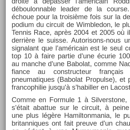
droite à dépass­er l’américain Rod­di
déboulonn­able lead­er de la co­ur­s
échoue pour la troisiè­me fois sur la
podium du cir­cuit de Wimbledon, le plu
Ten­nis Race, après 2004 et 2005 où il 
derrière le suis­se. Autorisons-nous un
sig­nalant que l’américain est le seul 
top 10 à faire par­tie d’une écurie 100
au man­che d’une Babolat, comme Nadal
fian­ce au con­struc­teur frança
pneumatiques (Babolat Pro­pul­se), et po
fran­cophilie jusqu’à s’habill­er en Lacos­
Comme en For­mule 1 à Sil­verstone, 
s’était ab­at­tue sur le cir­cuit, à pein
une plus légère Hamil­tonmania, le pu
britan­niques ont fait pre­uve d’un chauv