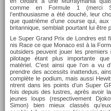
en cédant à une Mur­raymania quasi
comme en For­mule 1 (merci Seba
l’enthousias­me a été douché, leur chou
que quat­rième d’une co­ur­se qui, aux 
britan­nique, semblait pour­tant lui être p
Le Super Grand Prix de Londres est fin
nis Race ce que Monaco est à la For­mu
out­sid­ers peuvent jouer les pre­mi­ers 
pilotage étant plus im­por­tante qu
matériel. C’est ainsi que l’on a vu d’i
pre­ndre des ac­cessits in­at­tendus, a
complète le podium, mais aussi Hewitt 
ntrent dans les points d’un Super G
fois de­puis des lustres, après avoir l
jeunes loups (re­spec­tive­ment Djok
Simon) bien mieux classés qu’eux