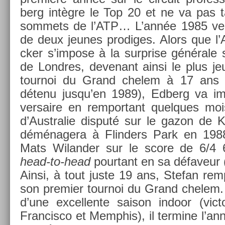
berg intègre le Top 20 et ne va pas tar
som­mets de l’ATP… L’année 1985 verra
de deux jeunes pro­diges. Alors que l’
ck­er s’im­pose à la sur­pr­ise générale
de Londres, de­venant ainsi le plus je
tour­noi du Grand chelem à 17 ans e
détenu jusqu’en 1989), Ed­berg va im­
versaire en re­mpor­tant quel­ques mo
d’Australie dis­puté sur le gazon de K
déménagera à Flind­ers Park en 198
Mats Wiland­er sur le score de 6/4 
head-to-head
pour­tant en sa défaveur 
Ainsi, à tout juste 19 ans, Stefan re­mp
son pre­mi­er tour­noi du Grand chelem. 
d’une ex­cel­lente saison in­door (vic
Fran­cisco et Mem­phis), il ter­mine l’an