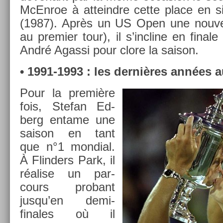
McEn­roe à at­teindre cette place en si
(1987). Après un US Open une nouvel­l
au pre­mi­er tour), il s’incline en fin­al
André Agas­si pour clore la saison.
• 1991-1993 : les dernières années 
Pour la première
fois, Stefan Ed­
berg en­tame une
saison en tant
que n°1 mon­di­al.
À Flind­ers Park, il
réalise un par­
cours pro­bant
jusqu’en demi-
finales où il