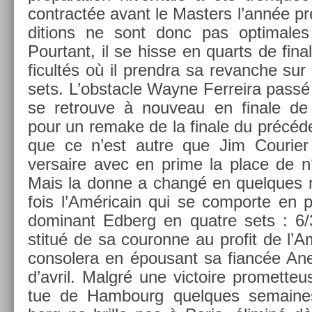
contra­ctée avant le Mast­ers l’année p
di­tions ne sont donc pas opt­imale
Pour­tant, il se hisse en quarts de fin­a
ficultés où il pre­ndra sa re­vanche su
sets. L’obstac­le Wayne Fer­reira passé
se retro­uve à nouveau en fin­ale de 
pour un re­make de la fin­ale du précé
que ce n’est autre que Jim Co­uri­e
versaire avec en prime la place de n°
Mais la donne a changé en quel­ques m
fois l’Américain qui se com­por­te en p
dominant Ed­berg en quat­re sets : 6/
stitué de sa co­uron­ne au pro­fit de l’
con­solera en épousant sa fiancée An­
d’avril. Malgré une vic­toire pro­met­teu
tue de Ham­bourg quel­ques semaine