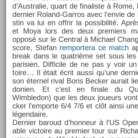
d’Australie, quart de fin­alis­te à Rome,
de­rni­er Roland-Garros avec l’envie de b
stin va lui en of­frir la pos­sibilité. Ap
et Moya lors des deux pre­mi­ers ma
opposé sur le Centr­al à Mic­hael Cha
score, Stefan
re­mpor­tera ce match
ap
break dans le quat­rième set sous les o
parisi­en. Dif­ficile de ne pas y voir un
toire… Il était écrit aussi qu’une dern
son éter­nel rival Boris Be­ck­er aurait l
doni­en. Et c’est en fin­ale du 
Wimbledon) que les deux joueurs vont s
ck­er l’em­porte 6/4 7/6 et clôt ainsi une 
légen­daire.
De­rni­er baroud d’hon­neur à l’US Ope
able vic­toire au pre­mi­er tour sur Ric­