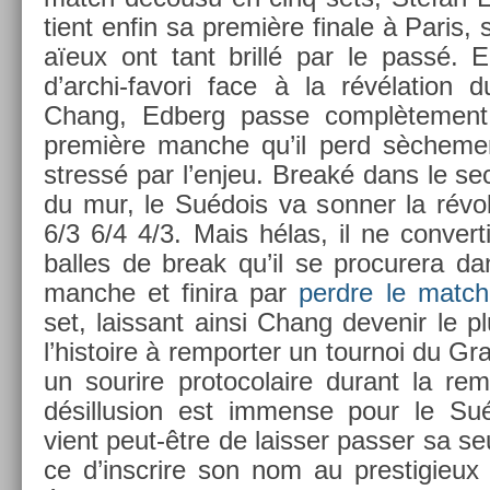
tient enfin sa première fin­ale à Paris,
aïeux ont tant brillé par le passé. En
d’archi-favori face à la révéla­tion du
Chang, Ed­berg passe com­plète­ment
première man­che qu’il perd sèche­ment
stressé par l’enjeu. Breaké dans le se
du mur, le Suédois va sonn­er la révo
6/3 6/4 4/3. Mais hélas, il ne con­ver­
bal­les de break qu’il se pro­curera da
man­che et fin­ira par
per­dre le match
set, lais­sant ainsi Chang de­venir le 
l’his­toire à re­mport­er un tour­noi du 
un sourire pro­tocolaire durant la re­m
désil­lus­ion est im­men­se pour le Sué
vient peut-être de laiss­er pass­er sa se
ce d’inscrire son nom au pre­stigieux