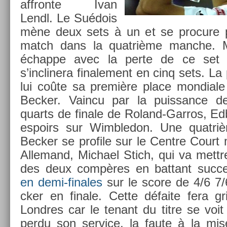
affron­te Ivan
Lendl. Le Suédois
mène deux sets à un et se pro­cure pl
match dans la quat­rième man­che. Mai
échap­pe avec la perte de ce set a
s’inclinera fin­ale­ment en cinq sets. La
lui coûte sa première place mon­diale 
Be­ck­er. Vain­cu par la puis­sance de
quarts de fin­ale de Roland-Garros, Ed
es­poirs sur Wimbledon. Une quat­riè
Becker se pro­file sur le Centre Court 
Al­lemand, Mic­hael Stich, qui va mettr
des deux compères en bat­tant suc­ce
en demi-finales
sur le score de 4/6 7/
ck­er en fin­ale. Cette défaite fera g
Londres car le tenant du titre se voit
perdu son ser­vice, la faute à la mis