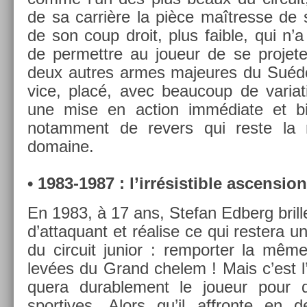
de sa carrière la pièce maîtres­se de s
de son coup droit, plus faib­le, qui n’
de per­mettre au joueur de se pro­jet­e
deux aut­res armes majeures du Suédo
vice, placé, avec be­aucoup de varia­ti
une mise en ac­tion immédiate et bi
notam­ment de re­v­ers qui reste la
domaine.
• 1983-1987 : l’irrésis­tible as­cens­ion
En 1983, à 17 ans, Stefan Ed­berg bril­
d’at­taquant et réalise ce qui re­stera uni
du cir­cuit junior : re­mport­er la mêm
levées du Grand chelem ! Mais c’est 
quera durab­le­ment le joueur pour 
sportives. Alors qu’il affron­te en de