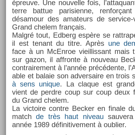
épre­uve. Une nouvel­le fois, l’at­taqua
terre bat­tue parisien­ne, re­nfor­ç
désamour des amateurs de service-v
Grand chelem français.
Malgré tout, Ed­berg espère se rattra
il est tenant du titre. Après
une demi
face à un McEn­roe vieil­lissant mais 
sur gazon, il affron­te à nouveau Be­ck
contra­ire­ment à l’année précédente, l’Al
able et balaie son ad­versaire en trois
à sens uni­que
. La claque est gran­
vient de per­dre coup sur coup deux fin
du Grand chelem.
La vic­toire con­tre Be­ck­er en fin­ale
match
de très haut niveau
sauvera 
année 1989 définitive­ment à oub­li­er.