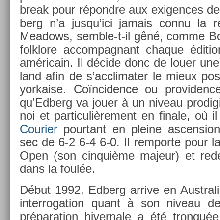
break pour répondre aux ex­ig­ences de 
berg n’a jusqu’ici jamais connu la ré
Meadows, semble-t-il gêné, comme Borg
folklore ac­compag­nant chaque édi­ti
américain. Il décide donc de louer un
land afin de s’acclimat­er le mieux pos
yorkaise. Co­ïncid­ence ou pro­vid­enc
qu’Ed­berg va jouer à un niveau pro­dig
noi et par­ticuliè­re­ment en fin­ale, où 
Co­uri­er
pour­tant en pleine as­cens­io
sec de 6-2 6-4 6-0. Il re­mpor­te pour l
Open (son cin­quiè­me majeur) et re­de
dans la foulée.
Début 1992, Ed­berg ar­rive en Austral
in­ter­roga­tion quant à son niveau d
prépara­tion hiver­nale a été tron­qué