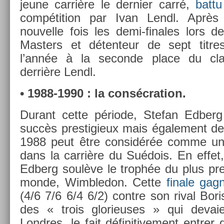
jeune carrière le de­rni­er carré,
batt
com­péti­tion par Ivan Lendl. Après 
nouvel­le fois les demi-finales lors 
Mast­ers et déten­teur de sept tit­re
l’année à la secon­de place du clas­
derrière Lendl.
• 1988-1990 : la con­sécra­tion.
Durant cette période, Stefan Ed­ber
succès pre­stigieux mais égale­ment d
1988 peut être con­sidérée comme un
dans la carrière du Suédois. En effet, l
Ed­berg soulève le trophée du plus pre­
monde, Wimbledon. Cette
fin­ale gag
(4/6 7/6 6/4 6/2) con­tre son rival Bori
des « trois glorieuses » qui de­vaie
Londres, le fait définitive­ment en­tr­e