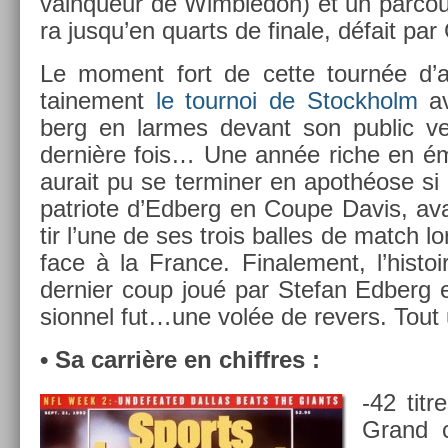
vain­queur de Wimbledon) et un par­cour
ra jusqu’en quarts de fin­ale, défait pa
Le mo­ment fort de cette tournée d’ad
taine­ment
le tour­noi de Stockholm
av
berg en lar­mes de­vant son pub­lic v
dernière fois… Une année riche en émo
aurait pu se ter­min­er en apothéose si
pat­riote d’Ed­berg en Coupe Davis, ava
tir l’une de ses trois bal­les de match lo
face à la Fran­ce. Fin­ale­ment, l’his­to
de­rni­er coup joué par Stefan Ed­berg 
sion­nel fut…une volée de re­v­ers. Tout
• Sa carrière en chiffres :
-42 tit­
Grand c