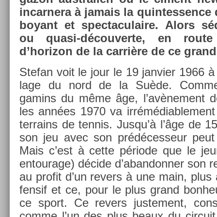
in­car­nera à jamais la quin­tess­ence 
boyant et spec­taculaire. Alors séq
ou quasi-découverte, en rout
d’horizon de la carrière de ce grand
Stefan voit le jour le 19 jan­vi­er 1966 à 
lage du nord de la Suède. Comm
gamins du même âge, l’avène­ment d
les années 1970 va ir­rémédiab­le­ment 
ter­rains de ten­nis. Jusqu’à l’âge de 15 
son jeu avec son prédéces­seur peut s
Mais c’est à cette période que le jeu
en­tourage) décide d’aban­donn­er son r
au pro­fit d’un re­v­ers à une main, plus
fen­sif et ce, pour le plus grand bon­h
ce sport. Ce re­v­ers just­e­ment, con­
comme l’un des plus beaux du cir­cuit