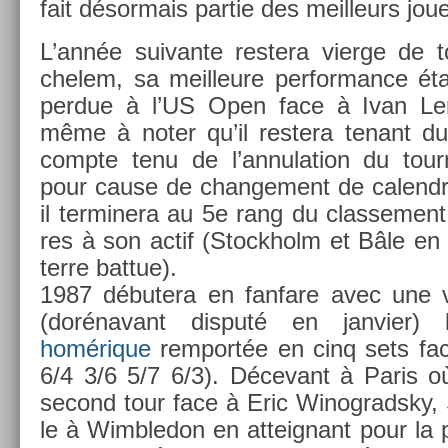
fait désor­mais par­tie des meil­leurs j
L’année suivan­te re­stera vier­ge de 
chelem, sa meil­leure per­for­mance ét
per­due à l’US Open face à Ivan Len
même à noter qu’il re­stera tenant du 
com­pte tenu de l’an­nula­tion du tour
pour cause de chan­ge­ment de calendr
il ter­minera au 5e rang du clas­se­ment
res à son actif (Stockholm et Bâle en 
terre bat­tue).
1987 débutera en fan­fare avec une v
(dorénavant dis­puté en jan­vi­er
homérique
re­mportée en cinq sets fa
6/4 3/6 5/7 6/3). Décevant à Paris où 
second tour face à Eric Winog­radsky, S
le à Wimbledon en at­teig­nant pour la 