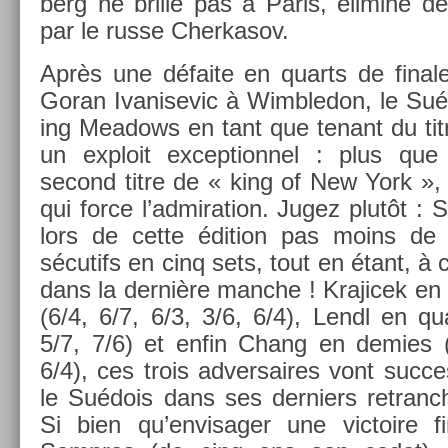
berg ne bril­le pas à Paris, éliminé dè
par le russe Cher­kasov.
Après une défaite en quarts de fin­ale 
Goran Ivanisevic à Wimbledon, le Suéd
ing Meadows en tant que tenant du titre
un ex­ploit ex­cep­tion­nel : plus qu
second titre de « king of New York », 
qui force l’ad­mira­tion. Jugez plutôt : 
lors de cette édi­tion pas moins de
sécutifs en cinq sets, tout en étant, à
dans la dernière man­che ! Krajicek en 
(6/4, 6/7, 6/3, 3/6, 6/4), Lendl en qua
5/7, 7/6) et enfin Chang en de­m­ies (
6/4), ces trois ad­versaires vont suc­ce
le Suédois dans ses de­rni­ers re­tranc
Si bien qu’en­visag­er une vic­toire 