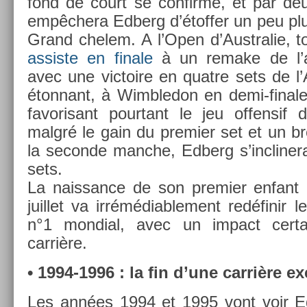
fond de court se con­fir­me, et par deu
empêchera Ed­berg d’étoff­er un peu pl
Grand chelem. A l’Open d’Australie, to
as­sis­te en fin­ale
à un re­make de l’
avec une vic­toire en quat­re sets de l
éton­nant, à Wimbledon en demi-finale
favorisant pour­tant le jeu of­fen­si
malgré le gain du pre­mi­er set et un b
la secon­de man­che, Ed­berg s’incliner
sets.
La nais­sance de son pre­mi­er en­fan
juil­let va ir­rémédiab­le­ment redéfinir l
n°1 mon­di­al, avec un im­pact cer­
carrière.
• 1994-1996 : la fin d’une carrière ex­
Les années 1994 et 1995 vont voir Ed­