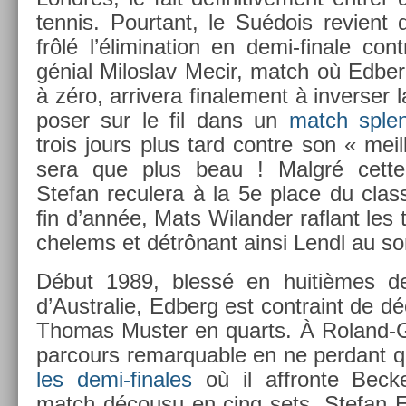
ten­nis. Pour­tant, le Suédois re­vient
frôlé l’élimina­tion en demi-finale con­
génial Milos­lav Mecir, match où Ed­b
à zéro, ar­rivera fin­ale­ment à in­vers­er
pos­er sur le fil dans un
match splen
trois jours plus tard con­tre son « meil
sera que plus beau ! Malgré cette s
Stefan re­culera à la 5e place du clas­
fin d’année, Mats Wiland­er raf­lant les 
chelems et détrônant ainsi Lendl au so
Début 1989, blessé en huitièmes de 
d’Australie, Ed­berg est contra­int de décl
Thomas Must­er en quarts. À Roland-Ga
par­cours re­mar­qu­able en ne per­dant 
les demi-finales
où il affron­te Be­ck
match décousu en cinq sets, Stefan Ed