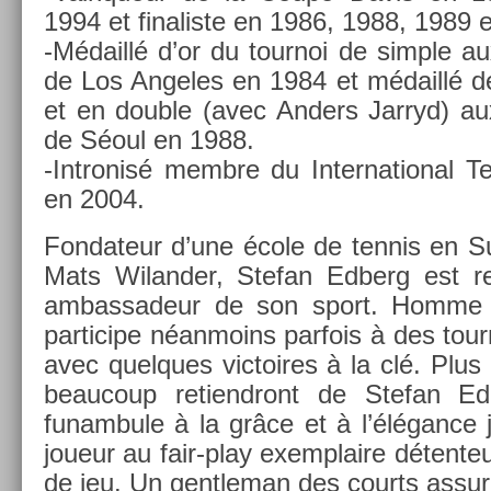
1994 et fin­alis­te en 1986, 1988, 1989 
-Médaillé d’or du tour­noi de sim­ple a
de Los An­geles en 1984 et médaillé de
et en doub­le (avec An­d­ers Jar­ryd) a
de Séoul en 1988.
-Intronisé mem­bre du In­ter­nation­al 
en 2004.
Fon­dateur d’une école de ten­nis en 
Mats Wiland­er, Stefan Ed­berg est re
am­bassadeur de son sport. Homme d’a
par­ticipe néan­moins par­fois à des tour
avec quel­ques vic­toires à la clé. Plu
be­aucoup re­tiendront de Stefan Ed
funam­bule à la grâce et à l’élégance
joueur au fair-play ex­emplaire déten­teu
de jeu. Un gentleman des co­urts ass