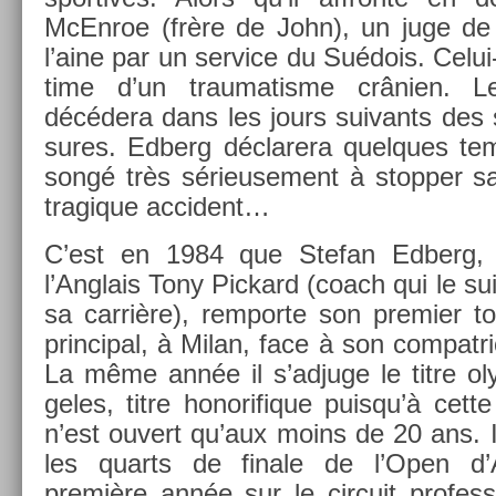
McEn­roe (frère de John), un juge de 
l’aine par un ser­vice du Suédois. Celui-
time d’un traumatis­me crânien. 
décédera dans les jours suivants des 
sures. Ed­berg déclarera quel­ques te
songé très sérieuse­ment à stopp­er s
tragique ac­cident…
C’est en 1984 que Stefan Ed­berg, 
l’Anglais Tony Pic­kard (coach qui le sui
sa carrière), re­mpor­te son pre­mi­er tou
prin­cip­al, à Milan, face à son com­pat­
La même année il s’ad­juge le titre o
geles, titre honorifique puis­qu’à cette
n’est ouvert qu’aux moins de 20 ans. Il
les quarts de fin­ale de l’Open d’
première année sur le cir­cuit pro­fes­