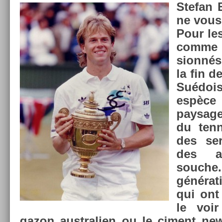
Stefan
ne vous 
Pour le
comme m
sionnés
la fin d
Suédoi
espèce 
paysag
du ten­n
des ser
des at
souc­h
généra­
qui ont
le voir
gazon australi­en ou le ci­ment new