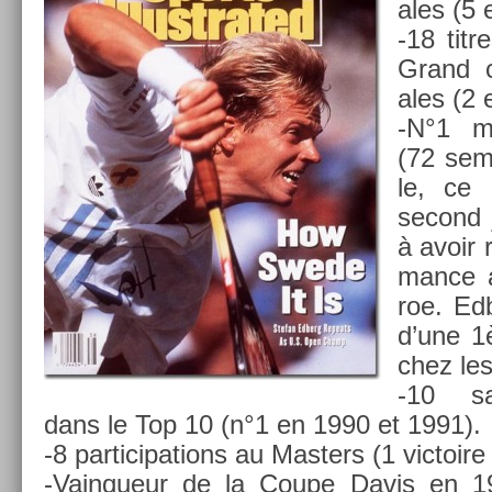
ales (5
-18 tit­
Grand c
ales (2
-N°1 mo
(72 sem
le, ce 
second j
à avoir r
mance 
roe. Ed­b
d’une 1
chez les
-10 sa
dans le Top 10 (n°1 en 1990 et 1991).
-8 par­ticipa­tions au Mast­ers (1 vic­toire 
-Vainqueur de la Coupe Davis en 1