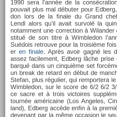
1990 sera l’année de la con­sécra­tion
pouvait plus mal débuter pour Ed­berg, 
don lors de la fin­ale du Grand chele
Lendl alors qu’il avait sur­volé la quin­
notam­ment une cor­rec­tion à Wiland­er
stitué de son titre à Wimbledon l’an
Suédois retro­uve pour la troisiè­me fois
er
en fin­ale
. Après avoir gagné les d
assez facile­ment, Ed­berg lâche prise 
bar­qué dans un cin­quiè­me set forcém
un break de re­tard en début de man­che
Stefan, plus réguli­er, qui re­mpor­tera l
Wimbledon, sur le score de 6/2 6/2 3/
ce sacre et à trois vic­toires sup­plém
tournée américaine (Los An­geles, Cin­
land), Ed­berg accède enfin à la premiè
de­venant par la même oc­cas­ion le se