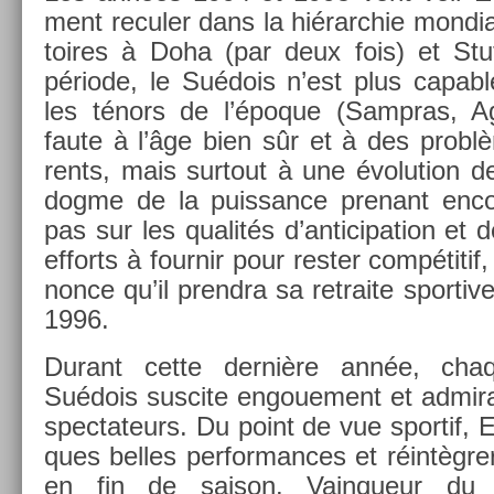
ment re­cul­er dans la hié­rarchie mon­di
toires à Doha (par deux fois) et Stut
période, le Suédois n’est plus cap­able
les ténors de l’époque (Sampras, Ag
faute à l’âge bien sûr et à des probl
rents, mais sur­tout à une évolu­tion d
dogme de la puis­sance pre­nant en­c
pas sur les qualités d’an­ticipa­tion et 
ef­forts à four­nir pour re­st­er compétiti
non­ce qu’il pre­ndra sa re­traite spor­tiv
1996.
Durant cette dernière année, chaqu
Suédois sus­cite en­goue­ment et ad­mira
spec­tateurs. Du point de vue spor­tif, E
ques be­lles per­for­mances et réintèg
en fin de saison. Vain­queur du 