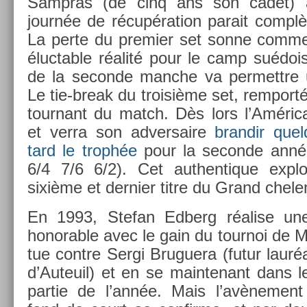
Sampras (de cinq ans son cadet) 
journée de récupéra­tion para­it com­plèt
La perte du pre­mi­er set sonne comme u
éluct­able réalité pour le camp suédois
de la secon­de man­che va per­mettre un
Le tie-break du troisiè­me set, re­mporté
tour­nant du match. Dès lors l’Améric
et verra son ad­versaire
bran­dir quel
tard le trophée
pour la secon­de anné
6/4 7/6 6/2). Cet aut­hentique ex­plo
sixième et de­rni­er titre du Grand chel
En 1993, Stefan Ed­berg réalise une
honor­able avec le gain du tour­noi de Ma
tue con­tre Sergi Bruguera (futur lauré
d’Auteuil) et en se main­tenant dans 
par­tie de l’année. Mais l’avène­men