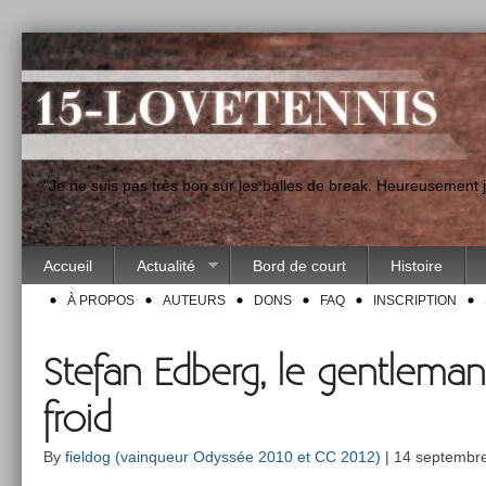
"Je ne suis pas très bon sur les balles de break. Heureusement
Accueil
Actualité
Bord de court
Histoire
À PROPOS
AUTEURS
DONS
FAQ
INSCRIPTION
Stefan Edberg, le gentlema
froid
By
fieldog (vainqueur Odyssée 2010 et CC 2012)
| 14 septembre