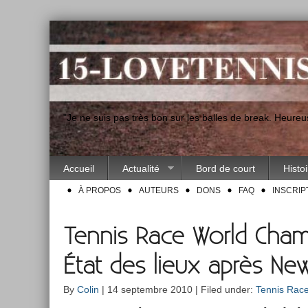
"Je ne suis pas très bon sur les balles de break. Heur
Accueil
Actualité
Bord de court
Histo
À PROPOS
AUTEURS
DONS
FAQ
INSCRIP
Tennis Race World Cham
État des lieux après Ne
By
Colin
| 14 septembre 2010 | Filed under:
Tennis Rac