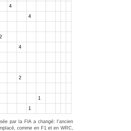
4
4
2
4
2
1
1
sée par la FIA a changé: l’an­ci­en
 re­mplacé, comme en F1 et en WRC,