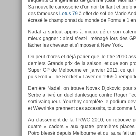
fréquents chan­ge­ments de gomme (Gaël Mon­fils en­
Sa nouvel­le car­rosserie d’un noir bril­lant et pro­fo
des fameuses
Lotus 79
à effet de sol de Mario An­dr
écrasé le cham­pion­nat du monde de For­mule 1 e
Nadal a sur­tout appris à mieux gérer son calendri
mieux gagn­er : ainsi s’est-il ménagé lors des G
lâcher les chevaux et s’im­pos­er à New York.
On peut d’ores et déjà pari­er que, le titre 2010 assu
de­rni­ers Grands prix de la saison, et que son pro­c
Super GP de Mel­bour­ne en jan­vi­er 2011, ce qui fe
puis Rod « The Roc­ket » Laver en 1969 à re­mport­e
Derrière Nadal, on trouve Novak Djokovic pour s
Serbe a livré un duel dan­tesque con­tre Roger Feder
sorti vain­queur. Youzhny complète le podium de­va
et Waw­rinka pre­nnent des ac­cessits, tout comme Mo
Au clas­se­ment de la TRWC 2010, on retro­uve po
quat­re « cadors » aux quat­re premières places
Potro blessé de­puis Mel­bour­ne et qui aura fait u