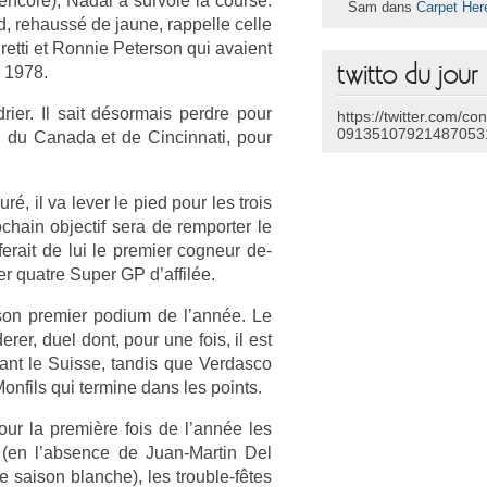
core), Nadal a sur­volé la co­ur­se.
Sam dans
Carpet Her
nd, re­haussé de jaune, rap­pelle celle
et­ti et Ron­nie Peter­son qui avaient
twitto du jour
n 1978.
­er. Il sait désor­mais per­dre pour
https://twitter.com/co
09135107921487053
P du Canada et de Cin­cinnati, pour
ré, il va lever le pied pour les trois
hain ob­jec­tif sera de re­mport­er le
rait de lui le pre­mi­er cog­neur de­
r quat­re Super GP d’affilée.
on pre­mi­er podium de l’année. Le
­er, duel dont, pour une fois, il est
nt le Suis­se, tan­dis que Ver­dasco
n­fils qui ter­mine dans les points.
ur la première fois de l’année les
 (en l’abs­ence de Juan-Martin Del
ne saison blanche), les trouble-fêtes