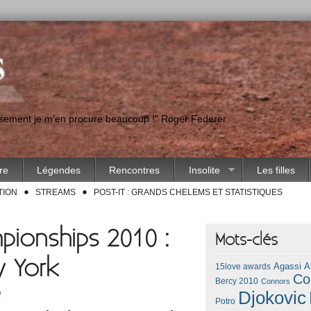
eusement je m'en procure beaucoup !" Roger Federer
ire
Légendes
Rencontres
Insolite
Les filles
TION
STREAMS
POST-IT : GRANDS CHELEMS ET STATISTIQUES
pionships 2010 :
Mots-clés
w York
Agassi
A
15love awards
Co
Bercy 2010
Connors
e
Djokovic
Potro