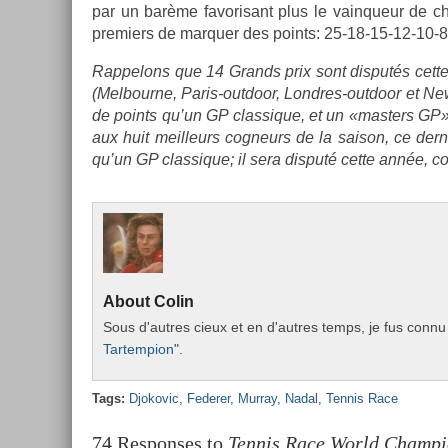
par un barème favorisant plus le vain­queur de cha
pre­mi­ers de mar­qu­er des points: 25-18-15-12-10-8
Rap­pelons que 14 Grands prix sont dis­putés cett
(Mel­bour­ne, Paris-outdoor, Londres-outdoor et New
de points qu’un GP clas­sique, et un «mast­ers GP» 
aux huit meil­leurs cog­neurs de la saison, ce de­r
qu’un GP clas­sique; il sera dis­puté cette année,
About
Colin
Sous d'aut­res cieux et en d'aut­res temps, je fus connu 
Tar­temp­ion
".
Tags:
Djokovic
,
Feder­er
,
Mur­ray
,
Nadal
,
Ten­nis Race
74 Responses to
Tennis Race World Champio