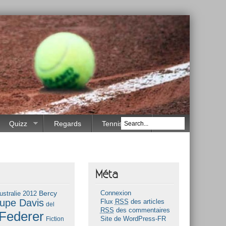
Quizz
Regards
Tennis Race
Méta
Bercy
ustralie 2012
Connexion
upe Davis
Flux
RSS
des articles
del
RSS
des commentaires
Federer
Fiction
Site de WordPress-FR