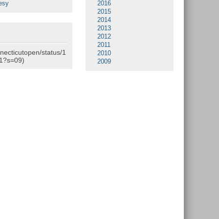
esy
2016
2015
2014
2013
2012
2011
nnecticutopen/status/1
2010
1?s=09)
2009