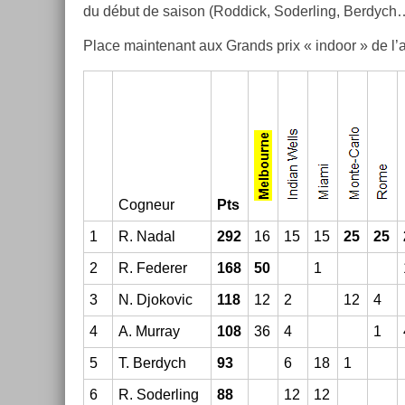
du début de saison (Rod­dick, Soderl­ing, Be­rdych
Place main­tenant aux Grands prix « in­door » de l’
Cog­neur
Pts
1
R. Nadal
292
16
15
15
25
25
2
R. Feder­er
168
50
1
3
N. Djokovic
118
12
2
12
4
4
A. Mur­ray
108
36
4
1
5
T. Be­rdych
93
6
18
1
6
R. Soderl­ing
88
12
12