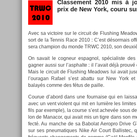
Clas­se­ment 2010 mis à j
prix de New York, couru sur 
Avec sa vic­toire sur le cir­cuit de Flush­ing Meado
sort de la Ten­nis Race 2010 : C’est désor­mais of­fici
sera champ­ion du monde TRWC 2010, son deuxièm
On savait le cog­neur es­pagnol, spécialis­te des
gagn­er aussi sur l’asphal­te : il l’avait déjà prou
Mais le cir­cuit de Flush­ing Meadows lui avait jus
l’ouragan Rafael s’est ab­at­tu sur New York et 
balayés comme des fétus de pail­le.
Co­urue d’abord dans une four­na­ise qui en lais­sa
avec un vent violent qui mit en lumière les li­mite
fils par ex­em­ple), la co­ur­se s’est achevée sous d
lon de Man­acor, qui avait mis un tigre dans son m
fecté. Au man­che de sa Babolat Aerop­ro Drive GT
sur ses pneumatiques Nike Air Court Bal­listec, 