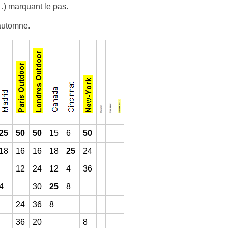
…) mar­quant le pas.
autom­ne.
25
50
50
15
6
50
18
16
16
18
25
24
12
24
12
4
36
4
30
25
8
24
36
8
36
20
8