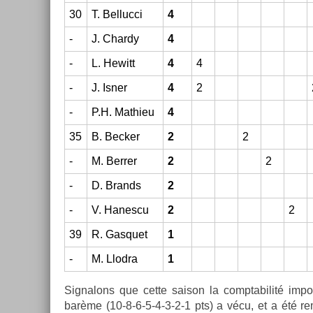
30
T. Be­lluc­ci
4
-
J. Char­dy
4
-
L. Hewitt
4
4
-
J. Isner
4
2
-
P.H. Mat­hieu
4
35
B. Be­ck­er
2
2
-
M. Be­rr­er
2
2
-
D. Brands
2
-
V. Han­es­cu
2
2
39
R. Gas­quet
1
-
M. Llod­ra
1
Sig­nalons que cette saison la com­ptabilité impo
barème (10-8-6-5-4-3-2-1 pts) a vécu, et a été