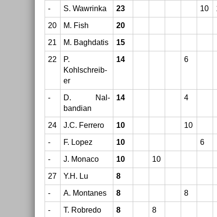
-
S. Waw­rinka
23
10
20
M. Fish
20
21
M. Baghdatis
15
22
P.
14
6
Kohlschreib­
er
-
D. Nal­
14
4
bandian
24
J.C. Fer­rero
10
10
-
F. Lopez
10
6
-
J. Monaco
10
10
27
Y.H. Lu
8
-
A. Mon­tanes
8
8
-
T. Rob­redo
8
8