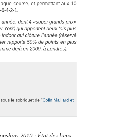
que co­ur­se, et per­met­tant aux 10
-6-4-2-1.
e année, dont 4 «super grands prix»
-York) qui ap­portent deux fois plus
in­door qui clôture l’année (réservé
ni­er rap­porte 50% de points en plus
 comme déjà en 2009, à Londres).
sous le sob­riquet de "
Colin Mail­lard et
nships 2010 : État des lieux