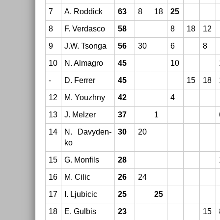
7
A. Rod­dick
63
8
18
25
8
F. Ver­dasco
58
8
18
12
9
J.W. Tson­ga
56
30
6
8
10
N. Al­mag­ro
45
10
-
D. Ferr­er
45
15
18
12
M. Youzhny
42
4
13
J. Melz­er
37
1
14
N. Davyden­
30
20
ko
15
G. Mon­fils
28
16
M. Cilic
26
24
17
I. Ljubicic
25
25
18
E. Gul­bis
23
15