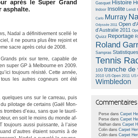
our après le Super Grand
Histoire
H
Gasquet
as­phal­te.
Insolite
Lendl
Indoor
Na
Murray
Carlo
Open d'A
Odyssée 2011
d'Australie 2011
Ope
ws, Nadal a définitive­ment scellé le
Reportage
Quizz
R
el, il ne pour­ra plus être re­joint et
Roland Gar
e sacre après celui de 2008.
Statistique
Sampras
Tennis Ra
 Grands prix sur terre, cap­able de
vé en super GP à Mel­bour­ne en 2009.
tranche de 
100
qu’ici toujours résisté. Cette année,
US Open 2011
US 
2010
tous les aut­res cog­neurs ont été
Wimbledon
 quel­ques uns sur le car­reau, puis
Commentaires 
s du pilotage de cer­tains (Gaël Mon­
es trom­bes d’eau, sans que le tauril­
Perse dans
Carpet He
oteur, en soit le moins du monde af­
Perse dans
Carpet He
 toujours aussi puis­sante, à l’aise
Nathan dans
Carpet 
Colin dans
Carpet He
quand d’aut­res étaient soumis à de
Colin dans
Carpet He