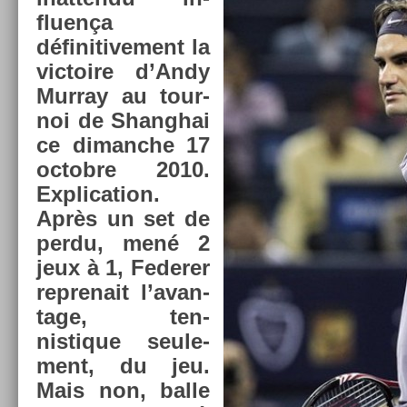
fluen­ça
définitive­ment la
vic­toire d’Andy
Mur­ray au tour­
noi de Shanghai
ce di­manche 17
oc­tob­re 2010.
Ex­plica­tion.
Après un set de
perdu, mené 2
jeux à 1, Feder­er
re­prenait l’avan­
tage, ten­
nistique seule­
ment, du jeu.
Mais non, balle