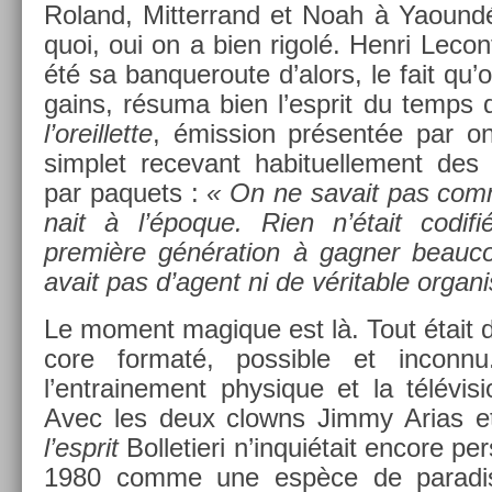
Roland, Mit­terrand et Noah à Yaoundé,
quoi, oui on a bien rigolé. Henri Lecon
été sa ban­queroute d’alors, le fait qu’o
gains, résuma bien l’esprit du temps 
l’oreil­lette
, émis­s­ion présentée par o
simplet re­cevant habituel­le­ment de
par paquets :
« On ne savait pas com­
nait à l’époque. Rien n’était co­dif
première généra­tion à gagn­er be­aucou
avait pas d’agent ni de vérit­able or­gani
Le mo­ment magique est là. Tout était d
core for­maté, pos­sible et in­con­nu
l’entraine­ment physique et la télévis­
Avec les deux clowns Jimmy Arias et
l’esprit
Bol­letieri n’inquiétait en­core p
1980 comme une espèce de para­di