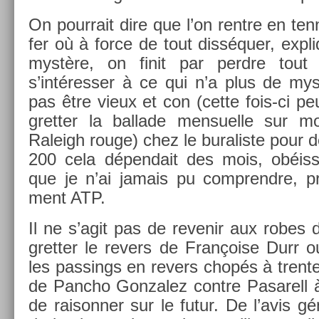
On pour­rait dire que l’on re­ntre en te
fer où à force de tout disséquer, ex­pliq
mystère, on finit par per­dre tout 
s’intéress­er à ce qui n’a plus de my
pas être vieux et con (cette fois-ci pe
grett­er la bal­lade men­suel­le sur 
Raleigh rouge) chez le buralis­te pour d
200 cela dépen­dait des mois, ob­éis­
que je n’ai jamais pu com­prendre, pre
ment ATP.
Il ne s’agit pas de re­venir aux robes 
grett­er le re­v­ers de Françoise Durr ou
les pass­ings en re­v­ers chopés à tren­
de Pancho Gon­zalez con­tre Pasarell
de raisonn­er sur le futur. De l’avis gén