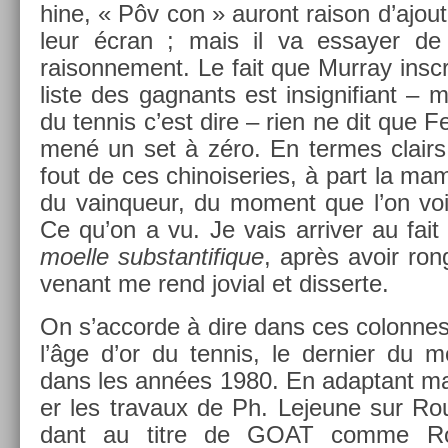
hine, « Pôv con » auront raison d’ajout­e
leur écran ; mais il va es­say­er de 
raison­ne­ment. Le fait que Mur­ray in­s
liste des gag­nants est in­sig­nifiant – 
du ten­nis c’est dire – rien ne dit que F
mené un set à zéro. En ter­mes clairs
fout de ces chinoise­ries, à part la ma
du vain­queur, du mo­ment que l’on voit
Ce qu’on a vu. Je vais ar­riv­er au fai
moel­le sub­stan­tifique
, après avoir rongé
venant me rend jovi­al et dis­ser­te.
On s’ac­corde à dire dans ces col­on­nes 
l’âge d’or du ten­nis, le de­rni­er du 
dans les années 1980. En adap­tant mai
er les travaux de Ph. Lejeune sur Rou
dant au titre de GOAT comme Roge