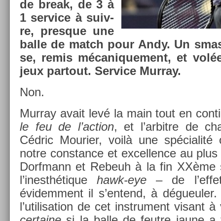
de break, de 3 à
1 ser­vice à suiv­
re, pre­sque une
balle de match pour Andy. Un smash
se, remis mécanique­ment, et volé
jeux par­tout. Ser­vice Mur­ray.
Non.
Mur­ray avait levé la main tout en con­
le feu de l’ac­tion
, et l’ar­bitre de c
Cédric Mouri­er, voilà une spécialit
notre con­stan­ce et ex­cell­ence au plu
Dorfmann et Re­beuh à la fin XXème si
l’inesthétique
hawk-eye
– de l’effe
évidem­ment il s’en­tend, à dégueul­er.
l’utilisa­tion de cet in­stru­ment visant à
cer­taine
si la balle de feut­re jaune a