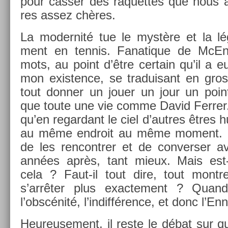
pour cass­er des raquet­tes que nous 
res assez chères.
La moder­nité tue le mystère et la l
ment en ten­nis. Fanatique de McEn
mots, au point d’être cer­tain qu’il a eu
mon ex­ist­ence, se traduisant en gro
tout donn­er un jouer un jour un poin
que toute une vie comme David Ferr­er.
qu’en re­gar­dant le ciel d’aut­res êtres 
au même end­roit au même mo­ment. In­
de les re­ncontr­er et de con­vers­er 
années après, tant mieux. Mais e
cela ? Faut-il tout dire, tout montr­
s’arrêter plus ex­ac­te­ment ? Quan
l’obscénité, l’in­différ­ence, et donc l’En
Heureuse­ment, il reste le débat sur qu