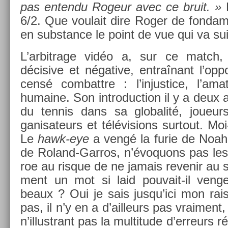
pas en­ten­du Rogeur avec ce bruit. »
M
6/2. Que voulait dire Roger de fon­dame
en sub­stan­ce le point de vue qui va sui
L’ar­bitrage vidéo a, sur ce match, 
décisive et négative, entraînant l’opp
censé com­battre : l’in­justice, l’ama
humaine. Son in­troduc­tion il y a deux
du ten­nis dans sa globalité, joueurs
ganisateurs et télévis­ions sur­tout. M
Le
hawk-eye
a vengé la furie de Noah c
de Roland-Garros, n’évoquons pas les
roe au ris­que de ne jamais re­venir au
ment un mot si laid pouvait-il veng
beaux ? Oui je sais jusqu’ici mon rais
pas, il n’y en a d’ail­leurs pas vrai­men
n’il­lustrant pas la multi­tude d’er­reurs