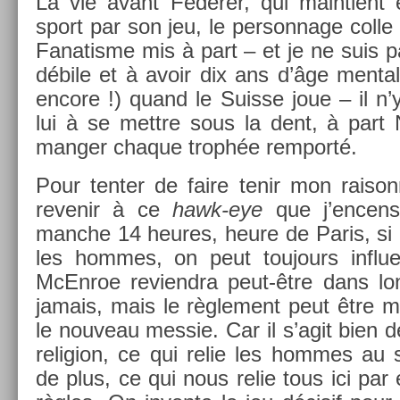
La vie avant Feder­er, qui main­tient
sport par son jeu, le per­son­nage colle 
Fanatis­me mis à part – et je ne suis pas
débile et à avoir dix ans d’âge ment­a
en­core !) quand le Suis­se joue – il n’
lui à se mettre sous la dent, à part 
man­g­er chaque trophée re­mporté.
Pour tent­er de faire tenir mon raison­
re­venir à ce
hawk-eye
que j’en­cens
manche 14 heures, heure de Paris, si l
les hom­mes, on peut toujours in­flu
McEn­roe re­viendra peut-être dans lo
jamais, mais le règle­ment peut être mo
le nouveau mes­sie. Car il s’agit bien 
re­lig­ion, ce qui relie les hom­mes au 
de plus, ce qui nous relie tous ici par