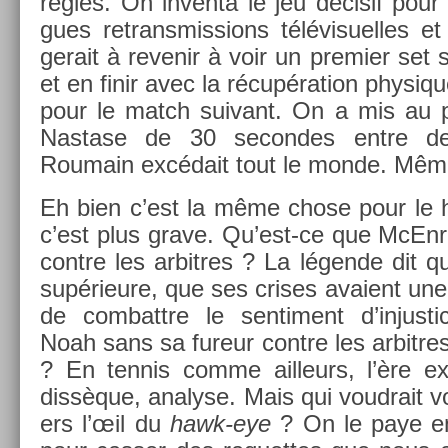
règles. On in­ven­ta le jeu décisif pou
gues re­transmiss­ions télévisuel­les e
gerait à re­venir à voir un pre­mi­er set 
et en finir avec la récupéra­tion physi
pour le match suivant. On a mis au poi
Nastase de 30 secon­des entre de
Roumain excédait tout le monde. Même
Eh bien c’est la même chose pour le 
c’est plus grave. Qu’est-ce que McEn­
con­tre les ar­bitres ? La légende dit qu
sup­érieure, que ses crises avaient une 
de com­battre le sen­ti­ment d’in­jus
Noah sans sa fureur con­tre les ar­bitr
? En ten­nis comme ail­leurs, l’ère ex
dissèque, an­alyse. Mais qui voud­rait v
ers l’œil du
hawk-eye
? On le paye en