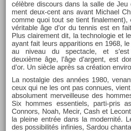
célèbre dis­cours dans la salle de Jeu 
ment deux-cent ans avant Mic­hael Ch
comme quoi tout se tient fin­ale­ment),
vérit­able âge d’or du ten­nis est en fai
Plus claire­ment dit, la tech­nologie et le
ayant fait leurs ap­pari­tions en 1968, le
au niveau du spec­tacle, et s’est
deuxième âge, l’âge d’ar­gent, est don
d’or. Un siècle après sa création en­vir
La nos­talgie des années 1980, venan
ceux qui ne les ont pas con­nues, vient
ab­solu­ment mer­veil­leuse des hom­m
Six hom­mes es­sentiels, parti-pris 
Con­nors, Noah, Mecir, Cash et Lecon­
la pleine entrée dans la moder­nité.
des pos­sibilités in­fin­ies, Sar­dou chan­ta