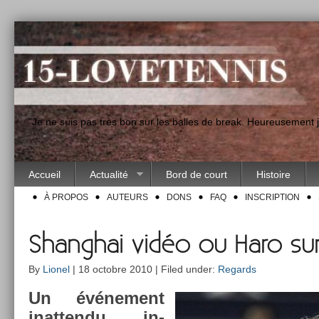
"Je ne suis pas très bon sur les balles de break. Heureusement
Accueil
Actualité
Bord de court
Histoire
À PROPOS
AUTEURS
DONS
FAQ
INSCRIPTION
Shanghai vidéo ou Haro sur
By
Lionel
| 18 octobre 2010 | Filed under:
Regards
Un événe­ment
in­at­tendu in­