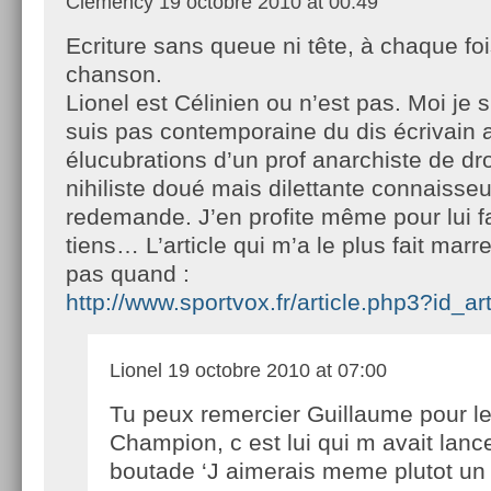
Clemency
19 octobre 2010 at 00:49
Ecriture sans queue ni tête, à chaque f
chanson.
Lionel est Célinien ou n’est pas. Moi je s
suis pas contemporaine du dis écrivain a
élucubrations d’un prof anarchiste de dro
nihiliste doué mais dilettante connaisseu
redemande. J’en profite même pour lui fa
tiens… L’article qui m’a le plus fait mar
pas quand :
http://www.sportvox.fr/article.php3?id_a
Lionel
19 octobre 2010 at 07:00
Tu peux remercier Guillaume pour l
Champion, c est lui qui m avait la
boutade ‘J aimerais meme plutot un 