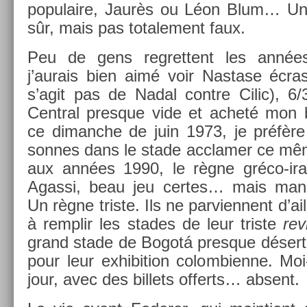
populaire, Jaurès ou Léon Blum… Un
sûr, mais pas totale­ment faux.
Peu de gens re­gret­tent les ann
j’aurais bien aimé voir Nas­tase écras­
s’agit pas de Nadal con­tre Cilic), 6
Centr­al pre­sque vide et acheté mon b
ce di­manche de juin 1973, je préfère
son­nes dans le stade acclam­er ce mê
aux années 1990, le règne gréco-ir
Agassi, beau jeu cer­tes… mais man­
Un règne tri­ste. Ils ne par­vien­nent d’ai
à re­mplir les stades de leur tri­ste
re­v
grand stade de Bogotá pre­sque désert, 
pour leur ex­hibi­tion col­om­bien­ne. 
jour, avec des bi­llets of­ferts… ab­sent.