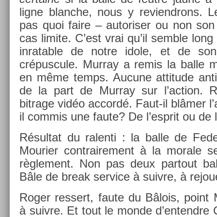
ligne blanche, nous y re­viendrons. L
pas quoi faire – auto­ris­er ou non son 
cas li­mite. C’est vrai qu’il semble lon
in­rat­able de notre idole, et de so
crépus­cule. Mur­ray a remis la balle 
en même temps. Aucune at­titude anti­sp
de la part de Mur­ray sur l’ac­tion. Re
bitrage vidéo ac­cordé. Faut-il blâmer l’
il com­mis une faute? De l’esprit ou de l
Résul­tat du ralen­ti : la balle de Fed
Mouri­er contra­ire­ment à la morale se
règle­ment. Non pas deux par­tout ba
Bâle de break ser­vice à suiv­re, à re­jou­
Roger re­ssert, faute du Bâlois, point M
à suiv­re. Et tout le monde d’en­tendre 