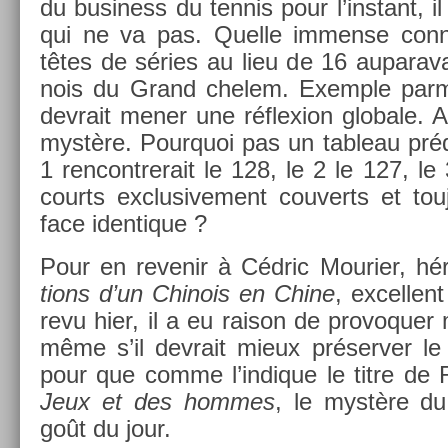
du busi­ness du ten­nis pour l’instant, i
qui ne va pas. Quel­le im­men­se con­
têtes de séries au lieu de 16 auparava
nois du Grand chelem. Ex­em­ple parmi
de­vrait mener une réflex­ion globale. 
mystère. Pour­quoi pas un tab­leau pré
1 re­ncontrerait le 128, le 2 le 127, l
co­urts ex­clusive­ment co­uverts et to
face iden­tique ?
Pour en re­venir à Cédric Mouri­er, h
tions d’un Chinois en Chine
, ex­cel­len
revu hier, il a eu raison de pro­voqu­er 
même s’il de­vrait mieux préserv­er le
pour que comme l’in­dique le titre de R
Jeux et des hom­mes
, le mystère du
goût du jour.