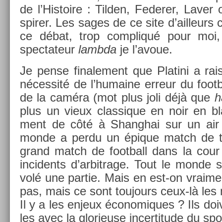
de l’His­toire : Tild­en, Feder­er, Laver
spir­er. Les sages de ce site d’ail­leurs 
ce débat, trop com­pliqué pour moi,
spectateur
lambda
je l’avoue.
Je pense fin­ale­ment que Platini a rai
néces­sité de l’humaine er­reur du foot­
de la caméra (mot plus joli déjà que
h
plus un vieux clas­sique en noir en b
ment de côté à Shanghai sur un air 
monde a perdu un épique match de te
grand match de foot­ball dans la cour
in­cidents d’ar­bitrage. Tout le monde s
volé une par­tie. Mais en est-on vrai­m
pas, mais ce sont toujours ceux-là les 
Il y a les en­jeux écon­omiques ? Ils doi
les avec la glorieuse in­cer­titude du spor