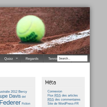
Quizz
Regards
Tennis Race
Méta
Bercy
ustralie 2012
Connexion
upe Davis
Flux
RSS
des articles
del
RSS
des commentaires
Federer
Fiction
Site de WordPress-FR