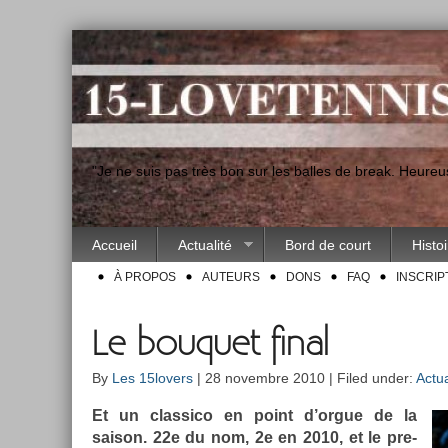
"Je ne suis pas très bon sur les balles de break. Heur
Accueil
Actualité
Bord de court
Histo
À PROPOS
AUTEURS
DONS
FAQ
INSCRIP
Le bouquet final
By
Les 15lovers
| 28 novembre 2010 | Filed under:
Actua
Et un clas­sico en point d’orgue de la
saison. 22e du nom, 2e en 2010, et le pre­