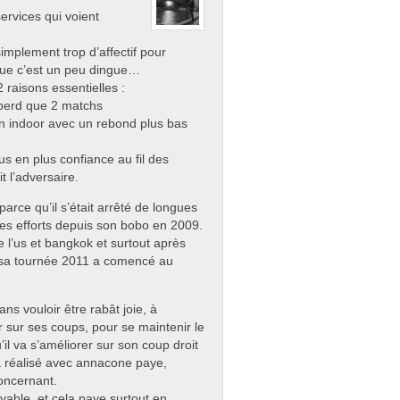
ervices qui voient
simplement trop d’affectif pour
que c’est un peu dingue…
 raisons essentielles :
e perd que 2 matchs
 en indoor avec un rebond plus bas
s en plus confiance au fil des
t l’adversaire.
parce qu’il s’était arrêté de longues
es efforts depuis son bobo en 2009.
e l’us et bangkok et surtout après
t sa tournée 2011 a comencé au
ans vouloir être rabât joie, à
r sur ses coups, pour se maintenir le
’il va s’améliorer sur son coup droit
 a réalisé avec annacone paye,
concernant.
oyable, et cela paye surtout en