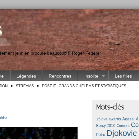
eusement je m'en procure beaucoup !" Roger Federer
ire
Légendes
Rencontres
Insolite
Les filles
TION
STREAMS
POST-IT : GRANDS CHELEMS ET STATISTIQUES
Mots-clés
lité
Agassi
A
15love awards
Co
Bercy 2010
Connors
Djokovic
Potro