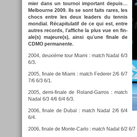
mi­er dans un tour­noi im­por­tant de­puis…
Mel­bour­ne 2009. Ils se sont faits rares, les
chocs entre les deux lead­ers du ten­nis
mon­di­al. Récapitulatif de ce qui est, entre
aut­res re­cords, l’af­fiche la plus vue en fin­
ale(s) majeure(s), ainsi qu’une fin­ale de
CDMO per­manen­te.
2004, deuxième tour Miami : match Nadal 6/3
6/3
.
2005, fin­ale de Miami : match Feder­er 2/6 6/7
7/6 6/3 6/1.
2005, demi-finale de Roland-Garros : match
Nadal 6/3 4/6 6/4 6/3.
2006, fin­ale de Dubaï : match Nadal 2/6 6/4
6/4.
2006, fin­ale de Monte-Carlo : match Nadal 6/2 6/7 