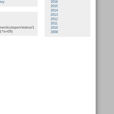
esy
2016
2015
2014
2013
2012
2011
nnecticutopen/status/1
2010
1?s=09)
2009