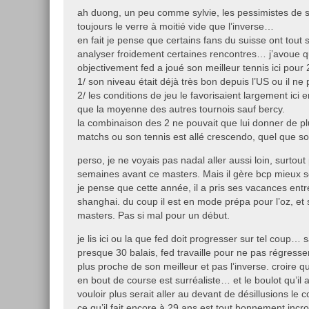
ah duong, un peu comme sylvie, les pessimistes de s
toujours le verre à moitié vide que l’inverse…
en fait je pense que certains fans du suisse ont tout 
analyser froidement certaines rencontres… j’avoue 
objectivement fed a joué son meilleur tennis ici pour 2
1/ son niveau était déjà très bon depuis l’US ou il n
2/ les conditions de jeu le favorisaient largement ici
que la moyenne des autres tournois sauf bercy.
la combinaison des 2 ne pouvait que lui donner de plu
matchs ou son tennis est allé crescendo, quel que soi
perso, je ne voyais pas nadal aller aussi loin, surtout 
semaines avant ce masters. Mais il gère bcp mieux s
je pense que cette année, il a pris ses vacances entr
shanghai. du coup il est en mode prépa pour l’oz, e
masters. Pas si mal pour un début.
je lis ici ou la que fed doit progresser sur tel coup… s
presque 30 balais, fed travaille pour ne pas régresse
plus proche de son meilleur et pas l’inverse. croire qu
en bout de course est surréaliste… et le boulot qu’il
vouloir plus serait aller au devant de désillusions le 
ce qu’il fait encore à 29 ans est tout bonnement incr