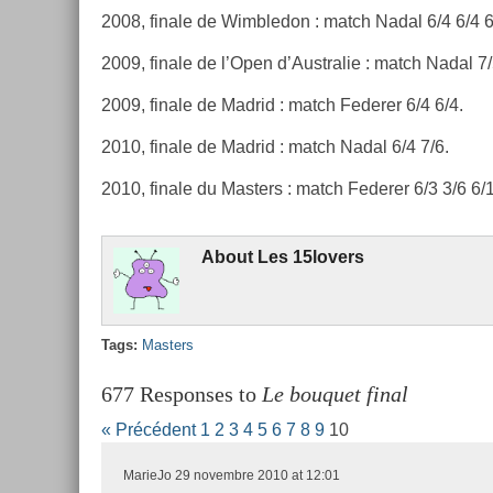
2008, fin­ale de Wimbledon : match Nadal 6/4 6/4 6
2009, fin­ale de l’Open d’Australie : match Nadal 7/
2009, fin­ale de Mad­rid : match Feder­er 6/4 6/4.
2010, fin­ale de Mad­rid : match Nadal 6/4 7/6.
2010, fin­ale du Mast­ers : match Feder­er 6/3 3/6 6/1
About
Les 15lovers
Tags:
Mast­ers
677 Responses to
Le bouquet final
« Précédent
1
2
3
4
5
6
7
8
9
10
MarieJo
29 novembre 2010 at 12:01