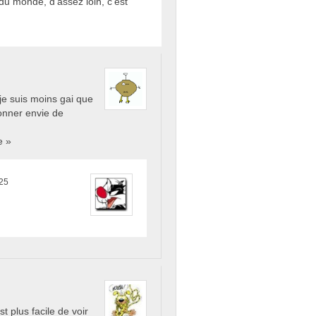
du monde, d’assez loin, c’est
 je suis moins gai que
onner envie de
e »
25
t plus facile de voir