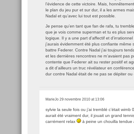
l’évidence de cette victoire. Mais, honnêtement
le plan du jeu pur et sur dur, il a les armes ma
Nadal et qu’avec lui tout est possible.
Je pense qu’en tant que fan de rafa, tu trembl
que je vois comme superman et tu es plus sere
logique. Il y a une part d’affectif et d’irrationn
j’aurais évidemment été plus confiante même si
battre Federer. Contre Nadal j’ai toujours tend
et les dernières rencontres ne m’avaient pas pr
contente que Federer ait su rester positif et agr
a dit d’ailleurs un truc révélateur en confére
dur contre Nadal était de ne pas se dépiter o
MarieJo
29 novembre 2010 at 13:06
sylvie la seule fois ou j’ai tremblé c’était wimb
aurait été vraiment dur, il jouait un grand tenni
carrément relax
à peine un chouilla tendu