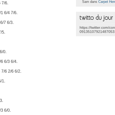
Sam dans
Carpet Her
 7/6.
1 6/4 7/6.
twitto du jour
6/7 6/3.
https://twitter.com/co
09135107921487053
/5.
6/0.
6 6/3 6/4.
 7/6 2/6 6/2.
/1.
3.
/3 6/0.