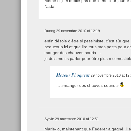
Même si je n’oublie pas que le meilleur joueur 
Nadal.
Duong
29 novembre 2010 at 12:19
enfin désolé d’être si pessimiste, c’est sûr que
beaucoup ici et que lire tous mes posts peut d
manger des chauves-souris …
je dois moins parler pour être plus « comestibl
Mozeur Phoqueur
29 novembre 2010 at 12:
… »manger des chauves-souris »
Sylvie
29 novembre 2010 at 12:51
Marie-jo, maintenant que Federer a gagné, il es