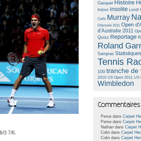
Histoire
H
Gasquet
Insolite
Lendl
Indoor
Na
Murray
Carlo
Open d'A
Odyssée 2011
d'Australie 2011
Ope
Reportage
Quizz
R
Roland Gar
Statistique
Sampras
Tennis Ra
tranche de 
100
US Open 2011
US 
2010
Wimbledon
Commentaires 
Perse dans
Carpet He
Perse dans
Carpet He
Nathan dans
Carpet 
6/3 7/6.
Colin dans
Carpet He
Colin dans
Carpet He