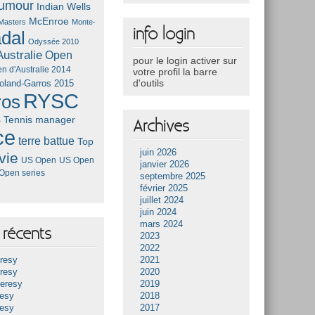
umour
Indian Wells
McEnroe
Masters
Monte-
info login
dal
Odyssée 2010
ustralie
Open
pour le login activer sur
n d'Australie 2014
votre profil la barre
d'outils
oland-Garros 2015
RYSC
ros
s
Tennis manager
Archives
ce
terre battue
Top
juin 2026
vie
US Open
US Open
janvier 2026
Open series
septembre 2025
février 2025
juillet 2024
juin 2024
mars 2024
récents
2023
2022
resy
2021
resy
2020
Heresy
2019
resy
2018
resy
2017