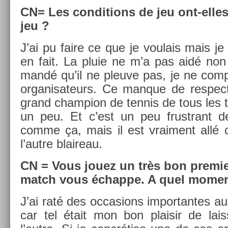
CN= Les con­di­tions de jeu ont-elle
jeu ?
J’ai pu faire ce que je voulais mais je
en fait. La pluie ne m’a pas aidé non 
mandé qu’il ne pleuve pas, je ne com­
or­ganisateurs. Ce man­que de re­spec
grand champ­ion de ten­nis de tous les
un peu. Et c’est un peu frustrant de 
comme ça, mais il est vrai­ment allé ch
l’autre blaireau.
CN = Vous jouez un très bon pre­mi­e
match vous échap­pe. A quel mo­ment 
J’ai raté des oc­cas­ions im­por­tantes a
car tel était mon bon plaisir de lais