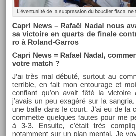
L'éven­tualité de la sup­press­ion du bouc­li­er fisc­al 
Capri News – Rafaël Nadal nous av
sa vic­toire en quarts de fin­ale con­
ro à Roland-Garros
Capri News = Rafael Nadal, com­me
votre match ?
J’ai très mal débuté, sur­tout au com­m
ter­rible, en fait mon en­tourage et moi 
con­fiant qu’on avait fêté la vic­toir
j’avais un peu exagéré sur la sangria.
une balle dans le court. J’ai eu de la 
com­met­te quel­ques fautes pour me per
à 3-3. En­suite, c’était très com­pliqué
notam­ment sur un plan ment­al. Je voya