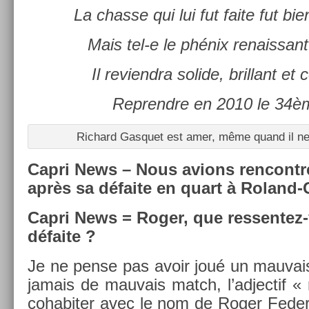
La chas­se qui lui fut faite fut 
Mais tel-e le phénix re­nais­sa
Il re­viendra sol­ide, bril­lant e
Re­prendre en 2010 le 34è
Ric­hard Gas­quet est amer, même quand il ne 
Capri News – Nous av­ions re­ncontr
après sa défaite en quart à Roland-
Capri News = Roger, que ressentez-
défaite ?
Je ne pense pas avoir joué un mauvais
jamais de mauvais match, l’ad­jectif 
co­habit­er avec le nom de Roger Feder