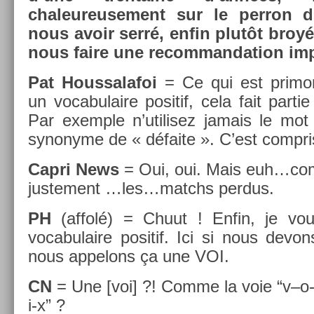
chaleureuse­ment sur le per­ron 
nous avoir serré, enfin plutôt broyé,
nous faire une re­com­manda­tion im­p
Pat Hous­salafoi
= Ce qui est primor­di
un vocabulaire positif, cela fait par­ti
Par ex­em­ple n’utilisez jamais le mo
syn­onyme de « défaite ». C’est com­pri
Capri News
= Oui, oui. Mais euh…com­
just­e­ment …les…matchs per­dus.
PH
(affolé) = Chuut ! Enfin, je vous 
vocabulaire positif. Ici si nous de­von
nous ap­pelons ça une VOI.
CN
= Une [voi] ?! Comme la voie “v–o-i
i-x” ?