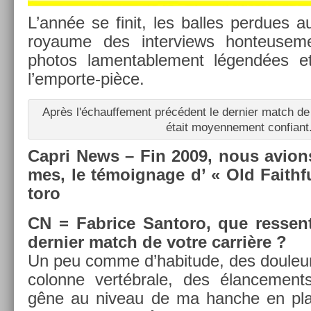
L’année se finit, les bal­les per­dues a
royaume des in­ter­views hon­teuse­
photos lamen­table­ment légendées et
l’emporte-pièce.
Après l'échauf­fe­ment précédent le de­rni­er match de l
était moyen­ne­ment con­fiant
Capri News – Fin 2009, nous av­ions r
mes, le témoig­nage d’ « Old Faithfu
toro
CN = Fab­rice San­toro, que ressen
de­rni­er match de votre carrière ?
Un peu comme d’habitude, des douleurs
col­on­ne vertébrale, des élan­ce­men
gêne au niveau de ma han­che en plas