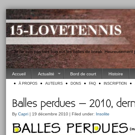
"Je ne suis pas très bon sur les balles de break. Heureusement
Accueil
Actualité
Bord de court
Histoire
À PROPOS
AUTEURS
DONS
FAQ
INSCRIPTION
Balles perdues – 2010, dern
By
Capri
| 19 décembre 2010 | Filed under:
Insolite