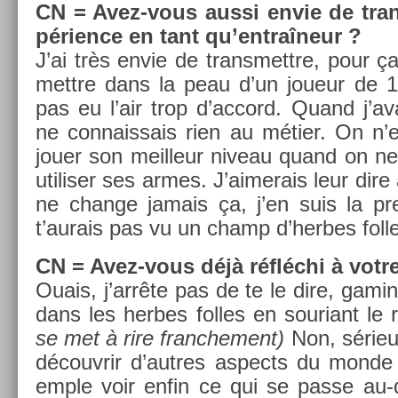
CN
=
Avez-vous aussi envie de tran
péri­ence en tant qu’entraîneur ?
J’ai très envie de trans­mettre, pour ç
mettre dans la peau d’un joueur de 1
pas eu l’air trop d’ac­cord. Quand j’av
ne con­nais­sais rien au métier. On n’
jouer son meil­leur niveau quand on n
utilis­er ses armes. J’aimerais leur di
ne chan­ge jamais ça, j’en suis la pre
t’aurais pas vu un champ d’her­bes fol­l
CN
=
Avez-vous déjà réfléchi à votre 
Ouais, j’arrête pas de te le dire, gamin 
dans les her­bes fol­les en souriant l
se met à rire franche­ment)
Non, sérieux
découv­rir d’aut­res as­pects du monde 
em­ple voir enfin ce qui se passe au-