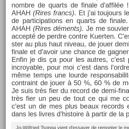
nombre de quarts de fin­ale d’affil
AHAH
(Rires francs)
. Et j’ai toujours 
de par­ticipa­tions en quarts de fin­
AHAH
(Rires déments).
Je me souviens
ac­cepté de per­dre con­tre Kuert­en. C’es
st­er au plus haut niveau, de jouer dem
finale et d’avoir une chan­ce de gagn­
Enfin je dis ça pour les aut­res, c’est
in­croy­able, pour moi c’est dans l’ord
même temps une lour­de re­spon­sabilit
contra­int de jouer à 50 %, 60 % de
Je suis très fier du re­cord de demi-fi
très fier un peu de tout ce qui me co
c’est un de mes plus beaux re­cords et
dans les li­vres d’his­toire à par­tir de la
Jo-Wilfried Tson­ga vient d'es­say­er de re­mont­er le m