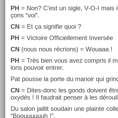
PH
= Non? C’est un sigle, V-O-I mais ic
çons “voi”.
CN
= Et ça sig­nifie quoi ?
PH
= Vic­toire Of­ficiel­le­ment In­versée
CN
(nous nous récr­ions) = Wouaaa !
PH
= Très bien vous avez com­pris il 
lons pouvoir en­tr­er.
Pat pous­se la porte du man­oir qui grin­c
CN
= Dites-donc les gonds doivent être
oxydés ! Il faud­rait pens­er à les dérouill
Du salon jail­lit soudain une plain­te col­le
“Boouuuuuuh !”.