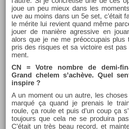
l’autre. Si je concrétise une de ces op­
joue un peu mieux dans les mo­ments 
uve au moins dans un 5e set, c’était fa
le mérite lui re­vient quand même parce
jouer de manière ag­ressive en jouan
alors que je ne me préoc­cupais plus 
pris des ris­ques et sa vic­toire est pas
ment.
CN = Votre nombre de demi-fina
Grand chelem s’achève. Quel sen­
in­spire ?
A un mo­ment ou un autre, les choses s’
mar­qué ça quand je pre­nais le tra
roule, ça roule et puis d’un coup ça s
toujours que cela ne se pro­duira pas,
C’était un très beau re­cord, et main­te