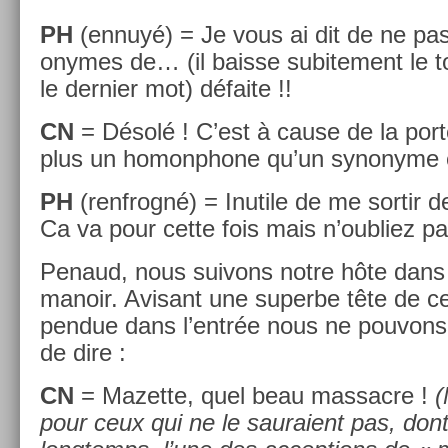
PH
(ennuyé) = Je vous ai dit de ne pas 
onymes de… (il bais­se sub­ite­ment le 
le de­rni­er mot) défaite !!
CN
= Désolé ! C’est à cause de la porte
plus un homonphone qu’un syn­onyme e
PH
(re­nfrogné) = In­utile de me sor­tir
Ca va pour cette fois mais n’oub­liez pas
Penaud, nous suivons notre hôte dans l
man­oir. Avisant une super­be tête de c
pen­due dans l’entrée nous ne pouvon
de dire :
CN
= Mazet­te, quel beau mas­sacre !
(
pour ceux qui ne le sauraient pas, dont j