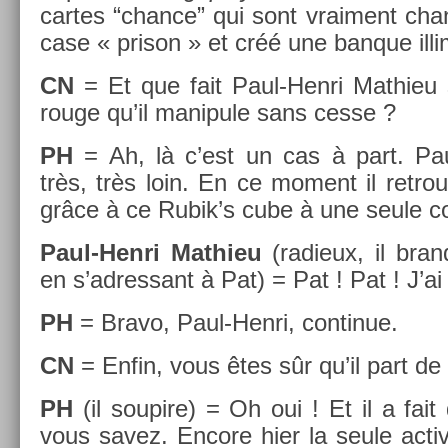
car­tes “chan­ce” qui sont vrai­ment cha
case « prison » et créé une ban­que il­lim
CN
= Et que fait Paul-Henri Mat­hieu
rouge qu’il man­ipule sans cesse ?
PH
= Ah, là c’est un cas à part. Paul
très, très loin. En ce mo­ment il retro­u
grâce à ce Rubik’s cube à une seule co
Paul-Henri Mat­hieu
(radieux, il bran
en s’ad­ressant à Pat) = Pat ! Pat ! J’ai
PH
= Bravo, Paul-Henri, con­tinue.
CN
= Enfin, vous êtes sûr qu’il part de 
PH
(il soupire) = Oh oui ! Et il a fai
vous savez. En­core hier la seule ac­tivi