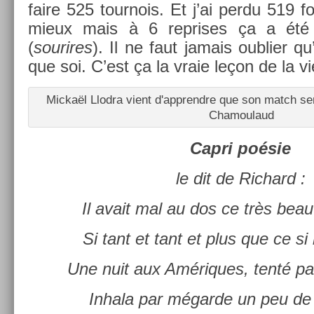
faire 525 tour­nois. Et j’ai perdu 519 fo
mieux mais à 6 re­prises ça a été 
(
sourires
). Il ne faut jamais oub­li­er qu
que soi. C’est ça la vraie leçon de la vie
Mickaël Llod­ra vient d'apprendre que son match se
Chamoulaud
Capri poésie
le dit de Ric­hard :
Il avait mal au dos ce très be
Si tant et tant et plus que ce s
Une nuit aux Amériques, tenté pa
In­hala par mégarde un peu de