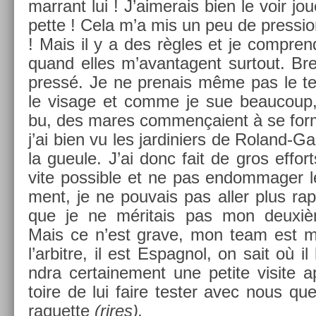
mar­rant lui ! J’aimerais bien le voir jo
pette ! Cela m’a mis un peu de pre­ss­io
! Mais il y a des règles et je com­pren
quand elles m’avan­tagent sur­tout. Br
pressé. Je ne pre­nais même pas le te
le visage et comme je sue be­aucoup, 
bu, des mares com­men­çaient à se form­e
j’ai bien vu les jar­dini­ers de Roland-G
la gueule. J’ai donc fait de gros ef­fort
vite pos­sible et ne pas end­om­mag­er l
ment, je ne pouvais pas aller plus ra
que je ne méritais pas mon deuxième
Mais ce n’est grave, mon team est m
l’ar­bitre, il est Es­pagnol, on sait où il
ndra cer­taine­ment une petite visite 
toire de lui faire test­er avec nous qu
raquet­te
(rires).