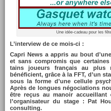
Une idée-cadeau pour les fêt
L’in­terview de ce mois-ci :
Capri News a appris au bout d’un
et sans com­promis que cer­taines
tains joueurs français au plus
bénéficient, grâce à la FFT, d’un st
sous la forme d’une cel­lule psyc­
Après de lon­gues négocia­tions no
être reçus au man­oir ac­cueil­lant
l’or­ganisateur du stage : Pat Ho
con­sult­ing.