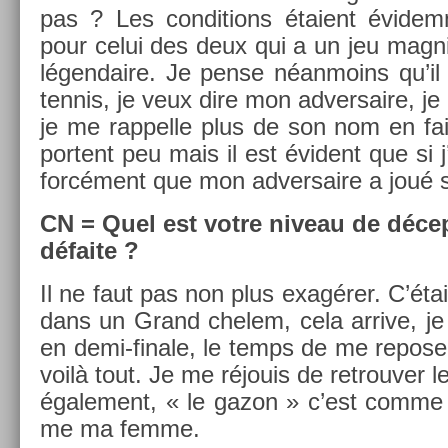
pas ? Les con­di­tions étaient évidem­m
pour celui des deux qui a un jeu mag­ni
légen­daire. Je pense néan­moins qu’il
ten­nis, je veux dire mon ad­versaire, je
je me rap­pelle plus de son nom en fait
portent peu mais il est évident que si 
forcément que mon ad­versaire a joué s
CN = Quel est votre niveau de décep
défaite ?
Il ne faut pas non plus exagérer. C’était
dans un Grand chelem, cela ar­rive, je
en demi-finale, le temps de me re­pos­e
voilà tout. Je me réjouis de retro­uv­er 
égale­ment, « le gazon » c’est comme 
me ma femme.