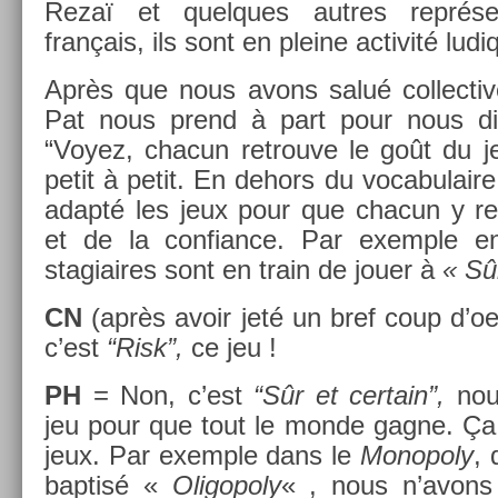
Rezaï et quel­ques aut­res re­prése
français, ils sont en pleine ac­tivité ludi
Après que nous avons salué col­lec­tiv
Pat nous prend à part pour nous di
“Voyez, chacun retro­uve le goût du jeu
petit à petit. En de­hors du vocabulair
adapté les jeux pour que chacun y ret
et de la con­fian­ce. Par ex­em­ple
stagiaires sont en train de jouer à
« Sûr
CN
(après avoir jeté un bref coup d’oe
c’est
“Risk”,
ce jeu !
PH
= Non, c’est
“Sûr et cer­tain”,
nou
jeu pour que tout le monde gagne. Ça 
jeux. Par ex­em­ple dans le
Mono­po­ly
, 
bap­tisé «
Oligopo­ly
« , nous n’avons