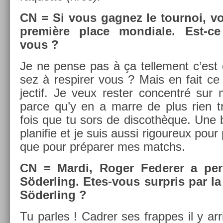
CN = Si vous gag­nez le tour­noi, vo
première place mon­diale. Est-ce
vous ?
Je ne pense pas à ça tel­le­ment c’est
sez à re­spir­er vous ? Mais en fait c
jec­tif. Je veux re­st­er con­centré sur
parce qu’y en a marre de plus rien tr
fois que tu sors de dis­cothèque. Une
planifie et je suis aussi rigoureux pou
que pour préparer mes matchs.
CN = Mardi, Roger Feder­er a per
Söderl­ing. Etes-vous sur­pris par la
Söderl­ing ?
Tu par­les ! Cadr­er ses frap­pes il y ar