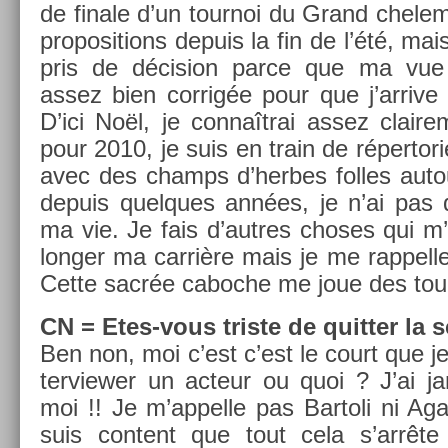
de fin­ale d’un tour­noi du Grand chele
pro­posi­tions de­puis la fin de l’été, mai
pris de décis­ion parce que ma vue 
assez bien cor­rig­ée pour que j’ar­rive 
D’ici Noël, je connaîtrai assez claire
pour 2010, je suis en train de réper­tori­
avec des champs d’her­bes fol­les auto
de­puis quel­ques années, je n’ai pas 
ma vie. Je fais d’aut­res choses qui m’
long­er ma carrière mais je me rap­pell
Cette sacrée caboc­he me joue des tours
CN
=
Etes-vous tri­ste de quitt­er la 
Ben non, moi c’est c’est le court que je 
ter­view­er un ac­teur ou quoi ? J’ai j
moi !! Je m’ap­pelle pas Bar­toli ni Agas
suis con­tent que tout cela s’arrête