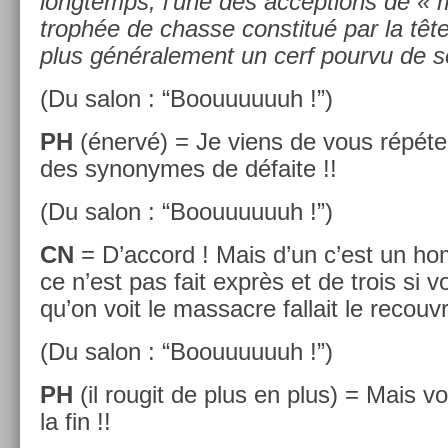
longtemps, l’une des ac­cep­tions de « 
trophée de chas­se con­stitué par la tête 
plus générale­ment un cerf pour­vu de s
(Du salon : “Boouuuuuuh !”)
PH
(énervé) = Je viens de vous répéter 
des syn­onymes de défaite !!
(Du salon : “Boouuuuuuh !”)
CN
= D’ac­cord ! Mais d’un c’est un 
ce n’est pas fait exprès et de trois si 
qu’on voit le mas­sacre fal­lait le re­couv
(Du salon : “Boouuuuuuh !”)
PH
(il rougit de plus en plus) = Mais vo
la fin !!