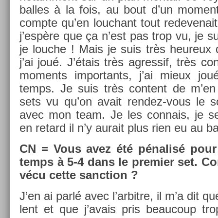
bal­les à la fois, au bout d’un mo­me
com­pte qu’en louc­hant tout re­devenai
j’espère que ça n’est pas trop vu, je 
je louc­he ! Mais je suis très heureux
j’ai joué. J’étais très ag­ressif, très c
mo­ments im­por­tants, j’ai mieux jo
temps. Je suis très con­tent de m’en 
sets vu qu’on avait rendez-vous le so
avec mon team. Je les con­nais, je se
en re­tard il n’y aurait plus rien eu au ba
CN = Vous avez été pénalisé pour
temps à 5-4 dans le pre­mi­er set. 
vécu cette sanc­tion ?
J’en ai parlé avec l’ar­bitre, il m’a dit q
lent et que j’avais pris be­aucoup tr