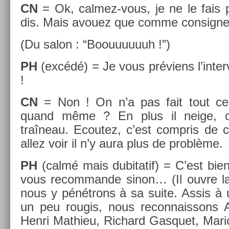
CN
= Ok, calmez-vous, je ne le fais 
dis. Mais avouez que comme con­sig­ne
(Du salon : “Boouuuuuuh !”)
PH
(excédé) = Je vous préviens l’in­terv
!
CN
= Non ! On n’a pas fait tout ce
quand même ? En plus il neige, on a
traîneau. Ecoutez, c’est com­pris de 
allez voir il n’y aura plus de problème.
PH
(calmé mais dubitatif) = C’est bie
vous re­com­mande sinon… (Il ouvre la
nous y pénétrons à sa suite. Assis à 
un peu rougis, nous re­con­nais­sons A
Henri Mat­hieu, Ric­hard Gas­quet, Mar­i