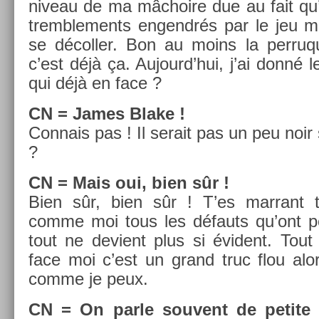
niveau de ma mâchoire due au fait qu’
tremblements en­gendrés par le jeu mon 
se décoll­er. Bon au moins la per­ru
c’est déjà ça. Aujourd’hui, j’ai donné 
qui déjà en face ?
CN
= James Blake !
Con­nais pas ! Il serait pas un peu noir
?
CN
= Mais oui, bien sûr !
Bien sûr, bien sûr ! T’es mar­rant 
comme moi tous les défauts qu’ont pe
tout ne de­vient plus si évident. Tou
face moi c’est un grand truc flou alor
comme je peux.
CN
= On parle souvent de petite 