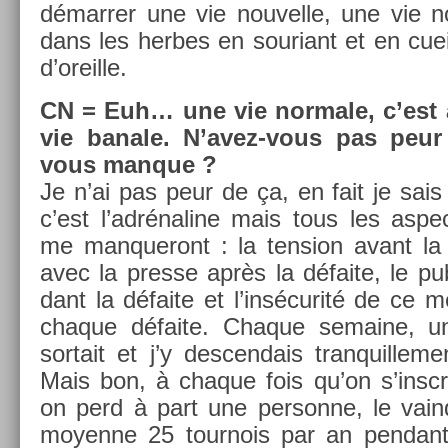
démarr­er une vie nouvel­le, une vie no
dans les her­bes en souriant et en cuei
d’oreil­le.
CN
=
Euh… une vie nor­male, c’est 
vie banale. N’avez-vous pas peur
vous man­que ?
Je n’ai pas peur de ça, en fait je sa
c’est l’adrénaline mais tous les as­p
me man­queront : la tens­ion avant la d
avec la pre­sse après la défaite, le pu
dant la défaite et l’insécurité de ce m
chaque défaite. Chaque semaine, un
sor­tait et j’y de­scen­dais tran­quil­le
Mais bon, à chaque fois qu’on s’inscri
on perd à part une per­son­ne, le vain­
moyen­ne 25 tour­nois par an pen­dant