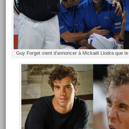
Guy For­get vient d'an­nonc­er à Mickaël Llod­ra que le