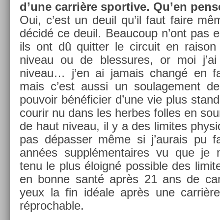
d’une carrière spor­tive. Qu’en pen
Oui, c’est un deuil qu’il faut faire même
décidé ce deuil. Be­aucoup n’ont pas e
ils ont dû quitt­er le cir­cuit en raiso
niveau ou de bles­sures, or moi j’a
niveau… j’en ai jamais changé en fai
mais c’est aussi un soulage­ment de
pouvoir bénéfici­er d’une vie plus stan­
co­urir nu dans les her­bes fol­les en so
de haut niveau, il y a des li­mites phy
pas dépass­er même si j’aurais pu f
années sup­plémen­taires vu que je 
tenu le plus éloigné pos­sible des li­mit
en bonne santé après 21 ans de carr
yeux la fin idéale après une carrière 
réproch­able.