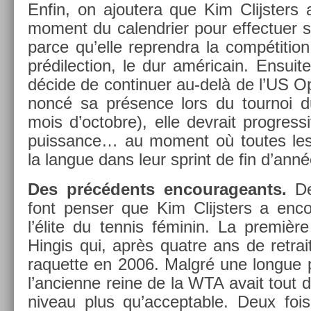
Enfin, on ajoutera que Kim Clijst­ers a
mo­ment du calendri­er pour ef­fectu­er s
parce qu’elle re­prendra la com­péti­tio
prédilec­tion, le dur américain. En­suit
décide de con­tinu­er au-delà de l’US O
noncé sa présence lors du tour­noi 
mois d’oc­tobre), elle de­vrait pro­gres­
puis­sance… au mo­ment où toutes les au
la lan­gue dans leur sprint de fin d’anné
Des précédents en­courageants.
Deu
font pens­er que Kim Clijst­ers a en­
l’élite du ten­nis féminin. La première
Hin­gis qui, après quat­re ans de re­traite
raquet­te en 2006. Malgré une lon­gue pé
l’an­cien­ne reine de la WTA avait tout d
niveau plus qu’ac­cept­able. Deux fois,