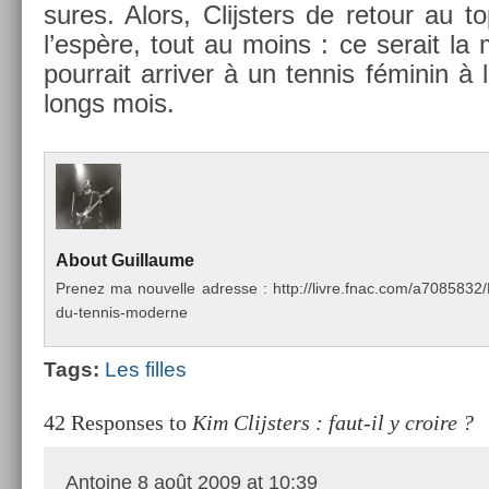
sures. Alors, Clijst­ers de re­tour au 
l’espère, tout au moins : ce serait la 
pour­rait ar­riv­er à un ten­nis féminin à
longs mois.
About
Guil­laume
Pre­nez ma nouvel­le ad­resse : http://livre.fnac.com/a70858
du-tennis-moderne
Tags:
Les fil­les
42 Responses to
Kim Clijsters : faut-il y croire ?
Antoine
8 août 2009 at 10:39