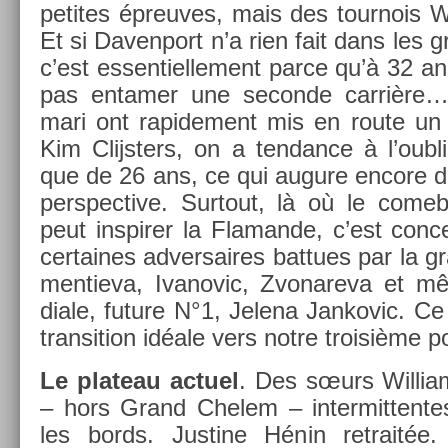
petites épre­uves, mais des tour­nois
Et si Daven­port n’a rien fait dans les
c’est es­sentiel­le­ment parce qu’à 32 an
pas en­tam­er une secon­de carrière…
mari ont rapide­ment mis en route un 
Kim Clijst­ers, on a ten­dance à l’oub­li
que de 26 ans, ce qui augure en­core d
per­spec­tive. Sur­tout, là où le com­
peut in­spir­er la Flaman­de, c’est con­c
cer­taines ad­versaires bat­tues par la g
men­tieva, Ivanovic, Zvonareva et 
diale, fu­ture N°1, Jelena Jan­kovic. C
trans­i­tion idéale vers notre troisiè­me p
Le plateau ac­tuel
. Des sœurs Wil­lia
– hors Grand Chelem – in­ter­mitten­te
les bords. Just­ine Hénin re­trait­é