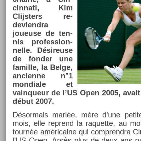
cinnati, Kim
Clijst­ers re­
deviendra
joueuse de ten­
nis pro­fes­sion­
nelle. Désireuse
de fond­er une
famil­le, la Belge,
an­cien­ne n°1
mon­diale et
vain­queur de l’US Open 2005, avait 
début 2007.
Désor­mais mariée, mère d’une petit
mois, elle re­prend la raquet­te, au m
tournée américaine qui com­prendra Cin­
l’US Open. Après plus de deux ans pa