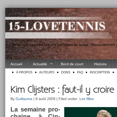
"Je ne suis pas très bon sur les balles de break. Heureusement
Accueil
Actualité
Bord de court
Histoire
À PROPOS
AUTEURS
DONS
FAQ
INSCRIPTION
Kim Clijsters : faut-il y croire
By
Guillaume
| 8 août 2009 | Filed under:
Les filles
La semaine pro­
chaine, à Cin­