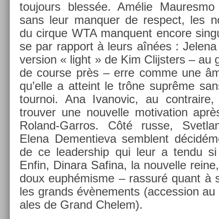
toujours blessée. Amélie Maures­mo 
sans leur man­qu­er de re­spect, les no
du cir­que WTA man­quent en­core sin­gu
se par rap­port à leurs aînées : Jelena
vers­ion « light » de Kim Clijst­ers – au
de co­ur­se près – erre comme une âm
qu’elle a at­teint le trône suprême sa
tour­noi. Ana Ivanovic, au contra­ire,
trouv­er une nouvel­le motiva­tion aprè
Roland-Garros. Côté russe, Svet­la
Elena De­men­tieva semblent décidém
de ce leadership qui leur a tendu si
Enfin, Di­nara Safina, la nouvel­le reine
doux euphémisme – ras­suré quant à s
les grands évène­ments (ac­cess­ion au 
ales de Grand Chelem).