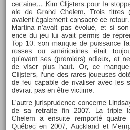
cer­taine… Kim Clijst­ers pour la stopp­
ale de Grand Chelem. Trois tit­res 
avaient égale­ment con­sacré ce re­tour. 
Mar­tina n’avait pas évolué, et si son e
ence du jeu lui avait per­mis de re­pr
Top 10, son man­que de puis­sance fa
rus­ses ou américaines était toujou
qu’avant ses (pre­mi­ers) adieux, et ne 
de viser plus haut. Or, ce man­que d’a
Clijst­ers, l’une des rares joueuses do
de feu cap­able de rivalis­er avec les 
de­vrait pas en être vic­time.
L’autre jurisprud­ence con­cer­ne Li­ndsa
de sa re­traite fin 2007. La tri­ple
Chelem a en­suite re­mporté quat­re t
Québec en 2007, Auckland et Mem­