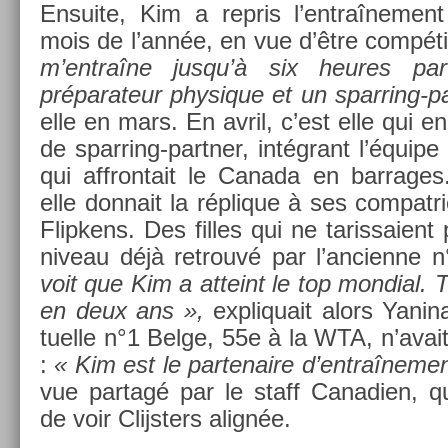
En­suite, Kim a re­pris l’entraî­ne­men
mois de l’année, en vue d’être com­pétit
m’entraîne jusqu’à six heures p
préparateur physique et un sparring-pa
elle en mars. En avril, c’est elle qui en
de sparring-partner, intégrant l’équi
qui affron­tait le Canada en bar­rages.
elle don­nait la réplique à ses com­pat­
Flip­kens. Des fil­les qui ne taris­saien
niveau déjà retro­uvé par l’an­cien­ne 
voit que Kim a at­teint le top mon­di­al. 
en deux ans »,
ex­pliquait alors Yanin
tuel­le n°1 Belge, 55e à la WTA, n’avait
:
« Kim est le par­tenaire d’entraî­ne­me
vue par­tagé par le staff Canadi­en, qu
de voir Clijst­ers alignée.