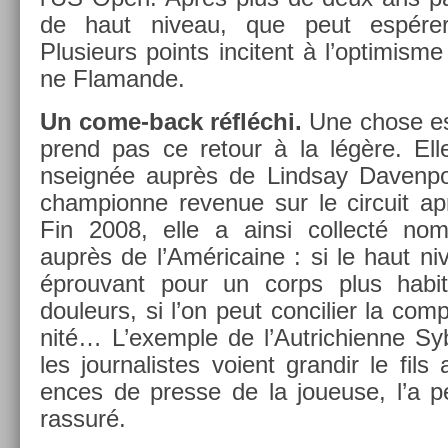
de haut niveau, que peut espérer
Plusieurs points in­citent à l’op­timis­m
ne Flaman­de.
Un come-back réfléchi.
Une chose est
prend pas ce re­tour à la légère. Ell
nseignée auprès de Li­ndsay Daven­por
cham­pion­ne re­venue sur le cir­cuit a
Fin 2008, elle a ainsi col­lecté nomb
auprès de l’Américaine : si le haut ni
épro­uvant pour un corps plus hab
douleurs, si l’on peut con­cili­er la com­p
nité… L’exem­ple de l’Aut­richien­ne Sy
les jour­nalis­tes voient gran­dir le fil
ences de pre­sse de la joueuse, l’a p
ras­suré.