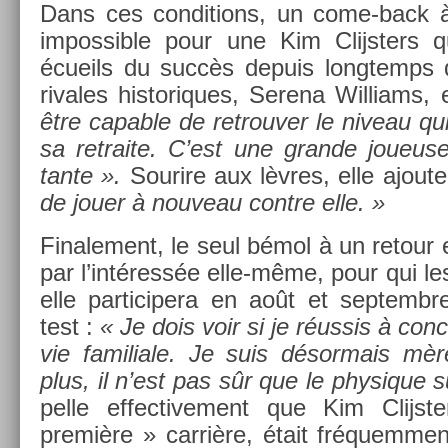
Dans ces con­di­tions, un come-back 
im­pos­sible pour une Kim Clijst­ers
écueils du succès de­puis longtemps 
rivales his­toriques, Serena Wil­liams,
être cap­able de retro­uv­er le niveau qu
sa re­traite. C’est une gran­de joueus
tante ».
Sourire aux lèvres, elle ajout
de jouer à nouveau con­tre elle. »
Fin­ale­ment, le seul bémol à un re­tour 
par l’intéressée elle-même, pour qui les
elle par­ticipera en août et sep­temb
test :
« Je dois voir si je réussis à con­ci
vie familiale. Je suis désor­mais m
plus, il n’est pas sûr que le physique su
pelle ef­fective­ment que Kim Clijst
première » carrière, était fréquem­ment