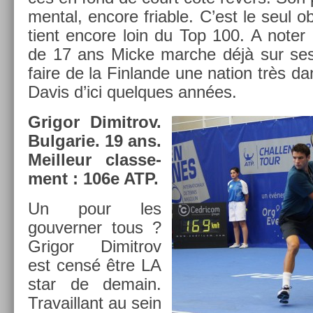
ment­al, en­core fri­able. C’est le seul ob
tient en­core loin du Top 100. A noter 
de 17 ans Micke marche déjà sur ses t
faire de la Fin­lan­de une na­tion très 
Davis d’ici quel­ques années.
Grigor Di­mit­rov.
Bul­garie. 19 ans.
Meil­leur clas­se­
ment : 106e ATP.
Un pour les
gouvern­er tous ?
Grigor Di­mit­rov
est censé être LA
star de de­main.
Travail­lant au sein