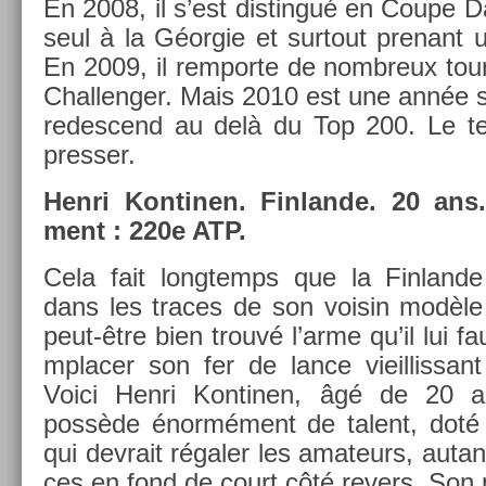
En 2008, il s’est dis­tin­gué en Coupe Da
seul à la Géorgie et sur­tout pre­nant 
En 2009, il re­mpor­te de nombreux tour
Chal­leng­er. Mais 2010 est une année s
re­des­cend au delà du Top 200. Le 
pre­ss­er.
Henri Kon­tin­en. Fin­lan­de. 20 ans.
ment : 220e ATP.
Cela fait longtemps que la Fin­lan­d
dans les traces de son voisin modèle 
peut-être bien trouvé l’arme qu’il lui faut
mplac­er son fer de lance vieil­lissan
Voici Henri Kon­tin­en, âgé de 20 
possède énormément de talent, doté d
qui de­vrait régaler les amateurs, autan
ces en fond de court côté re­v­ers. Son po