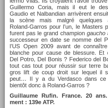
lermo Vilas. Ils croyaient l’avoir trouvé
Guil­lermo Coria, mais il eut le de­s
Gaudio et Nal­bandian arrivèrent en­sui
la scène mais malgré quel­ques ab
Roland-Garros pour l’un, le Mast­ers po
furent pas le grand champ­ion
gauc­ho
a
suc­ces­seur en date se nomme del Pot
l’US Open 2009 avant de connaîtr
blanche pour cause de bles­sure. Et 
Del Potro, Del Bonis ? Federico del Bo
tout cas tout pour réussir sur terre bat
gros lift de coup droit sur lequel il 
peut… Il y a du Ver­dasco dans ce j
bientôt donc à Roland-Garros ?
Guil­laume Rufin. Fran­ce. 20 ans. 
ment : 139e ATP.