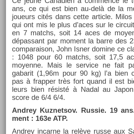
Ce jeune Canadi­en a com­mencé le te
ans, ce qui est bien au-delà de la mo
joueurs cités dans cette ar­ticle. Milos 
qui ont mis le plus d’aces sur le cir­c
en 7 matchs, soit 14 aces de moyen
dépas­sant par mo­ment la barre des 2
com­paraison, John Isner domine ce cl
: 1048 pour 60 matchs, soit 17,5 a
moyen­ne. Mais le ser­vice ne fait 
gabarit (1,96m pour 90 kg) l’a bien c
pas à frapp­er très fort quand il est bie
leurs bien résisté à Nadal au Japon
score de 6/4 6/4.
An­drey Kuz­netsov. Rus­sie. 19 ans. 
ment : 163e ATP.
An­drey in­car­ne la relève russe aux S