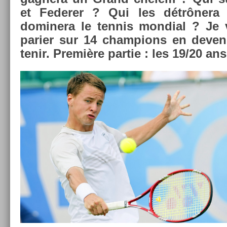
et Feder­er ? Qui les détrônera 
dominera le ten­nis mon­di­al ? Je
pari­er sur 14 champ­ions en de­ven
tenir. Première par­tie : les 19/20 ans