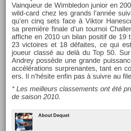
Vain­queur de Wimbledon junior en 2009,
wild-card chez les grands l’année suiva
qu’en cinq sets face à Vik­tor Han­es­cu.
sa première fin­ale d’un tour­noi Chal­le
af­fiche en 2010 un bilan positif de 19 
23 vic­toires et 18 défaites, ce qui es
joueur classé au delà du Top 50. Sur 
An­drey possède une gran­de puis­sanc
accéléra­tions sur­prenan­tes, tant en co
ers. Il n’hésite enfin pas à suiv­re au file
* Les meil­leurs clas­se­ments ont été pr
de saison 2010.
About
De­quet