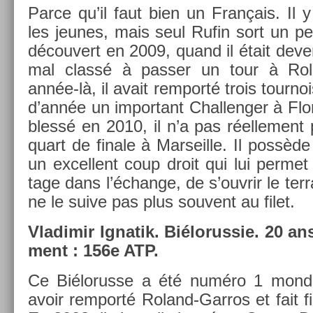
Parce qu’il faut bien un Français. Il
les jeunes, mais seul Rufin sort un peu
découvert en 2009, quand il était de­ve
mal classé à pass­er un tour à Rol
année-là, il avait re­mporté trois tour­noi
d’année un im­por­tant Chal­leng­er à Fl
blessé en 2010, il n’a pas réel­le­ment
quart de fin­ale à Mar­seil­le. Il possèd
un ex­cel­lent coup droit qui lui per­met
tage dans l’échan­ge, de s’ouv­rir le ter
ne le suive pas plus souvent au filet.
Vladimir Ig­natik. Bi­élorus­sie. 20 ans
ment : 156e ATP.
Ce Bi­élorus­se a été numéro 1 mon­di
avoir re­mporté Roland-Garros et fait f