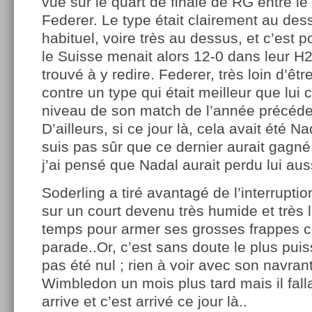
vue sur le quart de finale de RG entre le
Federer. Le type était clairement au de
habituel, voire très au dessus, et c’est p
le Suisse menait alors 12-0 dans leur H2H
trouvé à y redire. Federer, très loin d’êt
contre un type qui était meilleur que lui c
niveau de son match de l’année précéde
D’ailleurs, si ce jour là, cela avait été N
suis pas sûr que ce dernier aurait gagn
j’ai pensé que Nadal aurait perdu lui auss
Soderling a tiré avantagé de l’interruption
sur un court devenu très humide et très l
temps pour armer ses grosses frappes 
parade..Or, c’est sans doute le plus puis
pas été nul ; rien à voir avec son navran
Wimbledon un mois plus tard mais il falla
arrive et c’est arrivé ce jour là..