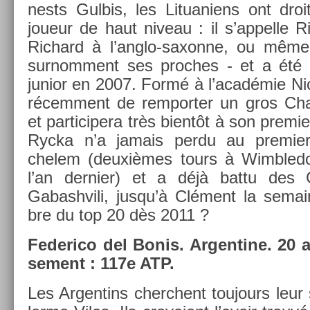
nests Gul­bis, les Lit­uaniens ont dro
joueur de haut niveau : il s’ap­pelle Ri
Ric­hard à l’anglo-saxonne, ou mê
sur­nom­ment ses pro­ches - et a été 
junior en 2007. Formé à l’académie Nick B
récem­ment de re­mport­er un gros Chal­
et par­ticipera très bientôt à son pre­mi
Rycka n’a jamais perdu au pre­mi­e
chelem (deuxièmes tours à Wimbled
l’an de­rni­er) et a déjà battu des G
Gabashvili, jusqu’à Clément la sema
bre du top 20 dès 2011 ?
Federico del Bonis. Ar­gentine. 20 an
se­ment : 117e ATP.
Les Ar­gentins cherchent toujours leur 