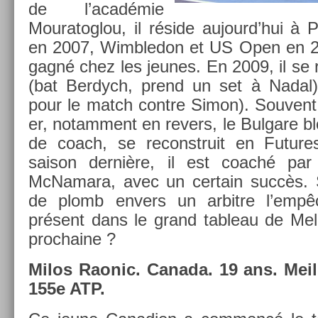
de l’académie
Mouratog­lou, il réside aujourd’hui à 
en 2007, Wimbledon et US Open en 20
gagné chez les jeunes. En 2009, il se 
(bat Be­rdych, prend un set à Nadal) e
pour le match con­tre Simon). Souvent
er, notam­ment en re­v­ers, le Bul­gare b
de coach, se re­construit en Fu­tur
saison dernière, il est coaché par l
McNamara, avec un cer­tain succès. 
de plomb en­v­ers un ar­bitre l’empêc
présent dans le grand tab­leau de Mel
pro­chaine ?
Milos Raonic. Canada. 19 ans. Meil­l
155e ATP.