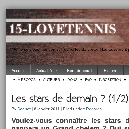
"Je ne suis pas très bon sur les balles de break. Heureusement
Accueil
Actualité
Bord de court
Histoire
À PROPOS
AUTEURS
DONS
FAQ
INSCRIPTION
Les stars de demain ? (1/2)
By
Dequet
| 8 janvier 2011 | Filed under:
Regards
Voulez-vous connaître les stars 
gag­nera un Grand chelem ? Qui s