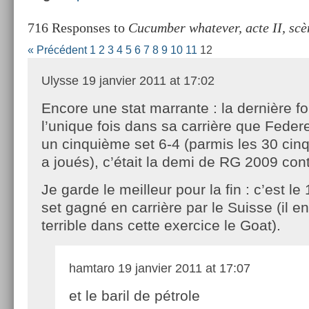
716 Responses to
Cucumber whatever, acte II, scè
« Précédent
1
2
3
4
5
6
7
8
9
10
11
12
Ulysse
19 janvier 2011 at 17:02
Encore une stat marrante : la dernière fo
l’unique fois dans sa carrière que Feder
un cinquième set 6-4 (parmis les 30 cinq
a joués), c’était la demi de RG 2009 co
Je garde le meilleur pour la fin : c’est 
set gagné en carrière par le Suisse (il e
terrible dans cette exercice le Goat).
hamtaro
19 janvier 2011 at 17:07
et le baril de pétrole