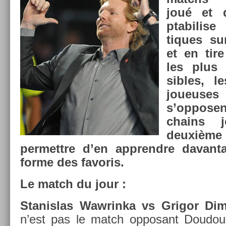
joué et 
ptabil­ise
tiques su
et en tire
les plus p
sibles, l
joueuses 
s’op­pose
chains 
deuxième 
per­mettre d’en apprendre davan­t
forme des favoris.
Le match du jour :
Stanis­las Waw­rinka vs Grigor Di­m
n’est pas le match op­posant Doudou