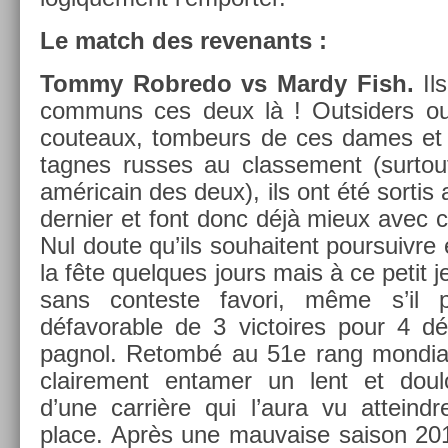
Le match des re­venants :
Tommy Rob­redo vs Mardy Fish.
Ils
com­muns ces deux là ! Out­sid­ers ou
co­uteaux, tom­beurs de ces dames et
tagnes rus­ses au clas­se­ment (sur­tou
américain des deux), ils ont été sor­tis a
de­rni­er et font donc déjà mieux avec
Nul doute qu’ils souhaitent pour­suiv­re
la fête quel­ques jours mais à ce petit 
sans con­tes­te favori, même s’il 
défavor­able de 3 vic­toires pour 4 dé
pagnol. Re­tombé au 51e rang mon­di­a
claire­ment en­tam­er un lent et doul
d’une carrière qui l’aura vu at­teind
place. Après une mauva­ise saison 20