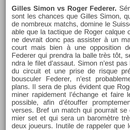
Gil­les Simon vs Roger Feder­er.
Séri
sont les chan­ces que Gil­les Simon, qu
de nombreux matchs, domine le Suis­se 
able que la tac­tique de Roger cal­que 
ne de­vrait donc pas as­sist­er à un m
court mais bien à une op­posi­tion 
Feder­er qui pre­ndra la balle très tôt, s
ndra le filet d’as­saut. Simon n’est pas 
du cir­cuit et une prise de ris­que pré
bous­cul­er Feder­er, n’est pro­bab­l
plans. Il sera de plus évident que Rog
min­er rapide­ment l’échan­ge et faire 
pos­sible, afin d’étouff­er pro­mpte­me
verses. Bref un match qui pour­rait se 
mi­er set et qui sera un baromètre très
deux joueurs. In­utile de rap­pel­er qu