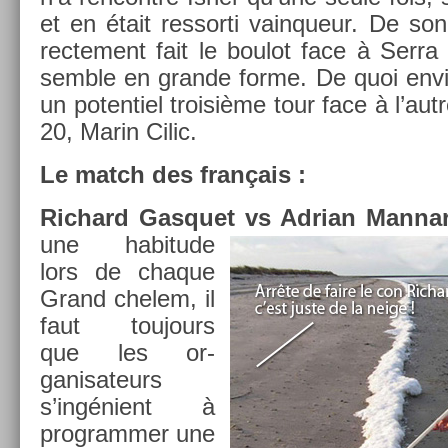
et en était re­ssor­ti vain­queur. De so
rec­te­ment fait le boulot face à Serra 
semble en gran­de forme. De quoi en­vi
un poten­tiel troisiè­me tour face à l’au
20, Marin Cilic.
Le match des français :
Ric­hard Gas­quet vs Ad­rian Man­na
une habitude
lors de chaque
Grand chelem, il
faut toujours
que les or­
ganisateurs
s’ingénient à
pro­gramm­er une