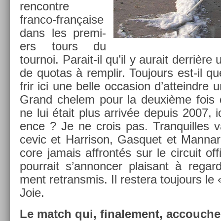
re­ncontre
franco-française
dans les pre­mi­
ers tours du
tour­noi. Parait-il qu’il y aurait derrière
de quotas à re­mplir. Toujours est-il que
frir ici une belle oc­cas­ion d’at­teindre 
Grand chelem pour la deuxième fois d’
ne lui était plus arrivée de­puis 2007, 
ence ? Je ne crois pas. Tran­quil­les 
cevic et Har­rison, Gas­quet et Man­na
core jamais affrontés sur le cir­cuit of­
pour­rait s’an­nonc­er plaisant à re­gard
ment re­transmis. Il re­stera toujours le 
Joie.
Le match qui, fin­ale­ment, ac­couc­h