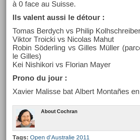
à 0 face au Suis­se.
Ils valent aussi le détour :
Tomas Be­rdych vs Philip Kolhschreib­e
Vik­tor Troic­ki vs Nicolas Mahut
Robin Söderl­ing vs Gil­les Müller (par
le Gil­les)
Kei Nis­hikori vs Florian Mayer
Prono du jour :
Xavi­er Mal­is­se bat Al­bert Montañes en
About
Co­chran
Tags:
Open d'Australie 2011