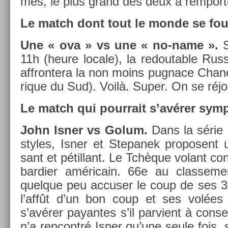
mes, le plus grand des deux a re­mport
Le match dont tout le monde se fou
Une « ova » vs une « no-name ».
S
11h (heure loc­ale), la re­dout­able Ru
affron­tera la non moins pug­nace Chane
rique du Sud). Voilà. Super. On se réjo
Le match qui pour­rait s’avérer symp
John Isner vs Golum.
Dans la série d
styles, Isner et Stepanek pro­posent un
sant et pétil­lant. Le Tchèque volant con
bardi­er américain. 66e au clas­se­
quel­que peu ac­cus­er le coup de ses 
l’affût d’un bon coup et ses volées b
s’avérer payan­tes s’il par­vient à con­ser
n’a re­ncontré Isner qu’une seule fois,