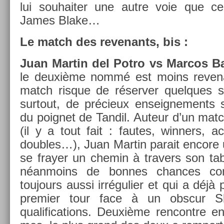
lui souhait­er une autre voie que ce
James Blake…
Le match des re­venants, bis :
Juan Mar­tin del Potro vs Mar­cos B
le deuxième nommé est moins re­vena
match ris­que de réserv­er quel­ques sur
sur­tout, de précieux en­seig­ne­ments 
du poig­net de Tan­dil. Auteur d’un mat
(il y a tout fait : fautes, winn­ers, 
doub­les…), Juan Mar­tin para­it en­cor
se fray­er un chemin à trav­ers son tab
néan­moins de bon­nes chan­ces c
toujours aussi ir­réguli­er et qui a déj
pre­mi­er tour face à un ob­scur 
qualifica­tions. Deuxième re­ncontre 