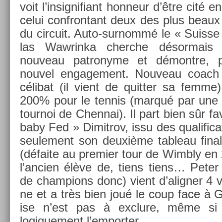
voit l’in­signifiant hon­neur d’être cité e
celui con­fron­tant deux des plus beaux
du cir­cuit. Auto-surnommé le « Suis­se
las Waw­rinka cherche désor­mais à 
nouveau pat­ronyme et démontre, 
nouvel en­gage­ment. Nouveau coach 
célibat (il vient de quitt­er sa femme
200% pour le ten­nis (marqué par une r
tour­noi de Chen­nai). Il part bien sûr f
baby Fed » Di­mit­rov, issu des qualifica­
seule­ment son deuxième tab­leau fin
(défaite au pre­mi­er tour de Wimb­ly en
l’an­ci­en élève de, tiens tiens… Peter
de champ­ions donc) vient d’align­er 4 vi
ne et a très bien joué le coup face à G
ise n’est pas à ex­clure, même si W
logique­ment l’em­port­er.