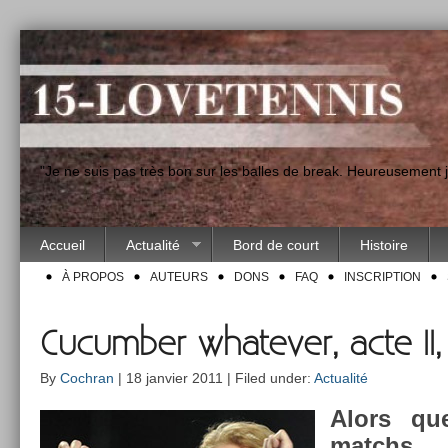
"Je ne suis pas très bon sur les balles de break. Heureusement
Accueil
Actualité
Bord de court
Histoire
À PROPOS
AUTEURS
DONS
FAQ
INSCRIPTION
Cucumber whatever, acte II
By
Cochran
| 18 janvier 2011 | Filed under:
Actualité
Alors qu
matchs v