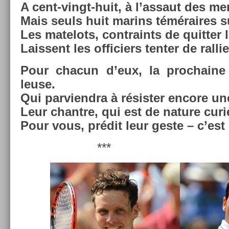
A cent-vingt-huit, à l’as­saut des mers
Mais seuls huit marins téméraires sub
Les matelots, contra­ints de quitt­er 
Lais­sent les of­fici­ers tent­er de ral­li­
Pour chacun d’eux, la pro­chaine
leuse.
Qui par­viendra à résist­er en­core un
Leur chantre, qui est de na­ture cur
Pour vous, prédit leur geste – c’est 
***