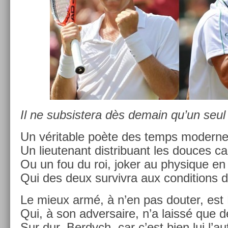
Il ne sub­sis­tera dès de­main qu’un seul
Un vérit­able poète des temps moder­ne
Un li­eutenant dis­tribuant les douces ca
Ou un fou du roi, joker au physique en
Qui des deux sur­viv­ra aux con­di­tions 
Le mieux armé, à n’en pas dout­er, est
Qui, à son ad­versaire, n’a laissé que d
Sur dur. Be­rdych, car c’est bien lui l’a