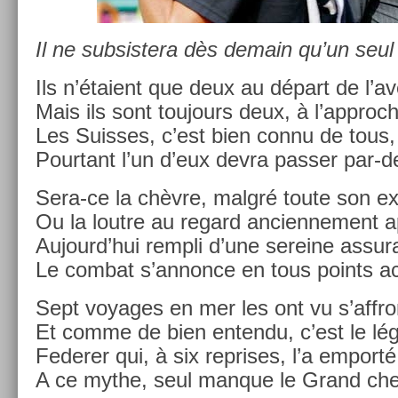
Il ne sub­sis­tera dès de­main qu’un seul
Ils n’étaient que deux au départ de l’av
Mais ils sont toujours deux, à l’approc­
Les Suis­ses, c’est bien connu de tous,
Pour­tant l’un d’eux devra pass­er par-
Sera-ce la chèvre, malgré toute son ex­
Ou la lout­re au re­gard an­cien­ne­ment 
Aujourd’hui re­mpli d’une sereine as­sur
Le com­bat s’an­nonce en tous points ac
Sept voyages en mer les ont vu s’affron
Et comme de bien en­ten­du, c’est le lég
Feder­er qui, à six re­prises, l’a em­porté
A ce mythe, seul man­que le Grand che