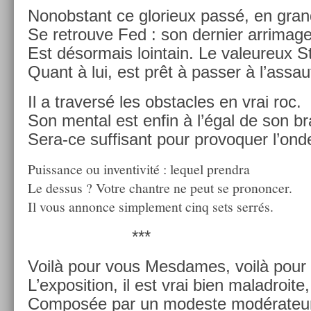
Non­obstant ce glorieux passé, en gran
Se retro­uve Fed : son de­rni­er ar­rimag
Est désor­mais loin­tain. Le valeureux St
Quant à lui, est prêt à pass­er à l’as­sau
Il a trav­ersé les ob­stac­les en vrai roc.
Son ment­al est enfin à l’égal de son br
Sera-ce suf­fisant pour pro­voqu­er l’on
Puis­sance ou in­ven­tivité : lequel pre­ndra
Le de­ssus ? Votre chantre ne peut se pro­nonc­er.
Il vous an­non­ce simple­ment cinq sets serrés.
***
Voilà pour vous Mes­dames, voilà pour
L’ex­posi­tion, il est vrai bien mal­ad­roite,
Com­pos­ée par un modes­te modérateu