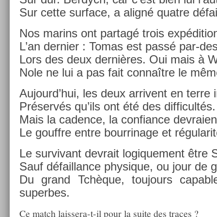
Sur cette sur­face, a aligné quat­re défa
Nos marins ont par­tagé trois ex­pédi­tio
L’an de­rni­er : Tomas est passé par-de
Lors des deux dernières. Oui mais à 
Nole ne lui a pas fait connaître le mêm
Aujourd’hui, les deux ar­rivent en terre i
Préservés qu’ils ont été des dif­ficultés.
Mais la cad­ence, la con­fian­ce de­vraie
Le gouffre entre bour­rinage et régularit
Le sur­vivant de­vrait logique­ment être 
Sauf défail­lance physique, ou jour de 
Du grand Tchèque, toujours cap­abl
super­bes.
Ce match laissera-t-il pour la suite des traces ?