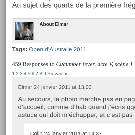
Au sujet des quarts de la première fré
About
Elmar
Tags:
Open d'Australie 2011
459 Responses to
Cucumber fever, acte V, scène 1
1
2
3
4
5
6
7
8
9
Suivant »
Elmar
24 janvier 2011 at 13:03
Au secours, la photo marche pas en pa
d’accueil, comme d’hab quand j’écris qq
astuce qui doit m’échapper, et c’est pas 
Colin
24 janvier 2011 at 14:37