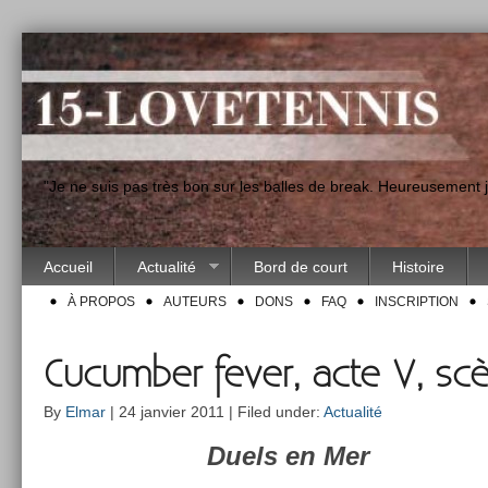
"Je ne suis pas très bon sur les balles de break. Heureusement
Accueil
Actualité
Bord de court
Histoire
À PROPOS
AUTEURS
DONS
FAQ
INSCRIPTION
Cucumber fever, acte V, sc
By
Elmar
| 24 janvier 2011 | Filed under:
Actualité
Duels en Mer