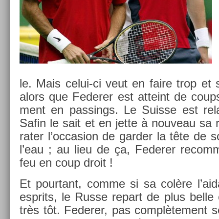
le. Mais celui-ci veut en faire trop et s
alors que Feder­er est at­teint de cou
ment en pass­ings. Le Suis­se est re­
Safin le sait et en jette à nouveau sa ra
rater l’oc­cas­ion de gard­er la tête de 
l’eau ; au lieu de ça, Feder­er re­comm
feu en coup droit !
Et pour­tant, comme si sa colère l’aida
esprits, le Russe re­part de plus belle 
très tôt. Feder­er, pas com­plète­ment se