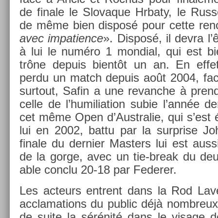
de fin­ale le Slovaque Hrbaty, le Rus
de même bien dis­posé pour cette re­nc
avec im­pati­ence
». Dis­posé, il devra l’
à lui le numéro 1 mon­di­al, qui est bi
trône de­puis bientôt un an. En effet
perdu un match de­puis août 2004, fac
sur­tout, Safin a une re­vanche à pre­n
celle de l’humilia­tion subie l’année de
cet même Open d’Australie, qui s’est 
lui en 2002, battu par la sur­pr­ise 
finale du de­rni­er Mast­ers lui est auss
de la gorge, avec un tie-break du d
able con­clu 20-18 par Feder­er.
Les ac­teurs en­trent dans la Rod Lav
acclama­tions du pub­lic déjà nombreux.
de suite la sérénité dans le visage d