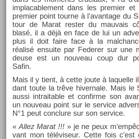
im­placab­le­ment dans les pre­mi­er et
pre­mi­er point tour­ne à l’avan­tage du Su
tour de Marat re­st­er du mauvais c
blasé, il a déjà en face de lui un ad­ve
plus il doit faire face à la mal­chan
réalisé en­suite par Feder­er sur une
deuse est un nouveau coup dur po
Safin.
Mais il y tient, à cette joute à laquel­le 
dant toute la trêve hiver­nale. Mais le 
aussi in­trait­able et con­fir­me son ava
un nouveau point sur le ser­vice ad­vers
N°1 peut con­clure sur son ser­vice.
«
Allez Marat !!!
» je ne peux m’empêch
vant mon téléviseur. Cette fois c’est 