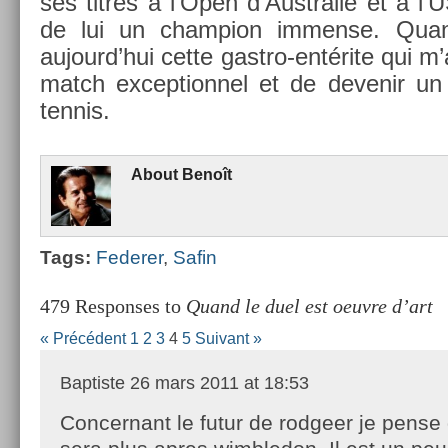
ses tit­res à l’Open d’Australie et à l
de lui un champ­ion im­men­se. Qua
aujourd’hui cette gastro-entérite qui m’
match ex­cep­tion­nel et de de­venir un
ten­nis.
About
Benoît
Tags:
Feder­er
,
Safin
479 Responses to
Quand le duel est oeuvre d’art
« Précédent
1
2
3
4
5
Suivant »
Baptiste
26 mars 2011 at 18:53
Concernant le futur de rodgeer je pense