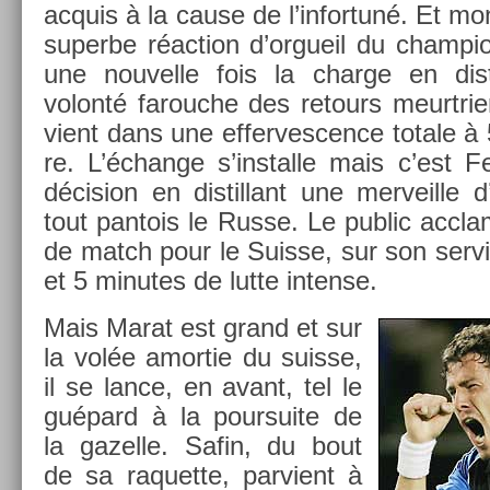
ac­quis à la cause de l’in­fortuné. Et mo
super­be réac­tion d’or­gueil du champ­
une nouvel­le fois la char­ge en dis
volonté farouc­he des re­tours meurtri­
vient dans une ef­fervesc­ence totale à 5
re. L’échan­ge s’instal­le mais c’est F
décis­ion en dis­til­lant une mer­veil­le d
tout pan­tois le Russe. Le pub­lic accl
de match pour le Suis­se, sur son ser­v
et 5 minutes de lutte in­ten­se.
Mais Marat est grand et sur
la volée amor­tie du suis­se,
il se lance, en avant, tel le
guépard à la pour­suite de
la gazel­le. Safin, du bout
de sa raquet­te, par­vient à