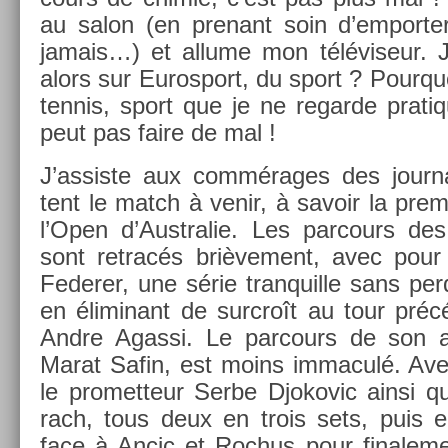
au salon (en pre­nant soin d’em­port­
jamais…) et al­lume mon téléviseur.
alors sur Euros­port, du sport ? Pour­q
ten­nis, sport que je ne re­gar­de prat
peut pas faire de mal !
J’as­siste aux commérages des jour­na
tent le match à venir, à savoir la prem
l’Open d’Australie. Les par­cours des
sont re­tracés briè­ve­ment, avec pour 
Feder­er, une série tran­quil­le sans per
en éli­minant de sur­croît au tour précéd
Andre Agas­si. Le par­cours de son ad
Marat Safin, est moins im­maculé. Avec
le pro­met­teur Serbe Djokovic ainsi q
rach, tous deux en trois sets, puis e
face à Ancic et Roc­hus pour fin­ale­ment