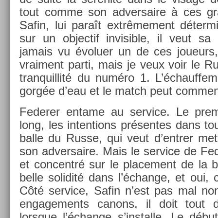
tout comme son ad­versaire à ces gr
Safin, lui paraît ex­trême­ment déter­m
sur un ob­jec­tif in­visib­le, il veut s
jamais vu évolu­er un de ces joueurs,
vrai­ment parti, mais je veux voir le R
tran­quil­lité du numéro 1. L’échauf­fe
gorgée d’eau et le match peut com­men
Feder­er en­tame au ser­vice. Le pre­m
long, les in­ten­tions présen­tes dans to
balle du Russe, qui veut d’entr­er mett
son ad­versaire. Mais le ser­vice de Fed
et con­centré sur le place­ment de la b
belle sol­idité dans l’échan­ge, et oui,
Côté ser­vice, Safin n’est pas mal non 
en­gage­ments canons, il doit tout 
lorsque l’échan­ge s’instal­le. Le dé