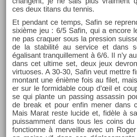
chan­gent, je ne sais plus vrai­ment qu
ces deux titans du ten­nis.
Et pen­dant ce temps, Safin se re­prend
sixième jeu : 6/5 Safin, qui a en­core l
ne pas craqu­er sous la pre­ss­ion suis­s
de la stabilité au ser­vice et dans 
égalisant tran­quil­le­ment à 6/6. Il n’y 
dans cet ul­time set, deux jeux de­vro
vir­tuoses. A 30-30, Safin veut mettre 
mon­tant une énième fois au filet, mais
er sur le for­mid­able coup d’œil et co
se qui plan­te un pass­ing as­sas­sin pou
de break et pour enfin mener dans c
Mais Marat reste lucide et, fidèle à sa t
puis­sam­ment dans tous les coins du 
fonction­ne à mer­veil­le avec un Roge