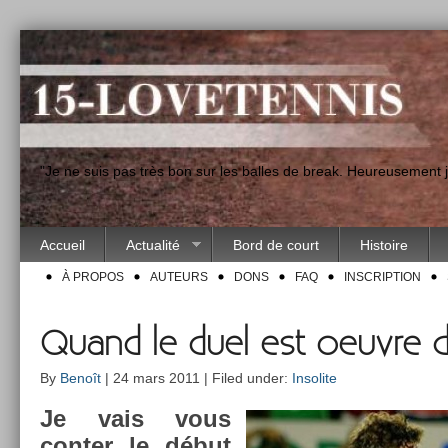
"Je ne suis pas très bon sur les balles de break. Heureusement
Accueil
Actualité
Bord de court
Histoire
À PROPOS
AUTEURS
DONS
FAQ
INSCRIPTION
Quand le duel est oeuvre d
By
Benoît
| 24 mars 2011 | Filed under:
Insolite
Je vais vous
con­t­er le début