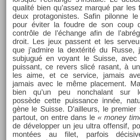
qualité bien qu’assez marqué par les fa
deux pro­tagonis­tes. Safin pilon­ne le
pour éviter la foud­re de son coup dr
contrôle de l’échan­ge afin de l’abr
droit. Les jeux pas­sent et les ser­veu
que j’ad­mire la dextérité du Russe, 
sub­jugué en voyant le Suis­se, avec 
puis­sant, ce re­v­ers slicé rasant, à
les aime, et ce ser­vice, jamais av
jamais avec le même place­ment. Mai
bien qu’un peu non­chalant sur l
possède cette puis­sance innée, natur
gène le Suis­se. D’ail­leurs, le pre­mi­e
par­tout, on entre dans le
« money tim
de développ­er un jeu ultra of­fen­sif, 
montées au filet, par­fois décisive