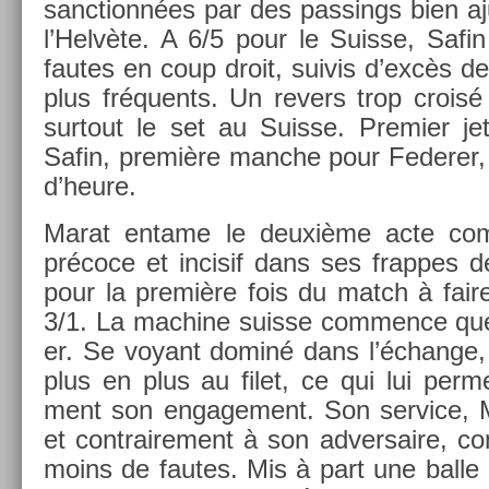
sanctionnées par des pass­ings bien aj
l’Helvète. A 6/5 pour le Suis­se, Safi
fautes en coup droit, suivis d’excès de
plus fréquents. Un re­v­ers trop crois
sur­tout le set au Suis­se. Pre­mi­er j
Safin, première man­che pour Feder­er, 
d’heure.
Marat en­tame le deuxième acte co
précoce et in­cisif dans ses frap­pes de 
pour la première fois du match à fair
3/1. La mac­hine suis­se com­m­ence que
er. Se voyant dominé dans l’échan­ge,
plus en plus au filet, ce qui lui per­met
ment son en­gage­ment. Son ser­vice, M
et contra­ire­ment à son ad­versaire, 
moins de fautes. Mis à part une balle