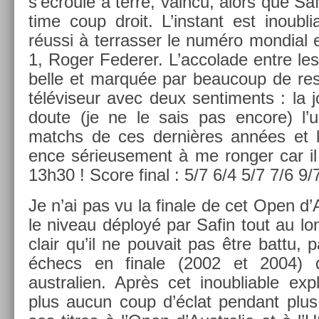
s’écroule à terre, vain­cu, alors que Saf
time coup droit. L’instant est in­oub­li
réussi à ter­rass­er le numéro mon­di­al
1, Roger Feder­er. L’ac­colade entre l
belle et marquée par be­aucoup de re­
téléviseur avec deux sen­ti­ments : la 
doute (je ne le sais pas en­core) l
matchs de ces dernières années et l
ence sérieuse­ment à me rong­er car i
13h30 ! Score final : 5/7 6/4 5/7 7/6 9/
Je n’ai pas vu la fin­ale de cet Open d
le niveau déployé par Safin tout au long
clair qu’il ne pouvait pas être battu,
échecs en fin­ale (2002 et 2004)
australi­en. Après cet in­oub­li­able ex­p
plus aucun coup d’éclat pen­dant plus