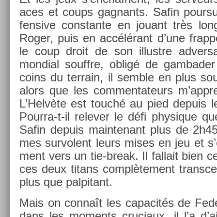
aces et coups gag­nants. Safin pour­sui
fensive con­stan­te en jouant très long
Roger, puis en accélérant d’une frap­p
le coup droit de son il­lustre ad­ver
mon­di­al souffre, obligé de gam­bad­e
coins du ter­rain, il semble en plus sou
alors que les com­men­tateurs m’appren
L’Helvète est touché au pied de­puis le
Pourra-t-il re­lev­er le défi physique q
Safin de­puis main­tenant plus de 2h
mes sur­volent leurs mises en jeu et s’en
ment vers un tie-break. Il fal­lait bien c
ces deux titans com­plète­ment trans­
plus que pal­pitant.
Mais on connaît les capacités de Fede
dans les mo­ments cruciaux, il l’a d’ai