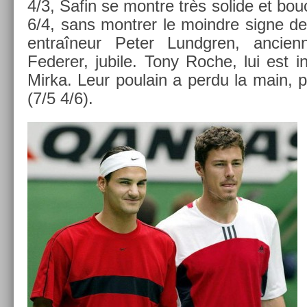
4/3, Safin se montre très sol­ide et bou
6/4, sans montr­er le moindre signe de
entraîneur Peter Lundgr­en, an­cien
Feder­er, jubile. Tony Roche, lui est i
Mirka. Leur poulain a perdu la main, 
(7/5 4/6).