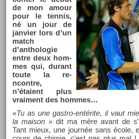
de mon amour
pour le ten­nis,
né un jour de
jan­vi­er lors d’un
match
d’anthologie
entre deux hom­
mes qui, durant
toute la re­
ncontre,
n’étaient plus
vrai­ment des hom­mes…
«
Tu as une gastro-entérite, il vaut mi
la maison
» dit ma mère avant de s’e
Tant mieux, une journée sans école, e
cours de chimie, c’est pas plus mal !