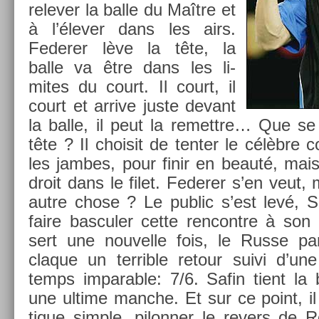
re­lev­er la balle du Maître et
à l’élever dans les airs.
Feder­er lève la tête, la
balle va être dans les li­
mites du court. Il court, il
court et ar­rive juste de­vant
la balle, il peut la re­mettre… Que se
tête ? Il choisit de tent­er le célèbre
les jam­bes, pour finir en beauté, mais c
droit dans le filet. Feder­er s’en veut, 
autre chose ? Le pub­lic s’est levé, Sa
faire bas­cul­er cette re­ncontre à son
sert une nouvel­le fois, le Russe p
claque un ter­rible re­tour suivi d’u
temps im­par­able: 7/6. Safin tient la b
une ul­time man­che. Et sur ce point, il 
tique sim­ple, pilonn­er le re­v­ers de 