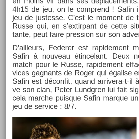
en moins vif dans ses déplace­ments, 
4h15 de jeu, on le com­prend ! Safin i
jeu de just­es­se. C’est le mo­ment de 
Russe qui, en s’ex­tirpant de cette sit
tante, peut faire pre­ss­ion sur son ad­ve
D’ail­leurs, Feder­er est rapide­ment
Safin à nouveau étin­celant. Deux nou
match pour le Russe, rapide­ment effa
vices gag­nants de Roger qui égal­ise en­
Safin est décon­fit, quand arrivera-t-il à 
ve son clan, Peter Lundgr­en lui fait si
cela marche puis­que Safin mar­que une
jeu de ser­vice : 8/7.