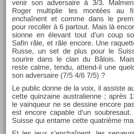
venir son ad­versaire à 3/3. Mal­m­en
Roger multi­plie les montées au fil
enchaînent et comme dans le pre­mi­
pour re­coll­er à 6 par­tout. Mais là en­co
sion­ne en élevant tout d’un coup s
Safin râle, et râle en­core. Une raquet
Russe, un set de plus pour le Suis­s
sourire dans le clan du Bâlois. Mais 
reste calme, tendu, attend-il une quel­
son ad­versaire (7/5 4/6 7/5) ?
Le pub­lic donne de la voix, il as­sis­te 
cette quin­zaine australien­ne ; après 
le vain­queur ne se de­ssine en­core pa
est en­core cap­able d’un soub­resaut.
Suis­se qui en­tame cette quat­rième man
Et les jeux s’enchaînent, les ser­veurs f