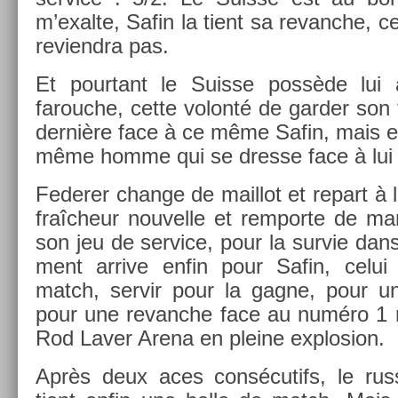
m’exal­te, Safin la tient sa re­vanche, c
re­viendra pas.
Et pour­tant le Suis­se possède lui
farouc­he, cette volonté de gard­er son t
dernière face à ce même Safin, mais es
même homme qui se dres­se face à lui
Feder­er chan­ge de mail­lot et re­part à 
fraîcheur nouvel­le et re­mpor­te de ma
son jeu de ser­vice, pour la sur­vie da
ment ar­rive enfin pour Safin, celui 
match, ser­vir pour la gagne, pour un
pour une re­vanche face au numéro 1 m
Rod Laver Arena en pleine ex­plos­ion.
Après deux aces con­sécutifs, le ru