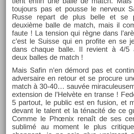
tient enfin une balle de match. Mais 
toujours pas et pous­se le ner­veux S
Russe re­part de plus belle et se p
deuxième balle de match, mais il co
faute ! La tens­ion qui règne dans l’arè
c’est le Suis­se qui en pro­fite en se 
dans chaque balle. Il re­vient à 4/5
deux bal­les de match !
Mais Safin n’en démord pas et con­tin
ad­versaire en re­tour et se pro­cure un
match à 30-40… sauvée miraculeuse­m
ex­tens­ion de l’Helvète en trans­e ! Fede
5 par­tout, le pub­lic est en fus­ion, et
de­vant le talent et la ténacité de ce guer
Comme le Phœnix renaît de ses cen
sub­limé au mo­ment le plus critique