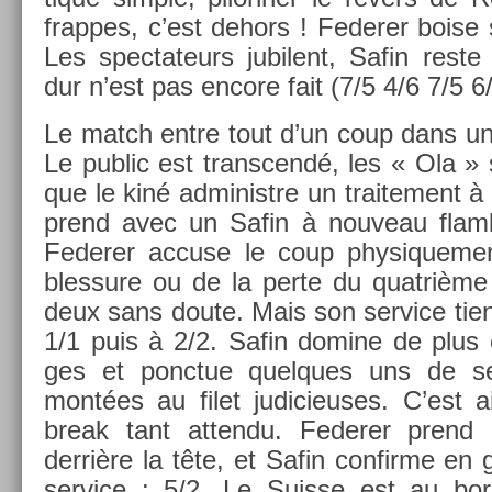
frap­pes, c’est de­hors ! Feder­er boise so
Les spec­tateurs jubilent, Safin reste 
dur n’est pas en­core fait (7/5 4/6 7/5 6/
Le match entre tout d’un coup dans une
Le pub­lic est trans­cendé, les « Ola »
que le kiné ad­ministre un traite­ment à 
prend avec un Safin à nouveau flam­b
Feder­er ac­cuse le coup physique­m
bles­sure ou de la perte du quat­rièm
deux sans doute. Mais son ser­vice tient 
1/1 puis à 2/2. Safin domine de plus 
ges et ponctue quel­ques uns de s
montées au filet judicieuses. C’est ain
break tant at­tendu. Feder­er pren
derrière la tête, et Safin con­fir­me en
ser­vice : 5/2. Le Suis­se est au bor