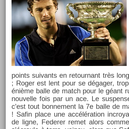
points suivants en re­tour­nant très lon
; Roger est lent pour se dégager, trop
énième balle de match pour le géant
nouvel­le fois par un ace. Le sus­pen­se
c’est tout bon­ne­ment la 7e balle de 
! Safin place une accéléra­tion in­croy­a
de ligne, Feder­er remet alors comme 