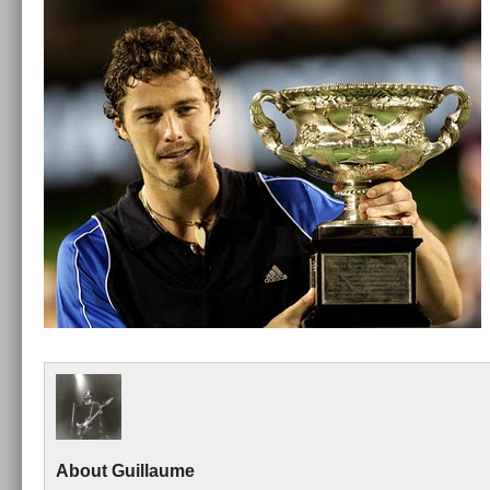
About
Guil­laume