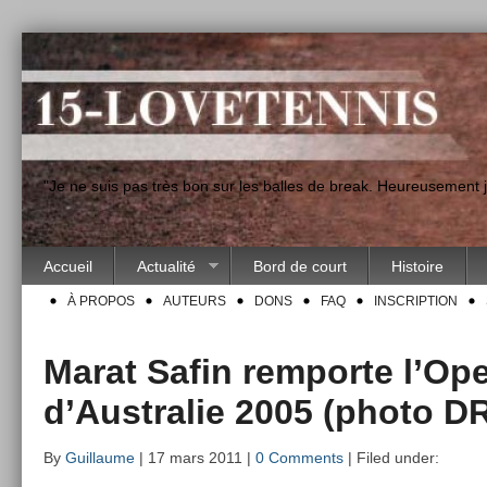
"Je ne suis pas très bon sur les balles de break. Heureusement
Accueil
Actualité
Bord de court
Histoire
À PROPOS
AUTEURS
DONS
FAQ
INSCRIPTION
Marat Safin remporte l’Op
d’Australie 2005 (photo D
By
Guillaume
| 17 mars 2011 |
0 Comments
| Filed under: