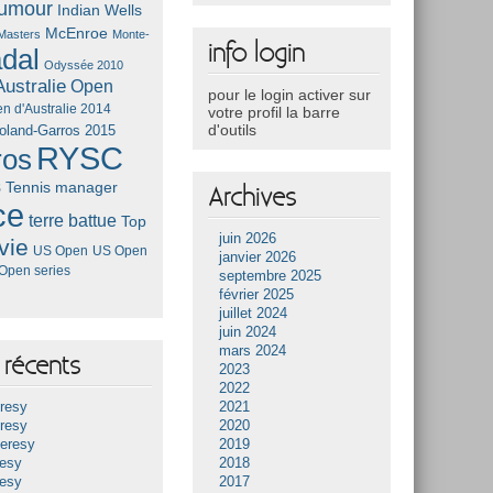
umour
Indian Wells
McEnroe
Masters
Monte-
info login
dal
Odyssée 2010
ustralie
Open
pour le login activer sur
n d'Australie 2014
votre profil la barre
d'outils
oland-Garros 2015
RYSC
ros
s
Tennis manager
Archives
ce
terre battue
Top
juin 2026
vie
US Open
US Open
janvier 2026
Open series
septembre 2025
février 2025
juillet 2024
juin 2024
mars 2024
récents
2023
2022
resy
2021
resy
2020
Heresy
2019
resy
2018
resy
2017