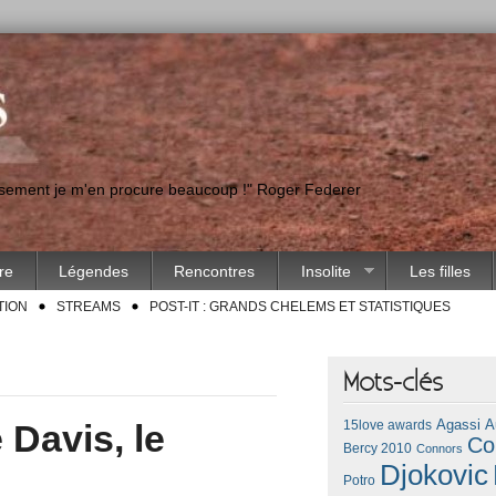
eusement je m'en procure beaucoup !" Roger Federer
ire
Légendes
Rencontres
Insolite
Les filles
TION
STREAMS
POST-IT : GRANDS CHELEMS ET STATISTIQUES
Mots-clés
Agassi
A
Davis, le
15love awards
Co
Bercy 2010
Connors
Djokovic
Potro