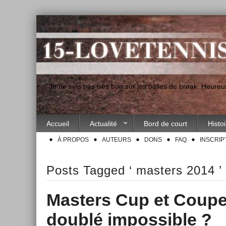
"Je ne suis pas très bon sur les balles de break. Heur
Accueil
Actualité
Bord de court
Histo
À PROPOS
AUTEURS
DONS
FAQ
INSCRIP
Posts Tagged ‘ masters 2014 ’
Masters Cup et Coupe 
doublé impossible ?