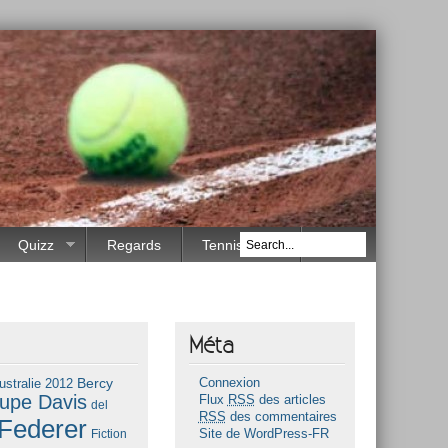
Quizz
Regards
Tennis Race
Méta
Bercy
ustralie 2012
Connexion
upe Davis
Flux
RSS
des articles
del
RSS
des commentaires
Federer
Fiction
Site de WordPress-FR