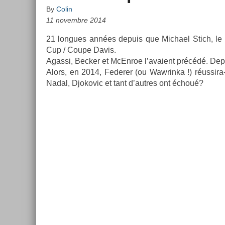
By
Colin
11 novembre 2014
21 lon­gues années de­puis que Mic­hael Stich, le d
Cup / Coupe Davis.
Agas­si, Be­ck­er et McEn­roe l’avaient précédé. De­p
Alors, en 2014, Feder­er (ou Waw­rinka !) réussira-
Nadal, Djokovic et tant d’aut­res ont échoué?