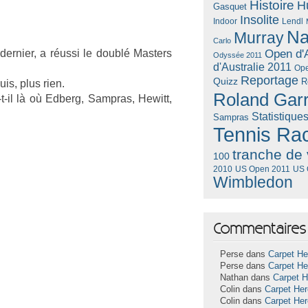
Histoire
H
Gasquet
Insolite
Lendl
Indoor
Na
Murray
Carlo
e­rni­er, a réussi le doublé Mast­ers
Open d'A
Odyssée 2011
d'Australie 2011
Ope
Reportage
Quizz
R
uis, plus rien.
Roland Gar
t-il là où Ed­berg, Sampras, Hewitt,
Statistique
Sampras
Tennis Ra
tranche de 
100
US Open 2011
US 
2010
Wimbledon
Commentaires 
Perse dans
Carpet He
Perse dans
Carpet He
Nathan dans
Carpet 
Colin dans
Carpet He
Colin dans
Carpet He