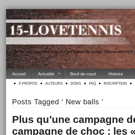
"Je ne suis pas très bon sur les balles de break. Heureusement
Accueil
Actualité
Bord de court
Histoire
À PROPOS
AUTEURS
DONS
FAQ
INSCRIPTION
Posts Tagged ‘ New balls ’
Plus qu’une campagne d
campagne de choc : les «