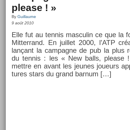
please ! »
By
Guillaume
9 août 2010
Elle fut au ten­nis mas­culin ce que la for
Mit­terrand. En juil­let 2000, l’ATP créa
lançant la cam­pagne de pub la plus réu
du ten­nis : les « New balls, please ! 
mettre en avant les jeunes joueurs app
tures stars du grand bar­num […]