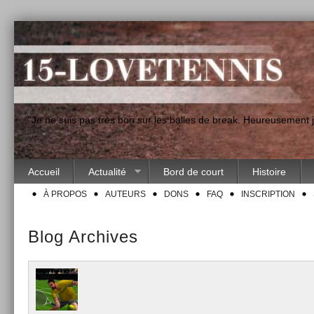
"Je ne suis pas très bon sur les balles de break. Heureusement
Accueil
Actualité
Bord de court
Histoire
À PROPOS
AUTEURS
DONS
FAQ
INSCRIPTION
Blog Archives