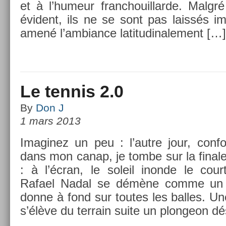
et à l’humeur franchouil­larde. Malgr
évident, ils ne se sont pas laissés im­
amené l’am­bian­ce latitudinale­ment […]
Le tennis 2.0
By
Don J
1 mars 2013
Im­aginez un peu : l’autre jour, con­for­
dans mon canap, je tombe sur la fin­a
: à l’écran, le sol­eil in­on­de le cour
Rafael Nadal se démène comme un be
donne à fond sur toutes les bal­les. U
s’élève du ter­rain suite un plon­geon 