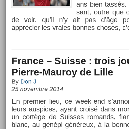
ans bien tassés. 
sant, outre que ce
de voir, qu’il n’y ait pas d’âge p
apprécier les vra­ies bon­nes choses, c
France – Suisse : trois j
Pierre-Mauroy de Lille
By
Don J
25 novembre 2014
En pre­mi­er lieu, ce week-end s’anno
leurs aus­pices, ayant croisé dans m
un cortège de Suis­ses romands, fla
blanc, au génépi généreux, à la bonn