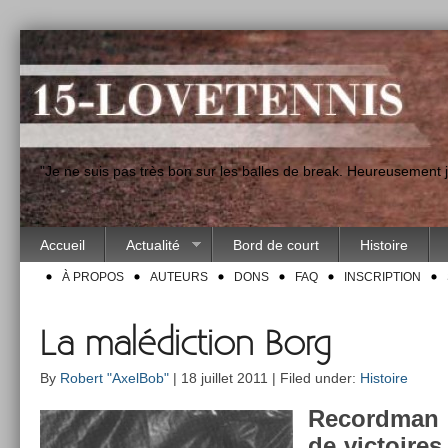
"Je ne suis pas très bon sur les balles de break. Heureusement
Accueil
Actualité
Bord de court
Histoire
À PROPOS
AUTEURS
DONS
FAQ
INSCRIPTION
La malédiction Borg
By
Robert "AxelBob"
| 18 juillet 2011 | Filed under:
Histoire
Re­cordman
de vic­toire