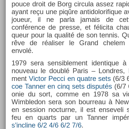
pouce droit de Borg cir­cula assez rapi
ayant reçu une piqûre anti­dolorifique av
joueur, il ne parla jamais de cet
conférence de pre­sse, et félicita ch
queur pour la qualité de son ten­nis. Qu
rêve de réalis­er le Grand chelem 
envolé.
1979 sera sen­sib­le­ment iden­tique à
nouveau le doublé Paris – Londres, bat
ment
Vic­tor Pecci en quat­re sets
(6/3 
coe Tann­er en cinq sets dis­putés
(6/7 
onie du sort, comme en 1978 sa vic­
Wimbledon sera son bour­reau à New
en sess­ion noc­turne, il est en­sevel
feu en quarts par un Tann­er impér
s’incline 6/2 4/6 6/2 7/6
.