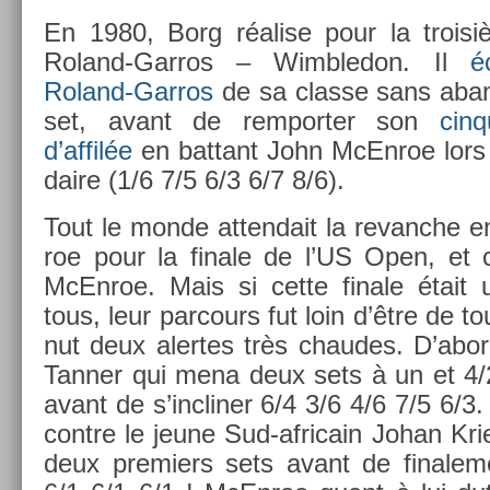
En 1980, Borg réalise pour la troisiè
Roland-Garros – Wimbledon. Il
é
Roland-Garros
de sa clas­se sans ab­an
set, avant de re­mport­er son
cin
d’affilée
en bat­tant John McEn­roe lors 
daire (1/6 7/5 6/3 6/7 8/6).
Tout le monde at­tendait la re­vanche 
roe pour la fin­ale de l’US Open, et 
McEn­roe. Mais si cette fin­ale était
tous, leur par­cours fut loin d’être de t
nut deux al­er­tes très chaudes. D’abor
Tann­er qui mena deux sets à un et 4/
avant de s’inclin­er 6/4 3/6 4/6 7/5 6/3.
con­tre le jeune Sud-africain Johan Krie
deux pre­mi­ers sets avant de fin­ale­m