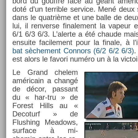
bord du gouffre face au géant améric
doté d’un ter­rible ser­vice. Mené deux
dans le quat­rième et une balle de deu
lui, il re­nver­se fin­ale­ment la vapeur
6/1 6/3 6/3. L’aler­te a été chaude mai
en­suite facile­ment pour la fin­ale, à l’
bat sèche­ment Con­nors (6/2 6/2 6/3)
.
est alors le favori numéro un à la vic­t
Le Grand chelem
américain a changé
de décor, pas­sant
du « har-tru » de
Forest Hills au «
De­coturf » de
Flush­ing Meadows,
sur­face à mi-