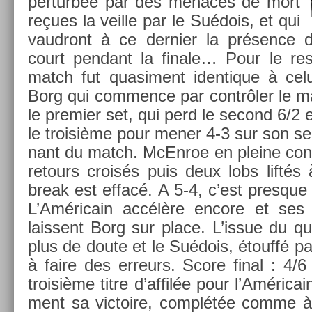
per­turbée par des menaces de mort
reçues la veil­le par le Suédois, et qui
vaud­ront à ce de­rni­er la présence d’
court pen­dant la fin­ale… Pour le re
match fut quasi­ment iden­tique à ce
Borg qui com­m­ence par contrôler le ma
le pre­mi­er set, qui perd le second 6/2 
le troisiè­me pour mener 4-3 sur son ser­
nant du match. McEn­roe en pleine con­f
re­tours croisés puis deux lobs liftés 
break est effacé. A 5-4, c’est pre­squ
L’Américain accélère en­core et ses r
lais­sent Borg sur place. L’issue du qu
plus de doute et le Suédois, étouffé p
à faire des er­reurs. Score final : 4/6
troisiè­me titre d’affilée pour l’Américain
ment sa vic­toire, complétée comme 