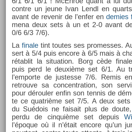
6/1 6/1 6/1 ! McEn­roe quant à lui dut 
con­tre un jeune Ivan Lendl en quarts
avant de re­venir de l’enfer en
de­m­ies
mena deux sets à un et 2-0 avant de s
0/6 6/3 7/6).
La
fin­ale
tint toutes ses pro­mes­ses. Au
sert à 5/4 puis en­core à 6/5 mais à ch
rétab­lit la situa­tion. Borg cède fin­al
puis perd le deuxième set 6/1. Au tr
l’em­porte de just­es­se 7/6. Remis e
retro­uve sa con­centra­tion, son ser­v
pour déroul­er enfin son ten­nis de démo
te ce quat­rième set 7/5. A deux sets pa
du Suédois ne faisait plus de doute
perdu de cin­quiè­me set de­puis
Wi
l’époque où il n’était en­core qu’un j