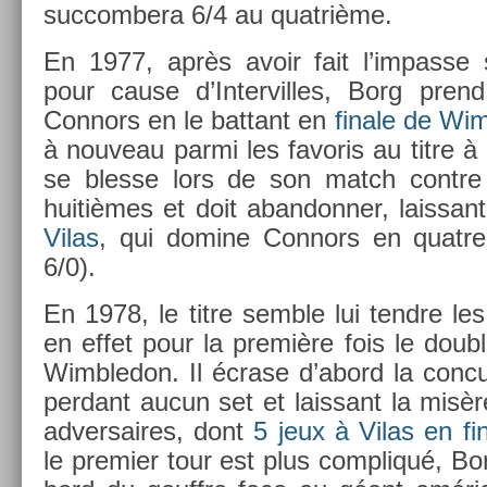
suc­com­bera 6/4 au quat­rième.
En 1977, après avoir fait l’im­passe
pour cause d’In­tervil­les, Borg pren
Con­nors en le bat­tant en
fin­ale de Wi
à nouveau parmi les favoris au titre à F
se bles­se lors de son match con­tr
huitièmes et doit ab­an­donn­er, lais­san
Vilas
, qui domine Con­nors en quat­re
6/0).
En 1978, le titre semble lui tendre les
en effet pour la première fois le dou
Wimbledon. Il écrase d’abord la con­cu
per­dant aucun set et lais­sant la misè
ad­versaires, dont
5 jeux à Vilas en fin
le pre­mi­er tour est plus com­pliqué, Bo