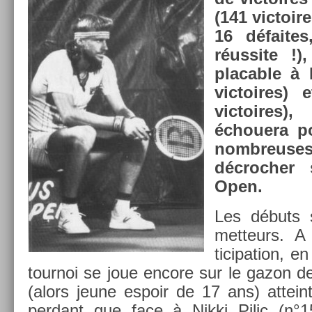
(141 vic­toi
16 défaite
réus­site !
plac­able à
vic­toires)
vic­toire
échouera po
nombreuses
décroch­er
Open.
Les débuts s
met­teurs. A
ticipa­tion, e
tour­noi se joue en­core sur le gazon d
(alors jeune es­poir de 17 ans) at­tein
per­dant que face à Nikki Pilic (n°1