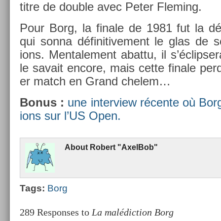
titre de doub­le avec Peter Flem­ing.
Pour Borg, la fin­ale de 1981 fut la dé
qui sonna définitive­ment le glas de ses
ions. Men­tale­ment ab­at­tu, il s’éclip­
le savait en­core, mais cette fin­ale per
er match en Grand chelem…
Bonus :
une in­ter­view récente où Borg
ions sur l’US Open.
About
Robert "Ax­el­Bob"
Tags:
Borg
289 Responses to
La malédiction Borg