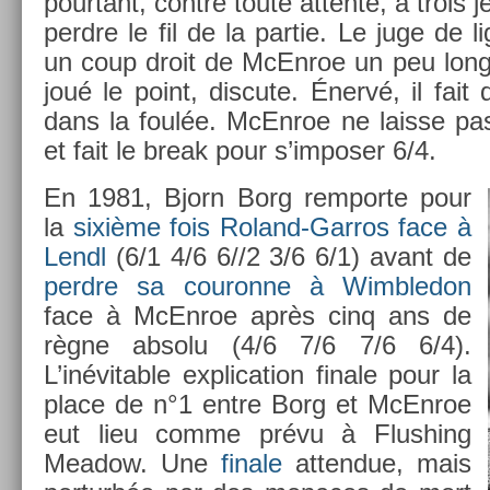
pour­tant, con­tre toute at­tente, à trois 
per­dre le fil de la par­tie. Le juge de 
un coup droit de McEn­roe un peu long
joué le point, dis­cute. Énervé, il fait
dans la foulée. McEn­roe ne lais­se pas 
et fait le break pour s’im­pos­er 6/4.
En 1981, Bjorn Borg re­mpor­te pour
la
sixième fois Roland-Garros face à
Lendl
(6/1 4/6 6//2 3/6 6/1) avant de
per­dre sa co­uron­ne à Wimbledon
face à McEn­roe après cinq ans de
règne ab­solu (4/6 7/6 7/6 6/4).
L’inévit­able ex­plica­tion fin­ale pour la
place de n°1 entre Borg et McEn­roe
eut lieu comme prévu à Flush­ing
Meadow. Une
fin­ale
at­tendue, mais