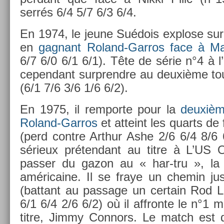
serrés 6/4 5/7 6/3 6/4.
En 1974, le jeune Suédois ex­plose sur
en
gag­nant Roland-Garros face à Man
6/7 6/0 6/1 6/1). Tête de série n°4 à l
cepen­dant sur­prendre au deuxième tour
(6/1 7/6 3/6 1/6 6/2).
En 1975, il re­mpor­te pour la
deuxièm
Roland-Garros
et at­teint les quarts de
(perd con­tre Arthur Ashe 2/6 6/4 8/6 
sérieux préten­dant au titre à L’US 
pass­er du gazon au « har-tru », la t
américaine. Il se fraye un chemin jus
(bat­tant au pas­sage un cer­tain Rod 
6/1 6/4 2/6 6/2) où il affron­te le n°1 m
titre, Jimmy Con­nors. Le match est d