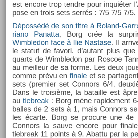
est en­core trop tendre pour inquiéter l
pose en trois sets serrés : 7/5 7/5 7/5.
Dépossédé de son titre à Roland-Garr
riano Panat­ta
, Borg crée la sur­pr
Wimbledon face à Ilie Nas­tase
. Il ar­
le statut de favori, d’autant plus que
quarts de Wimbledon par Ros­coe Tann
au meil­leur de sa forme. Les deux joue
comme prévu en
fin­ale
et se par­tagent
sets (pre­mi­er set Con­nors 6/4, deux
Dans le troisiè­me, la batail­le est âpr
au
tieb­reak
: Borg mène rapide­ment 6-3
bal­les de 2 sets à 1, mais Con­nors s
les écarte. Borg se pro­cure une 4e 
Con­nors la sauve en­core pour fin­ale­
tieb­reak 11 points à 9. Ab­at­tu par la 