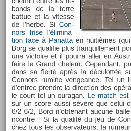
chemin entre les re­
bonds de la terre
bat­tue et la vites­se
de l’herbe. Si
Con­
nors frise l’élimina­
tion face à Panat­ta
en huitièmes (qui
Borg se qualifie plus tran­quil­le­ment pou
une vic­toire et il pour­ra aller en Aust
faire le Grand chelem. Cepen­dant, pr
dans sa fierté après la déculottée 
Con­nors rumine ven­gean­ce. Tel un lio
d’entrée pre­ndre la di­rec­tion des op­éra
le court tel un ouragan.
Le match est 
sur un score aussi sévère que celui 
6/2 6/2, Borg n’ob­tenant aucune balle
ncontre ! Si la qualité du jeu de Con­n
chez tous les ob­ser­vateurs, la rumeu