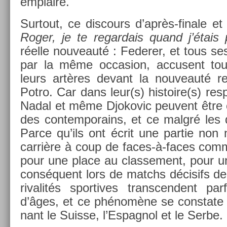
emplaire.
Sur­tout, ce dis­cours d’après-finale e
Roger, je te re­gar­dais quand j’étais 
réelle nouveauté : Feder­er, et tous ses
par la même oc­cas­ion, ac­cusent to
leurs artères de­vant la nouveauté r
Potro. Car dans leur(s) his­toire(s) re­sp
Nadal et même Djokovic peuvent être
des con­tem­porains, et ce malgré les d
Parce qu’ils ont écrit une par­tie non 
carrière à coup de faces-à-faces com­m
pour une place au clas­se­ment, pour 
conséquent lors de matchs décisifs de 
rivalités spor­tives trans­cen­dent par
d’âges, et ce phénomène se con­state c
nant le Suis­se, l’Es­pagnol et le Serbe.