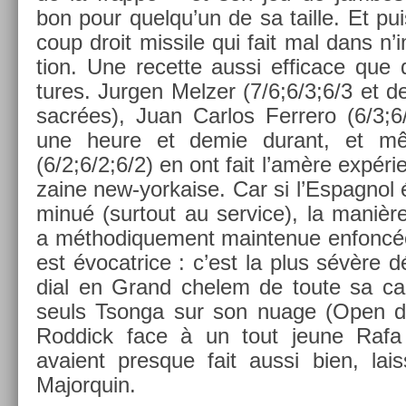
bon pour quel­qu’un de sa tail­le. Et pui
coup droit mis­sile qui fait mal dans n’i
tion. Une re­cet­te aussi ef­ficace que 
tures. Jurg­en Melz­er (7/6;6/3;6/3 et 
sacrées), Juan Car­los Fer­rero (6/3;6/
une heure et demie durant, et m
(6/2;6/2;6/2) en ont fait l’amère ex­péri
zaine new-yorkaise. Car si l’Es­pagnol ét
minué (sur­tout au ser­vice), la manière 
a méthodique­ment main­tenue en­foncée
est évocat­rice : c’est la plus sévère 
di­al en Grand chelem de toute sa car
seuls Tson­ga sur son nuage (Open d’
Rod­dick face à un tout jeune Ra
avaient pre­sque fait aussi bien, lai
Major­quin.