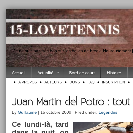
"Je ne suis pas très bon sur les balles de break. Heureusement
Accueil
Actualité
Bord de court
Histoire
À PROPOS
AUTEURS
DONS
FAQ
INSCRIPTION
Juan Martin del Potro : tout
By
Guillaume
| 15 octobre 2009 | Filed under:
Légendes
Ce lundi-là, tard
dans la nuit, on