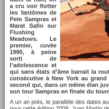
a cru voir flott­er
les fantômes de
Pete Sampras et
Marat Safin sur
Flush­ing
Meadows. Le
pre­mi­er, cuvée
1990, à peine
sorti de
l’adolesc­ence et
qui sans états d’âme bar­rait la rout
con­sécutive à New York au grand 
second qui, dans un même élan juvén
son tour Sampras en fin­ale du tour­n
A un an près, le para­llèle des dates aur
pour cette édi­tion 2009, Juan Mar­tin 