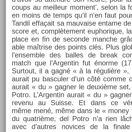
coups au meil­leur mo­ment’, selon la f
en moins de temps qu’il n’en faut pour 
Tan­dil effaçait sa mauva­ise en­tame de 
score et, com­plète­ment eup­horique, lai
place en fin de secon­de man­che grâc
able maîtrise des points clés. Plus glo
l’en­semble des bal­les de break co
match que l’Ar­gentin fut énorme (1
Sur­tout, il a gagné « à la régulière »
aurait pu bas­cul­er d’un côté comme de
aurait « du » gagn­er le deuxième set, 
Potro. L’Ar­gentin aurait « du » gagn­er 
re­venu au Suis­se. Et dans ce vérit
même mené, même dans le « money ti
du quat­rième, del Potro n’a rien lâc
avec d’aut­res novices de la fin­al