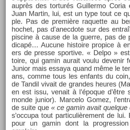
auprès des tor­turés Guil­lermo Coria
Juan Mar­tin, lui, est un type tout ce qu
ple. Pas de première raquet­te au be
hoc­het, pas d’anec­dote sur des en­tra
pis­cine à cause de la guer­re, pas de 
dicapé… Aucune his­toire pro­pice à en­
ers de pre­sse spor­tive. « Delpo » es
toire, qui gamin aurait voulu de­venir 
Junior mais es­saya quand même le ten­
ans, comme tous les en­fants du coin,
de Tan­dil vivait de gran­des heures (M
en est issu, venait à l’époque d’être
monde junior). Mar­celo Gomez, l’entr
de suite que
« ce gamin avait quel­que
s’oc­cupa tout par­ticuliè­re­ment de lui.
pour un gamin dont la pro­gress­ion