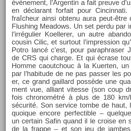
évène­ment, l’Ar­gentin a fait pre­uve d’
en déclarant for­fait pour Cin­cinnati
fraîcheur ainsi ob­tenu aura peut-êtr
Flush­ing Meadows. Un set perdu par in­
l’irréguli­er Koel­ler­er, un autre ab­an
co­usin Cilic, et sur­tout l’impress­ion q
Potro lancé c’est, pour para­phras­er
de CRS qui char­ge. Et qui écrase tou
Homme caoutchouc à la Kuert­en, u
par l’habitude de ne pas pass­er les po
er, ce grand gail­lard possède une qual
ment vue, al­liant vites­se (son coup d
fois chronométré à plus de 180 km/h
sécurité. Son ser­vice tombe de haut, le 
quoique en­core per­fec­tible – quel­qu
un cer­tain Safin quand il le cro­ise e
de la frap­pe – et son jeu de jam­bes