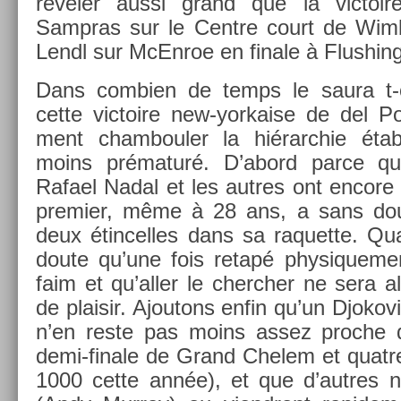
révéler aussi grand que la vic­toir
Sampras sur le Centre court de Wimb
Lendl sur McEn­roe en fin­ale à Flush­
Dans com­bi­en de temps le saura t-on
cette vic­toire new-yorkaise de del P
ment cham­boul­er la hié­rarchie étab
moins prématuré. D’abord parce qu
Rafael Nadal et les aut­res ont en­core
pre­mi­er, même à 28 ans, a sans do
deux étin­celles dans sa raquet­te. Q
doute qu’une fois retapé physique­men
faim et qu’aller le cherch­er ne sera a
de plaisir. Ajoutons enfin qu’un Djokov
n’en reste pas moins assez pro­che d
demi-finale de Grand Chelem et quat­re 
1000 cette année), et que d’aut­res n