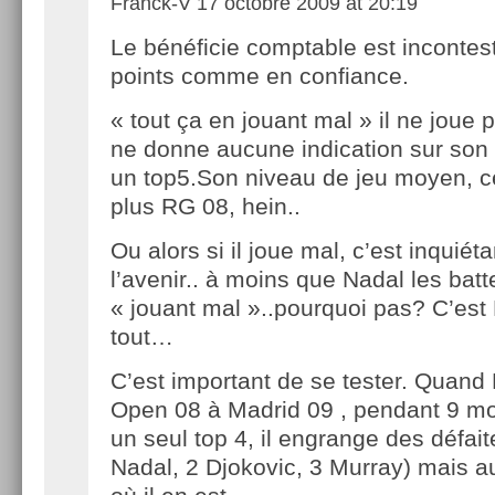
Franck-V
17 octobre 2009 at 20:19
Le bénéficie comptable est incontes
points comme en confiance.
« tout ça en jouant mal » il ne joue
ne donne aucune indication sur son 
un top5.Son niveau de jeu moyen, c
plus RG 08, hein..
Ou alors si il joue mal, c’est inquiét
l’avenir.. à moins que Nadal les batt
« jouant mal »..pourquoi pas? C’est
tout…
C’est important de se tester. Quand
Open 08 à Madrid 09 , pendant 9 moi
un seul top 4, il engrange des défait
Nadal, 2 Djokovic, 3 Murray) mais a