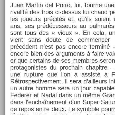
Juan Mar­tin del Potro, lui, tour­ne un
rivalité des trois ci-dessus lui chaud pe
les joueurs précités et, qu’ils soien
ans, ses prédéces­seurs au pal­marè
sont tous des « vieux ». En cela, un
vient sans doute de com­menc­e
précédent n’est pas en­core ter­miné – 
en­core bien des ar­gu­ments à faire valo
er que cer­tains de ses mem­bres seront
pro­tagonis­tes du pro­chain chapit­re 
une rup­ture que l’on a as­s­isté à 
Rétros­pective­ment, il sera d’ail­leurs in
un autre homme sera un jour cap­able 
Feder­er et Nadal dans un même Gran
dans l’enchaî­ne­ment d’un Super Satur­
de repos entre deux. Le sym­bole pour­r