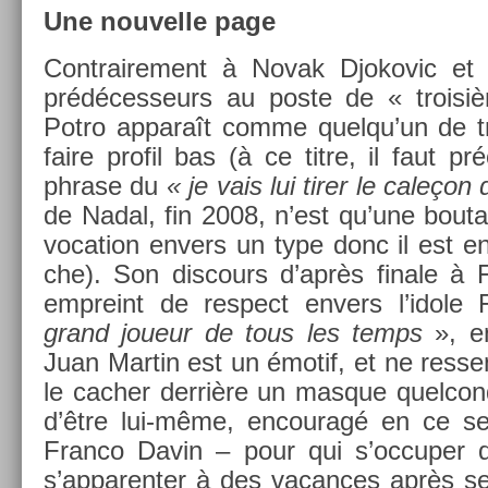
Une nouvel­le page
Contra­ire­ment à Novak Djokovic et
prédéces­seurs au poste de « troisi
Potro ap­paraît comme quel­qu’un de tr
faire pro­fil bas (à ce titre, il faut pr
phrase du
« je vais lui tirer le caleçon
de Nadal, fin 2008, n’est qu’une bouta
voca­tion en­v­ers un type donc il est e
che). Son dis­cours d’après fin­ale à
em­preint de re­spect en­v­ers l’idole
grand joueur de tous les temps
», en 
Juan Mar­tin est un émotif, et ne re­ss
le cach­er derrière un mas­que quel­conq
d’être lui-même, en­couragé en ce s
Fran­co Davin – pour qui s’oc­cup­er 
s’ap­parent­er à des vacan­ces après 