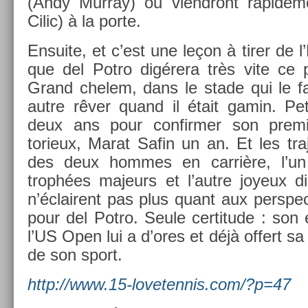
(Andy Mur­ray) ou viendront rapide­me
Cilic) à la porte.
En­suite, et c’est une leçon à tirer de l’H
que del Potro digérera très vite ce p
Grand chelem, dans le stade qui le fa
autre rêver quand il était gamin. P
deux ans pour con­firm­er son pre­m
torieux, Marat Safin un an. Et les tra
des deux hom­mes en carrière, l’un co
trophées majeurs et l’autre joyeux di­l
n’éclairent pas plus quant aux per­spec­
pour del Potro. Seule cer­titude : son éc
l’US Open lui a d’ores et déjà of­fert 
de son sport.
http://www.15-lovetennis.com/?p=47