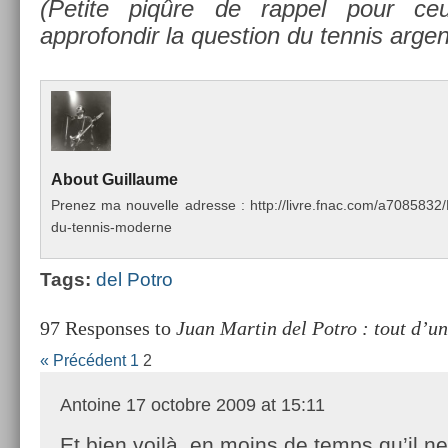
(Petite piqûre de rap­pel pour ceu
approfon­dir la ques­tion du ten­nis ar­gen
About
Guil­laume
Pre­nez ma nouvel­le ad­resse : http://livre.fnac.com/a70858
du-tennis-moderne
Tags:
del Potro
97 Responses to
Juan Martin del Potro : tout d’u
« Précédent
1
2
Antoine
17 octobre 2009 at 15:11
Et bien voilà, en moins de temps qu’il ne