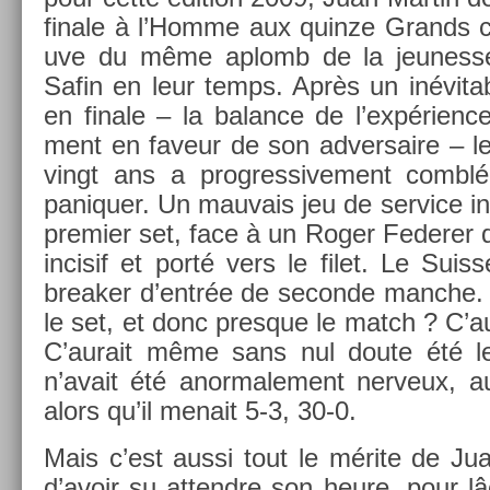
fin­ale à l’Homme aux quin­ze Grands c
uve du même ap­lomb de la jeunes­
Safin en leur temps. Après un in­évit­
en fin­ale – la balan­ce de l’expéri­ence
ment en faveur de son ad­versaire – le
vingt ans a pro­gres­sive­ment comblé
paniqu­er. Un mauvais jeu de ser­vice in­
pre­mi­er set, face à un Roger Feder­er q
in­cisif et porté vers le filet. Le Suis­
break­er d’entrée de secon­de man­che. 
le set, et donc pre­sque le match ? C’au
C’aurait même sans nul doute été le
n’avait été an­or­male­ment ner­veux, a
alors qu’il menait 5-3, 30-0.
Mais c’est aussi tout le mérite de Jua
d’avoir su at­tendre son heure, pour lâ