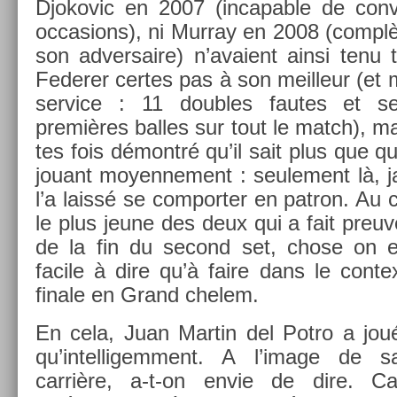
Djokovic en 2007 (in­cap­able de con­ve
oc­cas­ions), ni Mur­ray en 2008 (com­pl
son ad­versaire) n’avaient ainsi tenu
Feder­er cer­tes pas à son meil­leur (e
ser­vice : 11 doub­les fautes et 
premières bal­les sur tout le match), m
tes fois démontré qu’il sait plus que q
jouant moyen­ne­ment : seule­ment là, j
l’a laissé se com­port­er en pat­ron. Au c
le plus jeune des deux qui a fait pre­uve
de la fin du second set, chose on e
facile à dire qu’à faire dans le con­te
fin­ale en Grand chelem.
En cela, Juan Mar­tin del Potro a jou
qu’in­telligem­ment. A l’image de s
carrière, a-t-on envie de dire. Ca