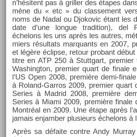
n’hésitent pas à grill­er des étapes dans
mène du « etc » du clas­se­ment ver
noms de Nadal ou Djokovic étant les de­r
date d’une lon­gue tradi­tion), del
échelons les uns après les aut­res, mé
mi­ers résul­tats mar­quants en 2007, p
et légère éclip­se, re­tour pro­bant début
titre en ATP 250 à Stuttgart, pre­mi­er
Was­hington, pre­mi­er quart de fin­al
l’US Open 2008, première demi-final
à Roland-Garros 2009, pre­mi­er quart d
Se­ries à Mad­rid 2008, première demi
Se­ries à Miami 2009, première fin­ale 
Montréal en 2009. Une étape après l’a
jamais en­jamb­er plusieurs échelons à l
Après sa défaite con­tre Andy Mur­ray l