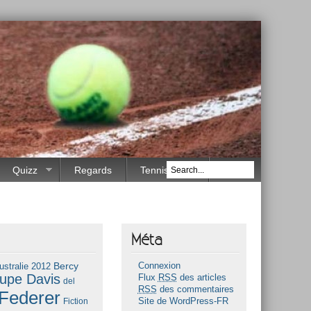
Quizz
Regards
Tennis Race
Méta
Bercy
ustralie 2012
Connexion
upe Davis
Flux
RSS
des articles
del
RSS
des commentaires
Federer
Fiction
Site de WordPress-FR