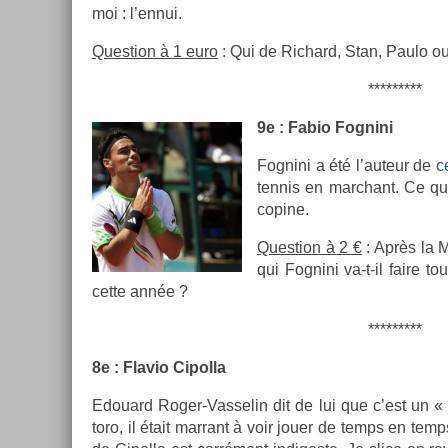
moi : l’ennui.
Ques­tion à 1 euro
: Qui de Ric­hard, Stan, Paulo ou 
*********
9e : Fabio Fog­nini
Fog­nini a été l’auteur de
c
ten­nis en marchant. Ce qu
co­pine.
Ques­tion à 2 €
: Après la 
qui Fog­nini va-t-il faire t
cette année ?
*********
8e : Flavio Cipol­la
Edouard Roger-Vasselin dit de lui que c’est un 
toro, il était mar­rant à voir jouer de temps en tem