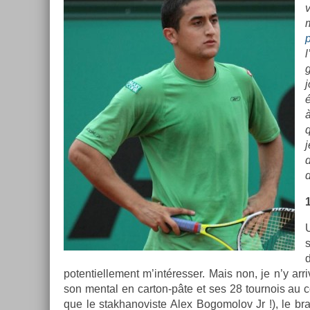
l
é
q
d
d
d
poten­tiel­le­ment m’intéress­er. Mais non, je n’y ar­
son ment­al en carton-pâte et ses 28 tour­nois au
que le stak­hanovis­te Alex Bogomolov Jr !), le br