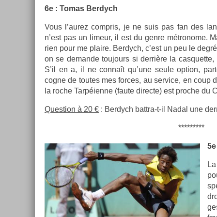
6e : Tomas Be­rdych
Vous l’aurez com­pris, je ne suis pas fan des la
n’est pas un li­meur, il est du genre métronome. Ma
rien pour me plaire. Be­rdych, c’est un peu le degré 
on se de­man­de toujours si derrière la cas­quet­te
S’il en a, il ne connaît qu’une seule opt­ion, par­t
cogne de toutes mes for­ces, au ser­vice, en coup dr
la roche Tarpéienne (faute di­rec­te) est pro­che du C
Ques­tion à 20 €
: Be­rdych battra-t-il Nadal une der
*********
5e
La
po
sp
dr
ge