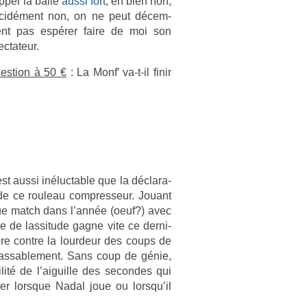
pp­er la balle
aussi fort
, eh bien non,
cidément non, on ne peut décem­
nt pas espérer faire de moi son
c­tateur.
es­tion à 50 €
: La Monf’ va-t-il finir
st aussi in­éluct­able que la déclara­
s de ce rouleau com­pres­seur. Jouant
ue match dans l’année (oeuf?) avec
e de las­situde gagne vite ce de­rni­
ire con­tre la lour­deur des coups de
­las­sable­ment. Sans coup de génie,
ité de l’aiguil­le des secon­des qui
er lorsque Nadal joue ou lorsqu’il