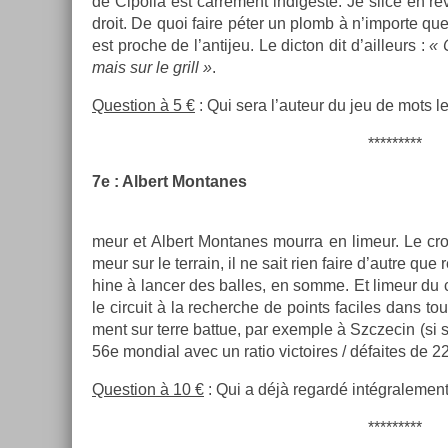
de Cipol­la est carrément in­diges­te. Je slice en re
droit. De quoi faire péter un plomb à n’im­porte que
est pro­che de l’an­tijeu. Le di­cton dit d’ail­leurs :
« 
mais sur le grill »
.
Ques­tion à 5 €
: Qui sera l’auteur du jeu de mots le 
*********
7e : Al­bert Mon­tanes
meur et Al­bert Mon­tanes mour­ra en li­meur. Le cr
meur sur le ter­rain, il ne sait rien faire d’autre qu
hine à lanc­er des bal­les, en somme. Et li­meur du 
le cir­cuit à la re­cherche de points faciles dans tou
ment sur terre bat­tue, par ex­em­ple à Szczecin (si si
56e mon­di­al avec un ratio vic­toires / défaites de 2
Ques­tion à 10 €
: Qui a déjà re­gardé in­tégrale­me
*********