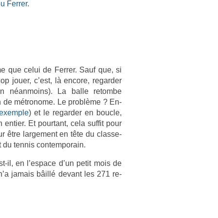
u Ferr­er
.
e que celui de Ferr­er. Sauf que, si
cop jouer, c’est, là en­core, re­gard­er
on néan­moins). La balle re­tom­be
ion de métronome. Le problème ? En­
ex­em­ple
) et le re­gard­er en bouc­le,
ti­er. Et pour­tant, cela suf­fit pour
r être lar­ge­ment en tête du clas­se­
 du ten­nis con­tem­porain.
il, en l’es­pace d’un petit mois de
a jamais bâillé de­vant les 271 re­