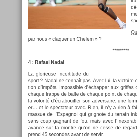
fra
dé
me
spe
Qu
par nous « claqu­er un Chelem » ?
*********
4 : Rafael Nadal
La glorieuse in­cer­titude du
sport ? Nadal ne connaît pas. Avec lui, la vic­toire e
tion d’impôts. Im­pos­sible d’échapp­er aux grif­fe
chaque frap­pe de balle de chaque point de chaq
la volonté d’écrabouill­er son ad­versaire, une form
er… et le spec­tateur avec. Rien, il n’y a rien à fa
mas­sue de l’Es­pagnol qui grig­note du ter­rain in
sans coup gag­nant de fou, mais avec l’inexorabil
avan­ce sur la montre qu’on ne cesse de re­gard­
prend 45 secon­des avant de ser­vir.