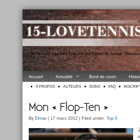
"Je ne suis pas très bon sur les balles de break. Heur
Accueil
Actualité
Bord de court
Histo
À PROPOS
AUTEURS
DONS
FAQ
INSCRIP
Mon « Flop-Ten »
By
Elmar
| 17 mars 2012 | Filed under:
Top 5