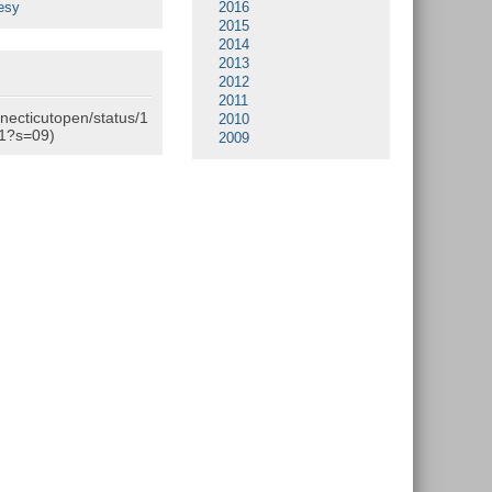
esy
2016
2015
2014
2013
2012
2011
nnecticutopen/status/1
2010
1?s=09)
2009