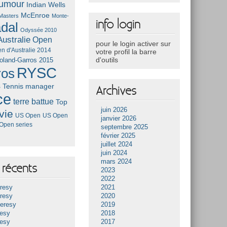
umour
Indian Wells
McEnroe
Masters
Monte-
info login
dal
Odyssée 2010
ustralie
Open
pour le login activer sur
n d'Australie 2014
votre profil la barre
d'outils
oland-Garros 2015
RYSC
ros
s
Tennis manager
Archives
ce
terre battue
Top
juin 2026
vie
US Open
US Open
janvier 2026
Open series
septembre 2025
février 2025
juillet 2024
juin 2024
mars 2024
récents
2023
2022
resy
2021
resy
2020
Heresy
2019
resy
2018
resy
2017