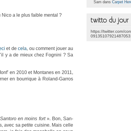
Sam dans
Carpet Her
Nico a le plus faib­le ment­al ?
twitto du jour
https://twitter.com/co
09135107921487053
eci
et de
cela
, ou com­ment jouer au
’il y a de mieux chez Fog­nini ? Sa
Monf’ en 2010 et Mon­tanes en 2011,
ourn­er en bour­rique à Roland-Garros
«
San­toro en moins fort
». Bon, San­
ps, avec sa petite cuisine. Mais celle