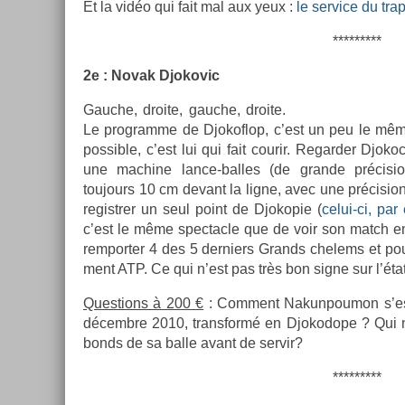
Et la vidéo qui fait mal aux yeux :
le ser­vice du trap
*********
2e : Novak Djokovic
Gauc­he, droite, gauc­he, droite.
Le pro­gram­me de Djokof­lop, c’est un peu le mêm
pos­sible, c’est lui qui fait co­urir. Re­gard­er Djoko
une mac­hine lance-balles (de gran­de précis­i
toujours 10 cm de­vant la ligne, avec une précis­
registr­er un seul point de Djokopie (
celui-ci, par 
c’est le même spec­tacle que de voir son match en en­
re­mport­er 4 des 5 de­rni­ers Grands chelems et pou
ment ATP. Ce qui n’est pas très bon signe sur l’état
Ques­tions à 200 €
: Com­ment Nakun­poumon s’est-
décembre 2010, trans­formé en Djokodope ? Qui n’
bonds de sa balle avant de ser­vir?
*********