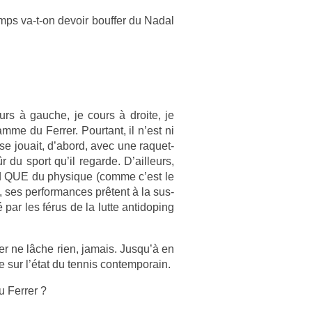
mps va-t-on de­voir bouff­er du Nadal
urs à gauc­he, je cours à droite, je
m­me du Ferr­er. Pour­tant, il n’est ni
is se jouait, d’abord, avec une raquet­
r du sport qu’il re­gar­de. D’ail­leurs,
end QUE du physique (comme c’est le
), ses per­for­mances prêtent à la sus­
rré par les férus de la lutte anti­dop­ing
r­er ne lâche rien, jamais. Jusqu’à en
 sur l’état du ten­nis con­tem­porain.
 Ferr­er ?