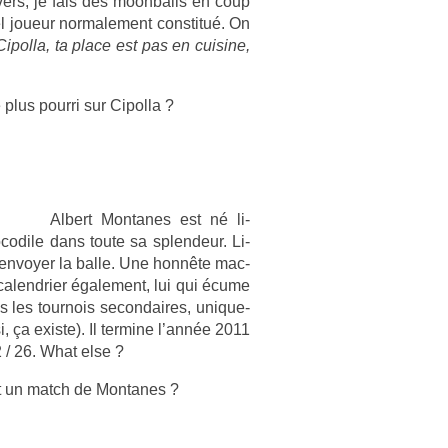
­v­ers, je fais des moon­balls en coup
l joueur nor­male­ment con­stitué. On
Cipol­la, ta place est pas en cuisine,
plus pour­ri sur Cipol­la ?
Al­bert Mon­tanes est né li­
ocodile dans toute sa splen­deur. Li­
e re­nvoy­er la balle. Une honnête mac­
calendri­er égale­ment, lui qui écume
s les tour­nois secon­daires, uni­que­
, ça ex­is­te). Il ter­mine l’année 2011
2 / 26. What else ?
nt un match de Mon­tanes ?