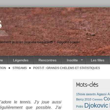
eusement je m'en procure beaucoup !" Roger Federer
ire
Légendes
Rencontres
Insolite
Les filles
TION
STREAMS
POST-IT : GRANDS CHELEMS ET STATISTIQUES
Mots-clés
Agassi
A
15love awards
Co
Bercy 2010
Connors
J’adore le ten­nis. J’y joue aussi
Djokovic
Potro
réguliè­re­ment que pos­sible. J’ai