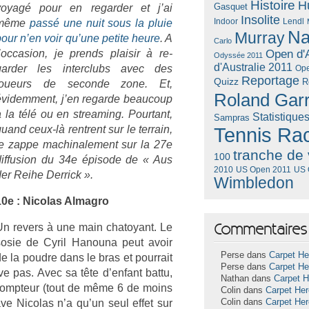
Histoire
H
Gasquet
voyagé pour en re­gard­er et j’ai
Insolite
Lendl
même
passé une nuit sous la pluie
Indoor
Na
Murray
pour n’en voir qu’une petite
heure
.
A
Carlo
’oc­cas­ion, je pre­nds plaisir à re­
Open d'A
Odyssée 2011
d'Australie 2011
gard­er les in­terclubs avec des
Ope
Reportage
Quizz
R
joueurs de secon­de zone. Et,
Roland Gar
videm­ment, j’en re­gar­de be­aucoup
à la
télé ou en stream­ing. Pour­tant,
Statistique
Sampras
uand ceux-là re­ntrent sur le
ter­rain,
Tennis Ra
je zappe mac­hinale­ment sur la 27e
tranche de 
100
if­fus­ion du 34e
épisode de « Aus
US Open 2011
US 
2010
er Reihe De­rrick ».
Wimbledon
10e : Nicolas Al­mag­ro
Commentaires 
Un re­v­ers à une main chatoyant. Le
sosie de Cyril Han­ouna peut avoir
Perse dans
Carpet He
e la poud­re dans le bras et pour­rait
Perse dans
Carpet He
rive pas. Avec sa tête d’en­fant battu,
Nathan dans
Carpet 
 com­pteur (tout de même 6 de moins
Colin dans
Carpet He
ave Nicolas n’a qu’un seul effet sur
Colin dans
Carpet He