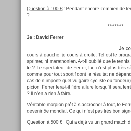
Ques­tion à 100 €
: Pen­dant en­core com­bi­en de te
?
*********
3e : David Ferr­er
Je co
cours à gauc­he, je cours à droite. Tel est le pro­gra
sprint­er, ni marat­honi­en. A-t-il oublié que le ten­n
te ? Le spec­tateur de Ferr­er, lui, n’est plus très sû
comme pour tout spor­tif dont le résul­tat ne dép
cas de n’im­porte quel vul­gaire cyc­liste ou fon­deur
pic­ion. Ferr­er fera-t-il fière al­lure lorsqu’il sera fe
? Il n’en a rien à faire.
Vérit­able morp­ion prêt à s’accroch­er à tout, le Fer
de­venir 5e mon­di­al. Ce qui n’est pas très bon signe
Ques­tion à 500 €
: Qui a déjà vu un grand match du