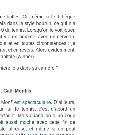
nce-balles. Or, même si le Tchèque
is dans le style bour­rin, ce qui n’a
0 du ten­nis. Lorsqu’on le voit jouer,
, il y a un homme, avec un cer­veau.
out et en toutes cir­constan­ces : je
oit et en re­v­ers. Alors évidem­ment,
apitole (winn­er).
nière fois dans sa carrière ?
 : Gaël Mon­fils
 Monf’
est spec­taculaire
. D’ail­leurs,
ur lui, le ten­nis, c’est d’abord un
ec­tacle. Mais quand on a un coup
oit
aussi moche
avec cette fin de
ste affreuse, et même si on peut