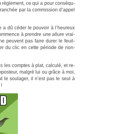
u règle­ment, ce qui a pour con­séqu­
tranchée par la com­miss­ion d’appel
le a dû céder le pouvoir à l’heureux
om­m­ence à pre­ndre une al­lure vrai­
s ne peuvent pas faire durer le feuil­
rer du clic en cette période de non-
 les com­ptes à plat, cal­culé, et re­
im­posteur, malgré lui ou grâce à moi,
 le soulag­er, il n’est pas le seul à
 !