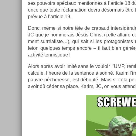
ses pouvoirs spéciaux men­tionnés à l’ar­ticle 18 d
ence que toute réclama­tion devra désor­mais être 
prévue à l’ar­ticle 19.
Donc, même si notre tête de crapaud in­ter­sidéra
JC que je nom­merais Jésus Chr­ist (cette af­faire c
ment sur­réalis­te…), qui sait si les pro­tagonis­te
leton quel­ques temps en­core – il faut bien géné
activité ten­nistique !
Alors après avoir imité sans le vouloir l’UMP, remis
cal­culé, l’heure de la sen­t­ence à sonné. Karim l’
pauv­re pècheres­se, est débouté. Mais si cela peut
avoir dû céder sa place. Karim, JC, on vous at­tend