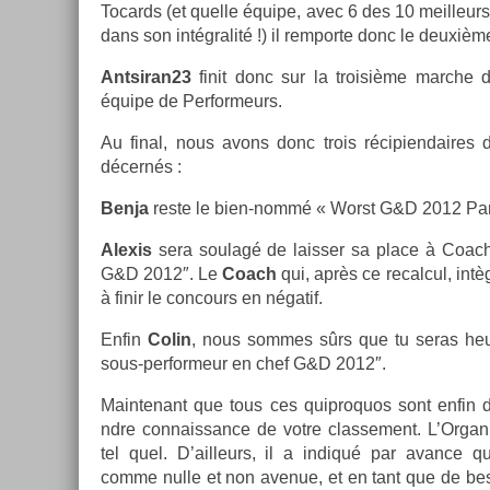
Tocards (et quel­le équipe, avec 6 des 10 meil­leur
dans son in­tégralité !) il re­mpor­te donc le deuxièm
An­tsiran23
finit donc sur la troisiè­me marche 
équipe de Per­for­meurs.
Au final, nous avons donc trois récipien­daires di
décernés :
Benja
reste le bien-nommé « Worst G&D 2012 Par­t
Al­exis
sera soulagé de laiss­er sa place à Coach 
G&D 2012″. Le
Coach
qui, après ce re­cal­cul, int
à finir le con­cours en négatif.
Enfin
Colin
, nous som­mes sûrs que tu seras heur
sous-performeur en chef G&D 2012″.
Main­tenant que tous ces quip­roquos sont enfin 
ndre con­nais­sance de votre clas­se­ment. L’Or­gan
tel quel. D’ail­leurs, il a in­diqué par avan­ce qu
comme nulle et non avenue, et en tant que de be­so