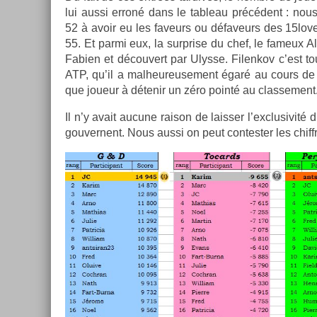
lui aussi erroné dans le tab­leau précédent : nous 
52 à avoir eu les faveurs ou défaveurs des 15lovers
55. Et parmi eux, la sur­pr­ise du chef, le fameux A
Fabi­en et découvert par Ulys­se. Filen­kov c’est to
ATP, qu’il a mal­heureuse­ment égaré au cours de c
que joueur à détenir un zéro pointé au clas­se­ment
Il n’y avait aucune raison de laiss­er l’exclusivité d
gouver­nent. Nous aussi on peut con­test­er les chiffre