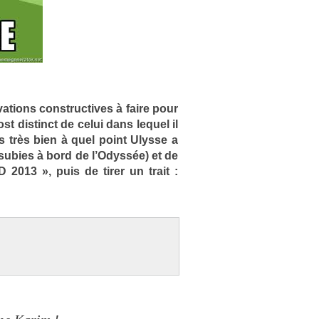
­tions con­struc­tives à faire pour
st dis­tinct de celui dans lequel il
s très bien à quel point Ulys­se a
 sub­ies à bord de l’Odyssée) et de
 2013 », puis de tirer un trait :