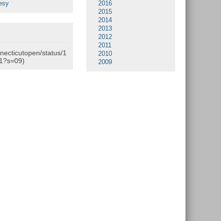
esy
2016
2015
2014
2013
2012
2011
nnecticutopen/status/1
2010
1?s=09)
2009