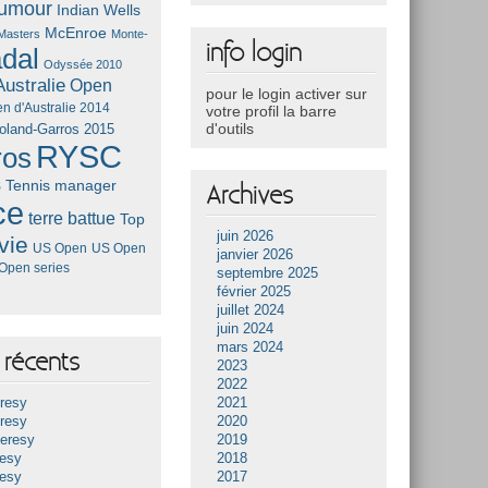
umour
Indian Wells
McEnroe
Masters
Monte-
info login
dal
Odyssée 2010
ustralie
Open
pour le login activer sur
n d'Australie 2014
votre profil la barre
d'outils
oland-Garros 2015
RYSC
ros
s
Tennis manager
Archives
ce
terre battue
Top
juin 2026
vie
US Open
US Open
janvier 2026
Open series
septembre 2025
février 2025
juillet 2024
juin 2024
mars 2024
récents
2023
2022
resy
2021
resy
2020
Heresy
2019
resy
2018
resy
2017