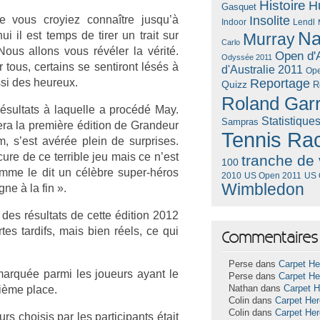
Histoire
H
Gasquet
ue vous croyiez connaître jusqu’à
Insolite
Lendl
Indoor
Na
ui il est temps de tirer un trait sur
Murray
Carlo
ous al­lons vous révéler la vérité.
Open d'A
Odyssée 2011
tous, cer­tains se sen­tiront lésés à
d'Australie 2011
Ope
ussi des heureux.
Reportage
Quizz
R
Roland Gar
 résul­tats à laquel­le a procédé May.
Statistique
Sampras
era la première édi­tion de Gran­deur
Tennis Ra
, s’est avérée plein de sur­prises.
re de ce ter­rible jeu mais ce n’est
tranche de 
100
Comme le dit un célèbre super-héros
US Open 2011
US 
2010
Wimbledon
gne à la fin ».
 des résul­tats de cette édi­tion 2012
­tes tar­difs, mais bien réels, ce qui
Commentaires 
Perse dans
Carpet He
ar­quée parmi les joueurs ayant le
Perse dans
Carpet He
rième place.
Nathan dans
Carpet 
Colin dans
Carpet He
Colin dans
Carpet He
rs choisis par les par­ticipants était