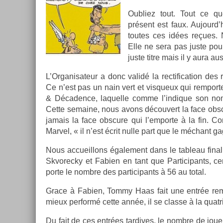
Oub­liez tout. Tout ce q
présent est faux. Aujourd’h
toutes ces idées reçues. N
Elle ne sera pas juste pour 
juste titre mais il y aura a
L’Or­ganisateur a donc validé la re­ctifica­tion des
Ce n’est pas un nain vert et vis­queux qui re­mpor­t
& Décad­ence, laquel­le comme l’in­dique son nom
Cette semaine, nous avons découvert la face ob­scu
jamais la face ob­scure qui l’em­porte à la fin. 
Mar­vel, « il n’est écrit nulle part que le méchant ga
Nous ac­cueil­lons égale­ment dans le tab­leau final
Skvorec­ky et Fabi­en en tant que Par­ticipants, cer
porte le nombre des par­ticipants à 56 au total.
Grace à Fabi­en, Tommy Haas fait une entrée re­m
mieux per­formé cette année, il se clas­se à la quat­
Du fait de ces entrées tar­dives, le nombre de joueu