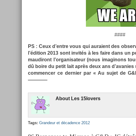
####
PS : Ceux d’entre vous qui auraient des ob­ser­va
l’édi­tion 2013 sont invités à les faire dans un po
maudiront l’or­ganisateur (nous im­aginons tou
dû boire du petit lait après deux ans d’avan­ies
com­menc­er ce de­rni­er par « Au sujet de G&D
————
About
Les 15lovers
Tags:
Gran­deur et décad­ence 2012