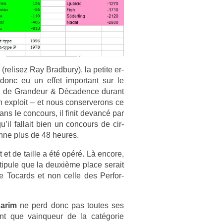
(re­lisez Ray Brad­bu­ry), la petite er­
donc eu un effet im­por­tant sur le
oi de Gran­deur & Décad­ence durant
x­ploit – et nous con­ser­verons ce
 le con­cours, il finit de­vancé par
il fal­lait bien un con­cours de cir­
on­ne plus de 48 heures.
et de tail­le a été opéré. Là en­core,
tipule que la deuxième place serait
de Tocards et non celle des Per­for­
arim
ne perd donc pas toutes ses
tant que vain­queur de la catégorie