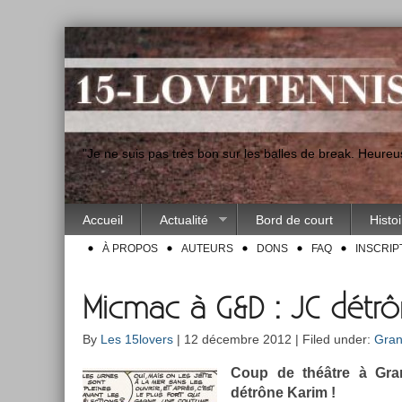
"Je ne suis pas très bon sur les balles de break. Heur
Accueil
Actualité
Bord de court
Histo
À PROPOS
AUTEURS
DONS
FAQ
INSCRIP
Micmac à G&D : JC détrô
By
Les 15lovers
| 12 décembre 2012 | Filed under:
Gran
Coup de théâtre à Gra
détrône Karim !