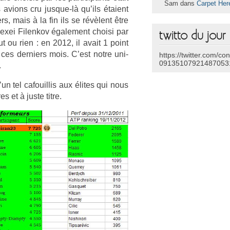
Sam dans
Carpet Her
av­ions cru jusque-là qu’ils étaient
, mais à la fin ils se révèlent être
l­exei Filen­kov égale­ment choisi par
twitto du jour
ut ou rien : en 2012, il avait 1 point
es de­rni­ers mois. C’est notre uni­
https://twitter.com/co
09135107921487053
.
’un tel cafouil­lis aux élites qui nous
s et à juste titre.