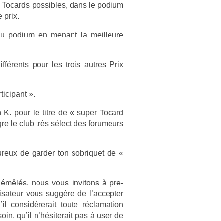
s Tocards pos­sibles, dans le podium
e prix.
du podium en menant la meil­leure
fférents pour les trois aut­res Prix
icipant ».
K. pour le titre de « super Tocard
ègre le club très sélect des forumeurs
eux de gard­er ton sob­riquet de «
démêlés, nous vous in­vitons à pre­
isateur vous suggère de l’ac­cept­er
’il con­sidérerait toute réclama­tion
in, qu’il n’hésiterait pas à user de