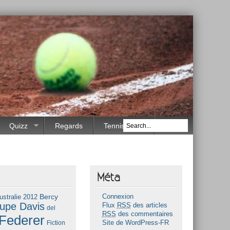
Quizz
Regards
Tennis Race
Méta
Bercy
ustralie 2012
Connexion
upe Davis
Flux
RSS
des articles
del
RSS
des commentaires
Federer
Fiction
Site de WordPress-FR