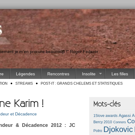
eusement je m'en procure beaucoup !" Roger Federer
ire
Légendes
Rencontres
Insolite
Les filles
TION
STREAMS
POST-IT : GRANDS CHELEMS ET STATISTIQUES
ne Karim !
Mots-clés
deur et Décadence
Agassi
A
15love awards
Co
Bercy 2010
Connors
n­deur & Décad­ence 2012 : JC
Djokovic
Potro