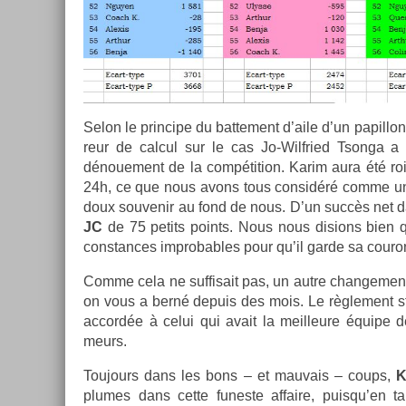
Selon le prin­cipe du bat­te­ment d’aile d’un papil­lon 
reur de cal­cul sur le cas Jo-Wilfried Tson­ga a 
dénoue­ment de la com­péti­tion. Karim aura été r
24h, ce que nous avons tous con­sidéré comme un e
doux souvenir au fond de nous. D’un succès net dans
JC
de 75 petits points. Nous nous dis­ions bien qu’
constan­ces im­prob­ables pour qu’il garde sa co­ur
Comme cela ne suf­fisait pas, un autre chan­ge­ment 
on vous a berné de­puis des mois. Le règle­ment s
ac­cordée à celui qui avait la meil­leure équipe 
meurs.
Toujours dans les bons – et mauvais – coups,
K
plumes dans cette funes­te af­faire, puis­qu’­en 