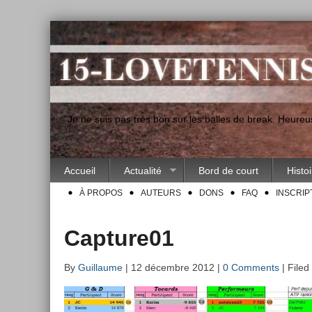
"Je ne suis pas très bon sur les balles de break. Heur
Accueil
Actualité
Bord de court
Histo
À PROPOS
AUTEURS
DONS
FAQ
INSCRIP
Capture01
By
Guillaume
| 12 décembre 2012 |
0 Comments
| Filed