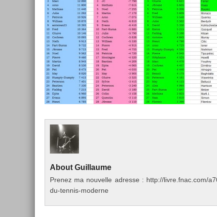
About
Guil­laume
Pre­nez ma nouvel­le ad­resse : http://livre.fnac.co
du-tennis-moderne