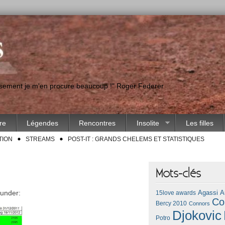
eusement je m'en procure beaucoup !" Roger Federer
ire
Légendes
Rencontres
Insolite
Les filles
TION
STREAMS
POST-IT : GRANDS CHELEMS ET STATISTIQUES
Mots-clés
 under:
Agassi
A
15love awards
Co
Bercy 2010
Connors
Djokovic
Potro