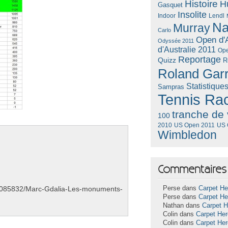
Histoire
H
Gasquet
Insolite
Lendl
Indoor
Na
Murray
Carlo
Open d'A
Odyssée 2011
d'Australie 2011
Ope
Reportage
Quizz
R
Roland Gar
Statistique
Sampras
Tennis Ra
tranche de 
100
US Open 2011
US 
2010
Wimbledon
Commentaires 
m/a7085832/Marc-Gdalia-Les-monuments-
Perse dans
Carpet He
Perse dans
Carpet He
Nathan dans
Carpet 
Colin dans
Carpet He
Colin dans
Carpet He