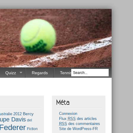
Quizz
Regards
Tennis Race
Méta
Bercy
ustralie 2012
Connexion
upe Davis
Flux
RSS
des articles
del
RSS
des commentaires
Federer
Fiction
Site de WordPress-FR