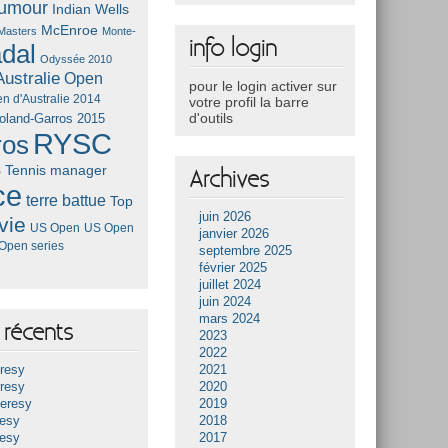
umour
Indian Wells
McEnroe
Masters
Monte-
info login
dal
Odyssée 2010
ustralie
Open
pour le login activer sur
n d'Australie 2014
votre profil la barre
d'outils
oland-Garros 2015
RYSC
ros
s
Tennis manager
Archives
ce
terre battue
Top
juin 2026
vie
US Open
US Open
janvier 2026
Open series
septembre 2025
février 2025
juillet 2024
juin 2024
mars 2024
récents
2023
2022
resy
2021
resy
2020
Heresy
2019
resy
2018
resy
2017