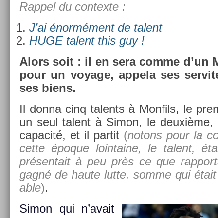
Rap­pel du con­tex­te :
J’ai énormément de talent
HUGE talent this guy !
Alors soit : il en sera comme d’un Ma
pour un voyage, ap­pela ses ser­vit
ses biens.
Il donna cinq talents à Mon­fils, le pre­
un seul talent à Simon, le deuxième,
capacité, et il par­tit
(
notons pour la co
cette époque loin­taine, le talent, ét
présen­tait à peu près ce que rap­port
gagné de haute lutte, somme qui était l
able
)
.
Simon qui n’avait