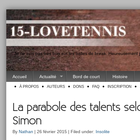
"Je ne suis pas très bon sur les balles de break. Heureusement
Accueil
Actualité
Bord de court
Histoire
À PROPOS
AUTEURS
DONS
FAQ
INSCRIPTION
La parabole des talents sel
Simon
By
Nathan
| 26 février 2015 | Filed under:
Insolite