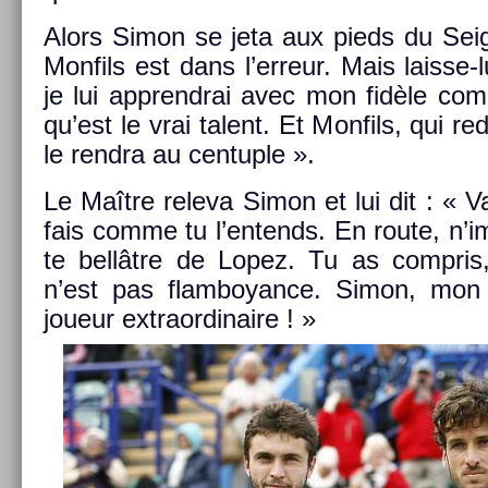
Alors Simon se jeta aux pieds du Seig­
Mon­fils est dans l’er­reur. Mais laisse-
je lui apprendrai avec mon fidèle com
qu’est le vrai talent. Et Mon­fils, qui re­
le re­ndra au cen­tu­ple ».
Le Maître re­leva Simon et lui dit : « Va
fais comme tu l’en­tends. En route, n’imi
te bellâtre de Lopez. Tu as com­pris,
n’est pas flam­boyan­ce. Simon, mon
joueur extra­or­dinaire ! »