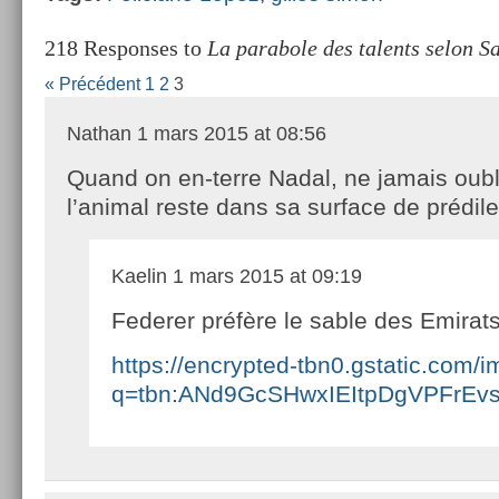
218 Responses to
La parabole des talents selon S
« Précédent
1
2
3
Nathan
1 mars 2015 at 08:56
Quand on en-terre Nadal, ne jamais oubl
l’animal reste dans sa surface de prédil
Kaelin
1 mars 2015 at 09:19
Federer préfère le sable des Emirat
https://encrypted-tbn0.gstatic.com/
q=tbn:ANd9GcSHwxIEItpDgVPFrEv