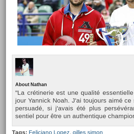
About
Nat­han
"La crétinerie est une qualité es­sentiel­le
jour Yan­nick Noah. J'ai toujours aimé ce 
per­suadé, si j'avais été plus persévéran
sentiel pour être un aut­hentique champ­ion
Tags:
Feliciano Lopez
,
gil­les simon