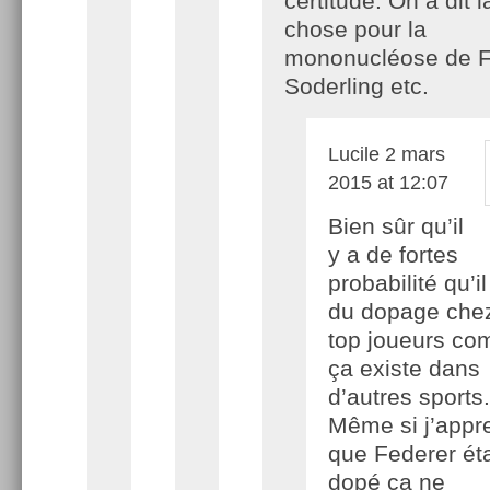
certitude. On a dit
chose pour la
mononucléose de F
Soderling etc.
Lucile
2 mars
2015 at 12:07
Bien sûr qu’il
y a de fortes
probabilité qu’il
du dopage chez
top joueurs c
ça existe dans
d’autres sports.
Même si j’appr
que Federer éta
dopé ça ne