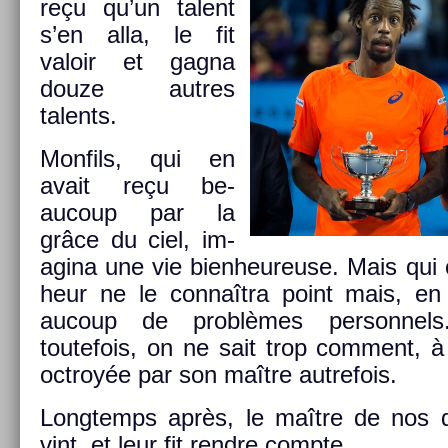
reçu qu’un talent
s’en alla, le fit
valoir et gagna
douze aut­res
talents.
Mon­fils, qui en
avait reçu be­
aucoup par la
grâce du ciel, im­
agina une vie bi­en­heureuse. Mais qui 
heur ne le connaîtra point mais, en 
aucoup de problèmes per­son­nels.
toutefois, on ne sait trop com­ment, à 
oc­troyée par son maître aut­refois.
Longtemps après, le maître de nos de
vint, et leur fit re­ndre com­pte.