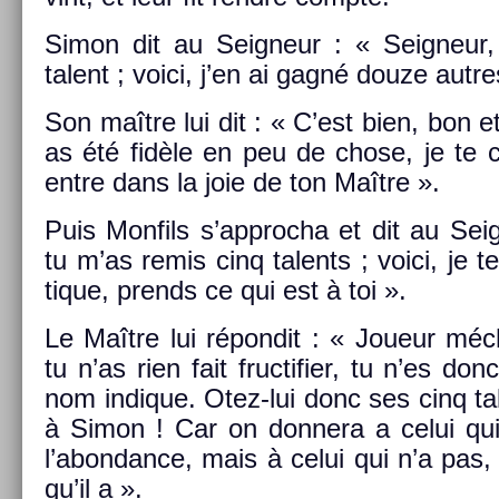
Simon dit au Seig­neur : « Seig­neur
talent ; voici, j’en ai gagné douze aut­re
Son maître lui dit : « C’est bien, bon et 
as été fidèle en peu de chose, je te co
entre dans la joie de ton Maître ».
Puis Mon­fils s’approc­ha et dit au Seig
tu m’as remis cinq talents ; voici, je te
tique, pre­nds ce qui est à toi ».
Le Maître lui répon­dit : « Joueur méc
tu n’as rien fait fruc­tifi­er, tu n’es d
nom in­dique. Otez-lui donc ses cinq ta
à Simon ! Car on don­nera a celui qui
l’abon­dance, mais à celui qui n’a pa
qu’il a ».