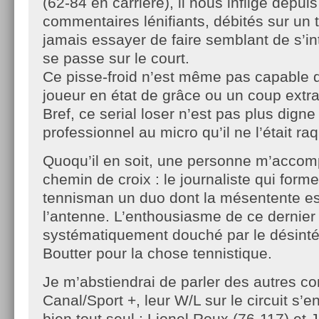
(62-84 en carrière), il nous inflige depui
commentaires lénifiants, débités sur un t
jamais essayer de faire semblant de s’in
se passe sur le court.
Ce pisse-froid n’est même pas capable 
joueur en état de grâce ou un coup extra
Bref, ce serial loser n’est pas plus digne
professionnel au micro qu’il ne l’était ra
Quoqu’il en soit, une personne m’acc
chemin de croix : le journaliste qui form
tennisman un duo dont la mésentente es
l’antenne. L’enthousiasme de ce dernier
systématiquement douché par le désintér
Boutter pour la chose tennistique.
Je m’abstiendrai de parler des autres co
Canal/Sport +, leur W/L sur le circuit s’e
bien tout seul : Lionel Roux (76-117) et J