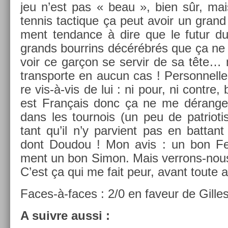
jeu n’est pas « beau », bien sûr, mai
ten­nis tac­tique ça peut avoir un grand 
ment ten­dance à dire que le futur du 
grands bour­rins décérébrés que ça n
voir ce garçon se ser­vir de sa tête
trans­por­te en aucun cas ! Per­son­nelle
re vis-à-vis de lui : ni pour, ni con­tre, 
est Français donc ça ne me dérange pa
dans les tour­nois (un peu de pat­riotis
tant qu’il n’y par­vient pas en bat­t
dont Doudou ! Mon avis : un bon Fed
ment un bon Simon. Mais verrons-nous
C’est ça qui me fait peur, avant toute
Faces-à-faces : 2/0 en faveur de Gil­le
A suiv­re aussi :