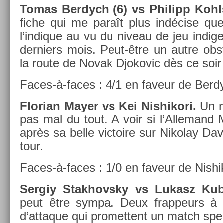
Tomas Be­rdych (6) vs Philipp Kohls
fiche qui me paraît plus indécise que
l’in­dique au vu du niveau de jeu in­di
de­rni­ers mois. Peut-être un autre ob­
la route de Novak Djokovic dès ce soi
Faces-à-faces : 4/1 en faveur de Be­rd
Florian Mayer vs Kei Nis­hikori.
Un m
pas mal du tout. A voir si l’Al­lemand 
après sa belle vic­toire sur Nikolay Dav
tour.
Faces-à-faces : 1/0 en faveur de Nis­hik
Ser­giy Stak­hovsky vs Lukasz Kub
peut être sympa. Deux frap­peurs à 
d’at­taque qui pro­met­tent un match spec