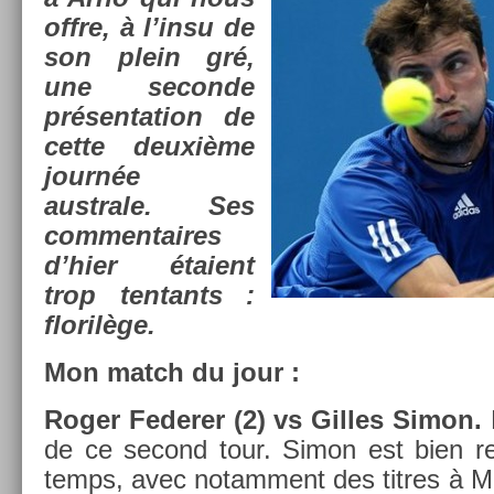
offre, à l’insu de
son plein gré,
une secon­de
présen­ta­tion de
cette deuxième
journée
australe. Ses
com­men­taires
d’hier étaient
trop ten­tants :
florilège.
Mon match du jour :
Roger Feder­er (2) vs Gil­les Simon.
de ce second tour. Simon est bien re­
temps, avec notam­ment des tit­res à M