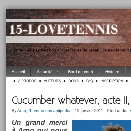
"Je ne suis pas très bon sur les balles de break. Heureusement
Accueil
Actualité
Bord de court
Histoire
À PROPOS
AUTEURS
DONS
FAQ
INSCRIPTION
Cucumber whatever, acte II
By
Arno, l'homme des antipodes
| 19 janvier 2011 | Filed under:
Un grand merci
à Arno qui nous