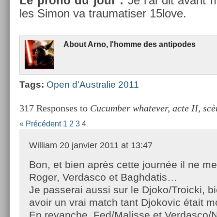
Le prono du jour :
Je l’ai dit avant 
les Simon va traumatis­er 15love.
About
Arno, l'homme des anti­podes
Tags:
Open d'Australie 2011
317 Responses to
Cucumber whatever, acte II, scè
« Précédent
1
2
3
4
William
20 janvier 2011 at 13:47
Bon, et bien après cette journée il ne m
Roger, Verdasco et Baghdatis…
Je passerai aussi sur le Djoko/Troicki, bi
avoir un vrai match tant Djokovic était 
En revanche, Fed/Malisse et Verdasco/Nis