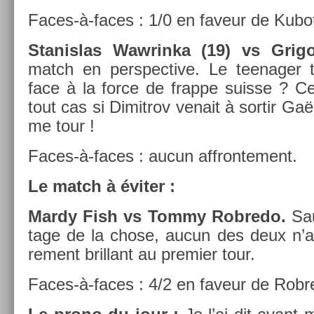
Faces-à-faces : 1/0 en faveur de Kubo
Stanis­las Waw­rinka (19) vs Grigor
match en per­spec­tive. Le teenag­er t
face à la force de frap­pe suis­se ? Ce
tout cas si Di­mit­rov venait à sor­tir Gaë
me tour !
Faces-à-faces : aucun affron­te­ment.
Le match à éviter :
Mardy Fish vs Tommy Rob­redo.
Sau
tage de la chose, aucun des deux n’aya
re­ment bril­lant au pre­mi­er tour.
Faces-à-faces : 4/2 en faveur de Rob­r