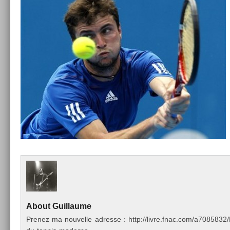
About
Guil­laume
Pre­nez ma nouvel­le ad­resse : http://livre.fnac.com/a70858