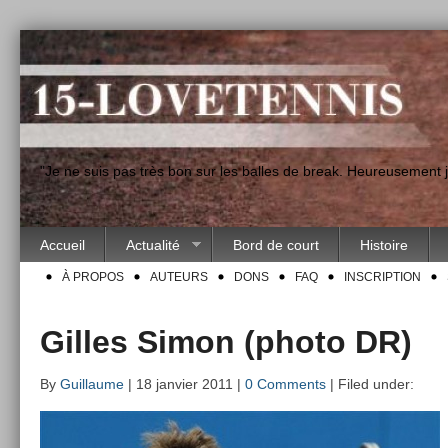
"Je ne suis pas très bon sur les balles de break. Heureusement
Accueil
Actualité
Bord de court
Histoire
À PROPOS
AUTEURS
DONS
FAQ
INSCRIPTION
Gilles Simon (photo DR)
By
Guillaume
| 18 janvier 2011 |
0 Comments
| Filed under: