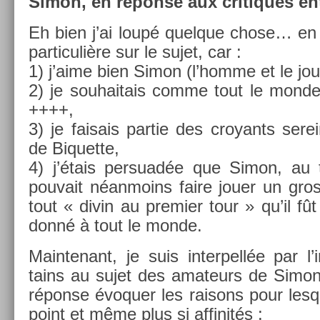
Simon, en réponse aux critiques en­te
Eh bien j’ai loupé quel­que chose… en 
par­ticuliè­re sur le sujet, car :
1) j’aime bien Simon (l’homme et le jou
2) je souhaitais comme tout le monde 
++++,
3) je faisais par­tie des croyants serei
de Bi­quet­te,
4) j’étais per­suad­ée que Simon, au 
pouvait néan­moins faire jouer un gro
tout « divin au pre­mi­er tour » qu’il fû
donné à tout le monde.
Main­tenant, je suis in­ter­pellée par l’
tains au sujet des amateurs de Simon,
réponse évoqu­er les raisons pour les­qu
point et même plus si af­finités :