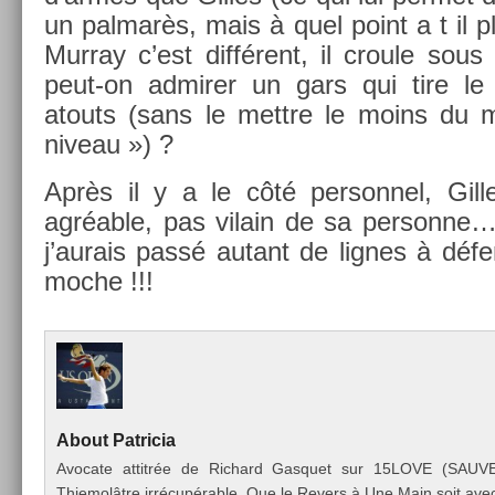
un pal­marès, mais à quel point a t il 
Mur­ray c’est différent, il croule sou
peut-on ad­mir­er un gars qui tire 
atouts (sans le mettre le moins d
niveau ») ?
Après il y a le côté per­son­nel, Gil
agréable, pas vilain de sa per­son­ne
j’aurais passé autant de lig­nes à déf
moche !!!
About
Pat­ricia
Avocate at­titrée de Ric­hard Gas­quet sur 15LOVE (SAU
Thiemolâtre irrécupérable. Que le Re­v­ers à Une Main soit avec