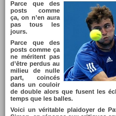
Parce que des
posts comme
ça, on n’en aura
pas tous les
jours.
Parce que des
posts comme ça
ne méritent pas
d’être per­dus au
milieu de nulle
part, coincés
dans un co­uloir
de doub­le alors que fusent les 
temps que les bal­les.
Voici un vérit­able plaidoy­er de Pat