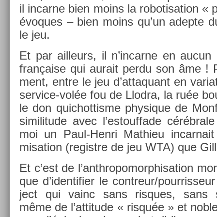
il in­car­ne bien moins la robotisa­tion « 
évoques – bien moins qu’un adep­te du Bol
le jeu.
Et par ail­leurs, il n’in­carne en aucun
française qui aurait perdu son âme ! 
ment, entre le jeu d’at­taquant en varia­
service-volée fou de Llod­ra, la ruée bou
le don quic­hottis­me physique de Mon­f
similitude avec l’es­touf­fade cérébra
moi un Paul-Henri Mat­hieu in­car­nait 
misa­tion (re­gistre de jeu WTA) que Gil­
Et c’est de l’anthropomorphisa­tion moral
que d’iden­tifi­er le con­treur/pour­risseu
ject qui vainc sans ris­ques, sans s’in
même de l’at­titude « risquée » et nobl