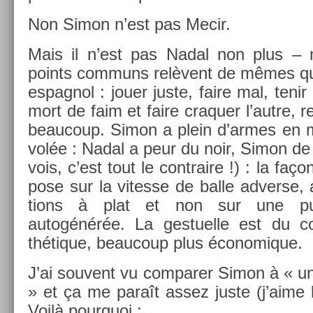
Non Simon n’est pas Mecir.
Mais il n’est pas Nadal non plus – 
points com­muns relèvent de mêmes qua
es­pagnol : jouer juste, faire mal, ten
mort de faim et faire craqu­er l’autre, re­
be­aucoup. Simon a plein d’armes en m
volée : Nadal a peur du noir, Simon de se
vois, c’est tout le contra­ire !) : la faço
pose sur la vites­se de balle ad­verse,
tions à plat et non sur une puis
autogénérée. La ges­tuel­le est du co
thétique, be­aucoup plus écon­omique.
J’ai souvent vu com­par­er Simon à « un
» et ça me paraît assez juste (j’aime 
Voilà pour­quoi :