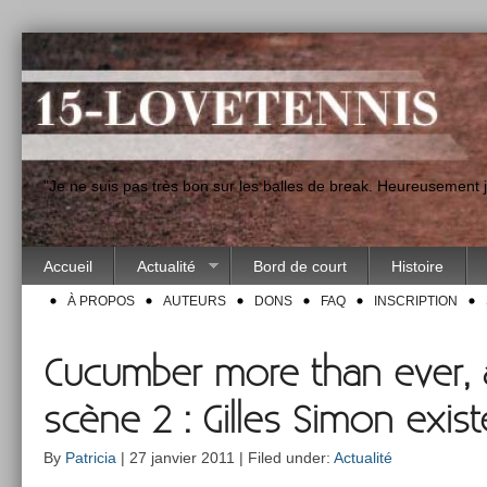
"Je ne suis pas très bon sur les balles de break. Heureusement
Accueil
Actualité
Bord de court
Histoire
À PROPOS
AUTEURS
DONS
FAQ
INSCRIPTION
Cucumber more than ever, a
scène 2 : Gilles Simon exist
By
Patricia
| 27 janvier 2011 | Filed under:
Actualité