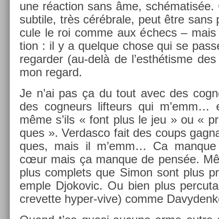
une réac­tion sans âme, schématisée. C
sub­tile, très cérébrale, peut être sans
cule le roi comme aux échecs – mais 
tion : il y a quel­que chose qui se pas
re­gard­er (au-delà de l’esthétisme des
mon re­gard.
Je n’ai pas ça du tout avec des cog­
des cog­neurs li­fteurs qui m’emm… e
même s’ils « font plus le jeu » ou « pr
ques ». Ver­dasco fait des coups gag­na
ques, mais il m’emm… Ca man­que 
cœur mais ça man­que de pensée. M
plus com­plets que Simon sont plus pré
em­ple Djokovic. Ou bien plus per­cut
crevet­te hyper-vive) comme Davyden­k