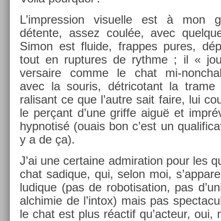
L’impress­ion visuel­le est à mon g
détente, assez coulée, avec quel­qu
Simon est fluide, frap­pes pures, dép
tout en rup­tures de rythme ; il « j
versaire comme le chat mi-nonchal
avec la souris, détricotant la trame
ralisant ce que l’autre sait faire, lui co­
le perçant d’une grif­fe aiguë et im­prév
hy­pnotisé (ouais bon c’est un qualificat
y a de ça).
J’ai une cer­taine ad­mira­tion pour les 
chat sadique, qui, selon moi, s’ap­pare
ludique (pas de robotisa­tion, pas d’un
al­chimie de l’intox) mais pas spec­taculai
le chat est plus réactif qu’ac­teur, oui,