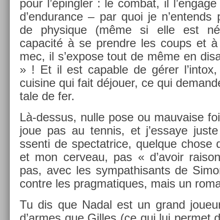
pour l’épingl­er : le com­bat, il l’en­gage
d’en­duran­ce – par quoi je n’en­tends
de physique (même si elle est néc
capacité à se pre­ndre les coups et à
mec, il s’ex­pose tout de même en dis­ant
» ! Et il est cap­able de gérer l’intox
cuisine qui fait déjouer, ce qui de­man­
tale de fer.
Là-dessus, nulle pose ou mauva­ise foi
joue pas au ten­nis, et j’es­saye juste 
ssen­ti de spec­tatrice, quel­que chose q
et mon cer­veau, pas « d’avoir raiso
pas, avec les sym­pat­hisants de Simo
con­tre les prag­matiques, mais un rom
Tu dis que Nadal est un grand joueur,
d’armes que Gil­les (ce qui lui per­met d