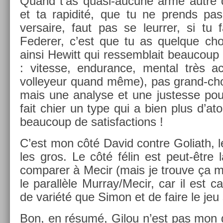
Quand t’as quasi-aucune arme autre q
et ta rapidité, que tu ne pre­nds pa
versaire, faut pas se leurr­er, si tu f
Feder­er, c’est que tu as quel­que ch
ainsi Hewitt qui re­ssemblait be­aucou
: vites­se, end­uran­ce, ment­al très ac
vol­leyeur quand même), pas grand-cho
mais une an­alyse et une just­es­se pou
fait chier un type qui a bien plus d’at
be­aucoup de satis­fac­tions !
C’est mon côté David con­tre Goliath, le
les gros. Le côté félin est peut-être l
com­par­er à Mecir (mais je trouve ça m
le para­llèle Mur­ray/­Mecir, car il est 
de variété que Simon et de faire le jeu s’
Bon, en résumé, Gilou n’est pas mon 