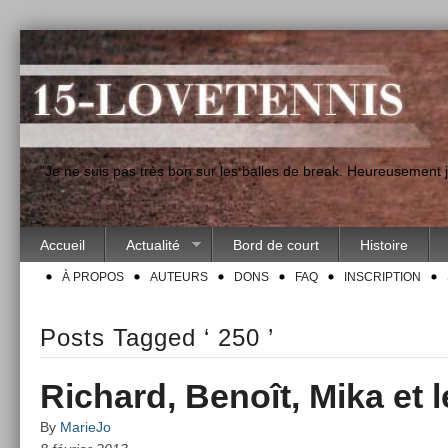
"Je ne suis pas très bon sur les balles de break. Heureusement
Accueil
Actualité
Bord de court
Histoire
À PROPOS
AUTEURS
DONS
FAQ
INSCRIPTION
Posts Tagged ‘ 250 ’
Richard, Benoît, Mika et 
By
MarieJo