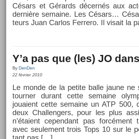
Césars et Gérards décernés aux ac­t
dernière semaine. Les Césars… César 
teurs Juan Car­los Fer­rero. Il visait la 
Y’a pas que (les) JO dans 
By
DenDen
22 février 2010
Le monde de la petite balle jaune ne 
tourn­er durant cette semaine olym­
jouaient cette semaine un ATP 500,
deux Chal­leng­ers, pour les plus as­s
n’étaient cepen­dant pas forcément 
avec seule­ment trois Tops 10 sur le p
tant pas […]