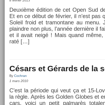
8 février 2013
Deuxième édi­tion de cet Open Sud de
Et en ce début de février, il n’est pas q
Sol­eil froid et tramon­tane au menu.
plaindre non plus, l’année dernière il fais
et il avait neigé ! Mais quand même,
raté […]
Césars et Gérards de la 
By
Cochran
1 mars 2010
C’est la période qui veut ça et 15-Lo
la règle. Après les Gold­en Globes et e
cars, voici un petit pal­marès totale­m