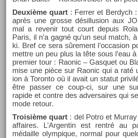
Deuxième quart
: Ferr­er et Be­rdych :
après une gros­se désil­lus­ion aux J
mal a re­venir tout court de­puis Rol
Paris, il n’a gagné qu’un seul match, à 
ki. Bref ce sera sûre­ment l’oc­cas­ion p
mettre un peu plus la tête sous l’eau à l
pre­mi­er tour : Raonic – Gas­quet ou Bl
mise une pièce sur Raonic qui a raté 
ion à Toron­to où il avait un statut privil
être pass­er ce coup-ci, sur une sur
rapide et con­tre des ad­versaires qui s
mode re­tour.
Troisiè­me quart
: del Potro et Mur­ray
af­faires. L’Ar­gentin est rentré au 
médail­le olym­pique, norm­al pour quel­