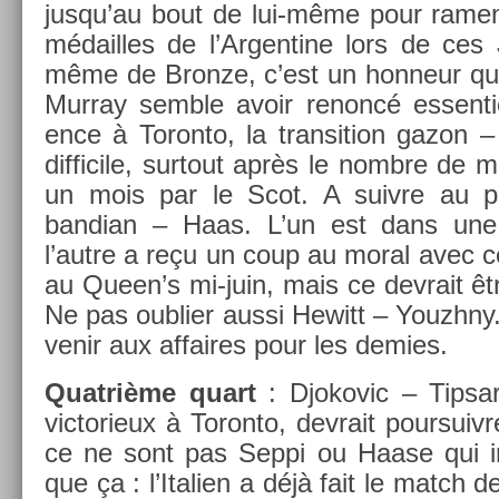
jusqu’au bout de lui-même pour ramen­
médail­les de l’Ar­gentine lors de ces
même de Bron­ze, c’est un hon­neur qui
Mur­ray semble avoir re­noncé es­sentie
ence à Toron­to, la trans­i­tion gazon 
dif­ficile, sur­tout après le nombre de 
un mois par le Scot. A suiv­re au pre
bandian – Haas. L’un est dans une
l’autre a reçu un coup au moral avec cett
au Queen’s mi-juin, mais ce de­vrait ê
Ne pas oub­li­er aussi Hewitt – Youzhny. 
venir aux af­faires pour les de­m­ies.
Quat­rième quart
: Djokovic – Tip­sa
vic­torieux à Toron­to, de­vrait pour­suiv
ce ne sont pas Seppi ou Haase qui ir
que ça : l’Itali­en a déjà fait le match d