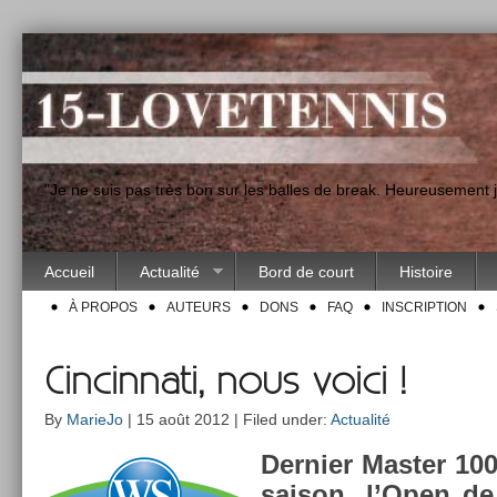
"Je ne suis pas très bon sur les balles de break. Heureusement
Accueil
Actualité
Bord de court
Histoire
À PROPOS
AUTEURS
DONS
FAQ
INSCRIPTION
Cincinnati, nous voici !
By
MarieJo
| 15 août 2012 | Filed under:
Actualité
De­rni­er Mast­er 1
saison, l’Open de 