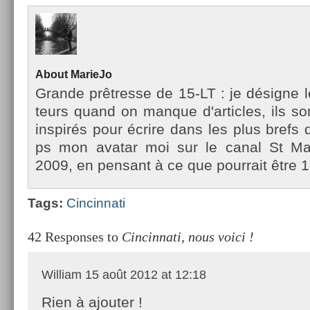
About
MarieJo
Gran­de prêtres­se de 15-LT : je désigne l
teurs quand on man­que d'ar­ticles, ils so
in­spirés pour écrire dans les plus brefs d
ps mon avatar moi sur le canal St Mar­
2009, en pen­sant à ce que pour­rait être 1
Tags:
Cin­cinnati
42 Responses to
Cincinnati, nous voici !
William
15 août 2012 at 12:18
Rien à ajouter !