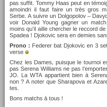
pas suf­fit. Tommy Haas peut en témoi
amoindri il faut faire un très gros ma
Serbe. A suiv­re un Dol­gopolov – Davyd
voir Donald Young gagn­er un match 
moins qu’il aille cherch­er le re­ccord d
Spadea ! Djokovic sera en de­m­ies san
Prono :
Feder­er bat Djokovic en 3 sets 
verse
Chez les Dames, puis­que le tour­noi es
pas Serena Wil­liams ne pas l’em­port­e
JO. La WTA ap­partient bien à Serena 
non ? A noter que Sharapova et Azaren
tes.
Bons matchs à tous !