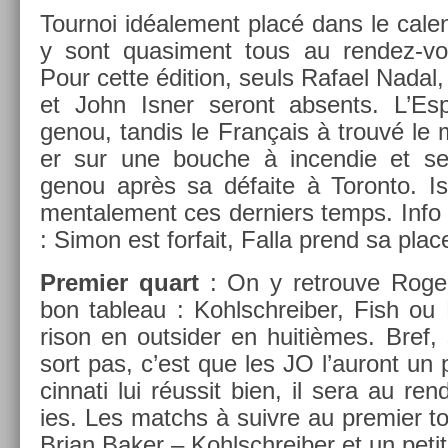
Tour­noi id­éale­ment placé dans le calend
y sont quasi­ment tous au rendez-vo
Pour cette édi­tion, seuls Rafael Nadal,
et John Isner seront ab­sents. L’Es­
genou, tan­dis le Français à trouvé le
er sur une bouc­he à in­cen­die et se 
genou après sa défaite à Toron­to. Is
men­tale­ment ces de­rni­ers temps. Inf
: Simon est for­fait, Falla prend sa plac
Pre­mi­er quart
: On y retro­uve Roge
bon tab­leau : Kohlschreib­er, Fish o
rison en out­sid­er en huitièmes. Bref,
sort pas, c’est que les JO l’auront un 
cinnati lui réussit bien, il sera au re
ies. Les matchs à suiv­re au pre­mi­er t
Brian Baker – Kohlschreib­er et un petit