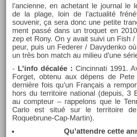
l’an­cien­ne, en ac­hetant le journ­al le
de la plage, loin de l’ac­tualité fréné
souvenir, ça sera donc une petite tra
ment passé dans un troquet en 2010,
zep et Rony. On y avait suivi un Fish / 
peur, puis un Feder­er / Davyden­ko où 
un très bon match au milieu d’une série 
-
L’info décalée :
Cin­cinnati 1991. A
For­get, ob­tenu aux dépens de Pete
dernière fois qu’un Français a re­mpo
hors du ter­ritoire nation­al (de­puis,
au com­pteur – rap­pelons que le Ten
Carlo est situé sur le ter­ritoire 
Roquebrune-Cap-Martin).
Qu’at­tendre cette an