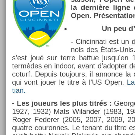
la dernière ligne 
Open. Présen­ta­tio
Un peu d’h
- Cin­cinnati est un 
nois des États-Unis
s’est joué sur terre bat­tue jusqu’en
termèdes en in­door, avant d’adopt­er dé
coturf. De­puis toujours, il an­non­ce la
qui vont jouer le titre à l’US Open.
La
tian.
- Les joueurs les plus titrés :
Geor­ge
1927, 1932) Mats Wiland­er (1983, 19
Roger Feder­er (2005, 2007, 2009, 20
quat­re co­uron­nes. Le tenant du titre e