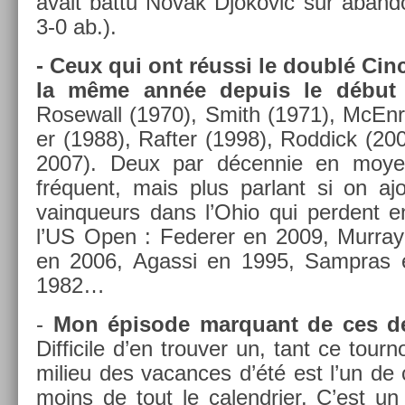
avait battu Novak Djokovic sur ab­an­don
3-0 ab.).
- Ceux qui ont réussi le doublé Cin
la même année de­puis le début
Rosewall (1970), Smith (1971), McEn­r
er (1988), Raft­er (1998), Rod­dick (20
2007). Deux par décen­nie en moye
fréquent, mais plus par­lant si on a
vain­queurs dans l’Ohio qui per­dent en
l’US Open : Feder­er en 2009, Mur­ray
en 2006, Agas­si en 1995, Sampras 
1982…
-
Mon épisode mar­quant de ces de
Dif­ficile d’en trouv­er un, tant ce tour­
milieu des vacan­ces d’été est l’un de 
moins de tout le calendri­er. C’est un 