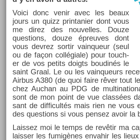
Voici donc venir avec les beaux
jours un quizz prin­tani­er dont vous
me direz des nouvel­les. Douze
ques­tions, douze épre­uves dont
vous de­vrez sor­tir vain­queur (seul
ou de façon collégiale) pour touch­
er de vos petits doigts boudinés le
saint Graal. Le ou les vain­queurs re­ce
Air­bus A380 (de quoi faire rêver tout l
chez Auc­han au PDG de multi­nationa
sont de mon point de vue classées da
sant de dif­ficultés mais rien ne vous
des ques­tions si vous pen­sez avoir la
Lais­sez moi le temps de revêtir ma c
laiss­er les fumigènes en­vahir les lieu