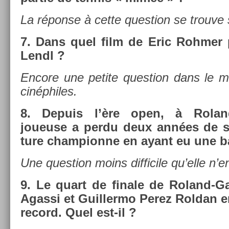
La réponse à cette ques­tion se trouve s
7.
Dans quel film de Eric Rohm­er 
Lendl ?
En­core une petite ques­tion dans le 
cinéphiles.
8.
De­puis l’ère open, à Roland
joueuse a perdu deux années de sui
ture cham­pion­ne en ayant eu une b
Une ques­tion moins dif­ficile qu’elle n’en 
9.
Le quart de fin­ale de Roland-G
Agas­si et Guil­lermo Perez Rol­dan e
re­cord. Quel est-il ?