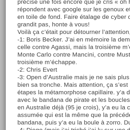
précise une fois encore que je cris « oh
répondent avec google sur les genoux et 
en toile de fond. Faire étalage de cyber 
grandit pas, honte à vous!
Voilà ça c’était pour détourner l’attention
-1: Boris Becker. J’ai en mémoire la dem
celle contre Agassi, mais la troisième m
Monte Carlo contre Mancini, contre Muste
troisième m’échappe.
-2: Chris Evert
-3: Open d’Australie mais je ne sais plus 
bien sa tronche. Mais attention, ça s’est
étapes la métamorphose capillaire. y’a d
avec le bandana de pirate et les boucles 
en Australie déjà (95 je crois), y’a eu l
assumée qui est la même que la précéd
bandana, puis y’a eu la boule à zorro. D
-4: Diego (mais j’ai triché j’ai lu sur un