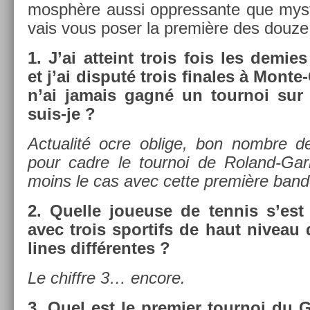
mosphère aussi op­pres­sante que myst
vais vous poser la première des douze
1.
J’ai at­teint trois fois les de­m­
et j’ai dis­puté trois fin­ales à Monte
n’ai jamais gagné un tour­noi sur t
suis-je ?
Ac­tualité ocre ob­lige, bon nombre d
pour cadre le tour­noi de Roland-Gar
moins le cas avec cette première ban­der
2.
Quel­le joueuse de ten­nis s’est
avec trois spor­tifs de haut niveau d
lines dif­féren­tes ?
Le chiffre 3… en­core.
3.
Quel est le pre­mi­er tour­noi du