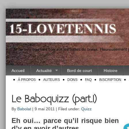
"Je ne suis pas très bon sur les balles de break. Heureusement
Accueil
Actualité
Bord de court
Histoire
À PROPOS
AUTEURS
DONS
FAQ
INSCRIPTION
Le Baboquizz (part.I)
By
Babolat
| 9 mai 2011 | Filed under:
Quizz
Eh oui… parce qu’il ris­que bien
d’y en avoir d’aut­res.