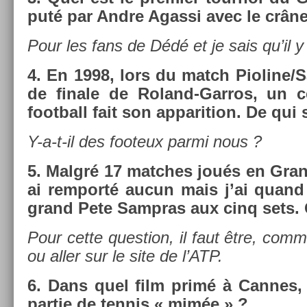
puté par Andre Agas­si avec le crâne
Pour les fans de Dédé et je sais qu’il y 
4.
En 1998, lors du match Pioline/­
de fin­ale de Roland-Garros, un 
foot­ball fait son ap­pari­tion. De qui s
Y-a-t-il des footeux parmi nous ?
5.
Malgré 17 matches joués en Gran
ai re­mporté aucun mais j’ai qua
grand Pete Sampras aux cinq sets. 
Pour cette ques­tion, il faut être, com
ou aller sur le site de l’ATP.
6.
Dans quel film primé à Can­nes,
par­tie de ten­nis « mimée » ?