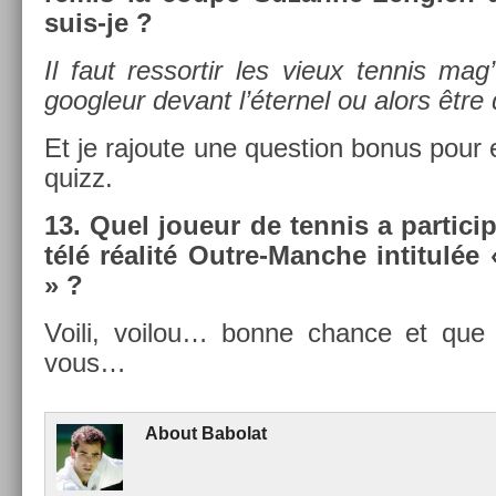
suis-je ?
Il faut re­ssor­tir les vieux ten­nis m
goog­leur de­vant l’éter­nel ou alors être 
Et je rajoute une ques­tion bonus pour 
quizz.
13.
Quel joueur de ten­nis a par­tici
télé réalité Outre-Manche in­titul­ée
» ?
Voili, voilou… bonne chan­ce et que 
vous…
About
Babolat