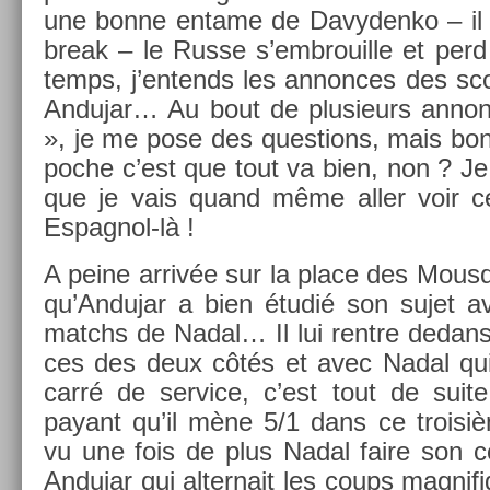
une bonne en­tame de Davyden­ko – il
break – le Russe s’embrouil­le et perd 
temps, j’en­tends les an­non­ces des sc
An­dujar… Au bout de plusieurs an­non
», je me pose des ques­tions, mais bo
poche c’est que tout va bien, non ? Je
que je vais quand même aller voir c
Espagnol-là !
A peine arrivée sur la place des Mous­q
qu’An­dujar a bien étudié son sujet a
matchs de Nadal… Il lui re­ntre de­dans
ces des deux côtés et avec Nadal qui
carré de ser­vice, c’est tout de suite 
payant qu’il mène 5/1 dans ce troisiè
vu une fois de plus Nadal faire son
An­dujar qui al­ter­nait les coups mag­ni