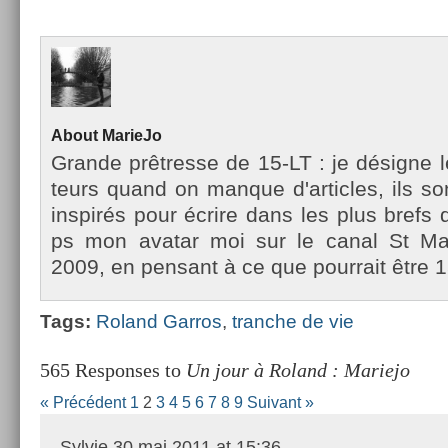
About
MarieJo
Gran­de prêtres­se de 15-LT : je désigne l
teurs quand on man­que d'ar­ticles, ils so
in­spirés pour écrire dans les plus brefs d
ps mon avatar moi sur le canal St Mar­
2009, en pen­sant à ce que pour­rait être 1
Tags:
Roland Gar­ros
,
tranche de vie
565 Responses to
Un jour à Roland : Mariejo
« Précédent
1
2
3
4
5
6
7
8
9
Suivant »
Sylvie
30 mai 2011 at 15:36