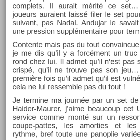
com­plets. Il aurait mérité ce set
joueurs auraient laissé filer le set pou
suivant, pas Nadal. An­dujar le savai
une pre­ss­ion sup­plémen­taire pour ter­mi
Con­ten­te mais pas du tout con­vain­cue
je me dis qu’il y a forcément un truc 
rond chez lui. Il admet qu’il n’est pas s
crispé, qu’il ne trouve pas son jeu… 
première fois qu’il admet qu’il est vulné
cela ne lui re­ssemble pas du tout !
Je ter­mine ma journée par un set de 
Haider-Maurer, j’aime be­aucoup cet U
ser­vice comme monté sur un re­ssort
coupe-pattes, les amort­ies et les
rythme, bref toute une panop­lie variée