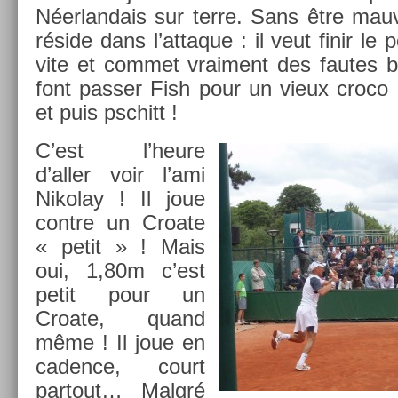
Néer­landais sur terre. Sans être mau
réside dans l’at­taque : il veut finir le
vite et com­met vrai­ment des fautes bê
font pass­er Fish pour un vieux croco
et puis pschitt !
C’est l’heure
d’aller voir l’ami
Nikolay ! Il joue
con­tre un Croate
« petit » ! Mais
oui, 1,80m c’est
petit pour un
Croate, quand
même ! Il joue en
cad­ence, court
par­tout… Malgré