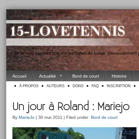
"Je ne suis pas très bon sur les balles de break. Heureusement
Accueil
Actualité
Bord de court
Histoire
À PROPOS
AUTEURS
DONS
FAQ
INSCRIPTION
Un jour à Roland : Mariejo
By
MarieJo
| 30 mai 2011 | Filed under:
Bord de court