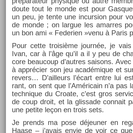
préparateur physique ou autre mem­br
doute tout le monde est pour Gas­quet
un peu, je tente une in­curs­ion pour v
de monde ; on lar­gue les amar­res po
un bon ami « Federi­en »venu à Paris 
Pour cette troisiè­me journée, je vai
Ivan, car à l’âge qu’il a il y peu de cha
core be­aucoup d’aut­res saisons. Avec 
à apprécier son jeu académique et sur
re­v­ers… D’ail­leurs l’écart entre lui e
rant, on sent que l’Américain n’a pas 
tech­nique du Croate, c’est gros ser­vi
de coup droit, et la glis­sade con­nait 
une petite leçon en trois sets.
Je pre­nds ma pose déjeun­er en re­ga
Haase – j’avais envie de voir ce que 