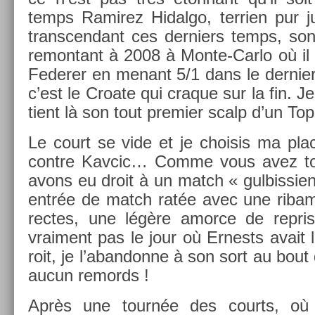
temps Ramirez Hidal­go, ter­ri­en pur j
trans­cen­dant ces de­rni­ers temps, son
re­mon­tant à 2008 à Monte-Carlo où il a
Feder­er en menant 5/1 dans le de­rni­e
c’est le Croate qui craque sur la fin. 
tient là son tout pre­mi­er scalp d’un To
Le court se vide et je choisis ma plac
con­tre Kav­cic… Comme vous avez to
avons eu droit à un match « gul­bissi­en 
entrée de match ratée avec une ribam­
rec­tes, une légère amor­ce de re­pr­
vrai­ment pas le jour où Er­nests avait
roit, je l’aban­donne à son sort au bou
aucun re­mords !
Après une tournée des co­urts, où j