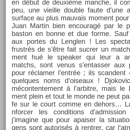
en début de deuxième man­che, il com
peu, une vieil­le doub­le faute d’une a
sur­face au plus mauvais mo­ment pour
Juan Mar­tin bien en­couragé par le p
bas­ton en bonne et due forme. Sauf 
aux por­tes du Lengl­en ! Les spec­tat
frustrés de s’être fait suc­r­er un match
ment hué le speak­er qui leur a an
matchs, sont venus s’en­tass­er aux p
pour réclam­er l’entrée ; ils scan­dent
quel­ques noms d’oiseaux ! Djokovic
mécon­tente­ment à l’ar­bitre, mais le 
ment plein et tout le monde ne peut pas 
fe sur le court comme en de­hors… La 
nforc­er les con­di­tions d’ad­miss­i
j’imagine que pour apais­er la situa­tio
gens sont auto­risés à re­ntr­er, car l’