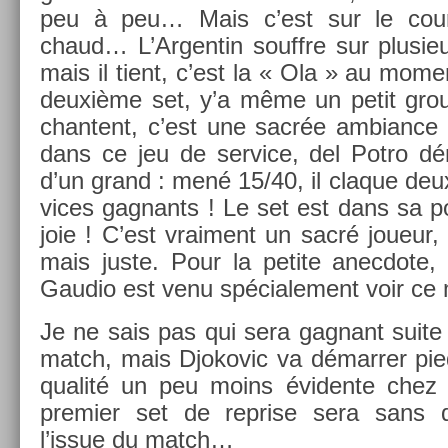
peu à peu… Mais c’est sur le cou
chaud… L’Ar­gentin souffre sur plusieu
mais il tient, c’est la « Ola » au mo­men
deuxième set, y’a même un petit group
chan­tent, c’est une sacrée am­bian­c
dans ce jeu de ser­vice, del Potro dé
d’un grand : mené 15/40, il claque deu
vices gag­nants ! Le set est dans sa poc
joie ! C’est vrai­ment un sacré joueur, q
mais juste. Pour la petite an­ec­dote, 
Gaudio est venu spéciale­ment voir c
Je ne sais pas qui sera gag­nant suite
match, mais Djokovic va démarr­er pie
qualité un peu moins éviden­te chez l
pre­mi­er set de re­pr­ise sera sans 
l’issue du match…