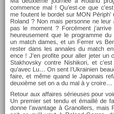
Ma deuxième journée à Roland pro
com­m­ence mal ! Qu’est-ce que c’est
me foutent le bor­del sur MON Périph’ u
Roland ? Non mais per­son­ne ne leur a
pas le mo­ment ? Forcément j’ar­rive 
heureuse­ment que le pro­gram­me du 
un match dames, et un Ferr­er vs Be­n
re­st­er dans les an­nales du match en­
ence ! J’en pro­fite pour aller jeter un
Stak­hovsky con­tre Nis­hikori, et c’est
qu’avec Lu… On sent l’Uk­raini­en be­au
faire, et même quand le Japonais re­fa
deuxième set on a du mal à y croire…
Re­tour aux af­faires sérieuses pour voi
Un pre­mi­er set tendu et émaillé de f
donne l’avan­tage à Granoll­ers, mais R