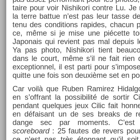
taire pour voir Nis­hikori con­tre Lu. 
la terre bat­tue n’est pas leur tasse d
tenu des con­di­tions rapides, chacun 
ce, même si je mise une piécette toute
Japonais qui re­vient pas mal de­puis 
Ya pas photo, Nis­hikori tient be­auc
dans le court, même s’il ne fait rien de
ex­cep­tion­nel, il est parti pour s’im­pos­
quit­te une fois son deuxième set en po
Car voilà que Ruben Ramirez Hidal­go 
en s’offrant la pos­sibilité de sor­tir C
pen­dant quel­ques jeux Cilic fait hon
en défaisant un de ses breaks de re­
dange sec par mo­ments. C’est 
scoreboard
: 25 fautes de re­v­ers pour 
ce n’est pas très éton­nant qu’il s