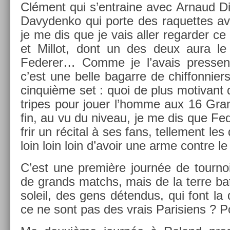
Clément qui s’entraine avec Ar­naud D
Davyden­ko qui porte des raquet­tes av
je me dis que je vais aller re­gard­er ce
et Mil­lot, dont un des deux aura le 
Feder­er… Comme je l’avais pre­ssen­
c’est une belle bagar­re de chif­fonni­er
cin­quiè­me set : quoi de plus motivant q
tri­pes pour jouer l’homme aux 16 Gra
fin, au vu du niveau, je me dis que Fed
frir un récital à ses fans, tel­le­ment l
loin loin loin d’avoir une arme con­tre l
C’est une première journée de tour­no
de grands matchs, mais de la terre bat
sol­eil, des gens déten­dus, qui font l
ce ne sont pas des vrais Parisiens ? Pos