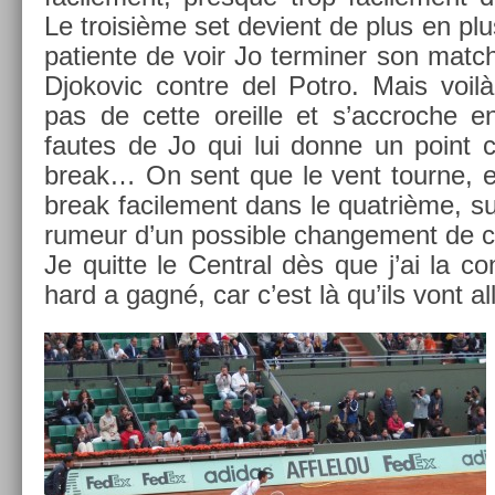
Le troisiè­me set de­vient de plus en plu
patien­te de voir Jo ter­min­er son matc
Djokovic con­tre del Potro. Mais voilà
pas de cette oreil­le et s’accroc­he e
fautes de Jo qui lui donne un point cr
break… On sent que le vent tour­ne, et i
break facile­ment dans le quat­rième, su
rumeur d’un pos­sible chan­ge­ment de c
Je quit­te le Centr­al dès que j’ai la con
hard a gagné, car c’est là qu’ils vont all