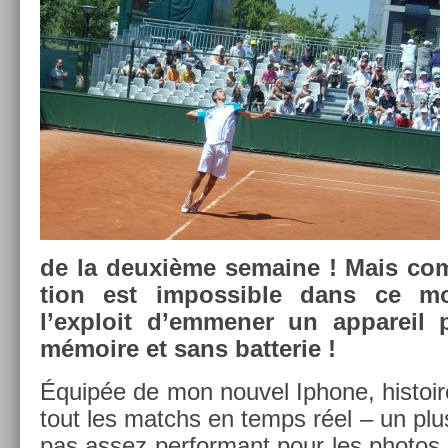
de la deuxième semaine ! Mais com
tion est im­pos­sible dans ce mo
l’exploit d’em­men­er un ap­pareil
mémoire et sans bat­terie !
Équipée de mon nouvel Ip­hone, his­toir
tout les matchs en temps réel – un plus
pas assez per­for­mant pour les photos,