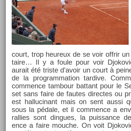
court, trop heureux de se voir of­frir 
taire… Il y a foule pour voir Djokovi
aurait été tri­ste d’avoir un court à pei
de la pro­gram­ma­tion tar­dive. Co
com­m­ence tam­bour bat­tant pour le Se
set sans faire de fautes di­rec­tes ou 
est hal­lucinant mais on sent aussi 
sous la pédale, et il com­m­ence a en­v
rall­ies sont di­ngues, la puis­sance d
ence a faire mouc­he. On voit Djokovi