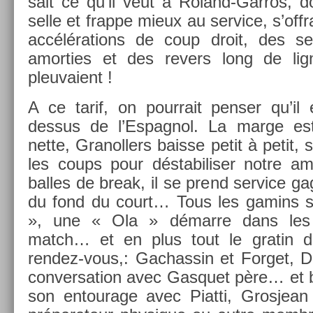
sait ce qu’il veut à Roland-Garros, d
selle et frap­pe mieux au ser­vice, s’offr
accéléra­tions de coup droit, des se
amort­ies et des re­v­ers long de l
pleuvaient !
A ce tarif, on pour­rait pens­er qu’il 
dessus de l’Es­pagnol. La marge est
nette, Granoll­ers bais­se petit à petit,
les coups pour déstabilis­er notre am
bal­les de break, il se prend ser­vice g
du fond du court… Tous les gamins sc
», une « Ola » démarre dans les d
match… et en plus tout le gratin 
rendez-vous,: Gac­hassin et For­get, De
con­ver­sa­tion avec Gas­quet père… et 
son en­tourage avec Piat­ti, Gros­jea