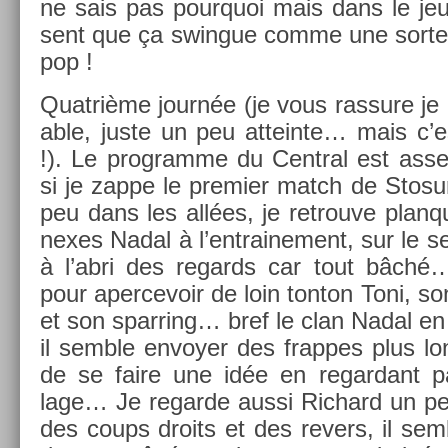
ne sais pas pour­quoi mais dans le je
sent que ça swin­gue comme une sorte
pop !
Quat­rième journée (je vous ras­sure je 
able, juste un peu at­tein­te… mais c’
!). Le pro­gram­me du Centr­al est as
si je zappe le pre­mi­er match de Stos
peu dans les allées, je retro­uve plan­
nexes Nadal à l’entraine­ment, sur le s
à l’abri des re­gards car tout bâché…
pour aper­cevoir de loin ton­ton Toni, so
et son sparr­ing… bref le clan Nadal en 
il semble en­voy­er des frap­pes plus lon
de se faire une idée en re­gar­dant p
lage… Je re­gar­de aussi Ric­hard un peu 
des coups droits et des re­v­ers, il se