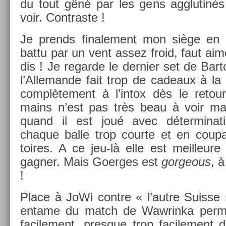
du tout gêné par les gens agglutinés
voir. Contra­ste !
Je pre­nds fin­ale­ment mon siège en h
battu par un vent assez froid, faut aime
dis ! Je re­gar­de le de­rni­er set de Bar­
l’Al­leman­de fait trop de cadeaux à la
com­plète­ment à l’intox dès le re­to
mains n’est pas très beau à voir mais
quand il est joué avec déter­mina­ti
chaque balle trop co­ur­te et en co­upa
toires. A ce jeu-là elle est meil­leure 
gagn­er. Mais Goer­ges est
gor­ge­ous
, 
!
Place à JoWi con­tre « l’autre Suis­s
en­tame du match de Waw­rinka per­
facile­ment, pre­sque trop facile­men