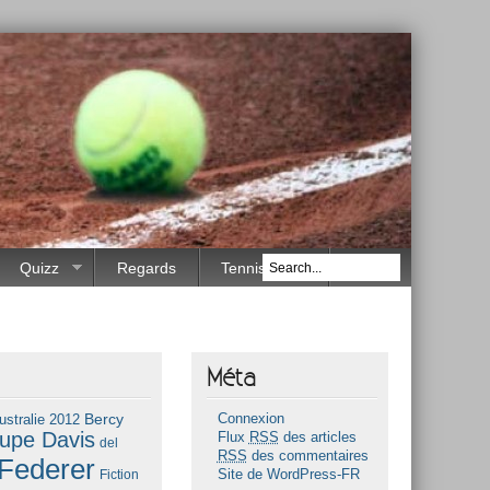
Quizz
Regards
Tennis Race
Méta
Bercy
ustralie 2012
Connexion
upe Davis
Flux
RSS
des articles
del
RSS
des commentaires
Federer
Fiction
Site de WordPress-FR