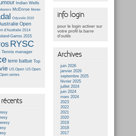
umour
Indian Wells
McEnroe
Masters
Monte-
info login
dal
Odyssée 2010
ustralie
Open
pour le login activer sur
n d'Australie 2014
votre profil la barre
d'outils
oland-Garros 2015
RYSC
ros
s
Tennis manager
Archives
ce
terre battue
Top
juin 2026
vie
US Open
US Open
janvier 2026
Open series
septembre 2025
février 2025
juillet 2024
juin 2024
mars 2024
récents
2023
2022
resy
2021
resy
2020
Heresy
2019
resy
2018
resy
2017