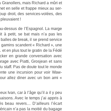
 Granoll­ers, mais Ric­hard a mûri et
met en selle et frap­pe mieux au ser­
 coup droit, des services-volées, des
 pleuvaient !
nt au-dessus de l’Es­pagnol. La marge
tit à petit, se bat mais n’a pas les
bal­les de break, il se prend ser­vice
gamins scan­dent « Ric­hard », une
et en plus tout le gratin de la Fédé
k­er en gran­de con­ver­sa­tion avec
rage avec Piat­ti, Gros­jean et sans
u staff. Pas de doute tout le monde
ente une in­curs­ion pour voir Waw­
pour allez diner avec un bon ami «
eux Ivan, car à l’âge qu’il a il y peu
saisons. Avec le temps j’ai appris à
 beau re­v­ers… D’ail­leurs l’écart
Américain n’a pas la moitié du bagage