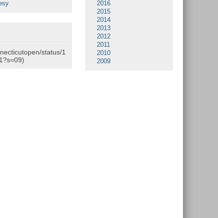
esy
2016
2015
2014
2013
2012
2011
nnecticutopen/status/1
2010
1?s=09)
2009