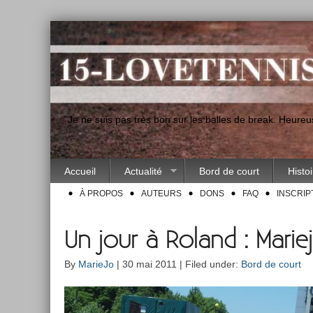
"Je ne suis pas très bon sur les balles de break. Heur
Accueil
Actualité
Bord de court
Histo
À PROPOS
AUTEURS
DONS
FAQ
INSCRIP
Un jour à Roland : Marie
By
MarieJo
| 30 mai 2011 | Filed under:
Bord de court