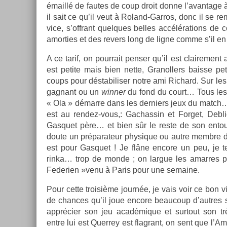
émaillé de fautes de coup droit donne l’avan­tage à
il sait ce qu’il veut à Roland-Garros, donc il se re
vice, s’offrant quel­ques be­lles accéléra­tions de
amort­ies et des re­v­ers long de ligne comme s’il en
A ce tarif, on pour­rait pens­er qu’il est claire­me
est petite mais bien nette, Granoll­ers bais­se pe
coups pour déstabilis­er notre ami Ric­hard. Sur les 
gag­nant ou un
winn­er
du fond du court… Tous les 
« Ola » démarre dans les de­rni­ers jeux du match… 
est au rendez-vous,: Gac­hassin et For­get, De­blic
Gas­quet père… et bien sûr le reste de son en­tou
doute un préparateur physique ou autre mem­bre d
est pour Gas­quet ! Je flâne en­core un peu, je t
rinka… trop de monde ; on lar­gue les amar­res 
Federi­en »venu à Paris pour une semaine.
Pour cette troisiè­me journée, je vais voir ce bon vi
de chan­ces qu’il joue en­core be­aucoup d’aut­res 
apprécier son jeu académique et sur­tout son très
entre lui est Quer­rey est flag­rant, on sent que l’