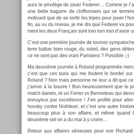
aura le privilège de jouer Feder­er… Comme je l’ava
une belle bagar­re de chif­fonni­ers qui se ter­mi
motivant que de se sor­tir les tri­pes pour jouer 
fin, au vu du niveau, je me dis que Feder­er va pouvoir
ment les deux Français sont loin loin loin d’avoir 
C’est une première journée de tour­noi sym­patoc­
terre bat­tue bien rouge, du sol­eil, des gens déte
ce ne sont pas des vrais Parisiens ? Pos­sible ;-)
Ma deuxième journée à Roland pro­grammée mercr
c’est que ces taxis qui me foutent le bor­del su
Roland ? Non mais per­son­ne ne leur a dit que ce
j’ar­rive à la bour­re ! Bon heureuse­ment que le 
match dames, et un Ferr­er vs Be­nneteau qui de­vrai
en­nuyeux par ex­cell­ence ! J’en pro­fite pour all
hovsky con­tre Nis­hikori, et c’est une autre his­to
be­aucoup plus à son af­faire, et même quand le
deuxième set on a du mal à y croire…
Re­tour aux af­faires sérieuses pour voir Ric­hard