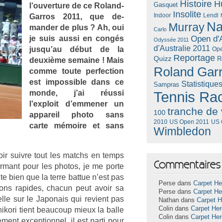
Histoire
H
Gasquet
l’ouver­ture de ce Roland-
Insolite
Lendl
Garros 2011, que de­
Indoor
Na
Murray
mand­er de plus ? Ah, oui
Carlo
je suis aussi en congés
Open d'A
Odyssée 2011
d'Australie 2011
jusqu’au début de la
Ope
Reportage
Quizz
R
deuxième semaine ! Mais
Roland Gar
comme toute per­fec­tion
est im­pos­sible dans ce
Statistique
Sampras
monde, j’ai réussi
Tennis Ra
l’exploit d’em­men­er un
tranche de 
100
ap­pareil photo sans
US Open 2011
US 
2010
carte mémoire et sans
Wimbledon
ir suiv­re tout les matchs en temps
Commentaires 
or­mant pour les photos, je me porte
te bien que la terre bat­tue n’est pas
Perse dans
Carpet He
tions rapides, chacun peut avoir sa
Perse dans
Carpet He
l­le sur le Japonais qui re­vient pas
Nathan dans
Carpet 
Colin dans
Carpet He
ikori tient be­aucoup mieux la balle
Colin dans
Carpet He
­ment ex­cep­tion­nel, il est parti pour