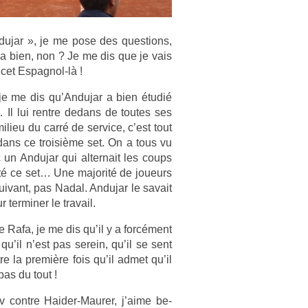
dujar », je me pose des ques­tions,
a bien, non ? Je me dis que je vais
cet Espagnol-là !
je me dis qu’An­dujar a bien étudié
l lui re­ntre de­dans de toutes ses
lieu du carré de ser­vice, c’est tout
dans ce troisiè­me set. On a tous vu
n An­dujar qui al­ter­nait les coups
rité ce set… Une majorité de joueurs
suivant, pas Nadal. An­dujar le savait
ter­min­er le travail.
de Rafa, je me dis qu’il y a forcément
qu’il n’est pas serein, qu’il se sent
e la première fois qu’il admet qu’il
pas du tout !
 con­tre Haider-Maurer, j’aime be­