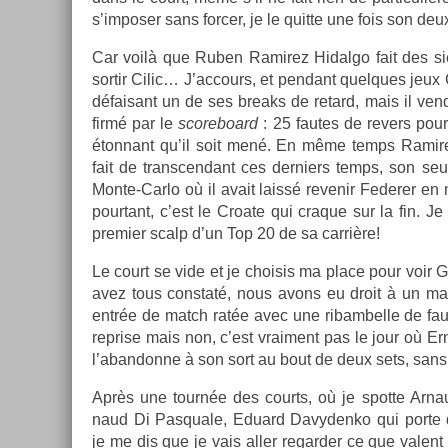
s’im­pos­er sans forc­er, je le quit­te une fois son d
Car voilà que Ruben Ramirez Hidal­go fait des sien­
sor­tir Cilic… J’ac­cours, et pen­dant quel­ques jeu
défaisant un de ses breaks de re­tard, mais il ve
firmé par le
scoreboard
: 25 fautes de re­v­ers pour
éton­nant qu’il soit mené. En même temps Ramirez H
fait de trans­cen­dant ces de­rni­ers temps, son seu
Monte-Carlo où il avait laissé re­venir Feder­er en
pour­tant, c’est le Croate qui craque sur la fin. J
pre­mi­er scalp d’un Top 20 de sa carrière!
Le court se vide et je choisis ma place pour voir
avez tous con­staté, nous avons eu droit à un match
entrée de match ratée avec une ribam­belle de faut
re­pr­ise mais non, c’est vrai­ment pas le jour où Er­
l’aban­donne à son sort au bout de deux sets, sans
Après une tournée des co­urts, où je spot­te Ar­n
naud Di Pas­quale, Eduard Davyden­ko qui porte d
je me dis que je vais aller re­gard­er ce que valent