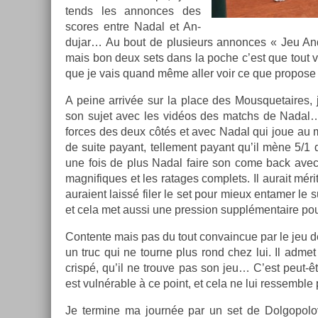
tends les an­non­ces des
scores entre Nadal et An­
dujar… Au bout de plusieurs an­non­ces « Jeu An­
mais bon deux sets dans la poche c’est que tout v
que je vais quand même aller voir ce que pro­pose 
A peine arrivée sur la place des Mous­quetaires, 
son sujet avec les vidéos des matchs de Nadal… I
for­ces des deux côtés et avec Nadal qui joue au mi
de suite payant, tel­le­ment payant qu’il mène 5/1 
une fois de plus Nadal faire son come back avec u
mag­nifiques et les ratages com­plets. Il aurait mé
auraient laissé filer le set pour mieux en­tam­er le 
et cela met aussi une pre­ss­ion sup­plémen­taire pour 
Con­ten­te mais pas du tout con­vain­cue par le jeu 
un truc qui ne tour­ne plus rond chez lui. Il admet 
crispé, qu’il ne trouve pas son jeu… C’est peut-êtr
est vulnérable à ce point, et cela ne lui re­ssemble 
Je ter­mine ma journée par un set de Dol­gopolov