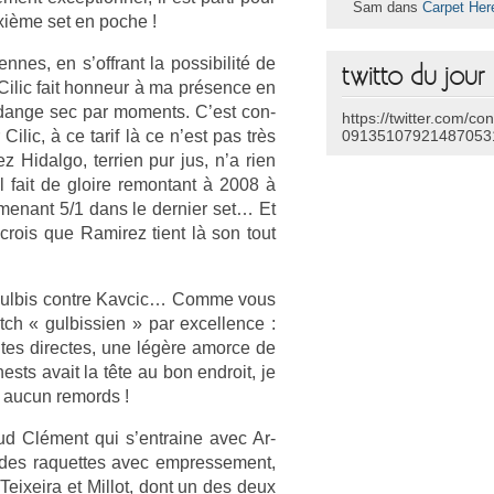
Sam dans
Carpet Her
euxième set en poche !
nes, en s’offrant la pos­sibilité de
twitto du jour
x Cilic fait hon­neur à ma présence en
n­dange sec par mo­ments. C’est con­
https://twitter.com/co
 Cilic, à ce tarif là ce n’est pas très
09135107921487053
idal­go, ter­ri­en pur jus, n’a rien
l fait de gloire re­mon­tant à 2008 à
 menant 5/1 dans le de­rni­er set… Et
e crois que Ramirez tient là son tout
 Gul­bis con­tre Kav­cic… Comme vous
 « gul­bissi­en » par ex­cell­ence :
es di­rec­tes, une légère amor­ce de
nests avait la tête au bon end­roit, je
 aucun re­mords !
aud Clément qui s’entraine avec Ar­
es raquet­tes avec em­pres­se­ment,
 Teixeira et Mil­lot, dont un des deux