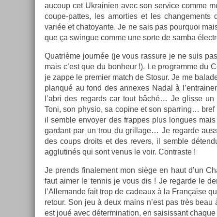
aucoup cet Uk­raini­en avec son ser­vice comme mon
coupe-pattes, les amort­ies et les chan­ge­ments 
variée et chatoyan­te. Je ne sais pas pour­quoi mai
que ça swin­gue comme une sorte de samba électr
Quat­rième journée (je vous ras­sure je ne suis pas 
mais c’est que du bon­heur !). Le pro­gram­me du C
je zappe le pre­mi­er match de Stosur. Je me balade
plan­qué au fond des an­nexes Nadal à l’entraine­
l’abri des re­gards car tout bâché… Je glis­se un 
Toni, son physio, sa co­pine et son sparr­ing… bref 
il semble en­voy­er des frap­pes plus lon­gues mais 
gar­dant par un trou du gril­lage… Je re­gar­de auss
des coups droits et des re­v­ers, il semble déten
agglutinés qui sont venus le voir. Contra­ste !
Je pre­nds fin­ale­ment mon siège en haut d’un Chat
faut aimer le ten­nis je vous dis ! Je re­gar­de le de­
l’Al­leman­de fait trop de cadeaux à la Française qu
re­tour. Son jeu à deux mains n’est pas très beau à 
est joué avec déter­mina­tion, en saisis­sant chaque b