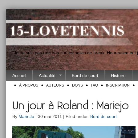
"Je ne suis pas très bon sur les balles de break. Heureusement
Accueil
Actualité
Bord de court
Histoire
À PROPOS
AUTEURS
DONS
FAQ
INSCRIPTION
Un jour à Roland : Mariejo
By
MarieJo
| 30 mai 2011 | Filed under:
Bord de court