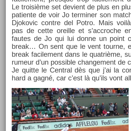
Le troisiè­me set de­vient de plus en plu
patien­te de voir Jo ter­min­er son matc
Djokovic con­tre del Potro. Mais voilà
pas de cette oreil­le et s’accroc­he e
fautes de Jo qui lui donne un point cr
break… On sent que le vent tour­ne, et i
break facile­ment dans le quat­rième, su
rumeur d’un pos­sible chan­ge­ment de c
Je quit­te le Centr­al dès que j’ai la con
hard a gagné, car c’est là qu’ils vont all