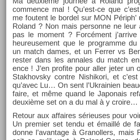
Ma deuxième journée à Roland pro
com­m­ence mal ! Qu’est-ce que c’est
me foutent le bor­del sur MON Périph’ u
Roland ? Non mais per­son­ne ne leur a
pas le mo­ment ? Forcément j’ar­rive 
heureuse­ment que le pro­gram­me du 
un match dames, et un Ferr­er vs Be­n
re­st­er dans les an­nales du match en­
ence ! J’en pro­fite pour aller jeter un
Stak­hovsky con­tre Nis­hikori, et c’est
qu’avec Lu… On sent l’Uk­raini­en be­au
faire, et même quand le Japonais re­fa
deuxième set on a du mal à y croire…
Re­tour aux af­faires sérieuses pour voi
Un pre­mi­er set tendu et émaillé de f
donne l’avan­tage à Granoll­ers, mais R