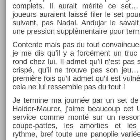
com­plets. Il aurait mérité ce set
joueurs auraient laissé filer le set pou
suivant, pas Nadal. An­dujar le savai
une pre­ss­ion sup­plémen­taire pour ter­mi
Con­ten­te mais pas du tout con­vain­cue
je me dis qu’il y a forcément un truc 
rond chez lui. Il admet qu’il n’est pas s
crispé, qu’il ne trouve pas son jeu… 
première fois qu’il admet qu’il est vulné
cela ne lui re­ssemble pas du tout !
Je ter­mine ma journée par un set de 
Haider-Maurer, j’aime be­aucoup cet U
ser­vice comme monté sur un re­ssort
coupe-pattes, les amort­ies et les
rythme, bref toute une panop­lie variée