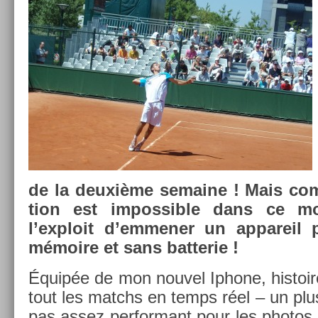
de la deuxième semaine ! Mais com
tion est im­pos­sible dans ce mo
l’exploit d’em­men­er un ap­pareil
mémoire et sans bat­terie !
Équipée de mon nouvel Ip­hone, his­toir
tout les matchs en temps réel – un plus
pas assez per­for­mant pour les photos,