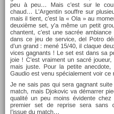
peu à peu… Mais c’est sur le cou
chaud… L’Ar­gentin souffre sur plusieu
mais il tient, c’est la « Ola » au mo­men
deuxième set, y’a même un petit group
chan­tent, c’est une sacrée am­bian­c
dans ce jeu de ser­vice, del Potro dé
d’un grand : mené 15/40, il claque deu
vices gag­nants ! Le set est dans sa poc
joie ! C’est vrai­ment un sacré joueur, q
mais juste. Pour la petite an­ec­dote, 
Gaudio est venu spéciale­ment voir c
Je ne sais pas qui sera gag­nant suite
match, mais Djokovic va démarr­er pie
qualité un peu moins éviden­te chez l
pre­mi­er set de re­pr­ise sera sans 
l’issue du match…