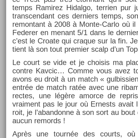
temps Ramirez Hidal­go, ter­ri­en pur j
trans­cen­dant ces de­rni­ers temps, son
re­mon­tant à 2008 à Monte-Carlo où il a
Feder­er en menant 5/1 dans le de­rni­e
c’est le Croate qui craque sur la fin. 
tient là son tout pre­mi­er scalp d’un To
Le court se vide et je choisis ma plac
con­tre Kav­cic… Comme vous avez to
avons eu droit à un match « gul­bissi­en 
entrée de match ratée avec une ribam­
rec­tes, une légère amor­ce de re­pr­
vrai­ment pas le jour où Er­nests avait
roit, je l’aban­donne à son sort au bou
aucun re­mords !
Après une tournée des co­urts, où j