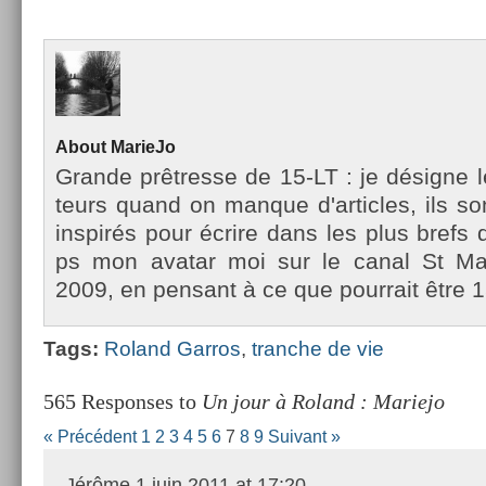
About
MarieJo
Gran­de prêtres­se de 15-LT : je désigne l
teurs quand on man­que d'ar­ticles, ils so
in­spirés pour écrire dans les plus brefs d
ps mon avatar moi sur le canal St Mar­
2009, en pen­sant à ce que pour­rait être 1
Tags:
Roland Gar­ros
,
tranche de vie
565 Responses to
Un jour à Roland : Mariejo
« Précédent
1
2
3
4
5
6
7
8
9
Suivant »
Jérôme
1 juin 2011 at 17:20