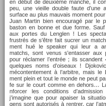
en début de deuxième man­che, il com
peu, une vieil­le doub­le faute d’une a
sur­face au plus mauvais mo­ment pour
Juan Mar­tin bien en­couragé par le p
bas­ton en bonne et due forme. Sauf 
aux por­tes du Lengl­en ! Les spec­tat
frustrés de s’être fait suc­r­er un match
ment hué le speak­er qui leur a an
matchs, sont venus s’en­tass­er aux p
pour réclam­er l’entrée ; ils scan­dent
quel­ques noms d’oiseaux ! Djokovic
mécon­tente­ment à l’ar­bitre, mais le 
ment plein et tout le monde ne peut pas 
fe sur le court comme en de­hors… La 
nforc­er les con­di­tions d’ad­miss­i
j’imagine que pour apais­er la situa­tio
gens sont auto­risés à re­ntr­er, car l’