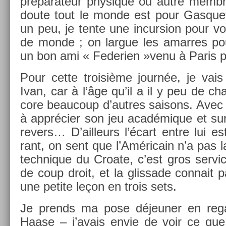
préparateur physique ou autre mem­br
doute tout le monde est pour Gas­quet
un peu, je tente une in­curs­ion pour v
de monde ; on lar­gue les amar­res po
un bon ami « Federi­en »venu à Paris 
Pour cette troisiè­me journée, je vai
Ivan, car à l’âge qu’il a il y peu de cha
core be­aucoup d’aut­res saisons. Avec 
à apprécier son jeu académique et sur
re­v­ers… D’ail­leurs l’écart entre lui e
rant, on sent que l’Américain n’a pas 
tech­nique du Croate, c’est gros ser­vi
de coup droit, et la glis­sade con­nait 
une petite leçon en trois sets.
Je pre­nds ma pose déjeun­er en re­ga
Haase – j’avais envie de voir ce que 