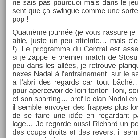
ne sais pas pour­quoi mais dans le je
sent que ça swin­gue comme une sorte
pop !
Quat­rième journée (je vous ras­sure je 
able, juste un peu at­tein­te… mais c’
!). Le pro­gram­me du Centr­al est as
si je zappe le pre­mi­er match de Stos
peu dans les allées, je retro­uve plan­
nexes Nadal à l’entraine­ment, sur le s
à l’abri des re­gards car tout bâché…
pour aper­cevoir de loin ton­ton Toni, so
et son sparr­ing… bref le clan Nadal en 
il semble en­voy­er des frap­pes plus lon
de se faire une idée en re­gar­dant p
lage… Je re­gar­de aussi Ric­hard un peu 
des coups droits et des re­v­ers, il se