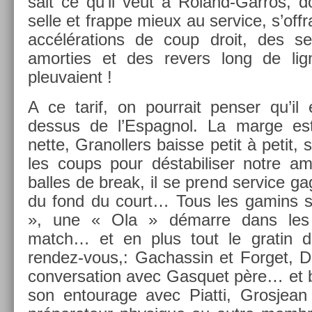
sait ce qu’il veut à Roland-Garros, d
selle et frap­pe mieux au ser­vice, s’offr
accéléra­tions de coup droit, des se
amort­ies et des re­v­ers long de l
pleuvaient !
A ce tarif, on pour­rait pens­er qu’il 
dessus de l’Es­pagnol. La marge est
nette, Granoll­ers bais­se petit à petit,
les coups pour déstabilis­er notre am
bal­les de break, il se prend ser­vice g
du fond du court… Tous les gamins sc
», une « Ola » démarre dans les d
match… et en plus tout le gratin 
rendez-vous,: Gac­hassin et For­get, De
con­ver­sa­tion avec Gas­quet père… et 
son en­tourage avec Piat­ti, Gros­jea