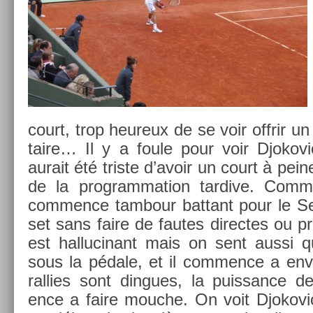
court, trop heureux de se voir of­frir 
taire… Il y a foule pour voir Djokovi
aurait été tri­ste d’avoir un court à pei
de la pro­gram­ma­tion tar­dive. Co
com­m­ence tam­bour bat­tant pour le Se
set sans faire de fautes di­rec­tes ou 
est hal­lucinant mais on sent aussi 
sous la pédale, et il com­m­ence a en­v
rall­ies sont di­ngues, la puis­sance d
ence a faire mouc­he. On voit Djokovi