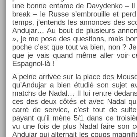
une bonne en­tame de Davyden­ko – il
break – le Russe s’embrouil­le et perd 
temps, j’en­tends les an­non­ces des sc
An­dujar… Au bout de plusieurs an­non
», je me pose des ques­tions, mais bo
poche c’est que tout va bien, non ? Je
que je vais quand même aller voir c
Espagnol-là !
A peine arrivée sur la place des Mous­q
qu’An­dujar a bien étudié son sujet a
matchs de Nadal… Il lui re­ntre de­dans
ces des deux côtés et avec Nadal qui
carré de ser­vice, c’est tout de suite 
payant qu’il mène 5/1 dans ce troisiè
vu une fois de plus Nadal faire son
An­dujar qui al­ter­nait les coups mag­ni