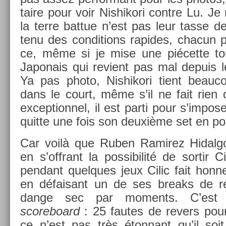
taire pour voir Nis­hikori con­tre Lu. 
la terre bat­tue n’est pas leur tasse d
tenu des con­di­tions rapides, chacun 
ce, même si je mise une piécette toute
Japonais qui re­vient pas mal de­puis 
Ya pas photo, Nis­hikori tient be­auc
dans le court, même s’il ne fait rien de
ex­cep­tion­nel, il est parti pour s’im­pos­
quit­te une fois son deuxième set en po
Car voilà que Ruben Ramirez Hidal­go 
en s’offrant la pos­sibilité de sor­tir C
pen­dant quel­ques jeux Cilic fait hon
en défaisant un de ses breaks de re­
dange sec par mo­ments. C’est 
scoreboard
: 25 fautes de re­v­ers pour 
ce n’est pas très éton­nant qu’il s