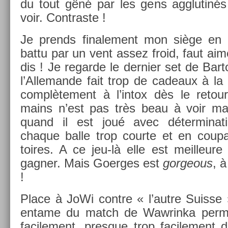
du tout gêné par les gens agglutinés
voir. Contra­ste !
Je pre­nds fin­ale­ment mon siège en h
battu par un vent assez froid, faut aime
dis ! Je re­gar­de le de­rni­er set de Bar­
l’Al­leman­de fait trop de cadeaux à la
com­plète­ment à l’intox dès le re­to
mains n’est pas très beau à voir mais
quand il est joué avec déter­mina­ti
chaque balle trop co­ur­te et en co­upa
toires. A ce jeu-là elle est meil­leure 
gagn­er. Mais Goer­ges est
gor­ge­ous
, 
!
Place à JoWi con­tre « l’autre Suis­s
en­tame du match de Waw­rinka per­
facile­ment, pre­sque trop facile­men