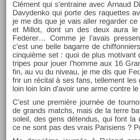
Clément qui s’entraine avec Ar­naud D
Davyden­ko qui porte des raquet­tes av
je me dis que je vais aller re­gard­er ce
et Mil­lot, dont un des deux aura le 
Feder­er… Comme je l’avais pre­ssen­
c’est une belle bagar­re de chif­fonni­er
cin­quiè­me set : quoi de plus motivant q
tri­pes pour jouer l’homme aux 16 Gra
fin, au vu du niveau, je me dis que Fed
frir un récital à ses fans, tel­le­ment l
loin loin loin d’avoir une arme con­tre l
C’est une première journée de tour­no
de grands matchs, mais de la terre bat
sol­eil, des gens déten­dus, qui font l
ce ne sont pas des vrais Parisiens ? Pos