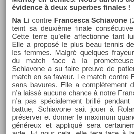
évid­ence à deux super­bes fin­ales !
Na Li
con­tre
Fran­cesca Schiavone
(
teint sa deuxième fin­ale con­sécutiv
Cette terre qu’elle af­fection­ne tant lu
Elle a pro­posé le plus beau ten­nis de
les fem­mes. Malgré quel­ques frayeur
du match face à la pro­met­teuse 
Schiavone a su faire pre­uve de pati­en
match en sa faveur. Le match con­tre Ba
sans bavures. Elle a com­plète­ment 
n’a laissé aucune chan­ce à notre Fran
n’a pas spéciale­ment brillé pen­dant
bat­tue, Schiavone sait jouer à Rola
préserv­er et donn­er le maxi­mum quand
généreux et appliqué sera cer­taine­
aide. Et pour cela, elle fera face à la