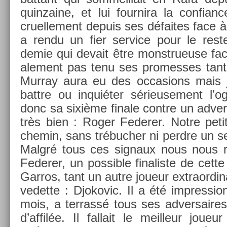
quin­zaine, et lui four­nira la con­fian­
cruel­le­ment de­puis ses défaites face à
a rendu un fier ser­vice pour le rest
demie qui de­vait être monstrueuse face
ale­ment pas tenu ses pro­mes­ses tant 
Mur­ray aura eu des oc­cas­ions mais
battre ou inquiéter sérieuse­ment l’ogr
donc sa sixième fin­ale con­tre un ad­ver
très bien : Roger Feder­er. Notre petit
chemin, sans trébuch­er ni per­dre un se
Malgré tous ces sig­naux nous nous re
Feder­er, un pos­sible fin­alis­te de cett
Garros, tant un autre joueur extra­or­dina
vedet­te : Djokovic. Il a été im­pres­sio
mois, a ter­rassé tous ses ad­versaires
d’affilée. Il fal­lait le meil­leur joueu