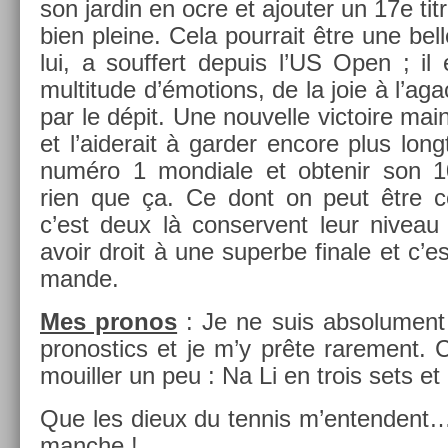
son jar­din en ocre et ajout­er un 17e ti
bien pleine. Cela pour­rait être une bel
lui, a souf­fert de­puis l’US Open ; i
multi­tude d’émo­tions, de la joie à l’ag
par le dépit. Une nouvel­le vic­toire main
et l’aiderait à gard­er en­core plus lo
numéro 1 mon­diale et ob­tenir son 
rien que ça. Ce dont on peut être cer
c’est deux là con­ser­vent leur niveau 
avoir droit à une super­be fin­ale et c’e
man­de.
Mes pro­nos
: Je ne suis ab­solu­ment
pro­nos­tics et je m’y prête rare­ment. 
mouill­er un peu : Na Li en trois sets et
Que les dieux du ten­nis m’en­tendent
manche !