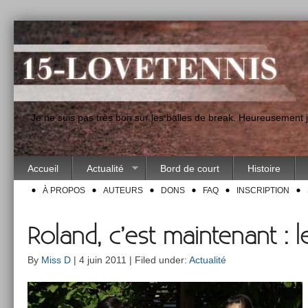
"Je ne suis pas très bon sur les balles de break. Heureusement
Accueil
Actualité
Bord de court
Histoire
À PROPOS
AUTEURS
DONS
FAQ
INSCRIPTION
Roland, c’est maintenant : l
By
Miss D
| 4 juin 2011 | Filed under:
Actualité