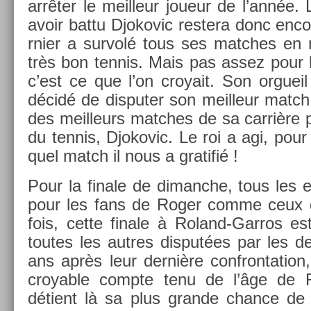
arrêter le meil­leur joueur de l’année. L
avoir battu Djokovic re­stera donc en­c
rni­er a sur­volé tous ses matches en
très bon ten­nis. Mais pas assez pour
c’est ce que l’on croyait. Son or­gueil
décidé de dis­put­er son meil­leur matc
des meil­leurs matches de sa carrière pou
du ten­nis, Djokovic. Le roi a agi, pour re
quel match il nous a gratifié !
Pour la fin­ale de di­manche, tous les e
pour les fans de Roger comme ceux 
fois, cette fin­ale à Roland-Garros es
toutes les aut­res dis­put­ées par les 
ans après leur dernière con­fron­ta­tio
croy­able com­pte tenu de l’âge de Fe
détient là sa plus gran­de chan­ce de