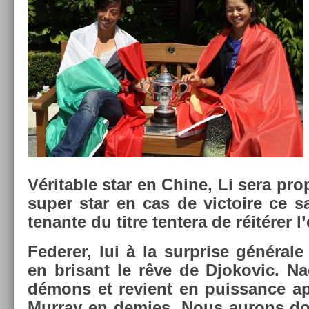
Vérit­able star en Chine, Li sera pro
super star en cas de vic­toire ce 
tenan­te du titre ten­tera de réitérer l
Feder­er, lui à la sur­pr­ise générale 
en brisant le rêve de Djokovic. N
démons et re­vient en puis­sance ap
Mur­ray en de­m­ies. Nous aurons do