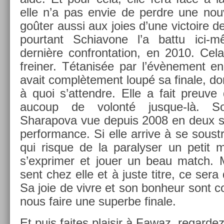
elle n’a pas envie de per­dre une nouve
goûter aussi aux joies d’une vic­toire 
pour­tant Schiavone l’a battu ici-
dernière con­fron­ta­tion, en 2010. Cel
frein­er. Tétanisée par l’évène­ment en ja
avait com­plète­ment loupé sa fin­ale, d
à quoi s’at­tendre. Elle a fait pre­uve
aucoup de volonté jusque-là. Sor­
Sharapova vue de­puis 2008 en deux s
per­for­mance. Si elle ar­rive à se soustr
qui ris­que de la para­lys­er un petit 
s’exprim­er et jouer un beau match.
sent chez elle et à juste titre, ce sera 
Sa joie de vivre et son bon­heur sont co
nous faire une super­be fin­ale.
Et puis faites plaisir à Fawaz, re­gar­de