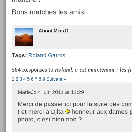
Bons matches les amis!
About
Miss D
Tags:
Roland Gar­ros
584 Responses to
Roland, c’est maintenant : les f
1
2
3
4
5
6
7
8
9
Suivant »
MarieJo
4 juin 2011 at 11:29
Merci de passer ici pour la suite des c
! et merci à Djita
honneur aux dames p
photo, c’est bien non ?