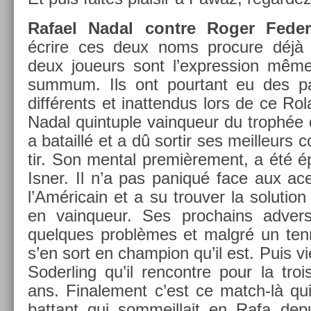
Rafael Nadal con­tre Roger Fede
écrire ces deux noms pro­cure déjà 
deux joueurs sont l’express­ion même
sum­mum. Ils ont pour­tant eu des par
différents et in­at­tendus lors de ce R
Nadal quin­tu­ple vain­queur du trophée
a bataillé et a dû sor­tir ses meil­leurs
tir. Son ment­al pre­miè­re­ment, a été é
Isner. Il n’a pas paniqué face aux ac
l’Américain et a su trouv­er la sol­u­tio
en vain­queur. Ses pro­chains ad­vers
quel­ques problèmes et malgré un ten­n
s’en sort en champ­ion qu’il est. Puis v
Soderl­ing qu’il re­ncontre pour la troi
ans. Fin­ale­ment c’est ce match-là qui
bat­tant qui som­meil­lait en Rafa de­