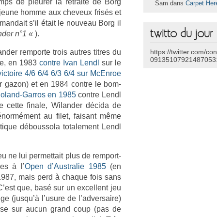
s de pleur­er la re­traite de Borg
Sam dans
Carpet Her
ce jeune homme aux cheveux frisés et
man­dait s’il était le nouveau Borg il
twitto du jour
nd­er n°1 «
).
­er re­mpor­te trois aut­res tit­res du
https://twitter.com/co
09135107921487053
ie, en 1983
con­tre Ivan Lendl
sur le
vic­toire 4/6 6/4 6/3 6/4 sur McEn­roe
ur gazon) et en 1984 con­tre le bom­
oland-Garros en 1985
con­tre Lendl
e cette fin­ale, Wiland­er décida de
 énormément au filet, faisant même
­tique débous­sola totale­ment Lendl
 ne lui per­met­tait plus de re­mport­
les à l’
Open d’Australie 1985
(en
987, mais perd à chaque fois sans
 C’est que, basé sur un ex­cel­lent jeu
ge (jusqu’à l’usure de l’ad­versaire)
re­pose sur aucun grand coup (pas de