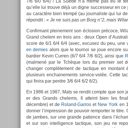
7/6 6/0 6/4) ! La Suède n’a même pas eu le temp
qu’elle lui trouve déjà un digne suc­ces­seur en 
au caractère bien trempé (au jour­nalis­te qui lui de­
répon­dit :
« Je ne suis pas un Borg n°2, mais Wila
Con­fir­mant pleine­ment son éclos­ion précoce, Wiland
Grand chelem en trois ans : deux Open d’Austral
score de 6/1 6/4 6/4 (avec, ex­cusez du peu, une
en de­m­ies
alors que le tour­noi se joue en­core s
bardi­er Kevin Curr­en (6/7 6/4 7/6 6/2), ainsi que
R
(mal­m­ené par le Tchèque lors du pre­mi­er set d
chang­er com­plète­ment de tac­tique en mon­tant
plusieurs en­chaine­ments service-volée. Cette tac
qui fin­ira par per­dre 3/6 6/4 6/2 6/2).
En 1986 et 1987, Mats se re­ndit com­pte que son jeu
er des Grands chelems. Il at­teint bien les fin­a
décembre) et de
Roland-Garros
et
New York
en 1
donn­er l’impress­ion de pouvoir re­mport­er le titre.
de jam­bes, sur une gran­de pati­ence dans l’échan­
et sur son in­tel­lig­ence tac­tique, son jeu ne 