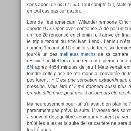
sans appel de 6/3 6/1 6/3. Tout com­pte fait, Mats av
en tout cas pas sur gazon.
Lors de l’été américain, Wiland­er re­mpor­te Cin­ci
ab­or­de l’US Open avec con­fian­ce. Aidé par un tab­
un Top 20 re­ncontré en chemin !), il ar­rive en fin­al
le tri­ple tenant du titre Ivan Lendl, l’enjeu n’
numéro 1 mon­di­al ! Défait lors de leurs six de­rni­e
jour-là un des
meil­leurs matchs
de sa carrière, a
ressivité au filet lors d’une re­ncontre pleine d’in­t
6/4
après 4h54 minutes de jeu ! Mats venait enfin 
teindre cette place de n°1 mon­di­al con­voit­ée de
pos furent :
« C’est une sen­sa­tion extra­or­dinaire
pre­ss­ion. Mais être n°1 me don­nera aussi plus 
gran­de différence pour moi. J’ai toujours été pro­ch
Mal­heureuse­ment pour lui, s’il avait bien planifié l
parem­ment pas prévu la suite. L’iv­resse des som­m
a souvent déséquilibré ceux qui y étaient par­ve
brûlé les ailes et la suite de sa carrière ne sera 
les tréfonds.