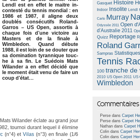
Histoire
H
Gasquet
Lendl est en effet le mait­re in­
Insolite
Lendl
con­testé du ten­nis mon­di­al : en
Indoor
Na
Murray
1986 et 1987, il al­ig­ne deux
Carlo
doublés con­sécutifs Roland-
Open d'A
Odyssée 2011
Garros – US Open, as­sor­tis à
d'Australie 2011
Ope
chaque fois d’une vic­toire au
Reportage
Quizz
R
Mast­ers et de la fin­ale à
Roland Gar
Wimbledon. Quand débute
1988, il est loin de se dout­er que
Statistique
Sampras
sa domina­tion tyran­nique touc­
Tennis Ra
he à sa fin. Le Suédois Mats
Wiland­er a en effet décidé que
tranche de 
100
le mo­ment était venu de faire un
US Open 2011
US 
2010
coup d’état…
Wimbledon
Commentaires 
Perse dans
Carpet He
 ? Mats Wiland­er éclate au grand jour
Perse dans
Carpet He
Nathan dans
Carpet 
2, tour­noi durant lequel il éli­mine
Colin dans
Carpet He
rc
(n°4) et
Vilas
(n°3) en fin­ale (1/6
Colin dans
Carpet He