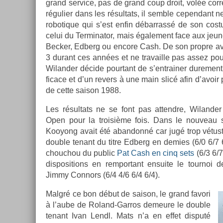
grand ser­vice, pas de grand coup droit, volée cor­re
réguli­er dans les résul­tats, il semble cepen­dant 
robotique qui s’est enfin débar­rassé de son co­s
celui du Ter­minator, mais égale­ment face aux je
Be­ck­er, Ed­berg ou en­core Cash. De son pro­pre av
3 durant ces années et ne travail­le pas assez pou
Wiland­er décide pour­tant de s’entrain­er dure­ment
ficace et d’un re­v­ers à une main slicé afin d’avoir
de cette saison 1988.
Les résul­tats ne se font pas at­tendre, Wiland­er r
Open pour la troisiè­me fois. Dans le nouveau s
Kooyong avait été ab­an­donné car jugé trop vétuste)
doub­le tenant du titre Ed­berg en de­m­ies (6/0 6/7 6
chouc­hou du pub­lic
Pat Cash en cinq sets
(6/3 6/7
dis­posi­tions en re­mpor­tant en­suite le tour­noi 
Jimmy Con­nors (6/4 4/6 6/4 6/4).
Malgré ce bon début de saison, le grand favori
à l’aube de Roland-Garros de­meure le doub­le
tenant Ivan Lendl. Mats n’a en effet dis­puté