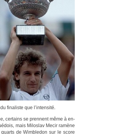
u fin­alis­te que l’in­tensité.
, cer­tains se pre­nnent même à en­
Suédois, mais Milos­lav Mecir ramène
en quarts de Wimbledon sur le score