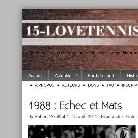
"Je ne suis pas très bon sur les balles de break. Heur
Accueil
Actualité
Bord de court
Histo
À PROPOS
AUTEURS
DONS
FAQ
INSCRIP
1988 : Echec et Mats
By
Robert "AxelBob"
| 18 août 2011 | Filed under:
Histoi