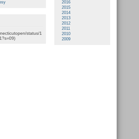
esy
2016
2015
2014
2013
2012
2011
nnecticutopen/status/1
2010
1?s=09)
2009