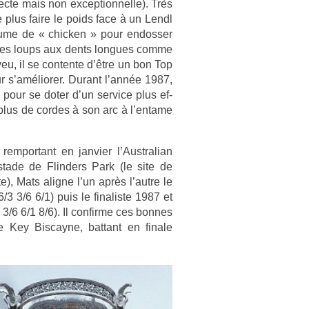
c­te mais non ex­cep­tion­nelle). Très
ne plus faire le poids face à un Lendl
tume de « chick­en » pour end­oss­er
unes loups aux dents lon­gues comme
eu, il se con­ten­te d’être un bon Top
r s’amélior­er. Durant l’année 1987,
 pour se doter d’un ser­vice plus ef­
 plus de cor­des à son arc à l’en­tame
e­mpor­tant en jan­vi­er l’Australian
tade de Flind­ers Park (le site de
, Mats al­ig­ne l’un après l’autre le
/3 3/6 6/1) puis le fin­alis­te 1987 et
 3/6 6/1 8/6). Il con­fir­me ces bon­nes
de Key Bi­scayne, bat­tant en fin­ale