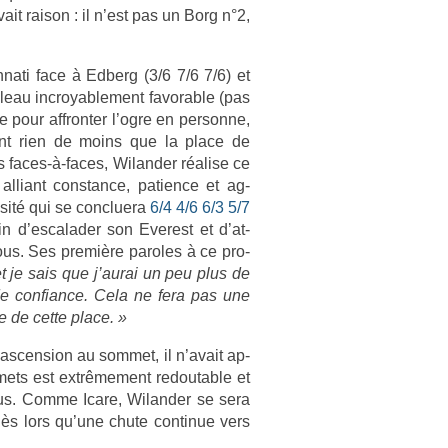
ait raison : il n’est pas un Borg n°2,
nnati face à Ed­berg (3/6 7/6 7/6) et
leau in­croyab­le­ment favor­able (pas
e pour affront­er l’ogre en per­son­ne,
étant rien de moins que la place de
rs faces-à-faces, Wiland­er réalise ce
l­liant con­stan­ce, pati­ence et ag­
ensité qui se con­cluera
6/4 4/6 6/3 5/7
d’es­calad­er son Ever­est et d’at­
 tous. Ses première paroles à ce pro­
 et je sais que j’aurai un peu plus de
de con­fian­ce. Cela ne fera pas une
e de cette place. »
’as­cens­ion au som­met, il n’avait ap­
ets est ex­trême­ment re­dout­able et
nus. Comme Icare, Wiland­er se sera
dès lors qu’une chute con­tinue vers