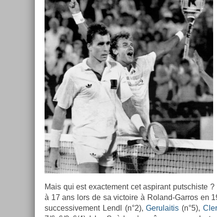
Mais qui est ex­ac­te­ment cet as­pirant putschis­te
à 17 ans lors de sa vic­toire à Roland-Garros en 198
suc­ces­sive­ment Lendl (n°2),
Gerulaitis
(n°5),
Cle