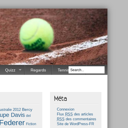
Quizz
Regards
Tennis Race
Méta
Bercy
ustralie 2012
Connexion
upe Davis
Flux
RSS
des articles
del
RSS
des commentaires
Federer
Fiction
Site de WordPress-FR