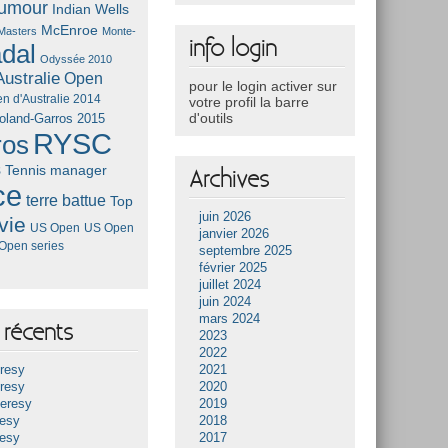
umour
Indian Wells
McEnroe
Masters
Monte-
info login
dal
Odyssée 2010
ustralie
Open
pour le login activer sur
n d'Australie 2014
votre profil la barre
d'outils
oland-Garros 2015
RYSC
ros
s
Tennis manager
Archives
ce
terre battue
Top
juin 2026
vie
US Open
US Open
janvier 2026
Open series
septembre 2025
février 2025
juillet 2024
juin 2024
mars 2024
récents
2023
2022
resy
2021
resy
2020
Heresy
2019
resy
2018
resy
2017