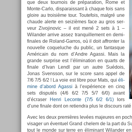
que deux tour­nois de prépara­tion, Rome et
Monte-Carlo, dis­parais­sant à chaque fois sans
gloire au troisiè­me tour. Toutefois, malgré une
chaude al­er­te en seizièmes face au gros ser­
veur Zivojinovic – il est mené 2 sets à 1 –
Wiland­er ar­rive assez tran­quil­le­ment en demi-
finales de Roland-Garros, où il doit affront­er la
nouvel­le co­queluc­he du pub­lic, un fan­tasque
Américain du nom d’Andre Agas­si. Mais la
gran­de sur­pr­ise est l’élimina­tion en quarts de
fin­ale d’Ivan Lendl par un autre Suédois,
Jonas Svensson, sur le score sans appel de
7/6 7/5 6/2 ! La voie est libre pour Mats, qui
éli­
mine d’abord Agas­si
à l’expéri­ence en cinq
sets dis­putés (4/6 6/2 7/5 5/7 6/0) avant
d’écras­er
Henri Lecon­te (7/5 6/2 6/1)
lors
d’une fin­ale dont on re­tiendra plus le dis­cours raté d
Avec les deux premières levées majeures en poche
visag­er un éven­tuel Grand chelem de la part du 
tout le monde sur terre en éli­minant Wiland­er 