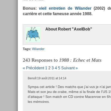
Bonus:
vieil en­treti­en de Wiland­er
(2002) du
carrière et cette fameuse année 1988.
About
Robert "Ax­el­Bob"
Tags:
Wiland­er
243 Responses to
1988 : Echec et Mats
« Précédent
1
2
3
4
5
Suivant »
Benoît
19 août 2011 at 14:14
Sympa cet article ! Des matchs que j’ai vus je n’ai ja
Mats et son jeu de crabe, même si la finale de l’US 
d’attaque ! Son match en CD contre Macenroe en 6h2
les mémoires.