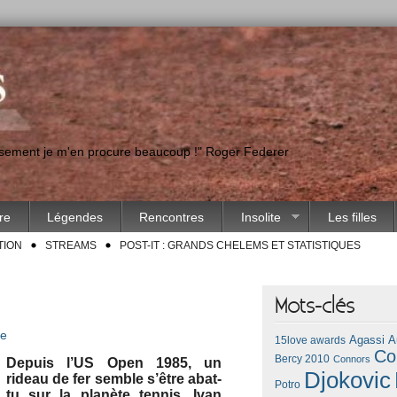
eusement je m'en procure beaucoup !" Roger Federer
ire
Légendes
Rencontres
Insolite
Les filles
TION
STREAMS
POST-IT : GRANDS CHELEMS ET STATISTIQUES
Mots-clés
re
Agassi
A
15love awards
Co
Bercy 2010
Connors
De­puis l’US Open 1985, un
Djokovic
rideau de fer semble s’être ab­at­
Potro
tu sur la planète ten­nis. Ivan