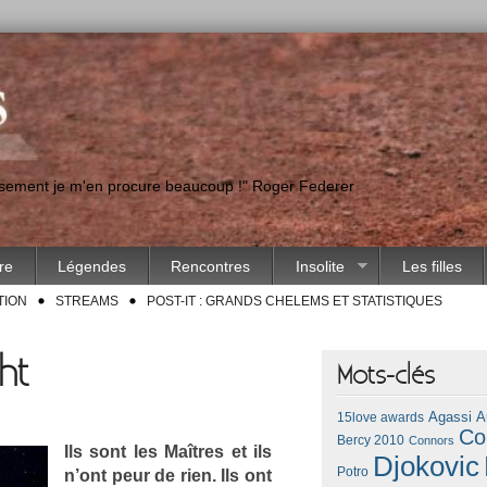
eusement je m'en procure beaucoup !" Roger Federer
ire
Légendes
Rencontres
Insolite
Les filles
TION
STREAMS
POST-IT : GRANDS CHELEMS ET STATISTIQUES
ht
Mots-clés
Agassi
A
15love awards
Co
Bercy 2010
Connors
Ils sont les Maîtres et ils
Djokovic
Potro
n’ont peur de rien. Ils ont