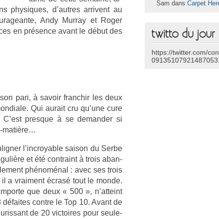
Sam dans
Carpet Her
ins physiques, d’aut­res ar­rivent au
ouragean­te, Andy Mur­ray et Roger
r­ces en présence avant le début des
twitto du jour
https://twitter.com/co
09135107921487053
son pari, à savoir franchir les deux
on­diale. Qui aurait cru qu’une cure
 ? C’est pre­sque à se de­mand­er si
ti-matière…
lign­er l’incroy­able saison du Serbe
lière et été contra­int à trois ab­an­
ple­ment phénoménal : avec ses trois
il a vrai­ment écrasé tout le monde.
­mpor­te que deux « 500 », n’at­teint
 défaites con­tre le Top 10. Avant de
uris­sant de 20 vic­toires pour seule­