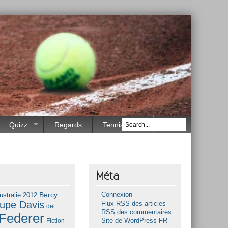
Quizz
Regards
Tennis Race
Méta
Bercy
ustralie 2012
Connexion
upe Davis
Flux
RSS
des articles
del
RSS
des commentaires
Federer
Fiction
Site de WordPress-FR