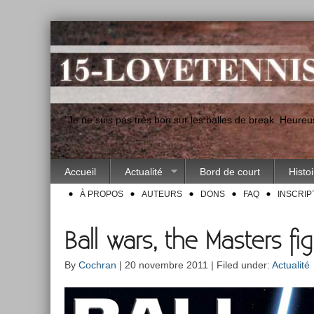
"Je ne suis pas très bon sur les balles de break. Heur
Accueil
Actualité
Bord de court
Histo
À PROPOS
AUTEURS
DONS
FAQ
INSCRIP
Ball wars, the Masters fig
By
Cochran
| 20 novembre 2011 | Filed under:
Actualité