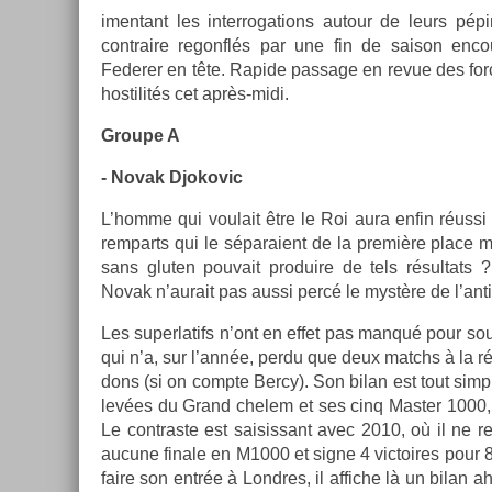
imen­tant les in­ter­roga­tions auto­ur de leurs pép
contra­ire re­gonflés par une fin de saison en­c
Feder­er en tête. Rapide pas­sage en revue des fo
hos­tilités cet après-midi.
Groupe A
- Novak Djokovic
L’homme qui voulait être le Roi aura enfin réussi 
re­mparts qui le séparaient de la première place m
sans glut­en pouvait pro­duire de tels résul­tats
Novak n’aurait pas aussi percé le mystère de l’an
Les super­latifs n’ont en effet pas manqué pour sou
qui n’a, sur l’année, perdu que deux matchs à la régu
dons (si on com­pte Bercy). Son bilan est tout sim
levées du Grand chelem et ses cinq Mast­er 1000, 
Le contra­ste est saisis­sant avec 2010, où il ne re
aucune fin­ale en M1000 et signe 4 vic­toires pour 8
faire son entrée à Londres, il af­fiche là un bilan ah