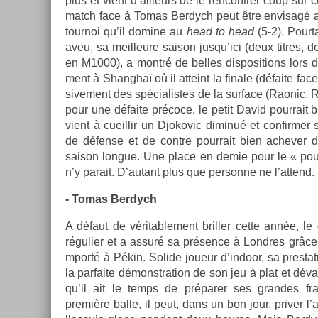
plus et vient d’ail­leurs de le re­ncontr­er coup s
match face à Tomas Be­rdych peut être en­visagé av
tour­noi qu’il domine au
head to head
(5-2). Pour­t
aveu, sa meil­leure saison jusqu’ici (deux tit­res, d
en M1000), a montré de be­lles dis­posi­tions lors de 
ment à Shanghaï où il at­teint la fin­ale (défaite face
sive­ment des spécialis­tes de la sur­face (Raonic, 
pour une défaite précoce, le petit David pour­rait b
vient à cueil­lir un Djokovic di­minué et con­firm­e
de défense et de con­tre pour­rait bien ac­hev­er
saison lon­gue. Une place en demie pour le « pou 
n’y para­it. D’autant plus que per­son­ne ne l’at­tend.
- Tomas Be­rdych
A défaut de véritab­le­ment brill­er cette année,
réguli­er et a assuré sa présence à Londres grâce à
mporté à Pékin. Sol­ide joueur d’in­door, sa pre­sta
la par­faite démonstra­tion de son jeu à plat et dévas­
qu’il ait le temps de préparer ses gran­des fra
première balle, il peut, dans un bon jour, priv­er l’a