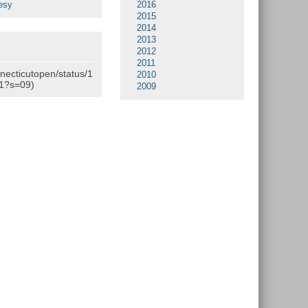
esy
2016
2015
2014
2013
2012
2011
nnecticutopen/status/1
2010
1?s=09)
2009