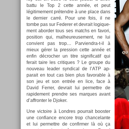
battu le Top 2 cette année, et peut
légitime­ment prétendre à une place dans
le de­rni­er carré. Pour une fois, il ne
tombe pas sur Feder­er et de­vrait logique­
ment ab­ord­er tous ses matchs en favori,
posi­tion qui, mal­heureuse­ment, ne lui
con­vient pas trop… Parviendra-t-il à
mieux gérer la pre­ss­ion cette année et
enfin décroch­er un titre sig­nificatif qui
ferait taire les critiques ? Le groupe du
nouveau lead­er syn­d­ical de l’ATP ap­
parait en tout cas bien plus favor­able à
son jeu et son entrée en lice, face à
David Ferr­er, de­vrait lui per­mettre de
rapide­ment pre­ndre ses mar­ques avant
d’affront­er le Djok­er.
Une vic­toire à Londres pour­rait boost­er
une con­fian­ce en­core trop chan­celan­te
et lui per­mettre de con­firm­er là où ça