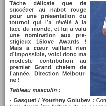
Tâche délicate que de
succéder au nabot rouge
pour une présen­ta­tion du
tour­noi qui l’a révélé à la
face du monde, et lui a valu
une nomina­tion aux pre­
stigieux 15love Awards !
Mais à cœur vail­lant rien
d’im­possib­le, voici donc ma
modes­te con­tribu­tion au
pre­mi­er Grand chelem de
l’année. Di­rec­tion Mel­bour­
ne !
Tab­leau mas­culin :
- Gas­quet /
Youzhny
Golubev :
Com