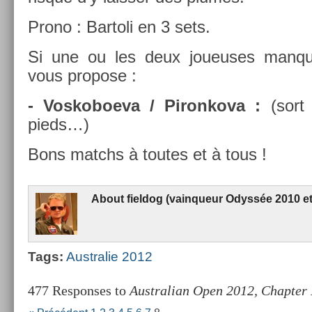
Prono : Bar­toli en 3 sets.
Si une ou les deux joueuses man­qua
vous pro­pose :
- Vos­koboeva / Piron­kova :
(sort 
pieds…)
Bons matchs à toutes et à tous !
About
fiel­dog (vain­queur Odyssée 2010 e
Tags:
Australie 2012
477 Responses to
Australian Open 2012, Chapter 