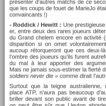
présent­er d’aut­res matchs de ce secon
que les coups de fouet de MarieJo étai
con­vain­cants !)
- Rod­dick / Hewitt :
Une pre­stigieuse a
er, entre deux des rares joueurs déten
du Grand chelem en­core en ac­tivité 
dis­pari­tion si on omet volon­taire­m
aucoup rétor­queront que ces deux-l
l’ombre des joueurs qu’ils furent aut­ref
du mal à leur ap­port­er des ar­gu­ment
Mais ne jamais sous-estimer la fierté 
sol­di­ers never die »
comme di­rait l’autr
Sur­tout que la teig­ne australien­ne
place ATP, n’aura pas be­aucoup d’aut
brill­er de­vant son pub­lic avant de ti
on peut être sûr que Lleyton ab­or­d