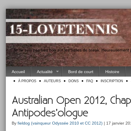
"Je ne suis pas très bon sur les balles de break. Heureusement
Accueil
Actualité
Bord de court
Histoire
À PROPOS
AUTEURS
DONS
FAQ
INSCRIPTION
Australian Open 2012, Chapte
Antipodes’ologue
By
fieldog (vainqueur Odyssée 2010 et CC 2012)
| 17 janvier 20