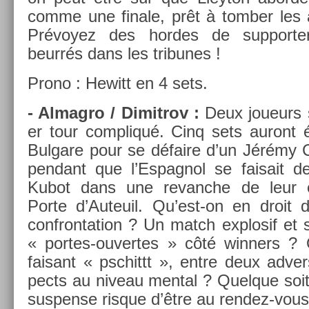
comme une fin­ale, prêt à tomb­er le
Prévoyez des hor­des de sup­port­er
beurrés dans les tri­bunes !
Prono : Hewitt en 4 sets.
- Al­mag­ro / Di­mit­rov :
Deux joueurs so
er tour com­pliqué. Cinq sets auront 
Bul­gare pour se défaire d’un Jérémy C
pen­dant que l’Es­pagnol se faisait d
Kubot dans une re­vanche de leur é
Porte d’Auteuil. Qu’est-on en droit d
con­fron­ta­tion ? Un match ex­plosif et 
« portes-ouvertes » côté winn­ers ? O
faisant « pschittt », entre deux ad­ver
pects au niveau ment­al ? Quel­que soit
sus­pen­se ris­que d’être au rendez-vous