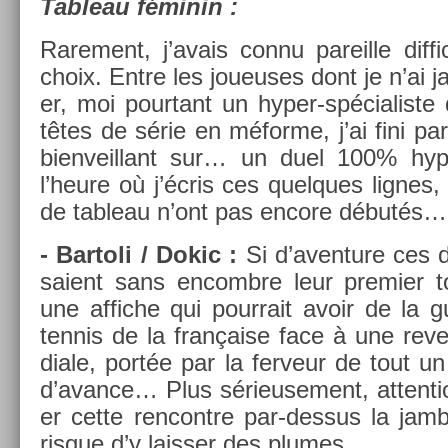
Tab­leau féminin :
Rare­ment, j’avais connu pareil­le dif­f
choix. Entre les joueuses dont je n’ai ja
er, moi pour­tant un hyper-spécialist
têtes de série en méforme, j’ai fini pa
bi­en­veil­lant sur… un duel 100% hy­p
l’heure où j’écris ces quel­ques lig­ne
de tab­leau n’ont pas en­core débutés…
- Bar­toli / Dokic :
Si d’aven­ture ces 
saient sans en­combre leur pre­mi­er tou
une af­fiche qui pour­rait avoir de la
ten­nis de la française face à une re­v
diale, portée par la fer­veur de tout un 
d’avan­ce… Plus sérieuse­ment, at­ten­t
er cette re­ncontre par-dessus la jam
ris­que d’y laiss­er des plumes.