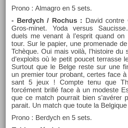
Prono : Al­mag­ro en 5 sets.
- Be­rdych / Roc­hus :
David con­tre G
Gros-minet. Yoda ver­sus Saucis­se
duels me venant à l’esprit quand on
tour. Sur le papi­er, une pro­menade de
Tchèque. Oui mais voilà, l’his­toire du
d’exploits où le petit poucet ter­rasse l
Sur­tout que le Belge reste sur une fi
un pre­mi­er tour pro­bant, cer­tes face à 
sant 5 jeux ! Com­pte tenu que T
forcément brillé face à un modes­te Es
que ce match pour­rait bien s’avérer pl
para­it. Un match que toute la Be­lgiqu
Prono : Be­rdych en 5 sets.