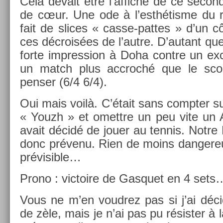
Cela de­vait être l’af­fiche de ce seco
de cœur. Une ode à l’esthétisme du re
fait de slices « casse-pattes » d’un cô
ces décroisées de l’autre. D’autant que
forte im­press­ion à Doha con­tre un ex­
un match plus accroché que le score
pens­er (6/4 6/4).
Oui mais voilà. C’était sans com­pt­er su
« Youzh » et omettre un peu vite un A
avait décidé de jouer au ten­nis. Notre R
donc prévenu. Rien de moins dan­gereu
prévisib­le…
Prono : vic­toire de Gas­quet en 4 sets
Vous ne m’en voud­rez pas si j’ai déc
de zèle, mais je n’ai pas pu résist­er à l