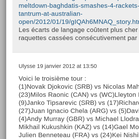
meltdown-baghdatis-smashes-4-rackets-i
tantrum-at-australian-
open/2012/01/19/gIQAh6MNAQ_story.ht
Les écarts de langage coûtent plus cher
raquettes cassées consécutivement pa
Ulysse
19 janvier 2012 at 13:50
Voici le troisième tour :
(1)Novak Djokovic (SRB) vs Nicolas Ma
(23)Milos Raonic (CAN) vs (WC)Lleyton 
(9)Janko Tipsarevic (SRB) vs (17)Richa
(27)Juan Ignacio Chela (ARG) vs (5)Dav
(4)Andy Murray (GBR) vs Michael Llodr
Mikhail Kukushkin (KAZ) vs (14)Gael Mo
Julien Benneteau (FRA) vs (24)Kei Nishi